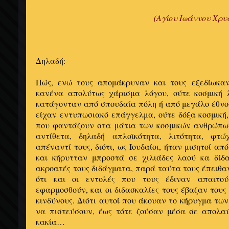
(Αγίου Ιωάννου Χρυ
Δηλαδή:
Πώς, ενώ τους απομάκρυναν και τους εξεδίωκα
κανένα απολύτως χάρισμα λόγου, ούτε κοσμική 
κατάγονταν από σπουδαία πόλη ή από μεγάλο έθνος
είχαν εντυπωσιακό επάγγελμα, ούτε δόξα κοσμική
που φαντάζουν στα μάτια των κοσμικών ανθρώπω
αντίθετα, δηλαδή απλοϊκότητα, λιτότητα, φτώ
απέναντί τους, διότι, ως Ιουδαίοι, ήταν μισητοί απ
και κήρυτταν μπροστά σε χιλιάδες λαού κα δίδ
ακροατές τους διδάγματα, παρά ταύτα τους έπειθαν
ότι και οι εντολές που τους έδιναν απαιτ
εφαρμοσθούν, και οι διδασκαλίες τους έβαζαν τους
κινδύνους. Διότι αυτοί που άκουαν το κήρυγμα τω
να πιστεύσουν, έως τότε ζούσαν μέσα σε απολαύ
κακία…