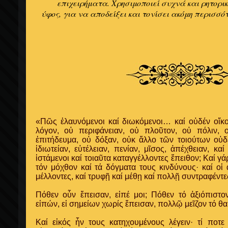
επιχειρήματα. Χρησιμοποιεί συχνά και ρητορι
ύφος, για να αποδείξει και τονίσει ακόμη περισσό
«Πῶς ἐλαυνόμενοι καί διωκόμενοι… καί οὐδέν οἴκ
λόγον, οὐ περιφάνειαν, οὐ πλοῦτον, οὐ πόλιν, 
ἐπιτήδευμα, οὐ δόξαν, οὐκ ἄλλο τῶν τοιούτων οὐδέ
ἰδιωτείαν, εὐτέλειαν, πενίαν, μῖσος, ἀπέχθειαν, 
ἱστάμενοι καί τοιαῦτα καταγγέλλοντες ἔπειθον; Καί γά
τόν μόχθον καί τά δόγματα τους κινδύνους· καί οἱ 
μέλλοντες, καί τρυφῇ καί μέθῃ καί πολλῇ συντραφέντε
Πόθεν οὖν ἔπεισαν, εἰπέ μοι; Πόθεν τό ἀξιόπιστ
εἰπών, εἰ σημείων χωρίς ἔπεισαν, πολλῷ μεῖζον τό θ
Καί εἰκός ἦν τους κατηχουμένους λέγειν· τί ποτε 