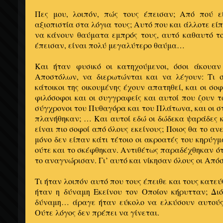
Πες μου, λοιπόν, πώς τους έπεισαν; Από πού ε
αξιοπιστία στα λόγια τους; Αυτό που και άλλοτε είπ
να κάνουν θαύματα εμπρός τους, αυτό καθαυτό το
έπεισαν, είναι πολύ μεγαλύτερο θαύμα…
Και ήταν φυσικό οι κατηχούμενοι, όσοι άκουα
Αποστόλων, να διερωτώνται και να λέγουν: Τι συ
κάτοικοι της οικουμένης έχουν απατηθεί, και οι σοφ
φιλόσοφοι και οι συγγραφείς και αυτοί που ζουν τ
σύγχρονοι του Πυθαγόρα και του Πλάτωνα, και οι στ
πλανήθηκαν; … Και αυτοί εδώ οι δώδεκα ψαράδες κ
είναι πιο σοφοί από όλους εκείνους; Ποιος θα το αν
μόνο δεν είπαν κάτι τέτοιο οι ακροατές του κηρύγ
ούτε και το σκέφθηκαν. Αντιθέτως παραδέχθηκαν ότ
το αναγνώρισαν. Γι’ αυτό και νίκησαν όλους οι Απ
Τι ήταν λοιπόν αυτό που τους έπειθε και τους κατεύ
ήταν η δύναμη Εκείνου τον Οποίον κήρυτταν; Διό
δύναμη… άραγε ήταν εύκολο να ελκύσουν αυτούς 
Ούτε λόγος δεν πρέπει να γίνεται.