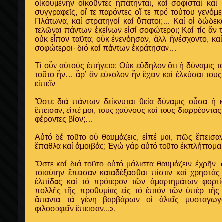
οἰκουμένην οἰκοῦντες ἠπάτηνται, καί σοφισταί καί
συγγραφεῖς, οἵ τε παρόντες οἵ τε πρό τούτου γενόμε
Πλάτωνα, καί στρατηγοί καί ὕπατοι;… Καί οἱ δώδεκα
τελῶναι πάντων ἐκείνων εἰσί σοφώτεροι; Καί τίς ἄν 
οὐκ εἶπον ταῦτα, οὐκ ἐνενόησαν, ἀλλ’ ἠνέσχοντο, κ
σοφώτεροι· διό καί πάντων ἐκράτησαν…
Τί οὖν αὐτούς ἐπήγετο; Οὐκ εὔδηλον ὅτι ἡ δύναμις τ
τοῦτο ἦν… ἆρ’ ἄν εύκολον ἦν ἔχειν καί ἑλκύσαι τους
εἰπεῖν.
Ὥστε διά πάντων δείκνυται θεία δύναμις οὖσα ἡ
ἔπεισαν, εἰπέ μοι, τους χαύνους καί τους διαρρέοντας
φέροντες βίον;…
Αὐτό δέ τοῦτο οὐ θαυμάζεις, εἰπέ μοι, πῶς ἔπεισ
ἔπαθλα καί ἀμοιβάς; Ἐγώ γάρ αὐτό τοῦτο ἐκπλήττομ
Ὤστε καί διά τοῦτο αὐτό μάλιστα θαυμάζειν ἐχρῆν
τοιαύτην ἔπεισαν καταδέξασθαι πίστιν καί χρηστάς
ἐλπίδας καί τό πρότερον τῶν ἁμαρτημάτων φορτ
πολλῆς τῆς προθυμίας εἰς τό ἐπιόν τῶν ὑπέρ τῆ
ἅπαντα τά γένη βαρβάρων οἱ ἁλιεῖς μυσταγωγ
φιλοσοφεῖν ἔπεισαν...».