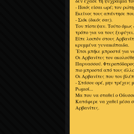
δεν έχασε τη ψυχραιμία το
- Ποιός είσαι ωρέ; τον ρώτ
Εκείνος τους απάντησε που
- Σιόκ (δικός σας).
Τον πίστεψαν. Τούτο όμως
τρόπο για να τους ξεφύγει.
Είπε λοιπόν στους Αρβανί
κρυμμένα γυναικόπαιδα.
΄Ετσι μπήκε μπροστά για να
Οι Αρβανίτες τον ακολούθη
Παρνασσού. Φτεροπόδαρος 
πιο μπροστά από τους άλλο
Οι Αρβανίτες που τον βλέπ
- Στάσου ορέ, μην τρέχεις
Ρωμιοί...
Μα που να σταθεί ο Οδυσσέ
Κατάφερε να χαθεί μέσα στ
Αρβανίτες.