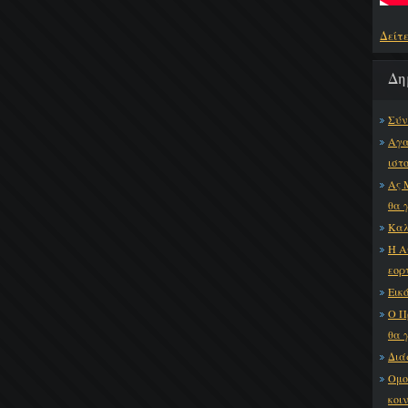
Δείτ
Δη
Σύν
Αγα
ιστ
Ας 
θα 
Καλ
Η Α
εορ
Εικό
Ο Π
θα 
Διά
Ομο
κοι