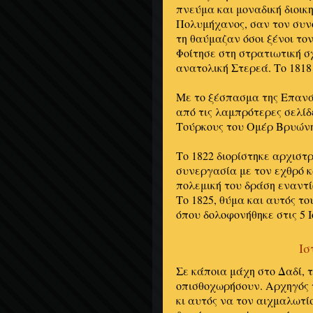
πνεύμα και μοναδική διοικη
Πολυμήχανος, σαν τον συνο
τη θαύμαζαν όσοι ξένοι το
Φοίτησε στη στρατιωτική σ
ανατολική Στερεά. Το 1818
Με το ξέσπασμα της Επανά
από τις λαμπρότερες σελί
Τούρκους του Ομέρ Βρυώνη 
Το 1822 διορίστηκε αρχιστ
συνεργασία με τον εχθρό κ
πολεμική του δράση εναντ
Το 1825, θύμα και αυτός τ
όπου δολοφονήθηκε στις 5 Ι
Ισ
Σε κάποια μάχη στο Δαδί, 
οπισθοχωρήσουν. Αρχηγός 
κι αυτός να τον αιχμαλωτί