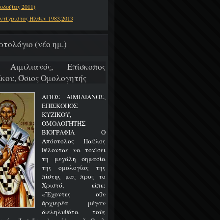
οδοξίας 2011)
ντίχριστος Ήλθεν 1983,2013
ρτολόγιο (νέο ημ.)
 Αιμιλιανός, Επίσκοπος
ίκου, Όσιος Ομολογητής
ΑΓΙΟΣ ΑΙΜΙΛΙΑΝΟΣ,
ΕΠΙΣΚΟΠΟΣ
ΚΥΖΙΚΟΥ,
ΟΜΟΛΟΓΗΤΗΣ
ΒΙΟΓΡΑΦΙΑ Ο
Απόστολος Παύλος
θέλοντας να τονίσει
τη μεγάλη σημασία
της ομολογίας της
πίστης μας προς το
Χριστό, είπε:
«Ἔχοντες οὒν
ἀρχιερέα μέγαν
διεληλυθότα τοὺς