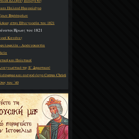
άλοι Έλληνες Ευεργέτες
 και Παλαιό Ημερολόγιο
έρων Βησσαρίων
λήρος στην Εθνεγερσία του 1821
θάνατοι Ήρωες του 1821
Ιεροί Κανόνες
φυλοφιλία - Αρσενοκοιτία
δεία
ιτική και Πολιτικοί
Αναγνωστικό της Ε΄ Δημοτικού
βλάσφημο και αισχρό έργο Corpus Christi
πος του ΄40