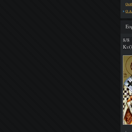
Ορθ
Ο Α
Εο
8/8
Κυζ