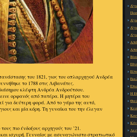
Άγι
Προ
Άγι
Άγι
Άγι
Από
Απο
Βίο
Εθν
Είπε
πανάστασης του 1821, γιος του οπλαρχηγού Ανδρέα
Εκκ
ννήθηκε το 1788 στις Λιβανάτες.
Επι
διάσημου κλέφτη Ανδρέα Ανδρούτσου.
Η Ε
μεινε ορφανός από πατέρα. Η μητέρα του
Θαύ
 για δεύτερη φορά. Από το γάμο της αυτό,
γιους και μία κόρη. Τη γυναίκα του την έλεγαν
Κιν
Κοι
Κόν
τους πιο ένδοξους αρχηγούς του ’21.
Λει
και ισχυρή. Γενναίος με ασυναγώνιστο στρατιωτικό