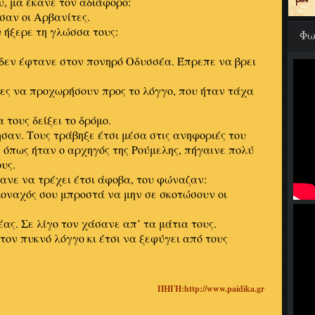
υ, μα έκανε τον αδιάφορο:
ησαν οι Αρβανίτες.
 ήξερε τη γλώσσα τους:
Φω
 δεν έφτανε στον πονηρό Οδυσσέα. Έπρεπε να βρει
τες να προχωρήσουν προς το λόγγο, που ήταν τάχα
 τους δείξει το δρόμο.
σαν. Τους τράβηξε έτσι μέσα στις ανηφοριές του
όπως ήταν ο αρχηγός της Ρούμελης, πήγαινε πολύ
υς.
ανε να τρέχει έτσι άφοβα, του φώναζαν:
 μοναχός σου μπροστά να μην σε σκοτώσουν οι
ας. Σε λίγο τον χάσανε απ’ τα μάτια τους.
ον πυκνό λόγγο κι έτσι να ξεφύγει από τους
ΠΗΓΗ:http://www.paidika.gr