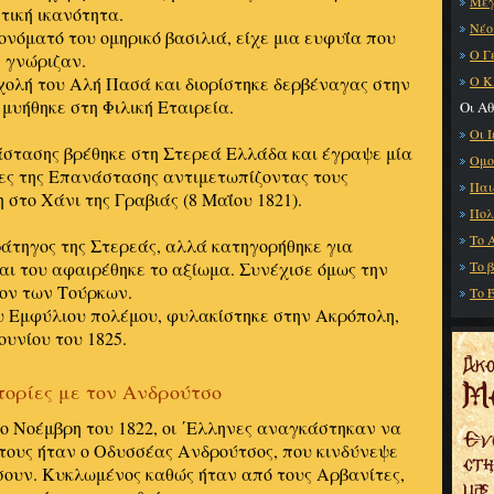
Μεγ
τική ικανότητα.
Νέο
νόματό του ομηρικό βασιλιά, είχε μια ευφυΐα που
Ο Γ
ν γνώριζαν.
χολή του Αλή Πασά και διορίστηκε δερβέναγας στην
Ο Κ
 μυήθηκε στη Φιλική Εταιρεία.
Οι Α
Οι 
στασης βρέθηκε στη Στερεά Ελλάδα και έγραψε μία
Ομο
δες της Επανάστασης αντιμετωπίζοντας τους
Παι
στο Χάνι της Γραβιάς (8 Μαΐου 1821).
Πολ
Το 
ράτηγος της Στερεάς, αλλά κατηγορήθηκε για
αι του αφαιρέθηκε το αξίωμα. Συνέχισε όμως την
Το 
ίον των Τούρκων.
Το Έ
ου Εμφύλιου πολέμου, φυλακίστηκε στην Ακρόπολη,
ουνίου του 1825.
τορίες με τον Ανδρούτσο
το Νοέμβρη του 1822, οι ΄Ελληνες αναγκάστηκαν να
τους ήταν ο Οδυσσέας Ανδρούτσος, που κινδύνεψε
σουν. Κυκλωμένος καθώς ήταν από τους Αρβανίτες,