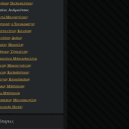
γόριος Παπαφλέσσας
σέας Ανδρούτσος
τώ Μαυρογένους
ηταράς ο Τουρκοφάγος
σταντίνος Κανάρης
νάσιος Διάκος
ρέας Μιαούλης
ήτριος Υψηλάντης
καρίνα Μπουμπουλίνα
ννης Μακρυγιάννης
ννης Καποδίστριας
ργιος Καραϊσκάκης
κος Μπότσαρης
ω Μπότσαρη
ρόμπεης Μαυρομιχάλης
ανουήλ Παπάς
ότητες