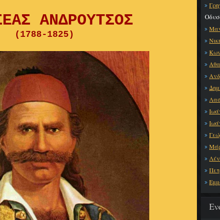
Γρη
ΣΕΑΣ ΑΝΔΡΟΥΤΣΟΣ
Οδυσ
Μαν
(1788-1825)
Νικ
Κων
Αθα
Ανδ
Δημ
Λασ
Ιωά
Ιωά
Γεώ
Μάρ
Λέν
Πετ
Εμμ
Εν