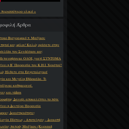
ε περισσότερο υλικό »
μοφιλή Άρθρα
τομο Βιογραφικό π. Μαξίμου
πητοί μας φίλοι! Καλώς ορίσατε στην
οσελίδα του Συνδέσμου μας
Μετανοήσουμε ΟΛΟΙ, γιατί ΣΥΝΤΟΜΑ
γίνει η Β΄ Παρουσία του Κ.Η.Ι. Χριστού!
ώς Ήλθατε στα Εσχατολογικά
γία και Μεγάλη Εβδομάδα. Τι
τάζουμε καθημερινά.
νες και videos
ροφήτης Δανιήλ αποκαλύπτει το πότε
γίνει η Δευτέρα Παρουσία
φορες Δραστηριότητες
λογία Πίστεως - Αποτείχισις - Διακοπή
νωνίας πατρός Μαξίμου (Κυριακή