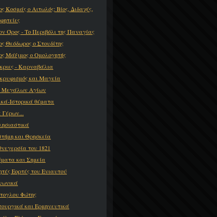
ος Κοσμάς ο Αιτωλός: Βίος, Διδαχές,
φητείες
ον Όρος - Το Περιβόλι της Παναγίας
ος Θεόδωρος ο Στουδίτης
ος Μάξιμος ο Ομολογητής
κριες - Καρναβάλια
κρυφισμός και Μαγεία
ι Μεγάλων Αγίων
ικά-Ιστορικά θέματα
 Γέρων...
λησιαστικά
στήμη και Θρησκεία
θνεγερσία του 1821
ματα και Σημεία
ητές Εορτές του Ενιαυτού
νωνικά
τογλου Φώτης
τουργικά και Ερμηνευτικά