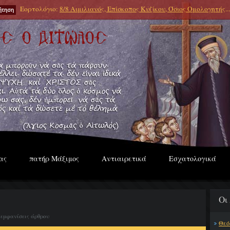
Εορτολόγιο:
8/8 Αιμιλιανός, Επίσκοπος Κυζίκου, Όσιος Ομολογητής
...
ας
πατήρ Μάξιμος
Αντιαιρετικά
Εσχατολογικά
Οι
 εμφανίσεις άρθρου
Θεό