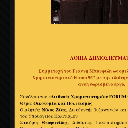
ΛΟΙΠΑ ΔΗΜΟΣΙΕΥΜΑ
Συμμετοχή του Γιάννη Μπουφίδη ως ομιλ
Χρηματιστηριακό Forum 96" με την ιδιότητ
αναγνωρισμένο έργο.
Διεθνούς Χρηματιστηρίου FORUM 
Συνέδριο του «
Οικονομία και Πολιτισμός
Θέμα:
Νίκος Ζίας
Ομιλητές:
, Διευθυντής βυζαντινών κα
του Υπουργείου Πολιτισμού
Σταύρος Θεοφανίδης
, Διδάκτωρ Πανεπιστημίο