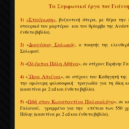
Τα Συμφωνικά έργα του Γιάνν
«Σταύρωση»
1)
, βυζαντινή όπερα, με θέμα την 
σταυρικό του μαρτύριο και τον θρίαμβο της Ανάστα
ένθετο βιβλίο).
Διονύσιος Σολωμός
2)
«
, ο ποιητής της ελευθερ
Σολωμού.
Ολύμπια Πόλη Αθήνα
3)
«
», σε στίχους Ειρήνης Γ
΄Ωρα Απιέναι
4)
«
», σε στίχους του Καθηγητή τη
την ομώνυμη φιλοσοφική τραγωδία για τη δίκη 
(κασετίνα με 2 cd και ένθετο βιβλίο).
Ωδή στον Κωνσταντίνο Παλαιολόγο
5)
«
», σε κ
Γαλανού, γραμμένο για την επέτειο των 550 χ
Πόλης (κασετίνα με 2 cd και ένθετο βιβλίο).