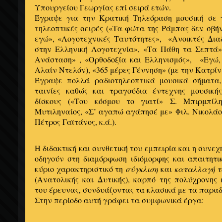
Υπουργείου Γεωργίας επί σειρά ετών.
Έγραψε για την Κρατική Τηλεόραση μουσική σε τ
τηλεοπτικές σειρές («Τα φώτα της Ράμπας δεν σβήν
εγώ», «Λογοτεχνικές Ταυτότητες», «Ανοικτές Δια
στην Ελληνική Λογοτεχνία», «Τα Πάθη τα Σεπτά
Ανάσταση» , «Ορθοδοξία και Ελληνισμός», «Εγώ,
Αλαίν Ντελόν), «365 μέρες Γέννηση» (με την Κατρίν
Έγραψε πολλά ραδιοτηλεοπτικά μουσικά σήματα,
ταινίες καθώς και τραγούδια έντεχνης μουσική
δίσκους («Του κόσμου το γιατί» Σ. Μπιρμπίλ
Μυτιληναίος, «Σ’ αγαπώ αγάπησέ με» Φιλ. Νικολά
Πέτρος Γαϊτάνος, κ.ά.).
Η διδακτική και συνθετική του εμπειρία και η συνε
οδηγούν στη διαμόρφωση ιδιόμορφης και απαιτητι
κύριο χαρακτηριστικό τη
σύγκλιση
και
καταλλαγή τ
(Ανατολικής και Δυτικής), καρπό της πολύχρονης 
του έρευνας, συνδυάζοντας τα κλασικά με τα παρα
Στην περίοδο αυτή γράφει τα συμφωνικά έργα: