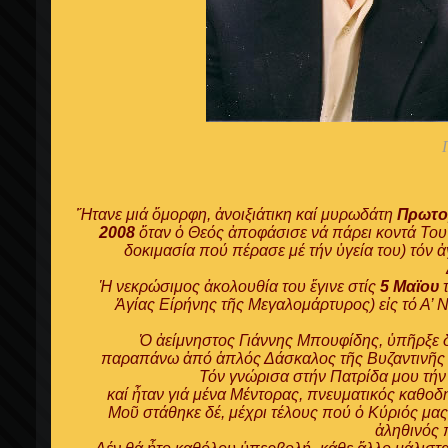
Ἤτανε μιά ὄμορφη, ἀνοιξιάτικη καί μυρωδάτη
Πρωτο
2008
ὅταν ὁ Θεός ἀποφάσισε νά πάρει κοντά Του
δοκιμασία πού πέρασε μέ τήν ὑγεία του)
τόν ἀ
Ἡ νεκρώσιμος ἀκολουθία του ἔγινε
στίς
5 Μαϊου
Ἁγίας Είρήνης τῆς Μεγαλομάρτυρος) εἰς τό Α’
Ὁ ἀείμνηστος Γιάννης Μπουφίδης, ὑπῆρξε δι
παραπάνω ἀπό ἁπλός Δάσκαλος τῆς Βυζαντινῆς
Τόν γνώρισα στήν Πατρίδα μου τήν 
καί ἦταν γιά μένα Μέντορας, πνευματικός καθο
Μοῦ στάθηκε δέ, μέχρι τέλους πού ὁ Κύριός μας
ἀληθινός 