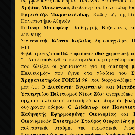
Εφιρμοσμένης Οικονομίας, Πρόεδρος της εταιρίας 
Χρήστος Μπαλόγλου
, Διδάκτωρ του Πανεπιστημίο
Εμμανουήλ Μικρογιαννάκης
, Καθηγητής της Ισ
Πανεπιστήμιο Αθηνών
Γιάννης Μπουφίδης
, Καθηγητής Βυζαντινής κ
Συνθέτης
Κώστας Κωβαίος
Συντονιστής:
, Δημοσιογράφος, Π
ΕΤ1
Ψηλά οι μετοχές του Πολιτισμού στο διεθνές χρηματιστήριο
“…Αυτό αποδείχθηκε από την ιδιαίτερα μεγάλη προ
που έδειξαν οι χρηματιστές για τη συζήτηση μ
Πολιτισμός»
που έγινε στα πλαίσια του Συ
Χρηματιστηρίου FORUM 96
» που διοργανώθηκε
Διευθυντής Βυζαντινών και Μεταβ
μας (…) Ο
Υπουργείου Πολιτισμού Νίκος Ζίας
αναφέρθηκε 
αρχαίου ελληνικού πολιτισμού και στην συμβολ
Διδάκτωρ του Πανεπιστ
σύγχρονου κόσμου. Ο
Καθηγητής Εφηρμοσμένης Οικονομίας και 
Οικονομικών Επιστημών Σταύρος Θεοφανίδης
μί
πολιτιστικής στάθμης της ευρωπαϊκής έ
Πανεπιστημίου της Φρανκφούρτης Χρήστος Μ