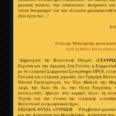
μουσική παιδεία, που απόλαυσαν, θαύμασαν και
λόγια θαυμασμού για τον άγνωστο μουσικοσυνθέτ
άξιο έργο του ...”
ΕΛ
Γιάννης Μπουφίδης μουσικοσυ
Από το Μάνο Παναγόπουλ
ΣΤΑΥΡΩ
“Δημιουργός της Βυζαντινής Όπερας «
Ευρώπη και την Αμερική. Στη Γαλλία, η Συμφωνικ
με το ελληνικό Συμφωνικό Συγκρότημα OPUS, ελλη
Γαλλική και ελληνική χορωδία, τον Γρηγόρη Βαλτιν
Νάντια Γουάινμπεργκ, τον Τζον Μοδινό, την Μα
Λαμί, την Χιαν Οκ Λι, την Όλγα Τουρνάκη, 
συντελεστές, έβαλαν στις καρδιές όλων, τη συγ
Τέχνης και την έννοια της ελληνικής ευαισθη
Βυζαντινού συγκινησιακού ήχου.
ΕΙΣΟΔΟΣ ΘΥΣΙΑ ΛΥΤΡΩΣΗ: Υπερβατικό μουσικό ο
και την Ανάσταση του Θεανθρώπου. Ανάσταση που 