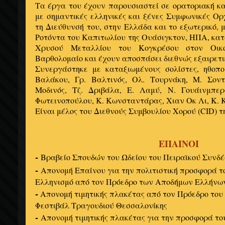
Τα έργα του έχουν παρουσιαστεί σε ορατοριακή κ
με σημαντικές ελληνικές και ξένες Συμφωνικές Ορ
τη Διεύθυνσή του, στην Ελλάδα και το εξωτερικό, 
Ροτόντα του Καπιτωλίου της Ουάσιγκτον, ΗΠΑ, κατ
Χρυσού Μεταλλίου του Κογκρέσου στον Οικο
Βαρθολομαίο και έχουν αποσπάσει διεθνώς εξαιρετικ
Συνεργάστηκε με καταξιωμένους σολίστες, ηθοπο
Βαλάκου, Γρ. Βαλτινός, Ολ. Τουρνάκη, Μ. Σοντ
Μοδινός, Τζ. Δριβάλα, Ε. Λαμύ, Ν. Γουάινμπερ
Φωτεινοπούλου, Κ. Κωνσταντάρας, Χιαν Οκ Λι, Κ. Κ
Είναι μέλος του Διεθνούς Συμβουλίου Χορού (CID) 
ΕΠΑΙΝΟΙ
-
Βραβείο Σπουδών του Ωδείου του Πειραϊκού Συνδ
-
Απονομή Επαίνου για την πολιτιστική προσφορά τ
Ελληνισμό από τον Πρόεδρο των Αποδήμων Ελλήνων
-
Απονομή τιμητικής πλακέτας από τον Πρόεδρο του
Φεστιβάλ Τραγουδιού Θεσσαλονίκης
-
Απονομή τιμητικής πλακέτας για την προσφορά το