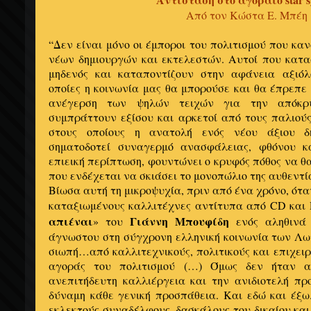
Από τον Κώστα Ε. Μπέη
“Δεν είναι μόνο οι έμποροι του πολιτισμού που κ
νέων δημιουργών και εκτελεστών. Αυτοί που κατα
μηδενός και καταποντίζουν στην αφάνεια αξιόλο
οποίες η κοινωνία μας θα μπορούσε και θα έπρεπε
ανέγερση των ψηλών τειχών για την απόκρ
συμπράττουν εξίσου και αρκετοί από τους παλιούς
στους οποίους η ανατολή ενός νέου άξιου δ
σηματοδοτεί συναγερμό ανασφάλειας, φθόνου κα
επιεική περίπτωση, φουντώνει ο κρυφός πόθος να θ
που ενδέχεται να σκιάσει το μονοπώλιο της αυθεντί
Βίωσα αυτή τη μικροψυχία, πριν από ένα χρόνο, ότα
καταξιωμένους καλλιτέχνες αντίτυπα από CD και 
απιέναι
Γιάννη Μπουφίδη
» του
ενός αληθινά 
άγνωστου στη σύγχρονη ελληνική κοινωνία των Λ
σιωπή…από καλλιτεχνικούς, πολιτικούς και επιχειρ
αγοράς του πολιτισμού (…) Όμως δεν ήταν απ
ανεπιτήδευτη καλλιέργεια και την ανιδιοτελή πρ
δύναμη κάθε γενική προσπάθεια. Και εδώ και έξω
εκλεκτούς συναδέλφους, δασκάλους του δικαίου και