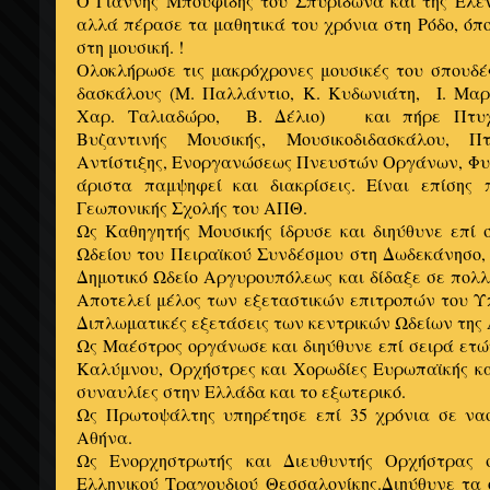
Ο Γιάννης Μπουφίδης του Σπυρίδωνα και της Ελέ
αλλά πέρασε τα μαθητικά του χρόνια στη Ρόδο, όπ
στη μουσική. !
Ολοκλήρωσε τις μακρόχρονες μουσικές του σπουδέ
δασκάλους (Μ. Παλλάντιο, Κ. Κυδωνιάτη, Ι. Μα
Χαρ. Ταλιαδώρο, Β. Δέλιο) και πήρε Πτυχί
Βυζαντινής Μουσικής, Μουσικοδιδασκάλου, Πτ
Αντίστιξης, Ενοργανώσεως Πνευστών Οργάνων, Φυγ
άριστα παμψηφεί και διακρίσεις. Είναι επίσης
Γεωπονικής Σχολής του ΑΠΘ.
Ως Καθηγητής Μουσικής ίδρυσε και διηύθυνε επί 
Ωδείου του Πειραϊκού Συνδέσμου στη Δωδεκάνησο,
Δημοτικό Ωδείο Αργυρουπόλεως και δίδαξε σε πολ
Αποτελεί μέλος των εξεταστικών επιτροπών του Υ
Διπλωματικές εξετάσεις των κεντρικών Ωδείων της 
Ως Μαέστρος οργάνωσε και διηύθυνε επί σειρά ετώ
Καλύμνου, Ορχήστρες και Χορωδίες Ευρωπαϊκής κα
συναυλίες στην Ελλάδα και το εξωτερικό.
Ως Πρωτοψάλτης υπηρέτησε επί 35 χρόνια σε να
Αθήνα.
Ως Ενορχηστρωτής και Διευθυντής Ορχήστρας 
Ελληνικού Τραγουδιού Θεσσαλονίκης.Διηύθυνε τα 