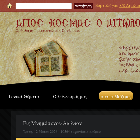
Εορτολόγιο:
8/8 Αιμιλι
Ορθόδοξος Ιεραποστολικός Σύνδεσμος
Γενικά Θέματα
Ο Σύνδεσμός μας
πατήρ Μάξιμος
Εις Μνημόσυνον Αιώνιον
Τρίτη, 12 Μαΐου 2026 - 10564 εμφανίσεις άρθρου