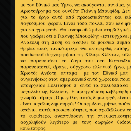
με τον Εθνικό μας Ύμνο, να ακούγονται συνάμα, γι
Αριστούργημα του συνθέτη Γιάννη Μπουφίδη. Δε
για το έργο αυτό από προσωπικότητες και ειδ
παγκόσμιου χώρου. Είναι τόσα πολλά, που δεν φτ
για να γραφτούν. Θα αναφερθώ μόνο στη βελγική 
που γράφει ότι ο Γιάννης Μπουφίδης «επιτυγχάνει 
Ανατολή στη Δύση να ανοίξει το μουσικό σύμπα
θρησκευτικές τονικότητες». Θα αναφερθώ, επίσης, 
προσωπικά συγχαρητήρια της Χίλαρι Κλίντον, κάλ
να παρουσιάσει το έργο του στο Καπιτώλιο
παρουσιαστεί, άραγε, σύγχρονο ελληνικό έργο, μ
Χριστός Ανέστη, αντάμα με τον Εθνικό μας Ύ
συγκινήσεως στον αμερικανικό αυτό χώρο; και ποια
υπουργείου Πολιτισμού σ’ αυτά τα πολυδάπανα 
μεγαλείο της Ελλάδας; Η προηγούμενη κυβέρνηση 
γνωρίζει άραγε; Ο μεγάλος αυτός δημιουργός είναι σ
είναι μεγάλος δημιουργός! Οι αρμόδιοι, μήπως πρέπε
σπάνιες αυτές προσωπικότητες, που προβάλλουν το
το κυριότερο, αναπτύσσουν την πνευματικότη
ασχοληθούν λιγότερο με τους σωρηδόν θιάσου
κουλτούρας.