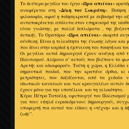
Ώρα απιέναι
Το δεύτερο μεγάλο του έργο «
» ορατό
Δίκη του Σωκράτη
αναφέρεται στη «
». Ποίηση
φιλοσοφία, αφού η ποίηση κρατά με σεβασμό την αξί
ανταποκρίνεται απόλυτα στον επηρεασμό της αίσθ
είναι γνώστης, με πολλά διπλώματα , της βυζαντ
Ώρα απιέναι
δυτικής. Το Ορατόριο «
» σκορπά συγ
σύνθεση. Είναι η τελειότητα της ένωσης λόγου και μ
που δίνει στην καρδιά η έμπνευση του ποιητή και το
Οι μεγάλοι αυτοί δημιουργοί έχουν ανάγκη από 
Πολιτισμού. Αλίμονο σ’ αυτούς που βλέπουν το φως
Αρετής και αδιαφορούν. Τούτη η χώρα, η Ελλάδα 
σημαντικά παιδιά, που την κρατάνε όρθια, κι 
μετριότητες, που δοξάζονται, από τα χυδαία
ιδιωτικών καναλιών και των κραυγαλέων αυτών δ
έχουν μόνο για την υποτέλεια και τη γελοιότητα.
Κύριε Πέτρο Τατούλη, υφυπουργέ του Πολιτισμού μ
για τους υψηλά ευρισκόμενους δημιουργούς, συγχ
υποφερτή πια αυτού του είδους η «τέχνη» και η δή
ζωής”.