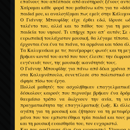
επαίνους που απέσπασε από αυστηρούς ξένους αντα
Χαίρομαι κάθε φορά που μαθαίνω κάτι για το «δάσ
παιδιά μου, κι αναλογίζομαι πως εμείς στην Κάλυμν
Ο Γιάννης Μπουφίδης είχε έρθει εδώ, ίδρυσε ω
ταλέντο του, αλλά και το πάθος του για τη μου
παιδεία του νησιού. Τι υπήρχε πριν απ’ αυτόν; Σε
ευρωπαϊκή τουλάχιστον μουσική, θα λέγαμε τίποτα.
έρχονται ένα ένα τα πιάνα, τα αρμόνια και τόσα ά
Τα Καλυμνάκια με τις πανέμορφες φωνές και τη μεγ
βρήκαν κοντά του αυτό που τους έλειπε: την έκφραση
ευγένειάς τους, της μουσικής ικανότητάς τους.
Ο Γιάννης Μπουφίδης για πάνω από δέκα χρόνια π
στα Καλυμνόπουλα, συνετέλεσε στο πολιτιστικό α
άφησε πίσω του έργο.
Πολλοί μαθητές του ασχολήθηκαν επαγγελματικά
δύσκολους καιρούς που περνούμε βρήκαν ένα δρό
θαυμάσιο τρόπο να διώχνουν την ανία, τη νε
πραγματικότητα της επαγγελματικής ζωής. Κι άλλ
αγάπη για τη μουσική και ζήτησαν να τη μεταφέρ
μάνα που του εμπιστεύθηκα τρία παιδιά και τους μ
και τη μουσική ευαισθησία του, τον ευχαριστώ.
Και του οφείλουμε όλοι ένα ευχαριστώ. Σίγουρα 