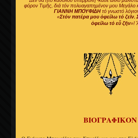
Δέν θά ἦτο καθόλου ὑπερβολή -κάθε ἄλλο μάλιστ
φόρον Τιμῆς, διά τόν πολυαγαπημένον μου Μεγάλο
ΓΙΑΝΝΗ ΜΠΟΥΦΙΔΗ
τό γνωστό λόγιο
«
Στόν πατέρα μου
ὀφείλω τό ζεῖν.
ὀφείλω τό εὖ ζῆ
ν
»! 
ΒΙΟΓΡΑΦΙΚΟΝ