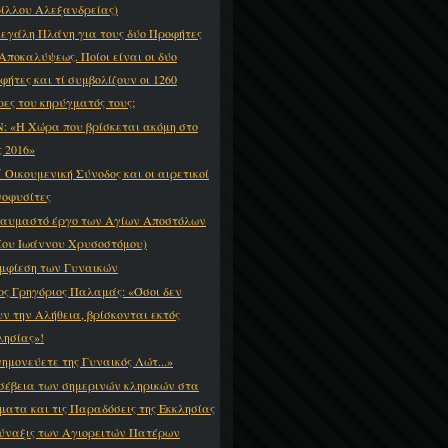
ίλλου Αλεξανδρείας)
εγάλη Πλάνη για τους δύο Προφήτες
 Αποκαλύψεως. Ποίοι είναι οι δύο
φήτες και τί συμβολίζουν οι 1260
ρες του κηρύγματός τους;
: «Η Χώρα που βρίσκεται ακόμη στο
ς 2016»
΄ Οικουμενική Σύνοδος και οι αιρετικοί
οφυσίτες
θαυμαστό έργο των Αγίων Αποστόλων
ίου Ιωάννου Χρυσοστόμου)
μφίεση των Γυναικών
ος Γρηγόριος Παλαμάς: «Όσοι δεν
υν την Αλήθεια, βρίσκονται εκτός
λησίας»!
ημονεύετε της Γυναικός Λώτ...»
σέβεια των σημερινών κληρικών στα
ματα και τις Παραδόσεις της Εκκλησίας
ύναξις των Αγιορειτών Πατέρων