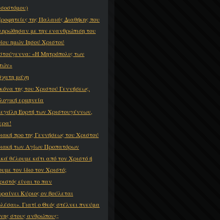
σοστόμου)
Προφητείες της Παλαιάς Διαθήκης που
ληρώθησαν με την ενανθρώπιση του
ίου ημών Ιησού Χριστού
στούγεννα: «Η Μητρόπολις των
τών»
σχατη μάχη
ικόνα της του Χριστού Γεννήσεως.
λογική ερμηνεία
εγάλη Εορτή των Χριστουγέννων,
ερα!
ιακή προ της Γεννήσεως του Χριστού
ιακή των Αγίων Προπατόρων
ικά θέλουμε κάτι από τον Χριστό ή
ουμε τον ίδιο τον Χριστό;
ριστός είναι το παν
ραίνει Κύριος ον βούλεται
λέσαι». Γιατί ο Θεός στέλνει πνεύμα
νης στους ανθρώπους;