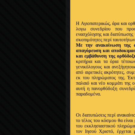
Η Αγιοπατερικώς, άρα και ορ
λογω συνεδρίου που προσ
ενασχόλησης και διατύπωσης 
σκοπιμότητες περί ταυτοτήτων
Με την ανακοίνωση της α
απαγόρευση και αποδοκιμασί
και εμβάθυνση της ορθόδοξ
κριτήρια και τα όρια τέτοι
γενικόλογους και ανεξήγητου
από αιρετικές ακρότητες, συμ
εκ του πληρώματος της. Έκτ
παλαιό και νέο κομμάτι της ο
αυτή η πανορθόδοξη συνεδρί
παραδομένα.
Οι διατυπώσεις περί ανακαίν
το τέλος του κόσμου θα είναι
του εκκλησιαστικού πληρώματο
τον Ιησού Χριστό, έρχεται 