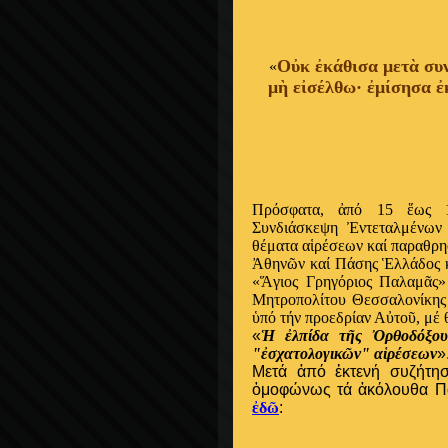
Οὐκ ἐκάθισα μετὰ
συ
«
μὴ εἰσέλθω· ἐμίσησα ἐ
Πρ
όσφατα, ἀπό 15 ἕως 1
Συνδιάσκεψη Ἐντεταλμένω
θέματα αἱρέσεων καί παραθρη
Ἀθηνῶν καί Πάσης Ἑλλάδος κ
«Ἅγιος Γρηγόριος Παλαμᾶς»
Μητροπολίτου Θεσσαλονίκης 
ὑπό τήν προεδρίαν Αὐτοῦ, μέ 
«
Ἡ ἐλπίδα τῆς Ὀρθοδόξου
"ἐσχατολογικῶν" αἱρέσεων
»
Μετά ἀπό ἐκτενή συζήτη
ὁμοφώνως τά ἀκόλουθα Πο
ἐδῶ
: