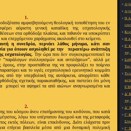
Αγί
Αγί
1.
Η Α
θοδοξότατα αμφισβητούμενη θεολογική τοποθέτηση του εν
εορ
φέρει αόριστη γενική καταδίκη της εσχατολογικής
Κυρ
θέσεων στα ορθόδοξα πλαίσια, και πιθανόν να υποκρύπτει
 και επερχόμενου χαράγματος ακολουθεί στο κείμενο.
Η Α
υτή η συνεδρία, περνάει λάθος μήνυμα, κάτι σαν
Ε’ 
α για όποιον ασχοληθεί με την
περαιτέρω ανάπτυξη
της
ης εσχατολογίας
. Την ώρα που δεν συγκεκριμενοποιεί τα
ων “παράλογων συλλογισμών και αντιλήψεων”, αλλά με
Σάβ
ς όρους, στην προσπάθεια της να προφυλάξει το ποίμνιο
Του
παρασύρει και το υγιές εσχατολογικό ερευνητικό κομμάτι
Τελ
ος από την υπερβολική της αυτάρκεια, απορρίπτει κάθε
μετ
ρθόδοξης σχετικής παρακαταθήκης, και πιστεύει ότι μόνη
α
μπορεί να αψηφεί τα από αιώνων αναγνωρισμένα και
Ε΄Ε
Δ’ 
της
2.
Δ’ 
ισης του κόσμου άνευ
επισήμανσης του κινδύνου, που κατά
Γ’ 
 μέγιστος, λόγω του υπέρτατου διωγμού και της μεταφοράς
Στα
ς εκτός πόλεων, είναι επικίνδυνος. Διότι ελάχιστα πριν
μια επίγεια βασιλεία μέσα από μια δυναμική πολεμική
Γ’ 