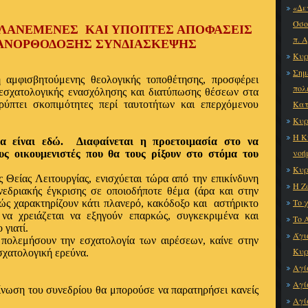
«Δε
Όσο
ΛΑΝΕΜΕΝΕΣ ΚΑΙ ΥΠΟΠΤΕΣ ΑΠΟΦΑΣΕΙΣ
π. 
ΠΑΝΟΡΘΟΔΟΞΗΣ ΣΥΝΔΙΑΣΚΕΨΗΣ
Κυρ
Σημ
 αμφισβητούμενης θεολογικής τοποθέτησης, προσφέρει
πολ
 εσχατολογικής ενασχόλησης και διατύπωσης θέσεων στα
ρύπτει σκοπιμότητες περί ταυτοτήτων και επερχόμενου
Κατ
Κυρ
Η Κ
α είναι εδώ.
Διαφαίνεται η προετοιμασία στο να
νοή
υς οικουμενιστές που θα τους ρίξουν στο στόμα του
Κυρ
 Θείας Λειτουργίας, ενισχύεται τώρα από την επικίνδυνη
Η Ζ
εδριακής έγκρισης σε οποιοδήποτε θέμα (άρα και στην
Το 
ιώς χαρακτηρίζουν κάτι πλανερό, κακόδοξο και
αστήρικτο
 να χρειάζεται να εξηγούν επαρκώς, συγκεκριμένα και
Το 
 γιατί.
Άγι
 πολεμήσουν την εσχατολογία των αιρέσεων, καίνε στην
Κυρ
σχατολογική ερεύνα.
Αγί
Αγί
νωση του συνεδρίου θα μπορούσε να παρατηρήσει κανείς
Αγί