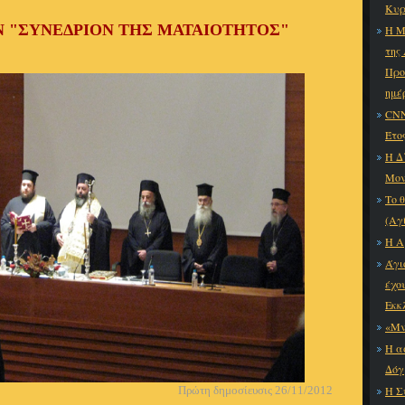
Κυρ
 "ΣΥΝΕΔΡΙΟΝ ΤΗΣ ΜΑΤΑΙΟΤΗΤΟΣ"
Η Μ
της
Προ
ημέ
CNN
Έτο
Η Δ
Μον
Το 
(Αγ
Η Α
Άγι
έχο
Εκκ
«Μν
Η α
Δόγ
Πρώτη δημοσίευσις 26/11/2012
Η Σ