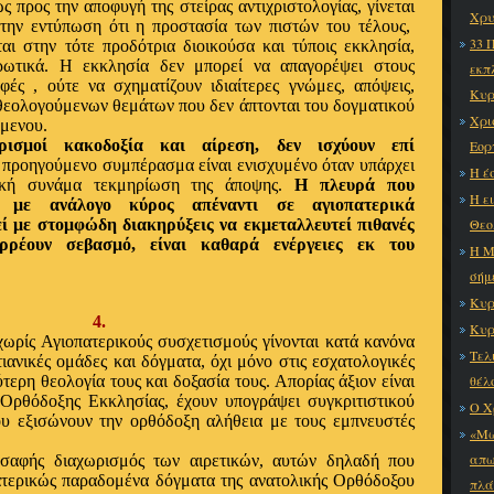
ς προς την αποφυγή της στείρας αντιχριστολογίας, γίνεται
Χρυ
 την εντύπωση ότι η προστασία των πιστών του τέλους,
33 
ται στην τότε προδότρια διοικούσα και τύποις εκκλησία,
τρωτικά. Η εκκλησία
δεν μπορεί να απαγορέψει στους
εκπ
φές , ούτε να σχηματίζουν ιδιαίτερες γνώμες, απόψεις,
Κυρ
 θεολογούμενων
θεμάτων που δεν άπτονται του δογματικού
Χρι
όμενου.
ρισμοί κακοδοξία και αίρεση, δεν ισχύουν επί
Εορ
ο προηγούμενο συμπέρασμα είναι ενισχυμένο όταν υπάρχει
Η έ
φική συνάμα τεκμηρίωση της άποψης.
Η πλευρά που
Η ε
ί με ανάλογο κύρος απέναντι σε αγιοπατερικά
ί με στομφώδη διακηρύξεις να εκμεταλλευτεί πιθανές
Θεο
ορρέουν σεβασμό, είναι καθαρά ενέργειες εκ του
Η Μ
σήμ
Κυρ
4.
Κυρ
χωρίς Αγιοπατερικούς συσχετισμούς γίνονται κατά κανόνα
Τελ
τιανικές ομάδες και δόγματα, όχι μόνο στις εσχατολογικές
τερη θεολογία τους και δοξασία τους. Απορίας άξιον είναι
θέλ
Ορθόδοξης Εκκλησίας, έχουν υπογράψει συγκριτιστικού
Ο Χ
ου εξισώνουν την ορθόδοξη αλήθεια με τους εμπνευστές
«Μω
απω
 σαφής διαχωρισμός των αιρετικών, αυτών δηλαδή που
τερικώς παραδομένα δόγματα της ανατολικής Ορθόδοξου
πλά