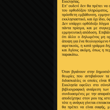
Εκκλησίας.
Επ’ ουδενί δεν θα πρέπει να 
του ορθοδόξου πληρώματος,
πρόσθετη εμβάθυνση, ερμηνευ
εκκλησιαστικό, και όχι ίδιο, ό
Δεν υπάρχει ορθόδοξο δόγμα 
πάντα πρίσμα, και με συγκε
ερμηνευτική απόδοση. Επιβάλλε
ότι άλλο ο δηλωμένος μη ορ
άποψη για ένα θεολογούμενο 
αιρετικούς, η κατά γράμμα δη
και Αγίους ακόμη, όπως η πε
παρακάτω.
Όταν βγαίνουν στην δημοσιότ
θεωρίες που αντιβαίνουν τ
διδασκαλίες οι οποίες είναι 
Εκκλησία οφείλει στο σύνο
βιβλιογραφική αναίρεση των
συνδυασμένες με την απαραίτ
αποδείχτηκε στον ρου της ιστο
τότε η ανάγκη γίνεται επιτακτ
θα πρέπει να είναι σαφής, 