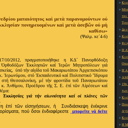
Κυρ
Μία
την
νεδρίου ματαιότητος
καὶ μετὰ παρανομούντων οὐ
Τρι
κκλησίαν πονηρευομένων καὶ μετὰ ἀσεβῶν οὐ μὴ
Δευ
καθίσω
»
Κυρ
(Ψαλμ. κε΄4-6)
Ψυχ
Η Ά
Κυρ
7/10/2012, πραγματοποιήθηκε η ΚΔ´ Πανορθόδοξη
Οικ
ν Ὀρθοδόξων Ἐκκλησιῶν καί Ἱερῶν Μητροπόλεων γιά
σκείας,
ὑπό τήν αἰγίδα τοῦ Μακαριωτάτου Ἀρχιεπισκόπου
Η Α
. Ἱερωνύμου, στό Ἐκπαιδευτικό καί Πολιτιστικό Ἵδρυμα
Από
 στή Θεσσαλονίκη, μέ τήν φροντίδα τοῦ Παναγιωτάτου
19η
κ. Ἀνθίμου, Προέδρου τῆς Σ. Ε. ἐπί τῶν Αἱρέσεων καί
των
θέμα:
 Ἐκκλησίας γιά τήν αἰωνιότητα καί οἱ πλάνες τῶν
Κυρ
.
Ποι
ση ἐπί τῶν εἰσηγήσεων, ἡ Συνδιάσκεψη ἐνέκρινε
Αγί
ρίσματα, πού ὅσοι ἐνδιαφέρεστε
μπορεῖτε νά δεῖτε
Κυρ
Η Μ