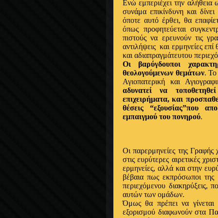
Ενώ εμπεριέχει την αλήθεια ω
συνάμα επικίνδυνη και δίνει
όποτε αυτό έρθει, θα επαφίε
όπως προφητεύεται συγκεν
πιστούς να ερευνούν τις γρα
αντιλήψεις
και ερμηνείες επί
και αδιαπραγμάτευτου περιεχ
Οι βαρύγδουποι χαρακτη
θεολογούμενων θεμάτων
. Τ
Αγιοπατερική και Αγιογρα
αδυνατεί να τοποθετηθε
επιχειρήματα, και προσπαθε
θέσεις “εξουσίας”που απ
εμπαιγμού του πονηρού
.
Οι παρερμηνείες της Γραφής 
στις ευρύτερες αιρετικές χρισ
ερμηνείες, αλλά και στην ευρύ
βέβαια πως εκπρόσωποι της 
περιεχόμενου διακηρύξεις, π
αυτών των ομάδων.
Όμως θα πρέπει να γίνεται
εξορισμού διαφωνούν στα Πα