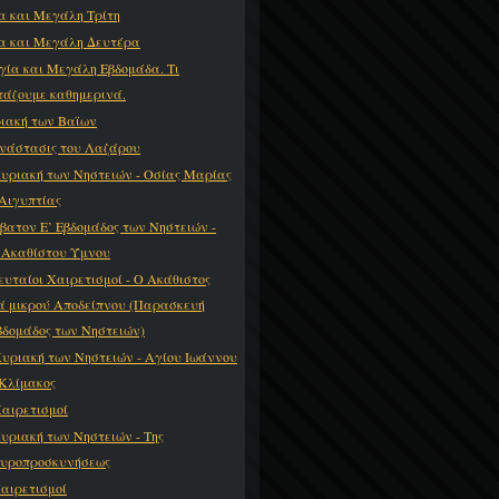
α και Μεγάλη Τρίτη
α και Μεγάλη Δευτέρα
γία και Μεγάλη Εβδομάδα. Τι
τάζουμε καθημερινά.
ιακή των Βαϊων
νάστασις του Λαζάρου
Κυριακή των Νηστειών - Οσίας Μαρίας
 Αιγυπτίας
βατον Ε’ Εβδομάδος των Νηστειών -
 Ακαθίστου Ύμνου
ευταίοι Χαιρετισμοί - Ο Ακάθιστος
ά μικρού Αποδείπνου (Παρασκευή
βδομάδος των Νηστειών)
Κυριακή των Νηστειών - Αγίου Ιωάννου
 Κλίμακος
Χαιρετισμοί
Κυριακή των Νηστειών - Της
υροπροσκυνήσεως
Χαιρετισμοί