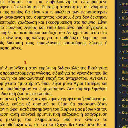
ος κόσμου και μια διαβολοκεντρικά επιχειρούμενη
Β’ 
γήινου έστω κόσμου. Επίσης η ατόνηση της υπενθύμισης
Γρη
α της οποίας θα είναι και η απώλεια των περισσοτέρων
ην ανακαινιση του συμπαντος κόσμου, διοτι δεν δεκτηκαν
Β’ 
 επιπλέον χαλάρωση και εκκοσμικευση στο ποιμνιο. Είναι
Α’ 
πό πολλούς Αγίους και επιβεβαιωμένο από σύγχρονους
Ορθ
 υπάρξει αποστασία και αποδοχή του Αντίχριστου μέσα στις
 ο κίνδυνος της πλάνης για το ορθόδοξο πλήρωμα, που
Το 
ρίς διάκριση τους επικίνδυνους ρασοφόρους λύκους ή
Θεο
υς ποιμένες.
Α’ 
Καθ
3.
Κυρ
κή διασύνδεση στην ευρύτερη διδασκαλία της Εκκλησίας
Πρω
ης προαπαιτούμενης γνώσης, ειδικά για τα γεγονότα που θα
κολη και αποκαλυπτική εποχή του αντιχρίστου. Ανέκαθεν
Κυρ
ήνευτο “μυστήριο”, όπου λίγοι μόνο Άγιοι Πατέρες και
Ψυχ
και προσπάθησαν να ερμηνεύσουν. Δεν συμπεριλήφθηκε
«Ει
διδακτική ζωή της εκκλησίας.
κουμενική Σύνοδος ισχυρίστηκαν ερμηνευτική επάρκεια με
Αγί
αλία, καθώς εξ ορισμού το θέμα θα αποσαφηνιζόταν
Κυρ
ταν η ώρα, κατά επισήμανση του Κυρίου μας μέσω και του
Κυρ
ωση αυτή υπονοεί ερμηνευτική επάρκεια ή απαγόρευση
Τρι
ης μελέτης του πληρώματος, υπό τον κίνδυνο να
 αντορθόδοξοι κτλ, σε ένα κατεξοχήν θεολογούμενο θέμα.
Λόγ