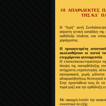
ΟΙ ΑΠΑΡΑΔΕΚΤΕΣ Π
ΤΗΣ ΚΔ΄ 
Η “Ιερή” αυτή Συνδιάσκεψη
αόριστη γενική καταδίκη της
ορθόδοξα πλαίσια, και υποκ
χαράγματος.
Η προφητευμένη αποστασί
ακολουθήσουν οι πιστοί το
επερχόμενου ψευτομεσσία
.
Η επισκοπικοκεντρικότητα της
άποψη της πανορθόδοξης συν
αντίχριστη εσχατολογία), αλλ
αγιογραφικά, χωρίς μάλιστα
αδιαμφισβητήτως θεολογικά το
Στην προσπάθεια τους δε να
πυρά μαζί και την ορθόδοξη ε
Με αφορμή λοιπόν την ανακοί
συνοπτικά τα εξής: