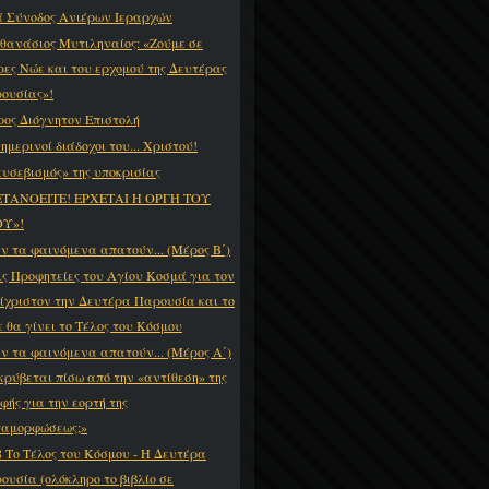
ά Σύνοδος Ανιέρων Ιεραρχών
Αθανάσιος Μυτιληναίος: «Ζούμε σε
ρες Νώε και του ερχομού της Δευτέρας
ουσίας»!
ρος Διόγνητον Επιστολή
ημερινοί διάδοχοι του... Χριστού!
ευσεβισμός» της υποκρισίας
ΤΑΝΟΕΙΤΕ! ΕΡΧΕΤΑΙ Η ΟΡΓΗ ΤΟΥ
Υ»!
ν τα φαινόμενα απατούν... (Μέρος Β΄)
ις Προφητείες του Αγίου Κοσμά για τον
ίχριστον την Δευτέρα Παρουσία και το
ε θα γίνει το Τέλος του Κόσμου
ν τα φαινόμενα απατούν... (Μέρος Α΄)
 κρύβεται πίσω από την «αντίθεση» της
φής για την εορτή της
αμορφώσεως;»
8 Το Τέλος του Κόσμου - Η Δευτέρα
ουσία (ολόκληρο το βιβλίο σε