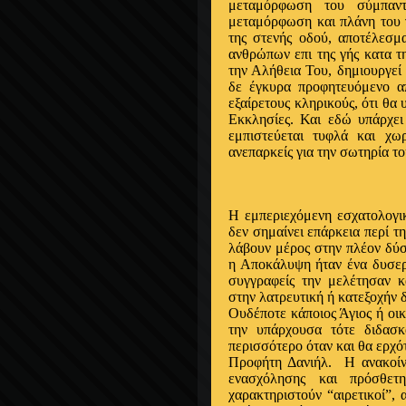
μεταμόρφωση του σύμπαντ
μεταμόρφωση και πλάνη του 
της στενής οδού, αποτέλεσμ
ανθρώπων επι της γής κατα τ
την Αλήθεια Του, δημιουργεί
δε έγκυρα προφητευόμενο α
εξαίρετους κληρικούς, ότι θα
Εκκλησίες. Και εδώ υπάρχει
εμπιστεύεται τυφλά και χω
ανεπαρκείς για την σωτηρία το
Η εμπεριεχόμενη εσχατολογι
δεν σημαίνει επάρκεια περί τ
λάβουν μέρος στην πλέον δύσ
η Αποκάλυψη ήταν ένα δυσερμ
συγγραφείς την μελέτησαν 
στην λατρευτική ή κατεξοχήν 
Ουδέποτε κάποιος Άγιος ή οι
την υπάρχουσα τότε διδασκ
περισσότερο όταν και θα ερχό
Προφήτη Δανιήλ.
Η ανακοίν
ενασχόλησης και πρόσθετ
χαρακτηριστούν “αιρετικοί”,