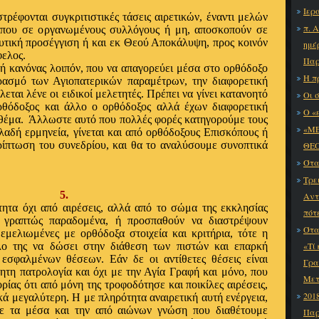
Ιερ
στρέφονται συγκριτιστικές τάσεις αιρετικών, έναντι μελών
π. 
 που σε οργανωμένους συλλόγους ή μη, αποσκοπούν σε
τική προσέγγιση ή και εκ Θεού Αποκάλυψη, προς κοινόν
ημέ
φελος.
Παρ
ή κανόνας λοιπόν, που να απαγορεύει μέσα στο ορθόδοξο
Η π
ρασμό των Αγιοπατερικών παραμέτρων, την διαφορετική
ται λένε οι ειδικοί μελετητές. Πρέπει να γίνει κατανοητό
Οι σ
θόδοξος και άλλο ο ορθόδοξος αλλά έχων διαφορετική
Ο «
θέμα.
Άλλωστε αυτό που πολλές φορές κατηγορούμε τους
«ΜΕ
λαδή ερμηνεία, γίνεται και από ορθόδοξους Επισκόπους ή
ρίπτωση του συνεδρίου, και θα το αναλύσουμε συνοπτικά
ΘΕΟ
Ότα
Τρε
5.
Αντ
ητα όχι από αιρέσεις, αλλά από το σώμα της εκκλησίας
πότ
α γραπτώς παραδομένα, ή προσπαθούν να διαστρέψουν
Ότα
θεμελιωμένες με ορθόδοξα στοιχεία και κριτήρια, τότε η
λο της να δώσει στην διάθεση των πιστών και επαρκή
«Τί
 εσφαλμένων θέσεων. Εάν δε οι αντίθετες θέσεις είναι
Γρα
ητη πατρολογία και όχι με την Αγία Γραφή και μόνο, που
Μετ
ρίας ότι από μόνη της τροφοδότησε και ποικίλες αιρέσεις,
201
ικά μεγαλύτερη. Η με πληρότητα αναιρετική αυτή ενέργεια,
με τα μέσα και την από αιώνων γνώση που διαθέτουμε
Παρ