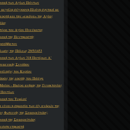
ιακή των Αγίων Πάντων
 μεγάλη σύγχρονη Πλάνη σχετικά με
 εορτή και την «εικόνα» της Αγίας
άδος
τέρα του Αγίου Πνεύματος
ιακή της Πεντηκοστής
οσάββατον
λωσις της Πόλεως 29/5/1453
ιακή των Αγίων 318 Πατέρων Α’
ουμενικής Συνόδου
νάληψις του Κυρίου
δοσις της εορτής του Πάσχα
 Μαϊου - Ημέρα μνήμης της Γενοκτονίας
 Ποντίων
ιακή του Τυφλού
α είναι η σημασία των έξι ανδρών της
ας Φωτεινής της Σαμαρείτιδος;
ιακή της Σαμαρείτιδος
εσοπεντηκοστή