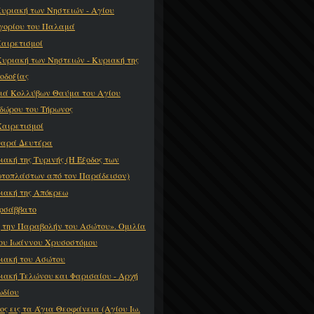
Κυριακή των Νηστειών - Αγίου
γορίου του Παλαμά
Χαιρετισμοί
Κυριακή των Νηστειών - Κυριακή της
οδοξίας
διά Κολλύβων Θαύμα του Αγίου
δώρου του Τήρωνος
Χαιρετισμοί
αρά Δευτέρα
ιακή της Τυρινής (Η Έξοδος των
τοπλάστων από τον Παράδεισον)
ιακή της Απόκρεω
οσάββατο
ς την Παραβολήν του Ασώτου». Ομιλία
ου Ιωάννου Χρυσοστόμου
ιακή του Ασώτου
ιακή Τελώνου και Φαρισαίου - Αρχή
ωδίου
ος εις τα Άγια Θεοφάνεια (Αγίου Ιω.