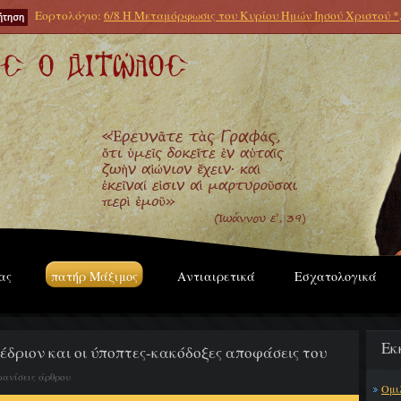
Εορτολόγιο:
6/8 Η Μεταμόρφωσις του Κυρίου Ημών Ιησού Χριστού *
ας
πατήρ Μάξιμος
Αντιαιρετικά
Εσχατολογικά
Εκ
δριον και οι ύποπτες-κακόδοξες αποφάσεις του
φανίσεις άρθρου
Ομι