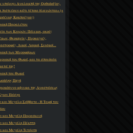
ν υπάρχει Αναλαμπή της Ορθοδοξίας.
ι πιστεύουν κάτι τέτοιο πλανώνται» (+
Αρσένιος Κομπούγιας)
ιακή Παραλύτου
εία των Καιρών: Πόλεμοι, ακοές
έμων, Θεομηνίες, Πυρκαγιές,
αστροφές, Λιμοί, Λοιμοί, Σεισμοί...
ιακή των Μυροφόρων
υριακή του Θωμά, και τα σπουδαία
ματά της!
ιακή του Θωμά
ωοδόχος Πηγή
χαρμόσυνο μήνυμα της Αναστάσεως
Άγιον Πάσχα
ο και Μεγάλο Σάββατο - Η Ταφή του
ίου
α και Μεγάλη Παρασκευή
α και Μεγάλη Πέμπτη
α και Μεγάλη Τετάρτη