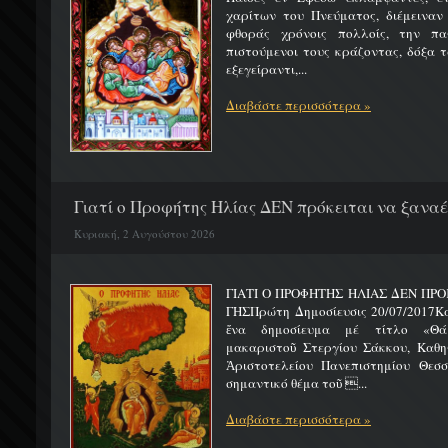
χαρίτων του Πνεύματος, διέμειναν
φθοράς χρόνοις πολλοίς, την πα
πιστούμενοι τους κράζοντας, δόξα 
εξεγείραντι,...
Διαβάστε περισσότερα »
Γιατί ο Προφήτης Ηλίας ΔΕΝ πρόκειται να ξαναέλ
Κυριακή, 2 Αυγούστου 2026
ΓΙΑΤΙ Ο ΠΡΟΦΗΤΗΣ ΗΛΙΑΣ ΔΕΝ ΠΡΟ
ΓΗΣΠρώτη Δημοσίευσις 20/07/2017Κ
ἕνα δημοσίευμα μέ τίτλο «Θά
μακαριστοῦ Στεργίου Σάκκου, Καθηγ
Ἀριστοτελείου Πανεπιστημίου Θεσσ
σημαντικό θέμα τοῦ ...
Διαβάστε περισσότερα »