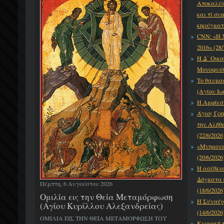
Αποκαλύψε
και τί συ
κηρύγματό
CNN: «Η 
2016» (28/
Η Δ΄ Οικο
Μονοφυσίτ
Το θαυμα
(Αγίου Ιω
Η Αμφίεση
Άγιος Γρη
την Αλήθε
(22/6/2026
«Μνημονεύ
(20/6/2026
Η ασέβει
Δόγματα κ
Πέμπτη, 6 Αυγούστου 2026
(18/6/2026
Ομιλία εις την Θεία Μεταμόρφωση
Η Σύναξι
(Αγίου Κυρίλλου Αλεξανδρείας)
(14/6/2026
ΟΜΙΛΙΑ ΕΙΣ ΤΗΝ ΘΕΙΑ ΜΕΤΑΜΟΡΦΩΣΗ ΤΟΥ
Κυριακή τ