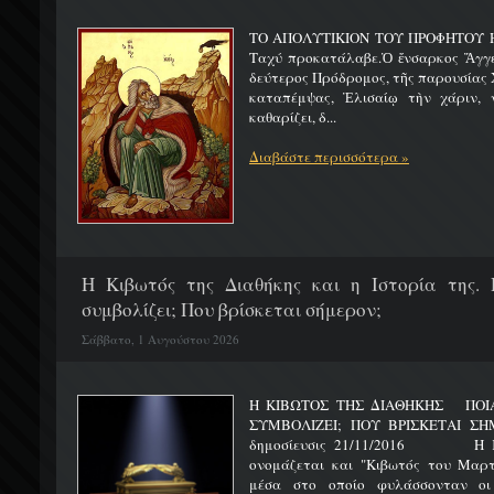
ΤΟ ΑΠΟΛΥΤΙΚΙΟΝ ΤΟΥ ΠΡΟΦΗΤΟΥ Η
Ταχύ προκατάλαβε.Ὁ ἔνσαρκος Ἄγγε
δεύτερος Πρόδρομος, τῆς παρουσίας Χ
καταπέμψας, Ἐλισαίῳ τὴν χάριν, ν
καθαρίζει, δ...
Διαβάστε περισσότερα »
H Κιβωτός της Διαθήκης και η Ιστορία της. 
συμβολίζει; Που βρίσκεται σήμερον;
Σάββατο, 1 Αυγούστου 2026
Η ΚΙΒΩΤΟΣ ΤΗΣ ΔΙΑΘΗΚΗΣ ΠΟΙΑ 
ΣΥΜΒΟΛΙΖΕΙ; ΠΟΥ ΒΡΙΣΚΕΤ
δημοσίευσις 21/11/2016 Η Κιβ
ονομάζεται και "Κιβωτός του Μαρτυ
μέσα στο οποίο φυλάσσονταν οι