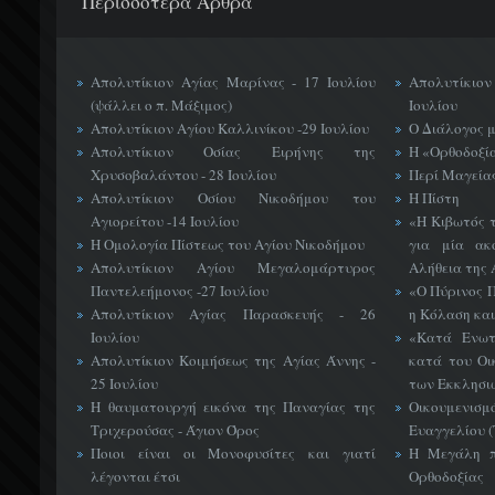
Περισσότερα Άρθρα
Απολυτίκιον Αγίας Μαρίνας - 17 Ιουλίου
Απολυτίκιο
(ψάλλει ο π. Μάξιμος)
Ιουλίου
Απολυτίκιον Αγίου Καλλινίκου -29 Ιουλίου
Ο Διάλογος 
Απολυτίκιον Οσίας Ειρήνης της
Η «Ορθοδοξί
Χρυσοβαλάντου - 28 Ιουλίου
Περί Μαγείας
Απολυτίκιον Οσίου Νικοδήμου του
Η Πίστη
Αγιορείτου -14 Ιουλίου
«H Κιβωτός 
Η Ομολογία Πίστεως του Αγίου Νικοδήμου
για μία ακ
Απολυτίκιον Αγίου Μεγαλομάρτυρος
Αλήθεια της 
Παντελεήμονος -27 Ιουλίου
«Ο Πύρινος Π
Απολυτίκιον Αγίας Παρασκευής - 26
η Κόλαση και
Ιουλίου
«Κατά Ενωτ
Απολυτίκιον Κοιμήσεως της Αγίας Άννης -
κατά του Οι
25 Ιουλίου
των Εκκλησι
Η θαυματουργή εικόνα της Παναγίας της
Οικουμεν
Τριχερούσας - Άγιον Όρος
Ευαγγελίου 
Ποιοι είναι οι Μονοφυσίτες και γιατί
Η Μεγάλη π
λέγονται έτσι
Ορθοδοξίας