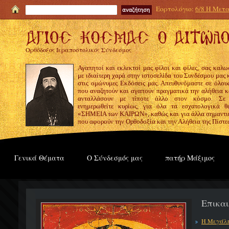
Εορτολόγιο:
6/8 Η Μετα
Ορθόδοξος Ιεραποστολικός Σύνδεσμος
Αγαπητοί και εκλεκτοί μας φίλοι και φίλες, σας καλω
με ιδιαίτερη χαρά στην ιστοσελίδα του Συνδέσμου μας
στις ομώνυμες Εκδόσεις μας. Απευθυνόμαστε σε όλους
που αναζητούν και αγαπούν πραγματικά την αλήθεια κα
ανταλλάσουν με τίποτε άλλο στον κόσμο. Σε
ενημερωθείτε κυρίως, για όλα τα εσχατολογικά θ
«ΣΗΜΕΙΑ των ΚΑΙΡΩΝ», καθώς και για άλλα σημαντι
που αφορούν την Ορθοδοξία και την Αλήθεια της Πίστε
Γενικά Θέματα
Ο Σύνδεσμός μας
πατήρ Μάξιμος
Επικα
Η Μεγάλη