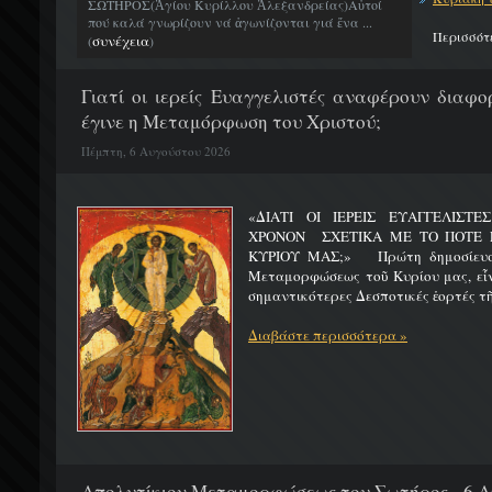
ΣΩΤΗΡΟΣ(Ἁγίου Κυρίλλου Ἀλεξανδρείας)Αὐτοί
πού καλά γνωρίζουν νά ἀγωνίζονται γιά ἕνα ...
Περισσότ
συνέχεια
(
)
Γιατί οι ιερείς Ευαγγελιστές αναφέρουν διαφο
έγινε η Μεταμόρφωση του Χριστού;
Πέμπτη, 6 Αυγούστου 2026
«ΔΙΑΤΙ ΟΙ ΙΕΡΕΙΣ ΕΥΑΓΓΕΛΙΣΤ
ΧΡΟΝΟΝ ΣΧΕΤΙΚΑ ΜΕ ΤΟ ΠΟΤΕ 
ΚΥΡΙΟΥ ΜΑΣ;» Πρώτη δημοσίευσ
Μεταμορφώσεως τοῦ Κυρίου μας, εἶν
σημαντικότερες Δεσποτικές ἑορτές τῆ
Διαβάστε περισσότερα »
Απολυτίκιον Μεταμορφώσεως του Σωτήρος - 6 