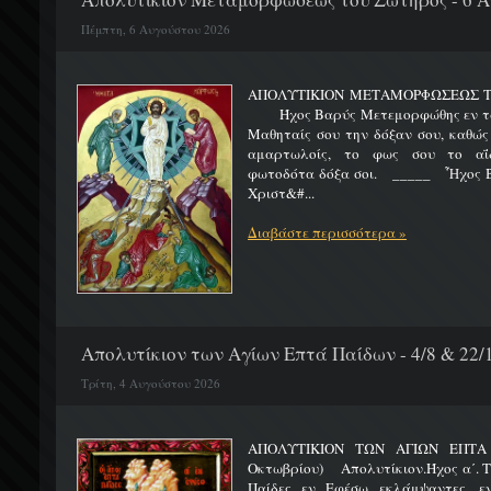
Πέμπτη, 6 Αυγούστου 2026
ΑΠΟΛΥΤΙΚΙΟΝ ΜΕΤΑΜΟΡΦΩΣΕΩΣ 
Ήχος Βαρύς Μετεμορφώθης εν τω όρ
Μαθηταίς σου την δόξαν σου, καθώς
αμαρτωλοίς, το φως σου το αΐδι
φωτοδότα δόξα σοι. _____ Ἦχος Β
Χριστ&#...
Διαβάστε περισσότερα »
Απολυτίκιον των Αγίων Επτά Παίδων - 4/8 & 22/
Τρίτη, 4 Αυγούστου 2026
ΑΠΟΛΥΤΙΚΙΟΝ ΤΩΝ ΑΓΙΩΝ ΕΠΤΑ 
Οκτωβρίου) Απολυτίκιον.Ήχος α΄. Τη
Παίδες εν Εφέσω εκλάμψαντες, ε