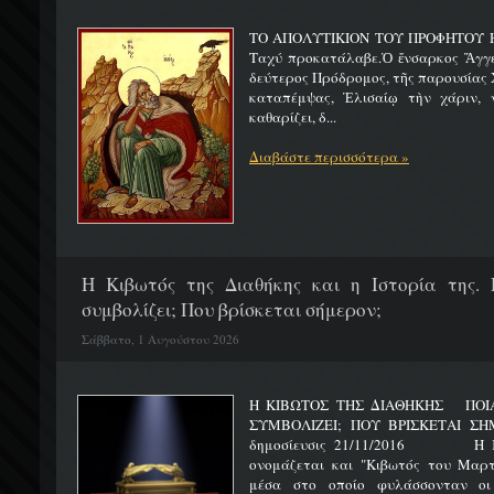
ΤΟ ΑΠΟΛΥΤΙΚΙΟΝ ΤΟΥ ΠΡΟΦΗΤΟΥ Η
Ταχύ προκατάλαβε.Ὁ ἔνσαρκος Ἄγγε
δεύτερος Πρόδρομος, τῆς παρουσίας Χ
καταπέμψας, Ἐλισαίῳ τὴν χάριν, ν
καθαρίζει, δ...
Διαβάστε περισσότερα »
H Κιβωτός της Διαθήκης και η Ιστορία της. 
συμβολίζει; Που βρίσκεται σήμερον;
Σάββατο, 1 Αυγούστου 2026
Η ΚΙΒΩΤΟΣ ΤΗΣ ΔΙΑΘΗΚΗΣ ΠΟΙΑ 
ΣΥΜΒΟΛΙΖΕΙ; ΠΟΥ ΒΡΙΣΚΕΤ
δημοσίευσις 21/11/2016 Η Κιβ
ονομάζεται και "Κιβωτός του Μαρτυ
μέσα στο οποίο φυλάσσονταν οι