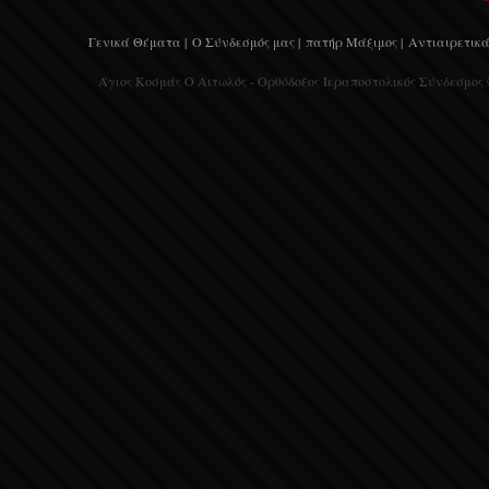
Γενικά Θέματα |
Ο Σύνδεσμός μας |
πατήρ Μάξιμος |
Αντιαιρετικά
Άγιος Κοσμάς Ο Αιτωλός - Ορθόδοξος Ιεραποστολικός Σύνδεσμος