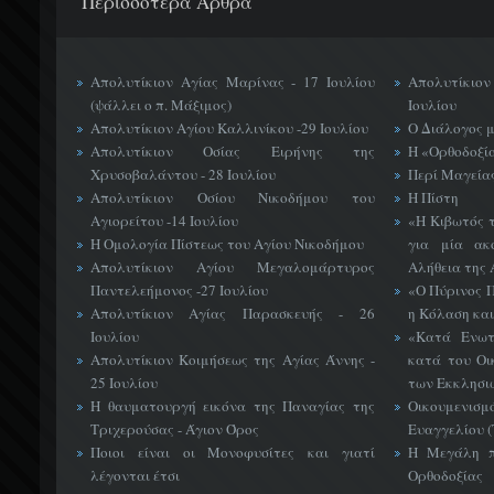
Περισσότερα Άρθρα
Απολυτίκιον Αγίας Μαρίνας - 17 Ιουλίου
Απολυτίκιο
(ψάλλει ο π. Μάξιμος)
Ιουλίου
Απολυτίκιον Αγίου Καλλινίκου -29 Ιουλίου
Ο Διάλογος 
Απολυτίκιον Οσίας Ειρήνης της
Η «Ορθοδοξί
Χρυσοβαλάντου - 28 Ιουλίου
Περί Μαγείας
Απολυτίκιον Οσίου Νικοδήμου του
Η Πίστη
Αγιορείτου -14 Ιουλίου
«H Κιβωτός 
Η Ομολογία Πίστεως του Αγίου Νικοδήμου
για μία ακ
Απολυτίκιον Αγίου Μεγαλομάρτυρος
Αλήθεια της 
Παντελεήμονος -27 Ιουλίου
«Ο Πύρινος Π
Απολυτίκιον Αγίας Παρασκευής - 26
η Κόλαση και
Ιουλίου
«Κατά Ενωτ
Απολυτίκιον Κοιμήσεως της Αγίας Άννης -
κατά του Οι
25 Ιουλίου
των Εκκλησι
Η θαυματουργή εικόνα της Παναγίας της
Οικουμεν
Τριχερούσας - Άγιον Όρος
Ευαγγελίου 
Ποιοι είναι οι Μονοφυσίτες και γιατί
Η Μεγάλη π
λέγονται έτσι
Ορθοδοξίας