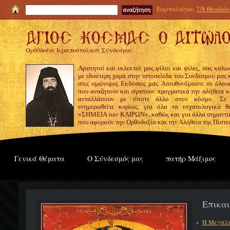
Εορτολόγιο:
7/8 Θεοδόσι
Ορθόδοξος Ιεραποστολικός Σύνδεσμος
Αγαπητοί και εκλεκτοί μας φίλοι και φίλες, σας καλω
με ιδιαίτερη χαρά στην ιστοσελίδα του Συνδέσμου μας
στις ομώνυμες Εκδόσεις μας. Απευθυνόμαστε σε όλους
που αναζητούν και αγαπούν πραγματικά την αλήθεια κα
ανταλλάσουν με τίποτε άλλο στον κόσμο. Σε
ενημερωθείτε κυρίως, για όλα τα εσχατολογικά θ
«ΣΗΜΕΙΑ των ΚΑΙΡΩΝ», καθώς και για άλλα σημαντι
που αφορούν την Ορθοδοξία και την Αλήθεια της Πίστε
Γενικά Θέματα
Ο Σύνδεσμός μας
πατήρ Μάξιμος
Επικα
Η Μεγάλη