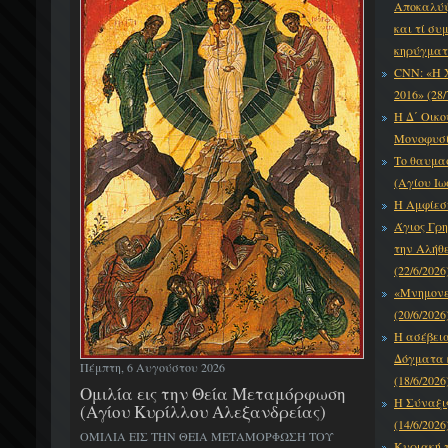
Αποκαλύψε
και τί συ
κηρύγματό
CNN: «Η 
2016» (28/
Η Δ΄ Οικο
Μονοφυσίτ
Το θαυμα
(Αγίου Ιω
Η Αμφίεση
Άγιος Γρη
την Αλήθε
(22/6/2026
«Μνημονεύ
(20/6/2026
Η ασέβει
Δόγματα κ
Πέμπτη, 6 Αυγούστου 2026
(18/6/2026
Ομιλία εις την Θεία Μεταμόρφωση
Η Σύναξι
(Αγίου Κυρίλλου Αλεξανδρείας)
(14/6/2026
ΟΜΙΛΙΑ ΕΙΣ ΤΗΝ ΘΕΙΑ ΜΕΤΑΜΟΡΦΩΣΗ ΤΟΥ
Κυριακή τ