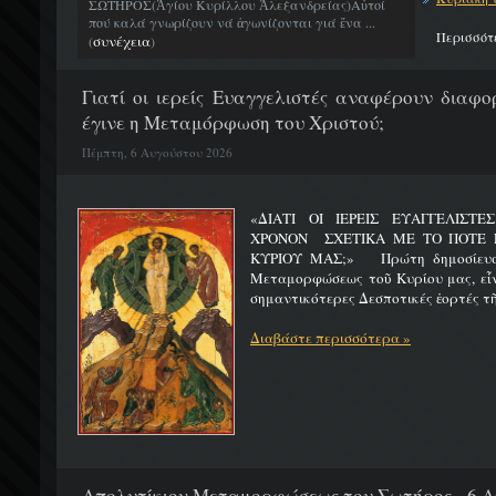
ΣΩΤΗΡΟΣ(Ἁγίου Κυρίλλου Ἀλεξανδρείας)Αὐτοί
πού καλά γνωρίζουν νά ἀγωνίζονται γιά ἕνα ...
Περισσότ
συνέχεια
(
)
Γιατί οι ιερείς Ευαγγελιστές αναφέρουν διαφο
έγινε η Μεταμόρφωση του Χριστού;
Πέμπτη, 6 Αυγούστου 2026
«ΔΙΑΤΙ ΟΙ ΙΕΡΕΙΣ ΕΥΑΓΓΕΛΙΣΤ
ΧΡΟΝΟΝ ΣΧΕΤΙΚΑ ΜΕ ΤΟ ΠΟΤΕ 
ΚΥΡΙΟΥ ΜΑΣ;» Πρώτη δημοσίευσ
Μεταμορφώσεως τοῦ Κυρίου μας, εἶν
σημαντικότερες Δεσποτικές ἑορτές τῆ
Διαβάστε περισσότερα »
Απολυτίκιον Μεταμορφώσεως του Σωτήρος - 6 