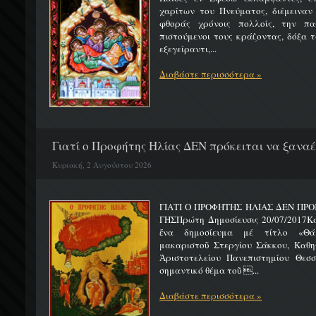
χαρίτων του Πνεύματος, διέμειναν
φθοράς χρόνοις πολλοίς, την πα
πιστούμενοι τους κράζοντας, δόξα 
εξεγείραντι,...
Διαβάστε περισσότερα »
Γιατί ο Προφήτης Ηλίας ΔΕΝ πρόκειται να ξαναέλ
Κυριακή, 2 Αυγούστου 2026
ΓΙΑΤΙ Ο ΠΡΟΦΗΤΗΣ ΗΛΙΑΣ ΔΕΝ ΠΡΟ
ΓΗΣΠρώτη Δημοσίευσις 20/07/2017Κ
ἕνα δημοσίευμα μέ τίτλο «Θά
μακαριστοῦ Στεργίου Σάκκου, Καθηγ
Ἀριστοτελείου Πανεπιστημίου Θεσσ
σημαντικό θέμα τοῦ ...
Διαβάστε περισσότερα »