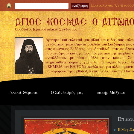
Εορτολόγιο:
7/8 Θεοδόσι
Ορθόδοξος Ιεραποστολικός Σύνδεσμος
Αγαπητοί και εκλεκτοί μας φίλοι και φίλες, σας καλω
με ιδιαίτερη χαρά στην ιστοσελίδα του Συνδέσμου μας
στις ομώνυμες Εκδόσεις μας. Απευθυνόμαστε σε όλους
που αναζητούν και αγαπούν πραγματικά την αλήθεια κα
ανταλλάσουν με τίποτε άλλο στον κόσμο. Σε
ενημερωθείτε κυρίως, για όλα τα εσχατολογικά θ
«ΣΗΜΕΙΑ των ΚΑΙΡΩΝ», καθώς και για άλλα σημαντι
που αφορούν την Ορθοδοξία και την Αλήθεια της Πίστε
Γενικά Θέματα
Ο Σύνδεσμός μας
πατήρ Μάξιμος
Επικα
Η Μεγάλη