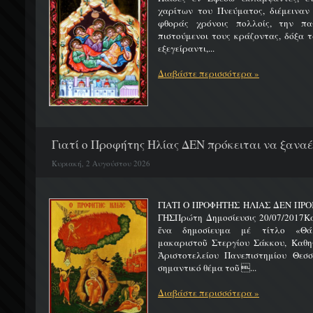
χαρίτων του Πνεύματος, διέμειναν
φθοράς χρόνοις πολλοίς, την πα
πιστούμενοι τους κράζοντας, δόξα 
εξεγείραντι,...
Διαβάστε περισσότερα »
Γιατί ο Προφήτης Ηλίας ΔΕΝ πρόκειται να ξαναέλ
Κυριακή, 2 Αυγούστου 2026
ΓΙΑΤΙ Ο ΠΡΟΦΗΤΗΣ ΗΛΙΑΣ ΔΕΝ ΠΡΟ
ΓΗΣΠρώτη Δημοσίευσις 20/07/2017Κ
ἕνα δημοσίευμα μέ τίτλο «Θά
μακαριστοῦ Στεργίου Σάκκου, Καθηγ
Ἀριστοτελείου Πανεπιστημίου Θεσσ
σημαντικό θέμα τοῦ ...
Διαβάστε περισσότερα »