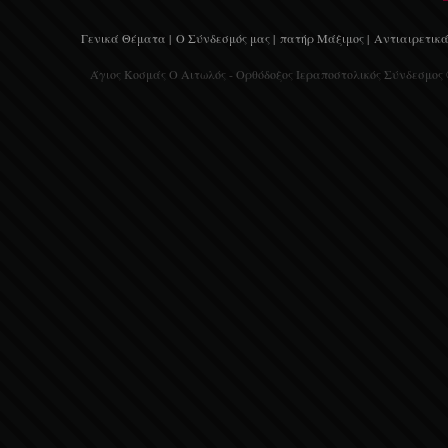
Γενικά Θέματα |
Ο Σύνδεσμός μας |
πατήρ Μάξιμος |
Αντιαιρετικά
Άγιος Κοσμάς Ο Αιτωλός - Ορθόδοξος Ιεραποστολικός Σύνδεσμος