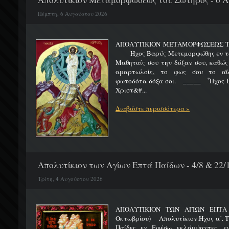
Πέμπτη, 6 Αυγούστου 2026
ΑΠΟΛΥΤΙΚΙΟΝ ΜΕΤΑΜΟΡΦΩΣΕΩΣ 
Ήχος Βαρύς Μετεμορφώθης εν τω όρ
Μαθηταίς σου την δόξαν σου, καθώς
αμαρτωλοίς, το φως σου το αΐδι
φωτοδότα δόξα σοι. _____ Ἦχος Β
Χριστ&#...
Διαβάστε περισσότερα »
Απολυτίκιον των Αγίων Επτά Παίδων - 4/8 & 22/
Τρίτη, 4 Αυγούστου 2026
ΑΠΟΛΥΤΙΚΙΟΝ ΤΩΝ ΑΓΙΩΝ ΕΠΤΑ 
Οκτωβρίου) Απολυτίκιον.Ήχος α΄. Τη
Παίδες εν Εφέσω εκλάμψαντες, ε