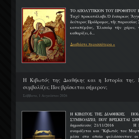
ΤΟ ΑΠΟΛΥΤΙΚΙΟΝ ΤΟΥ ΠΡΟΦΗΤΟΥ Η
Ταχύ προκατάλαβε.Ὁ ἔνσαρκος Ἄγγε
δεύτερος Πρόδρομος, τῆς παρουσίας Χ
καταπέμψας, Ἐλισαίῳ τὴν χάριν, ν
καθαρίζει, δ...
Διαβάστε περισσότερα »
H Κιβωτός της Διαθήκης και η Ιστορία της. 
συμβολίζει; Που βρίσκεται σήμερον;
Σάββατο, 1 Αυγούστου 2026
Η ΚΙΒΩΤΟΣ ΤΗΣ ΔΙΑΘΗΚΗΣ ΠΟΙΑ 
ΣΥΜΒΟΛΙΖΕΙ; ΠΟΥ ΒΡΙΣΚΕΤ
δημοσίευσις 21/11/2016 Η Κιβ
ονομάζεται και "Κιβωτός του Μαρτυ
μέσα στο οποίο φυλάσσονταν οι