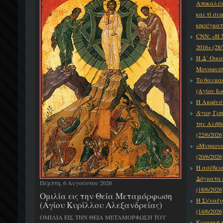
Αποκαλύψε
και τί συ
κηρύγματό
CNN: «Η 
2016» (28/
Η Δ΄ Οικο
Μονοφυσίτ
Το θαυμα
(Αγίου Ιω
Η Αμφίεση
Άγιος Γρη
την Αλήθε
(22/6/2026
«Μνημονεύ
(20/6/2026
Η ασέβει
Δόγματα κ
Πέμπτη, 6 Αυγούστου 2026
(18/6/2026
Ομιλία εις την Θεία Μεταμόρφωση
Η Σύναξι
(Αγίου Κυρίλλου Αλεξανδρείας)
(14/6/2026
ΟΜΙΛΙΑ ΕΙΣ ΤΗΝ ΘΕΙΑ ΜΕΤΑΜΟΡΦΩΣΗ ΤΟΥ
Κυριακή τ