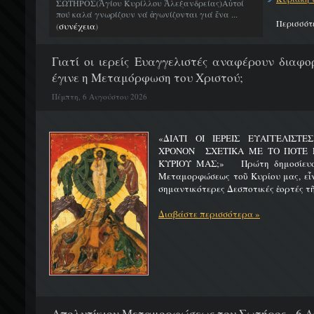
ΣΩΤΗΡΟΣ(Ἁγίου Κυρίλλου Ἀλεξανδρείας)Αὐτοί
πού καλά γνωρίζουν νά ἀγωνίζονται γιά ἕνα ...
Περισσότ
συνέχεια
(
)
Γιατί οι ιερείς Ευαγγελιστές αναφέρουν διαφο
έγινε η Μεταμόρφωση του Χριστού;
Πέμπτη, 6 Αυγούστου 2026
«ΔΙΑΤΙ ΟΙ ΙΕΡΕΙΣ ΕΥΑΓΓΕΛΙΣΤ
ΧΡΟΝΟΝ ΣΧΕΤΙΚΑ ΜΕ ΤΟ ΠΟΤΕ 
ΚΥΡΙΟΥ ΜΑΣ;» Πρώτη δημοσίευσ
Μεταμορφώσεως τοῦ Κυρίου μας, εἶν
σημαντικότερες Δεσποτικές ἑορτές τῆ
Διαβάστε περισσότερα »
Απολυτίκιον Μεταμορφώσεως του Σωτήρος - 6 