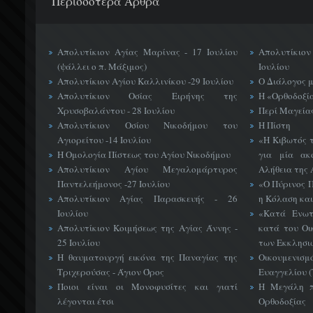
Περισσότερα Άρθρα
Απολυτίκιον Αγίας Μαρίνας - 17 Ιουλίου
Απολυτίκιο
(ψάλλει ο π. Μάξιμος)
Ιουλίου
Απολυτίκιον Αγίου Καλλινίκου -29 Ιουλίου
Ο Διάλογος 
Απολυτίκιον Οσίας Ειρήνης της
Η «Ορθοδοξί
Χρυσοβαλάντου - 28 Ιουλίου
Περί Μαγείας
Απολυτίκιον Οσίου Νικοδήμου του
Η Πίστη
Αγιορείτου -14 Ιουλίου
«H Κιβωτός 
Η Ομολογία Πίστεως του Αγίου Νικοδήμου
για μία ακ
Απολυτίκιον Αγίου Μεγαλομάρτυρος
Αλήθεια της 
Παντελεήμονος -27 Ιουλίου
«Ο Πύρινος Π
Απολυτίκιον Αγίας Παρασκευής - 26
η Κόλαση και
Ιουλίου
«Κατά Ενωτ
Απολυτίκιον Κοιμήσεως της Αγίας Άννης -
κατά του Οι
25 Ιουλίου
των Εκκλησι
Η θαυματουργή εικόνα της Παναγίας της
Οικουμεν
Τριχερούσας - Άγιον Όρος
Ευαγγελίου 
Ποιοι είναι οι Μονοφυσίτες και γιατί
Η Μεγάλη π
λέγονται έτσι
Ορθοδοξίας