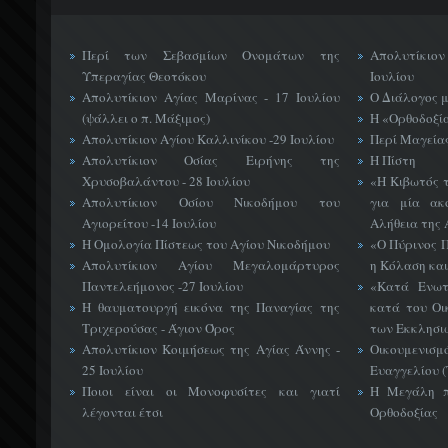
Περί των Σεβασμίων Ονομάτων της
Απολυτίκιο
Υπεραγίας Θεοτόκου
Ιουλίου
Απολυτίκιον Αγίας Μαρίνας - 17 Ιουλίου
Ο Διάλογος 
(ψάλλει ο π. Μάξιμος)
Η «Ορθοδοξί
Απολυτίκιον Αγίου Καλλινίκου -29 Ιουλίου
Περί Μαγείας
Απολυτίκιον Οσίας Ειρήνης της
Η Πίστη
Χρυσοβαλάντου - 28 Ιουλίου
«H Κιβωτός 
Απολυτίκιον Οσίου Νικοδήμου του
για μία ακ
Αγιορείτου -14 Ιουλίου
Αλήθεια της 
Η Ομολογία Πίστεως του Αγίου Νικοδήμου
«Ο Πύρινος Π
Απολυτίκιον Αγίου Μεγαλομάρτυρος
η Κόλαση και
Παντελεήμονος -27 Ιουλίου
«Κατά Ενωτ
Η θαυματουργή εικόνα της Παναγίας της
κατά του Οι
Τριχερούσας - Άγιον Όρος
των Εκκλησι
Απολυτίκιον Κοιμήσεως της Αγίας Άννης -
Οικουμεν
25 Ιουλίου
Ευαγγελίου 
Ποιοι είναι οι Μονοφυσίτες και γιατί
Η Μεγάλη π
λέγονται έτσι
Ορθοδοξίας