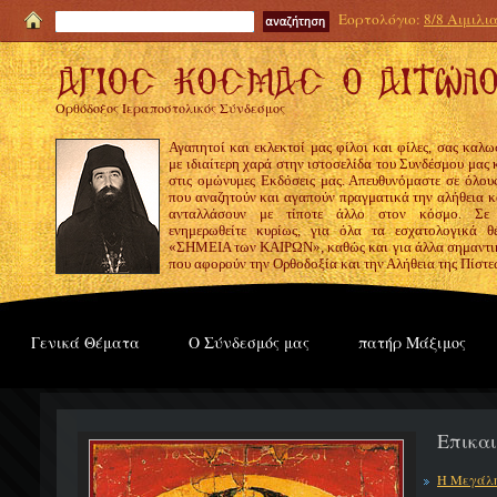
Εορτολόγιο:
8/8 Αιμιλι
Ορθόδοξος Ιεραποστολικός Σύνδεσμος
Αγαπητοί και εκλεκτοί μας φίλοι και φίλες, σας καλω
με ιδιαίτερη χαρά στην ιστοσελίδα του Συνδέσμου μας
στις ομώνυμες Εκδόσεις μας. Απευθυνόμαστε σε όλους
που αναζητούν και αγαπούν πραγματικά την αλήθεια κα
ανταλλάσουν με τίποτε άλλο στον κόσμο. Σε
ενημερωθείτε κυρίως, για όλα τα εσχατολογικά θ
«ΣΗΜΕΙΑ των ΚΑΙΡΩΝ», καθώς και για άλλα σημαντι
που αφορούν την Ορθοδοξία και την Αλήθεια της Πίστε
Γενικά Θέματα
Ο Σύνδεσμός μας
πατήρ Μάξιμος
Επικα
Η Μεγάλη