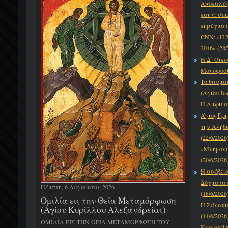
Αποκαλύψε
και τί συ
κηρύγματό
CNN: «Η 
2016» (28/
Η Δ΄ Οικο
Μονοφυσίτ
Το θαυμα
(Αγίου Ιω
Η Αμφίεση
Άγιος Γρη
την Αλήθε
(22/6/2026
«Μνημονεύ
(20/6/2026
Η ασέβει
Δόγματα κ
Πέμπτη, 6 Αυγούστου 2026
(18/6/2026
Ομιλία εις την Θεία Μεταμόρφωση
Η Σύναξι
(Αγίου Κυρίλλου Αλεξανδρείας)
(14/6/2026
ΟΜΙΛΙΑ ΕΙΣ ΤΗΝ ΘΕΙΑ ΜΕΤΑΜΟΡΦΩΣΗ ΤΟΥ
Κυριακή τ