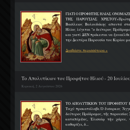
ΓΙΑΤΙ Ο ΠΡΟΦΗΤΗΣ ΗΛΙΑΣ ΟΝΟΜΑΖ
ΤΗΣ ΠΑΡΟΥΣΙΑΣ ΧΡΙΣΤΟΥ»Πρώτη 
Βασίλειος Βολουδάκης απαντά στ
Ηλίας λέγεται "ο δεύτερος Πρόδρομ
και γιατί ΔΕΝ πρόκειται να ξαναέλθε
την Δευτέρα Παρουσία του Κυρίου μας
Διαβάστε περισσότερα »
Το Απολυτίκιον του Προφήτου Ηλιού - 20 Ιουλίο
Κυριακή, 2 Αυγούστου 2026
ΤΟ ΑΠΟΛΥΤΙΚΙΟΝ ΤΟΥ ΠΡΟΦΗΤΟΥ Η
Ταχύ προκατάλαβε.Ὁ ἔνσαρκος Ἄγγε
δεύτερος Πρόδρομος, τῆς παρουσίας Χ
καταπέμψας, Ἐλισαίῳ τὴν χάριν, ν
καθαρίζει, δ...