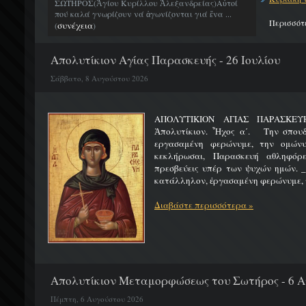
ΣΩΤΗΡΟΣ(Ἁγίου Κυρίλλου Ἀλεξανδρείας)Αὐτοί
πού καλά γνωρίζουν νά ἀγωνίζονται γιά ἕνα ...
Περισσότ
συνέχεια
(
)
Απολυτίκιον Αγίας Παρασκευής - 26 Ιουλίου
Σάββατο, 8 Αυγούστου 2026
ΑΠΟΛΥΤΙΚΙΟΝ ΑΓΙΑΣ ΠΑΡ
Ἀπολυτίκιον. Ἦχος α΄. Την σπουδ
εργασαμένη φερώνυμε, την ομώνυ
κεκλήρωσαι, Παρασκευή αθληφόρε
πρεσβεύεις υπέρ των ψυχών ημών. _
κατάλληλον, ἐργασαμένη φερώνυμε, τ
Διαβάστε περισσότερα »
Απολυτίκιον Μεταμορφώσεως του Σωτήρος - 6 
Πέμπτη, 6 Αυγούστου 2026