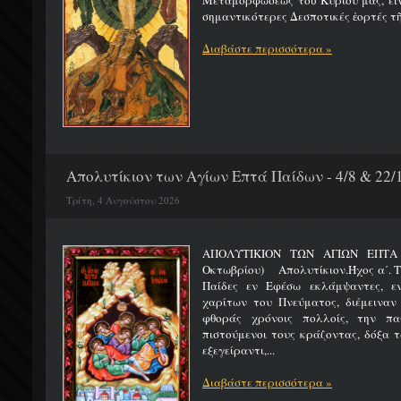
Μεταμορφώσεως τοῦ Κυρίου μας, εἶν
σημαντικότερες Δεσποτικές ἑορτές τῆ
Διαβάστε περισσότερα »
Απολυτίκιον των Αγίων Επτά Παίδων - 4/8 & 22/
Τρίτη, 4 Αυγούστου 2026
ΑΠΟΛΥΤΙΚΙΟΝ ΤΩΝ ΑΓΙΩΝ ΕΠΤΑ 
Οκτωβρίου) Απολυτίκιον.Ήχος α΄. Τη
Παίδες εν Εφέσω εκλάμψαντες, ε
χαρίτων του Πνεύματος, διέμειναν
φθοράς χρόνοις πολλοίς, την πα
πιστούμενοι τους κράζοντας, δόξα 
εξεγείραντι,...
Διαβάστε περισσότερα »