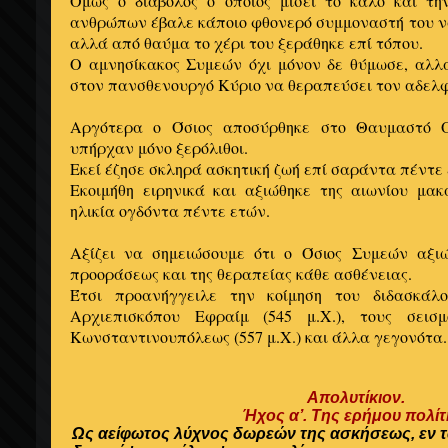
Όμως ο διάβολος ο οποίος μισεί το καλό και τ
ανθρώπων έβαλε κάποιο φθονερό συμμοναστή του να
αλλά από θαύμα το χέρι του ξεράθηκε επί τόπου.
Ο αμνησίκακος Συμεών όχι μόνον δε θύμωσε, αλλ
στον πανσθενουργό Κύριο να θεραπεύσει τον αδελφό
Αργότερα ο Όσιος αποσύρθηκε στο Θαυμαστό Ό
υπήρχαν μόνο ξερόλιθοι.
Εκεί έζησε σκληρά ασκητική ζωή επί σαράντα πέντε 
Εκοιμήθη ειρηνικά και αξιώθηκε της αιωνίου μακ
ηλικία ογδόντα πέντε ετών.
Αξίζει να σημειώσουμε ότι ο Όσιος Συμεών αξι
προοράσεως και της θεραπείας κάθε ασθένειας.
Έτσι προανήγγειλε την κοίμηση του διδασκάλ
Αρχιεπισκόπου Εφραίμ (545 μ.Χ.), τους σεισ
Κωνσταντινουπόλεως (557 μ.Χ.) και άλλα γεγονότα.
Απολυτίκιον.
Ήχος α’. Της ερήμου πολίτ
Ως αείφωτος λύχνος δωρεών της ασκήσεως, εν 