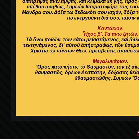
διαπρέψας ανέλαμψας, και κλίμακα εκ γης, προς
υπέθου αληθώς, Συμεών θαυματοφόρε τοις ευσ
Μάνδρα σου. Δόξα τω δεδωκότι σου ισχύν, δόξα 
τω ενεργούντι διά σου, πάσιν 
Κοντάκιον.
Ἦχος β’. Τὰ ἄνω ζητῶν.
Τὰ ἄνω ποθῶν, τῶν κάτω μεθιστάμενος, καὶ ἄλλ
τεκτηνάμενος, δι᾽ αὐτοῦ ἀπήστραψας, τῶν θαυμά
Χριστῷ τῷ πάντων Θεῷ, πρεσβεύεις ἀπαύστω
Μεγαλυνάριον.
Ὄρος κατοικήσας τὸ Θαυμαστόν, τὸν ἐξ αἰ
θαυμαστῶς, ὀρέων Δεσπότην, δόξασας θείο
ἐθαυμαστώθης, Συμεὼν Ὅσ