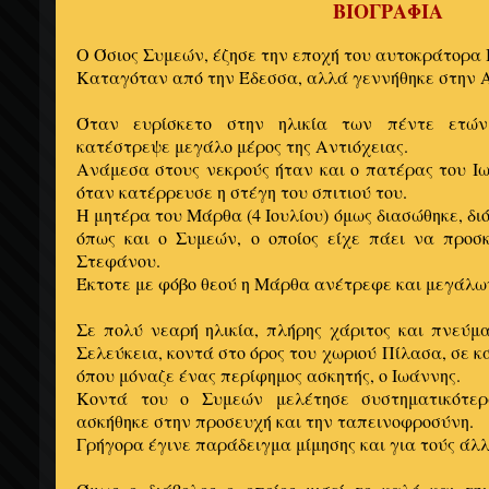
ΒΙΟΓΡΑΦΙΑ
Ο Όσιος Συμεών, έζησε την εποχή του αυτοκράτορα Ιο
Καταγόταν από την Έδεσσα, αλλά γεννήθηκε στην Α
Όταν ευρίσκετο στην ηλικία των πέντε ετών
κατέστρεψε μεγάλο μέρος της Αντιόχειας.
Ανάμεσα στους νεκρούς ήταν και ο πατέρας του Ιω
όταν κατέρρευσε η στέγη του σπιτιού του.
Η μητέρα του Μάρθα (
4 Ιουλίου
) όμως διασώθηκε, δι
όπως και ο Συμεών, ο οποίος είχε πάει να προσ
Στεφάνου.
Έκτοτε με φόβο θεού η Μάρθα ανέτρεφε και μεγάλωνε
Σε πολύ νεαρή ηλικία, πλήρης χάριτος και πνεύμ
Σελεύκεια, κοντά στο όρος του χωριού Πίλασα, σε 
όπου μόναζε ένας περίφημος ασκητής, ο Ιωάννης.
Κοντά του ο Συμεών μελέτησε συστηματικότερ
ασκήθηκε στην προσευχή και την ταπεινοφροσύνη.
Γρήγορα έγινε παράδειγμα μίμησης και για τούς άλ