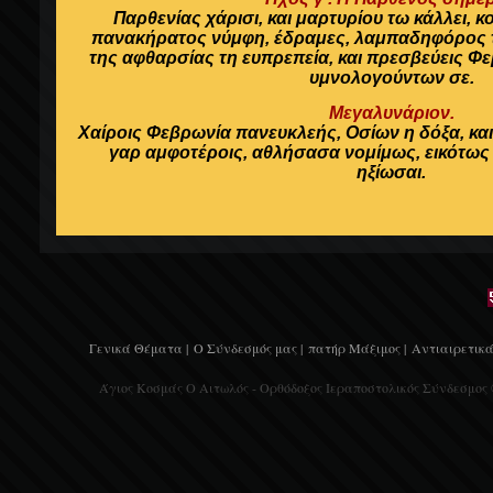
Παρθενίας χάρισι, και μαρτυρίου τω κάλλει, 
πανακήρατος νύμφη, έδραμες, λαμπαδηφόρος τ
της αφθαρσίας τη ευπρεπεία, και πρεσβεύεις Φε
υμνολογούντων σε.
Μεγαλυνάριον.
Χαίροις Φεβρωνία πανευκλεής, Οσίων η δόξα, κα
γαρ αμφοτέροις, αθλήσασα νομίμως, εικότως 
ηξίωσαι.
Γενικά Θέματα |
Ο Σύνδεσμός μας |
πατήρ Μάξιμος |
Αντιαιρετικά
Άγιος Κοσμάς Ο Αιτωλός - Ορθόδοξος Ιεραποστολικός Σύνδεσμος