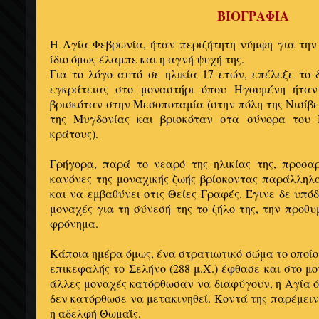
ΒΙΟΓΡΑΦΙΑ
Η Αγία Φεβρωνία, ήταν περιζήτητη νύμφη για την
ίδιο όμως έλαμπε και η αγνή ψυχή της.
Για το λόγο αυτό σε ηλικία 17 ετών, επέλεξε το 
εγκράτειας στο μοναστήρι όπου Ηγουμένη ήταν
βρισκόταν στην Μεσοποταμία (στην πόλη της Νισίβε
της Μυγδονίας και βρισκόταν στα σύνορα του 
κράτους).
Γρήγορα, παρά το νεαρό της ηλικίας της, προσα
κανόνες της μοναχικής ζωής βρίσκοντας παράλληλ
και να εμβαθύνει στις Θείες Γραφές. Έγινε δε υπό
μοναχές για τη σύνεσή της το ζήλο της, την προθυ
φρόνημα.
Κάποια ημέρα όμως, ένα στρατιωτικό σώμα το οποίο
επικεφαλής το Σελήνο (288 μ.Χ.) έφθασε και στο μ
άλλες μοναχές κατόρθωσαν να διαφύγουν, η Αγία 
δεν κατόρθωσε να μετακινηθεί. Κοντά της παρέμει
η αδελφή Θωμαΐς.