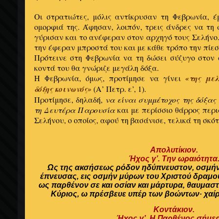
Οι στρατιώτες, μόλις αντίκρυσαν τη Φεβρωνία, έ
ομορφιά της. Άφησαν, λοιπόν, τρεις άνδρες να τη 
γύρισαν και το ανέφεραν στον αρχηγό τους Σελήνο.
την έφεραν μπροστά του και με κάθε τρόπο την πίε
Πρότεινε στη Φεβρωνία να τη δώσει σύζυγο στον 
κοντά του θα γνώριζε μεγάλη δόξα.
Η Φεβρωνία, όμως, προτίμησε να γίνει
«της με
δόξης κοινωνός»
(Α’ Πετρ. ε’, 1).
Προτίμησε, δηλαδή,
να είναι συμμέτοχος της δόξα
τη Δευτέρα Παρουσία
και με περίσσιο θάρρος περι
Σελήνου, ο οποίος, αφού τη βασάνισε, τελικά τη σκότ
Απολυτίκιον.
Ήχος γ’. Την ωραιότητα
Ως της ακσήσεως ρόδον ηδύπνευστον, οσμή
έπνευσας, εις οσμήν μύρων του Χριστού δραμ
ως παρθένον σε και οσίαν και μάρτυρα, θαυμα
Κύριος, ω πρέσβευε υπέρ των βοώντων· χαί
Κοντάκιον.
Ήχος γ’. Η Παρθένος σήμε