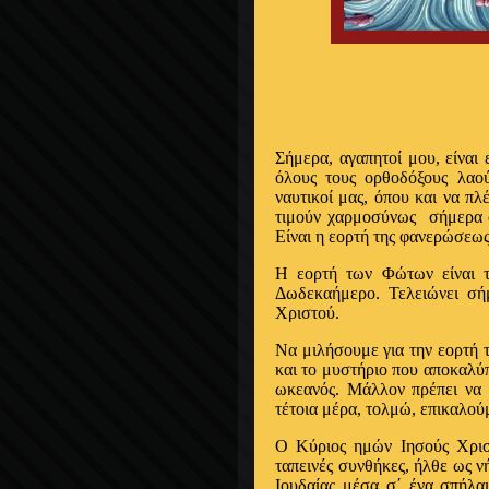
Σήμερα, αγαπητοί μου, είναι
όλους τους ορθοδόξους λαού
ναυτικοί μας, όπου και να πλ
τιμούν χαρμοσύνως σήμερα αγ
Είναι η εορτή της φανερώσεως
Η εορτή των Φώτων είναι το
Δωδεκαήμερο. Τελειώνει σή
Χριστού.
Να μιλήσουμε για την εορτή 
και το μυστήριο που αποκαλύ
ωκεανός. Μάλλον πρέπει να 
τέτοια μέρα, τολμώ, επικαλούμ
Ο Κύριος ημών Ιησούς Χρισ
ταπεινές συνθήκες, ήλθε ως 
Ιουδαίας μέσα σ΄ ένα σπήλαι