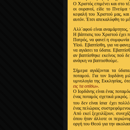
Ο Χριστός επιμένει και στο τέ
οι ουρανοί, είδε το Πνεύμα 
κεφαλή του Χριστού μας, και
αυτόν. Έτσι απεκαλύφθη το μέ
Αλλ΄αφού είναι αναμάρτητος, 
Η βάπτισις του Χριστού έχει 
Πατρός, να φανεί η συμφωνία 
Υϊού. Εβαπτίσθη, για να φανε
να αγιάσει τα ύδατα. Εβαπτίσθ
αν βαπτίσθηκε εκείνος πού δε
ανάγκη να βαπτισθούμε.
Σήμερα αγιάζονται τα ύδατα
ποταμού. Για τον Ιορδάνη μι
υμνολογία της Εκκλησίας, ότα
εις τα οπίσω».
Ο Ιορδάνης είναι ένας ποταμός
ένας ποταμός σχετικά μικρός.
.
του δεν είναι ίσια
έχει πολλέ
ένας πελώριος συστρεφόμενος 
Από εκεί ξεχειλίζουν, συνεχ
όπου ήταν άλλοτε οι περιώνυ
οργή του Θεού για την ακολασ