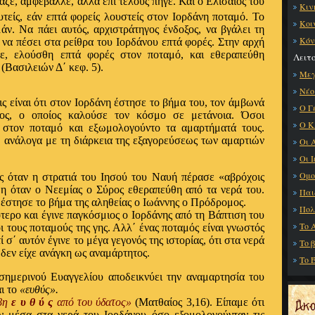
ταζε, αμφέβαλλε, αλλά επί τέλους πήγε. Και ο Ελισαίος του
Κιν
είς, εάν επτά φορείς λουστείς στον Ιορδάνη ποταμό. Το
Κοι
ν. Να πάει αυτός, αρχιστράτηγος ένδοξος, να βγάλει τη
Κόν
 να πέσει στα ρείθρα του Ιορδάνου επτά φορές. Στην αρχή
γε, ελούσθη επτά φορές στον ποταμό, και εθεραπεύθη
Λειτ
(Βασιλειών Δ΄ κεφ. 5).
Μεγ
Νέο
ς είναι ότι στον Ιορδάνη έστησε το βήμα του, τον άμβωνά
Ο Γ
ος, ο οποίος καλούσε τον κόσμο σε μετάνοια. Όσοι
Ο Κ
 στον ποταμό και εξωμολογούντο τα αμαρτήματά τους.
, ανάλογα με τη διάρκεια της εξαγορεύσεως των αμαρτιών
Οι 
Οι 
Ομο
ς όταν η στρατιά του Ιησού του Ναυή πέρασε «αβρόχοις
η όταν ο Νεεμίας ο Σύρος εθεραπεύθη από τα νερά του.
Παι
 έστησε το βήμα της αληθείας ο Ιωάννης ο Πρόδρομος.
Πολ
ερο και έγινε παγκόσμιος ο Ιορδάνης από τη Βάπτιση του
Το 
 τους ποταμούς της γης. Αλλ΄ ένας ποταμός είναι γνωστός
 σ΄ αυτόν έγινε το μέγα γεγονός της ιστορίας, ότι στα νερά
Το 
 δεν είχε ανάγκη ως αναμάρτητος.
Το Έ
σημερινού Ευαγγελίου αποδεικνύει την αναμαρτησία του
αι το
«ευθύς».
έβη
ε υ θ ύ ς
από του ύδατος»
(Ματθαίος 3,16). Είπαμε ότι
αν μέσα στα νερά του Ιορδάνου όσο εξομολογούνταν τις