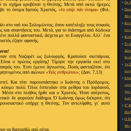
Οι 
τό το σχήμα κρυβόταν η Θεότης; Μετά από οκτώ ήμερες
Ποι
αβε το όνομα Ιησούς Χριστός,
«το υπέρ πάν όνομα»
(Φιλ.
Μιχ
Καν
λι στο ναό του Σολομώντος, όπου κατέπληξε τους σοφούς
και
ς και απαντήσεις του. Μετά, για το διάστημα από δώδεκα
λένε πολλά φανταστικά, άσχετα με το Ευαγγέλιο. Αλλ΄ ένα
Καθ
Χριστός έζησε αφανής.
Τι 
Δίκ
νεια
!
όταν στη Ναζαρέτ ως ξυλουργός. Κρατούσε σκεπάρνια,
Ιερ
 Είναι ο πρώτος εργάτης! Τίμησε την εργασία εκεί στο
1η 
ατρός του. Έτσι έμεινε άγνωστος. Ποιός φανταζόταν, ότι
αρχ
ροφητευμένος από αιώνων
«Υιός ανθρώπου»;
(Δαν. 7,13)
Επί
τεί. Και τότε παρουσιάστηκε ο Ιωάννης ο Πρόδρομος.
εορ
ε κόσμο πολύ. Όλοι έσπευδαν στα ρείθρα του Ιορδανού,
του
. Μέσα στο πλήθος ήρθε και ο Χριστός. Ήταν απέριττος,
ιτικό∙ δε φορούσε διάδημα. Ό Ιωάννης όμως διέκρινε, ότι
Ιωά
ρουσιαστικό υπήρχε η Θεότης. Τον αντελήφθη, γι΄ αυτό
Ζ’ 
Πατ
Ο Π
Μεγ
άγκη να βαπτισθώ από σένα.