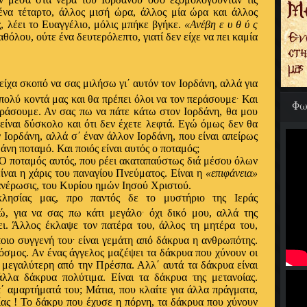
ένα τέταρτο, άλλος μισή ώρα, άλλος μία ώρα και άλλος
, λέει το Ευαγγέλιο, μόλις μπήκε βγήκε.
«Ανέβη ε υ θ ύ ς
αθόλου, ούτε ένα δευτερόλεπτο, γιατί δεν είχε να πει καμία
είχα σκοπό να σας μιλήσω γι΄ αυτόν τον Ιορδάνη, αλλά για
.
 πολύ κοντά μας και θα πρέπει όλοι να τον περάσουμε
Και
Φω
εράσουμε. Αν σας πω να πάτε κάτω στον Ιορδάνη, θα μου
ι είναι δύσκολο και ότι δεν έχετε λεφτά. Εγώ όμως δεν θα
ν Ιορδάνη, αλλά σ΄ έναν άλλον Ιορδάνη, που είναι απείρως
άνη ποταμό. Και ποιός είναι αυτός ο ποταμός;
 Ο ποταμός αυτός, που ρέει ακαταπαύστως διά μέσου όλων
ίναι η χάρις του παναγίου Πνεύματος. Είναι η
«επιφάνεια»
φανέρωσις, του Κυρίου ημών Ιησού Χριστού.
κλησίας μας, προ παντός δε το μυστήριο της Ιεράς
.
ώ, για να σας πω κάτι μεγάλο
όχι δικό μου, αλλά της
ι. Άλλος έκλαψε τον πατέρα του, άλλος τη μητέρα του,
.
ποιο συγγενή του
είναι γεμάτη από δάκρυα η ανθρωπότης.
όσμος. Αν ένας άγγελος μαζέψει τα δάκρυα που χύνουν οι
η μεγαλύτερη από την Πρέσπα. Αλλ΄ αυτά τα δάκρυα είναι
λλα δάκρυα πολύτιμα. Είναι τα δάκρυα της μετανοίας.
΄ αμαρτήματά του; Μάτια, που κλαίτε για άλλα πράγματα,
ας ! Το δάκρυ που έχυσε η πόρνη, τα δάκρυα που χύνουν