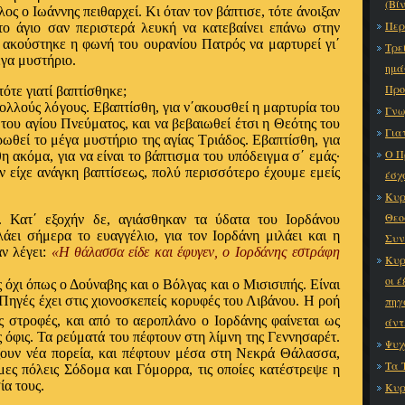
(Βί
λος ο Ιωάννης πειθαρχεί. Κι όταν τον βάπτισε, τότε άνοιξαν
Περ
το άγιο σαν περιστερά λευκή να κατεβαίνει επάνω στην
 ακούστηκε η φωνή του ουρανίου Πατρός να μαρτυρεί γι΄
Τρεί
γα μυστήριο.
ημά
Προ
τότε γιατί βαπτίσθηκε;
πολλούς λόγους. Εβαπτίσθη, για ν΄ακουσθεί η μαρτυρία του
Γνω
του αγίου Πνεύματος, και να βεβαιωθεί έτσι η Θεότης του
Για
ρωθεί το μέγα μυστήριο της αγίας Τριάδος. Εβαπτίσθη, για
Ο Π
η ακόμα, για να είναι το βάπτισμα του υπόδειγμα σ΄ εμάς∙
ν είχε ανάγκη βαπτίσεως, πολύ περισσότερο έχουμε εμείς
έσχ
Kυρ
Θεo
. Κατ΄ εξοχήν δε, αγιάσθηκαν τα ύδατα του Ιορδάνου
λάει σήμερα το ευαγγέλιο, για τον Ιορδάνη μιλάει και η
Συν
ν λέγει:
«Η θάλασσα είδε και έφυγεν, ο Ιορδάνης εστράφη
Κυρ
οι έ
 όχι όπως ο Δούναβης και ο Βόλγας και ο Μισισιπής. Είναι
 Πηγές έχει στις χιονοσκεπείς κορυφές του Λιβάνου. Η ροή
πηγά
ς στροφές, και από το αεροπλάνο ο Ιορδάνης φαίνεται ως
άντ
όφις. Τα ρεύματά του πέφτουν στη λίμνη της Γεννησαρέτ.
Ψυχ
ίζουν νέα πορεία, και πέφτουν μέσα στη Νεκρά Θάλασσα,
Τα 
μες πόλεις Σόδομα και Γόμορρα, τις οποίες κατέστρεψε η
ία τους.
Κυρ