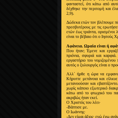
φανταστεί, ότι κάτω από αυ
δέχθηκε την περιτομή και έλ
2,9).
Δώδεκα ετών τον βλέπουμε πά
πρεσβυτέρους με τις ερωτήσει
ετών έως τριάντα, ορισμένοι 
είναι το βέβαιο ότι ο Ιησούς 
Αφάνεια. Ωραία είναι ή αφά
Που ήταν; Έμενε και εργαζ
πριόνια, σφυριά και καρφιά.
εργαστήριο του νομιζομένου π
αυτός ο ξυλουργός είναι ο π
Αλλ΄ ήρθε η ώρα να εμφανισ
Κήρυττε μετάνοια και είλκυ
μετανοούσαν και εβαπτίζοντο
χωρίς κάποιο εξωτερικό διακρ
κάτω από το φτωχικό του πα
ακριβώς ήταν εκεί.
Ο Χριστός του λέει∙
-Βάπτισε με.
Ο Ιωάννης∙
-Δεν είμαι άξιος∙ εγώ έχω αν