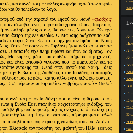
απο
οταμός και συνδέεται με πολλές αναμνήσεις από τον αρχαίο
του
έρω και θα τελειώσω το λόγο.
οταμού από την στρατιά του Ιησού του Ναυή
«αβρόχοις
Εν
 ήταν σκλαβωμένος τετρακόσια χρόνια στους Τούρκους,
ός ήταν σκλαβωμένος στους Φαραώ της Αιγύπτου. Ύστερα
ιλε το άστρο της ελευθερίας. Ο Μωϋσής οδήγησε το λαό.
Άγι
ασαν το όρος Σινά. Έπειτα με αρχηγό τον Ιησού του Ναυή
Προ
λίας. Όταν έφτασαν στον Ιορδάνη ήταν καλοκαίρι και τα
Άγι
ώσει. Ο ποταμός είχε πλημμυρίσει και ήταν αδιάβατος. Τον
ώς; Με βάρκες, μέσα που διαθέτει σήμερα το μηχανικό;
Άγι
ος και είναι ιστορικό γεγονός, που το μαρτυρούν και τα
Άγι
 Κατόπιν εντολής του Θεού στον Ιησού του Ναυή, μόλις
Από
ν με την Κιβωτό της Διαθήκης στον Ιορδάνη, ο ποταμός
 κύλησε προς τα κάτω και το άλλο έγινε πελώριο φράγμα,
Απο
ς. Έτσι πέρασαν οι Ισραηλίτες «αβρόχοις ποσίν» (Ιησού
Βίο
Εθν
υ συνδέεται με τον Ιορδάνη ποταμό, είναι η θεραπεία του
Είπε
ίναι η Συρία. Εκεί ήταν ένας αρχιστράτηγος ένδοξος, που
Εκκ
ροσεβλήθη, από κορυφής μέχρις ονύχων, από μία άσχημη
Επι
 ήταν αθεράπευτη. Πήγε σε γιατρούς, πήρε φάρμακα, αλλά
.
ια Ισραηλίτισσα υπηρέτρια της γυναίκας του είπε
Αφέντη,
Η Ε
.
ις τον Ελισσαίο τον προφήτη, τον μαθητή του Ηλία
εκείνος
Θαύ