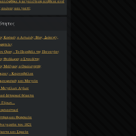
καλύφθηκε η μεγαλύτερη αλήθεια ανά
ς αιώνας και γιατί;
ότητες
ος Κοσμάς ο Αιτωλός: Βίος, Διδαχές,
φητείες
ον Όρος - Το Περιβόλι της Παναγίας
ος Θεόδωρος ο Στουδίτης
ος Μάξιμος ο Ομολογητής
κριες - Καρναβάλια
κρυφισμός και Μαγεία
ι Μεγάλων Αγίων
ικά-Ιστορικά θέματα
 Γέρων...
λησιαστικά
στήμη και Θρησκεία
θνεγερσία του 1821
ματα και Σημεία