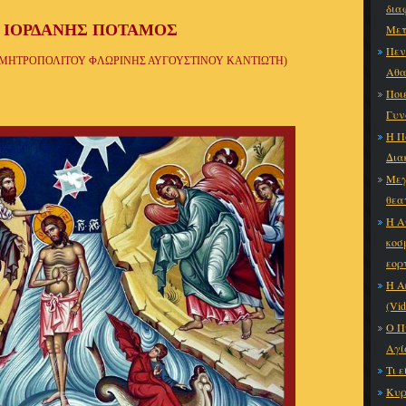
δια
 ΙΟΡΔΑΝΗΣ ΠΟΤΑΜΟΣ
Μετ
Πεν
 ΜΗΤΡΟΠΟΛΙΤΟΥ ΦΛΩΡΙΝΗΣ ΑΥΓΟΥΣΤΙΝΟΥ ΚΑΝΤΙΩΤΗ)
Αθα
Ποι
Γυν
Η Π
Δια
Μεγ
θεα
Η Α
κοσ
εορ
Η Α
(Vid
Ο Π
Αγί
Τι ε
Κυρ