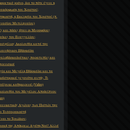
φορετικό χρόνο, δια το πότε έγινε η
αμόρφωση του Χριστού;
τηκοστή, η Εκκλησία του Χριστού (π.
νασίου Μυτιληναίου)
ές και πόσες ήταν οι Μυροφόρες
αίκες του Ευαγγελίου;
ασχάλιος Ακολουθία κατά την
καινήσιμον Εβδομάδα
αλοβδομαδιάτικες παρατυπίες και
τρινισμοί
γία και Μεγάλη Εβδομάδα και τα
μοϊστορικά γεγονότα αυτής. Τι
τάζουμε καθημερινά (Video)
κολουθία του Μεγάλου Αποδείπνου
eo)
νευματικός Αγώνας των Πιστών την
α Τεσσαρακοστή
ίναι το Τριώδιον;
ιακή της Απόκρεω: Αγάπη Ναί! Αλλά