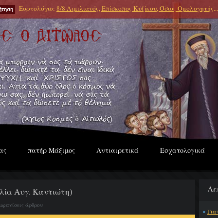
Εορτολόγιο:
8/8 Αιμιλιανός, Επίσκοπος Κυζίκου, Όσιος Ομολογητής
...
ας
πατήρ Μάξιμος
Αντιαιρετικά
Εσχατολογικά
Λε
λία Αυγ. Καντιώτη)
εμφανίσεις άρθρου
Για