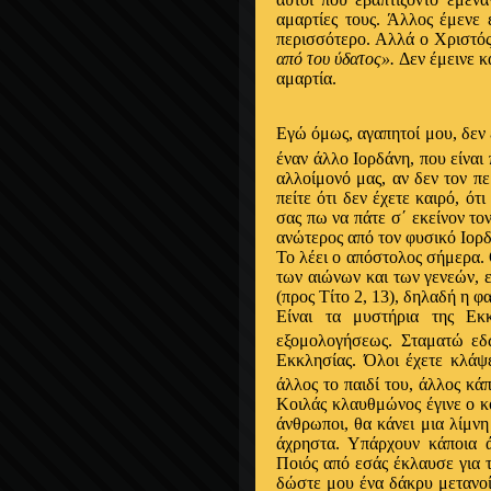
αμαρτίες τους. Άλλος έμενε 
περισσότερο. Αλλά ο Χριστός
από του ύδατος».
Δεν έμεινε κ
αμαρτία.
Εγώ όμως, αγαπητοί μου, δεν 
έναν άλλο Ιορδάνη, που είναι
αλλοίμονό μας, αν δεν τον π
πείτε ότι δεν έχετε καιρό, ότ
σας πω να πάτε σ΄ εκείνον το
ανώτερος από τον φυσικό Ιορδ
Το λέει ο απόστολος σήμερα.
των αιώνων και των γενεών, ε
(προς Τίτο 2, 13), δηλαδή η 
Είναι τα μυστήρια της Εκ
εξομολογήσεως. Σταματώ εδ
Εκκλησίας. Όλοι έχετε κλάψε
άλλος το παιδί του, άλλος κά
Κοιλάς κλαυθμώνος έγινε ο κ
άνθρωποι, θα κάνει μια λίμν
άχρηστα. Υπάρχουν κάποια ά
Ποιός από εσάς έκλαυσε για τ
δώστε μου ένα δάκρυ μετανοί