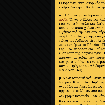
Ο Ιορδάνης είναι ιστορικός π
κόσμο. Δύο-τρεις θα σας αναφ
α.
Η διάβαση του Ιορδάνου π
ποσί».
Όπως ο Ελληνικός λαός
έτσι και ο Ισραηλιτικός λα
από τετρακόσια χρόνια ανέτε
Βγήκαν από την Αίγυπτο, πέρ
πλησίασαν στη γη της επαγγε
χιόνια του Λιβάνου είχαν λει
πέρασαν όμως οι Εβραίοι –Π
Όχι. Τον πέρασαν δια θαύματ
ευρήματα της αρχαιολογίας.
πάτησαν τα πόδια των ιερέω
κόπηκε στα δύο. Το ένα μέρος
σαν το φράγμα του Αλιάκμονο
Ναυή κεφ. 3-4).
β.
Άλλη ιστορική ανάμνηση, πο
Νεεμάν. Κοντά στον Ιορδάνη ε
ονομάζονταν Νεεμάν. Αυτός π
αρρώστια, τη λέπρα, που τότε
δεν βρήκε θεραπεία. Τότε κάπο
θα γίνεις καλά, εάν πας να δε