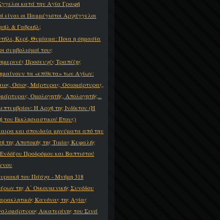
Άγγελοι κατά την Αγία Γραφή
οί είναι οι Παμμέγιστοι Αρχάγγελοι
αήλ & Γαβριήλ;
τήλι, Κερί, Θυμίαμα: Ποια η σημασία
 οι συμβολισμοί τους
ημερινές Προσευχές Τραπέζης
σημαίνουν τα «επίθετα» των Αγίων:
αιος, Όσιος, Μάρτυρας, Οσιομάρτυρας,
ομάρτυρας, Ομολογητής, Απολογητής...
Σεπτεμβρίου: Η Αρχή της Ινδίκτου (Η
ή του Εκκλησιαστικού Έτους)
καιρα και σπουδαία μηνύματα από την
τή της Αποτομής της Τιμίας Κεφαλής
 Ενδόξου Προδρόμου και Βαπτιστού
ννου
Κυριακή του Πάσχα - Μνήμη 318
έρων της Α΄ Οικουμενικής Συνόδου
αρακλητικός Κανόνας της Αγίας
αλομάρτυρος Αικατερίνης του Σινά