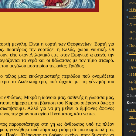
ποι
Η Ε
Για
Άγι
χρι
δίν
 εορτή μεγάλη. Είναι η εορτή των Θεοφανείων. Εορτή για
Πώς
ς. Ιδιαιτέρως την εορτάζει η Ελλάς, χώρα ναυτική. Οι
Για
έουν, είτε στον Ατλαντικό είτε στον Ειρηνικό ωκεανό, την
Η Ε
ιάζονται τα νερά και οι θάλασσες με τον τίμιο σταυρό.
 του μεγάλου μυστηρίου της αγίας Τριάδος.
Πρω
Η Μ
 τέλος μιας εκκλησιαστικής περιόδου πού ονομάζεται
κρύ
μερα το Δωδεκαήμερο, πού άρχισε με τη γέννηση του
Προ
Ο Ιο
των Φώτων; Μικρά η διάνοια μας, ασθενής η γλώσσα μας,
Καντ
πτεται σήμερα με τη βάπτιση του Κυρίου απέραντο όπως ο
σιωπήσουμε. Αλλά για να μη μείνει ο άμβωνας άφωνος
Η Κ
ενος την χάριν του αγίου Πνεύματος, κάτι να πω.
τα 
τός παρουσιάστηκε στη γη ως άνθρωπος υπό τις πλέον
Πού
νήπιο, γεννήθηκε από πάμπτωχη κόρη σε μια κωμόπολη της
σήμ
ο. Ποιός, βλέποντας το βρέφος εκείνο, ήταν δυνατόν να