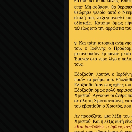
θα σου πει το θα κάνεις. Εδίσ
.
είπε
Μη φοβάσαι, θα θεραπευτ
θεώρησε γελοίο αυτό ο Νεεμά
στολή του, να ξεγυμνωθεί και
εδίσταζε. Κατόπιν όμως πή
τελείως από την αρρώστια του 
γ.
Και τρίτη ιστορική ανάμνησι
του, ο Ιωάννης ο Πρόδρομ
μετανοούσαν έμπαιναν μέσα
Έμεναν στο νερό λίγο ή πολύ
τους.
Εδοξάσθη, λοιπόν, ο Ιορδάνη
ποσί» το ρεύμα του. Εδοξάσθ
Εδοξάσθη όταν στις όχθες του
Εδοξάσθη όμως πολύ περισσότ
Χριστού. Αγνοούν οι άνθρωποι
σε όλη τη Χριστιανοσύνη, γιατί
του εβαπτίσθη ο Χριστός, που
Αν προσέξατε, μια λέξη του 
Χριστού. Και η λέξις αυτή είν
«Και βαπτισθείς ο Ιησούς αν
αυτοί που εβαπτίζοντο έμεν