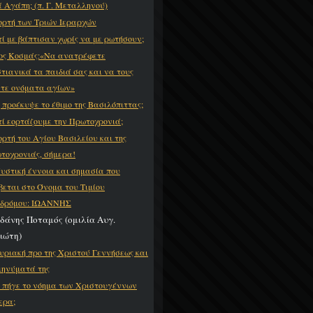
ά Αγάπη; (π. Γ. Μεταλληνού)
ορτή των Τριών Ιεραρχών
τί με βάπτισαν χωρίς να με ρωτήσουν;
ος Κοσμάς:«Να ανατρέφετε
στιανικά τα παιδιά σας και να τους
ετε ονόματα αγίων»
 προέκυψε το έθιμο της Βασιλόπιττας;
τί εορτάζουμε την Πρωτοχρονιά;
ορτή του Αγίου Βασιλείου και της
τοχρονιάς, σήμερα!
υστική έννοια και σημασία που
βεται στο Όνομα του Τιμίου
δρόμου: ΙΩΑΝΝΗΣ
ρδάνης Ποταμός (ομιλία Αυγ.
ιώτη)
υριακή προ της Χριστού Γεννήσεως και
μηνύματά της
 πήγε το νόημα των Χριστουγέννων
ερα;