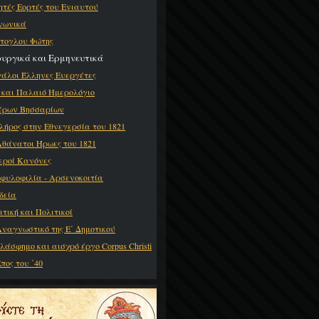
ητές Εορτές του Ενιαυτού
νωνικά
τογλου Φώτης
ουργικά και Ερμηνευτικά
άλοι Έλληνες Ευεργέτες
 και Παλαιό Ημερολόγιο
έρων Βησσαρίων
λήρος στην Εθνεγερσία του 1821
Αθάνατοι Ήρωες του 1821
Ιεροί Κανόνες
φυλοφιλία - Αρσενοκοιτία
δεία
ιτική και Πολιτικοί
Αναγνωστικό της Ε΄ Δημοτικού
βλάσφημο και αισχρό έργο Corpus Christi
πος του ΄40