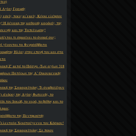
ντεο)
ί Αγίας Γραφής
ς εσείς, τρεις κι΄εμείς, Κύριε ελέησον
ς! Η δύναμη της καθαρής καρδιάς, της
σευχής και της Ταπείνωσης!
ρίζεται τι σημαίνει το όνομά σας;
τί γίνονται τα Ψυχοσάββατα
ροφήτης Ηλίας στην εποχή του και στα
ατα
ιακή Ζ’ μετά το Πάσχα -Των αγίων 318
φόρων Πατέρων της Α’ Οικουμενικής
όδου
ιακή της Σαμαρείτιδος: Τι συμβολίζουν
ξι άνδρες της Αγίας Φωτεινής, το
δι του Ιακώβ, το νερό, το βάθος και το
λημα;
οσάββατο της Πεντηκοστής
Τελευταία Χριστούγεννα του Κόσμου!
ιακή της Σαμαρείτιδος: Σε ποιον