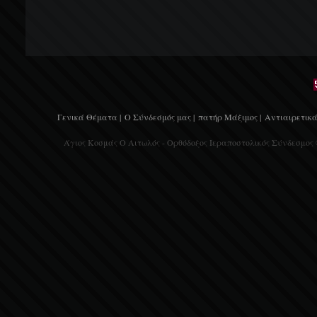
Γενικά Θέματα |
Ο Σύνδεσμός μας |
πατήρ Μάξιμος |
Αντιαιρετικά
Άγιος Κοσμάς Ο Αιτωλός - Ορθόδοξος Ιεραποστολικός Σύνδεσμος