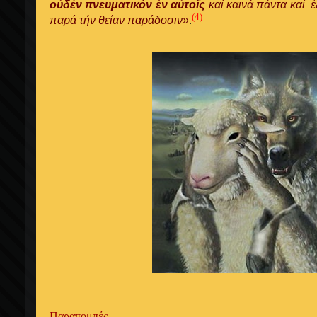
οὐδέν πνευματικόν ἐν αὐτοῖς
καί καινά πάντα καί ἐ
(4
)
παρά τήν θείαν παράδοσιν»
.
Παραπομπές