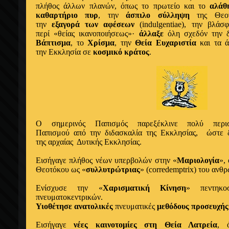
πλήθος άλλων πλανών, όπως το πρωτείο και το
αλάθ
καθαρτήριο πυρ
, την
άσπιλο σύλληψη
της Θεο
την
εξαγορά των αφέσεων
(indulgentiae), την βλά
περί «θείας ικανοποιήσεως»·
άλλαξε
όλη σχεδόν την δ
Βάπτισμα
, το
Χρίσμα
, την
Θεία Ευχαριστία
και τα ά
την Εκκλησία σε
κοσμικό κράτος
.
Ο σημερινός Παπισμός παρεξέκλινε πολύ περι
Παπισμού από την διδασκαλία της Εκκλησίας, ώστε δ
της αρχαίας Δυτικής Εκκλησίας.
Εισήγαγε πλήθος νέων υπερβολών στην «
Μαριολογία
»,
Θεοτόκου ως «
συλλυτρώτριας
» (corredemptrix) του ανθ
Ενίσχυσε την «
Χαρισματική Κίνηση
» πεντηκο
πνευματοκεντρικών.
Υιοθέτησε ανατολικές
πνευματικές
μεθόδους προσευχής
Εισήγαγε
νέες καινοτομίες στη Θεία Λατρεία
, 