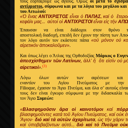
τους εορτάζουμε ως αγίους. Όμως
οι μετά το σχίσμ
αντίχριστοι
, σύμφωνα και με τα λόγια του μεγάλου κα
του Αιτωλού:
«Ὁ ἕ
νας
ΑΝΤΙΧΡΙΣΤΟΣ
εἶναι
ὁ
ΠΑΠΑΣ,
καί ὁ ἕτερος
κεφάλι μας...
αὐτοί οἱ
ΑΝΤΙΧΡΙΣΤΟΙ
εἶναι εἰς τήν
ΑΠΩ
Έπαυσαν να είναι διάδοχοι στον θρόνο 
αποστολική διαδοχή, επειδή δεν έχουν την πίστη των Απ
τον λόγο αυτόν τον εκάστοτε πάπα
«οὐ μόνον οὐ κο
αἱρετικόν ἀποκαλοῦμεν»
.
Και όπως λέγει ο Άτλας της Ορθοδοξίας
Μάρκος ο Ευγεν
ἀπεσχίσθημεν τῶν Λατίνων,
ἀλλ’ ἤ ὅτι εἰσίν οὐ 
(3
)
αἱρετικοί
»
.
Λόγω όλων αυτών των αιρέσεων και βλα
εναντίον του Αγίου Πνεύματος με την 
Filioque, έχασαν το Άγιο Πνεύμα, και όλα σ’ αυτούς είν
τους δεν είναι έγκυρο σύμφωνα με την διδασκαλία 
τον Άγιο
Συμεών:
«
Βλασφημοῦσιν ἄρα οἱ καινοτόμοι
καί
πόρρ
βλασφημοῦντες κατά τοῦ Ἁγίου Πνεύματος, καί οὐκ ἐ
Ἅγιον·
διό καί τά αὐτῶν ἀχαρίτωτα
, ὡς τήν χάριν
καί ὑποβιβαζόντων αὐτό...
διό καί τό Πνεῦμα οὐκ