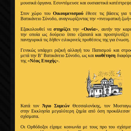
μουσικά όργανα.
Εσυντόμευσε και ουσιαστικά κατέστρεψε
Στον χώρο του
Οικουμενισμού
έθεσε τις βάσεις για 
Βατικάνειο Σύνοδο, αναγνωρίζοντας την «πνευματική ζωή
Εξακολουθεί να
στηρίζει
την «
Ουνία
», αυτήν την καρ
την οποία ως δούρειο ίππο εξαπατά και προσηλυτίζει
πανηγυρικά τις δήθεν ειλικρινείς προθέσεις της για ένωση.
Γενικώς υπάρχει ριζική αλλαγή του Παπισμού και στρ
μετά την Β’ Βατικάνειο Σύνοδο, ως και
υιοθέτηση
διαφόρ
της «
Νέας Εποχής
».
Κατά τον
Άγιο Συμεών
Θεσσαλονίκης, τον Μυσταγω
στην Εκκλησία μεγαλύτερη ζημία από όση προκάλεσαν ό
σχίσματα.
Οι Ορθόδοξοι είχαμε κοινωνία με τους προ του σχίσμα