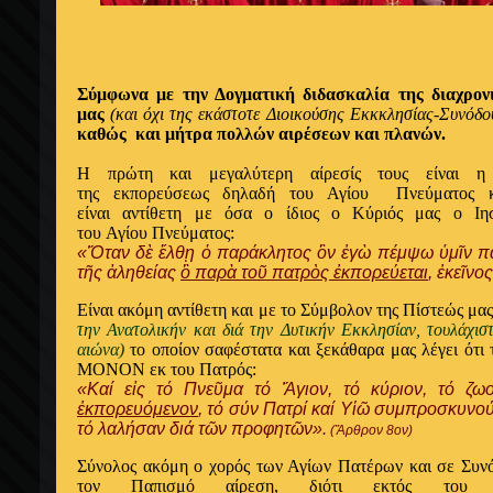
Σύμφωνα με την Δογματική διδασκαλία της διαχρο
μας
(και όχι της εκάστοτε Διοικούσης Εκκκλησίας-Συνόδο
καθώς και μήτρα πολλών αιρέσεων
και πλανών.
Η πρώτη και μεγαλύτερη αίρεσίς τους είναι 
της εκπορεύσεως δηλαδή του Αγίου Πνεύματος 
είναι αντίθετη
με όσα ο ίδιος ο Κύριός μας ο Ιησ
του Αγίου Πνεύματος:
«Ὅταν δὲ ἔλθῃ ὁ παράκλητος ὃν ἐγὼ πέμψω ὑμῖν π
τῆς ἀληθείας
ὃ παρὰ τοῦ πατρὸς ἐκπορεύεται
, ἐκεῖνο
Είναι ακόμη αντίθετη και
με το Σύμβολον της Πίστεώς μα
την Ανατολικήν και διά την Δυτικήν Εκκλησίαν, τουλάχισ
αιώνα)
το οποίον σαφέστατα και ξεκάθαρα μας λέγει ότι
ΜΟΝΟΝ εκ του Πατρός:
«Καί εἰς τό Πνεῦμα τό Ἅγιον, τό κύριον, τό ζωο
ἐκπορευόμενον
, τό σύν Πατρί καί Υἱῶ συμπροσκυνο
τό λαλήσαν διά τῶν προφητῶν».
(Ἄρθρον 8ον)
Σύνολος ακόμη ο χορός των Αγίων Πατέρων και σε Συν
τον Παπισμό αίρεση, διότι εκτός του F