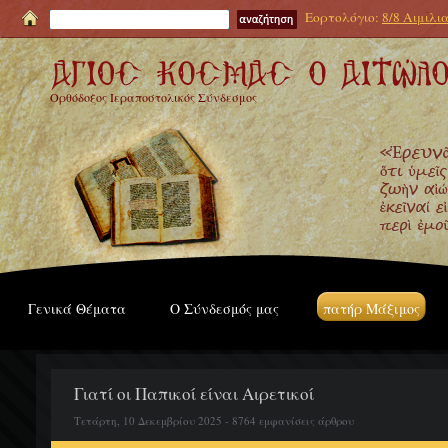
Εορτολόγιο:
8/8 Αιμιλι
Ορθόδοξος Ιεραποστολικός Σύνδεσμος
Γενικά Θέματα
Ο Σύνδεσμός μας
πατήρ Μάξιμος
Γιατί οι Παπικοί είναι Αιρετικοί
Τετάρτη, 10 Δεκεμβρίου 2025 - 8764 εμφανίσεις άρθρου