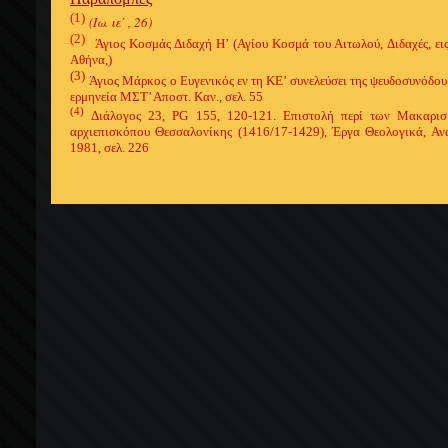
(1)
(Ιω. ιε΄ , 26)
(2)
Άγιος Κοσμάς Διδαχή Η’ (Αγίου Κοσμά του Αιτωλού, Διδαχές, ε
Αθήνα,)
(3)
Άγιος Μάρκος ο Ευγενικός εν τη ΚΕ’ συνελεύσει της ψευδοσυνόδου
ερμηνεία ΜΣΤ’ Αποστ. Καν., σελ. 55
(4)
Διάλογος 23, PG 155, 120-121. Επιστολή περί των Μακαρ
αρχιεπισκόπου Θεσσαλονίκης (1416/17-1429), Έργα Θεολογικά, Α
1981, σελ. 226