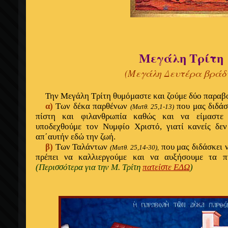
Μεγάλη Τρίτη
(Μεγάλη Δευτέρα βράδ
Την Μεγάλη Τρίτη θυμόμαστε και ζούμε δύο παραβ
α)
Των δέκα παρθένων
που μας διδάσ
(Ματθ. 25,1-13)
πίστη και φιλανθρωπία καθώς και να είμαστε 
υποδεχθούμε τον Νυμφίο Χριστό, γιατί κανείς δεν
απ΄αυτήν εδώ την ζωή.
β)
Των Ταλάντων
που μας διδάσκει ν
(Ματθ. 25,14-30),
πρέπει να καλλιεργούμε και να αυξήσουμε τα π
(Περισσότερα για την Μ. Τρίτη
πατείστε ΕΔΩ
)