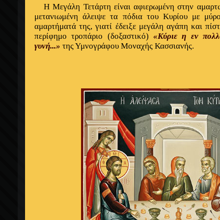
Η Μεγάλη Τετάρτη είναι αφιερωμένη στην αμαρ
μετανιωμένη άλειψε τα πόδια του Κυρίου με μύρ
αμαρτήματά της, γιατί έδειξε μεγάλη αγάπη και πίσ
περίφημο τροπάριο (δοξαστικό)
«Κύριε η εν πολλ
γυνή...»
της Υμνογράφου Μοναχής Κασσιανής.