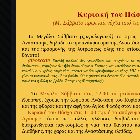
Κυριακή του Πά
(Μ. Σάββατο πρωϊ και νύχτα από τις 
Το Μεγάλο Σάββατο
(ημερολογιακά)
το πρωϊ, 
Ανάσταση», δηλαδή το προανάκρουσμα της Αναστάσεω
και της προσμονής της λυτρώσεως όλης της κτίσε
θάνατο!
(
ΠΡΟΣΟΧΗ!
Επειδή πολλοί δεν γνωρίζουν και συγχέουν τα 
Ανάσταση», νομίζουν ότι ήδη Αναστήθηκε ο Χριστός και σπεύδουν ν
καταλύσουν κρέας, αυγά κλπ., πρέπει να διευκρινήσουμε το εξής: ΜΙΑ ε
γίνεται κανονικά στις 12 το βράδυ. Ούτε φυσικά και έχουμε δύο Αναστάσε
πρωϊ και η άλλη το βράδυ. Άπαγε της βλασφημίας!)
.
Το
Μεγάλο Σάββατο στις 12.00 τα μεσάνυκ
Κυριακή)
, έχουμε την ζωηφόρο Ανάσταση του Κυρίου
και της φθοράς και την αφή του Αγίου Φωτός στον κ
Κυριακή του Πάσχα στις 11.00 π.μ. ή το απόγευμα,
Αγάπης»
,
όπου σε πολλές γλώσσες διαβάζεται
διατρανώνεται παγκοσμίως η νίκη του θανάτου κα
Διαθήκης, της χαράς και της Αναστάσιμης ελπίδας.