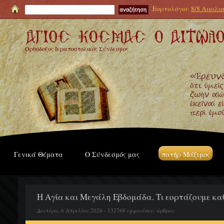
Εορτολόγιο:
8/8 Αιμιλι
Ορθόδοξος Ιεραποστολικός Σύνδεσμος
Γενικά Θέματα
Ο Σύνδεσμός μας
πατήρ Μάξιμος
Η Αγία και Μεγάλη Εβδομάδα. Τι εορτάζουμε κα
Δευτέρα, 6 Απριλίου 2026 - 132768 εμφανίσεις άρθρου