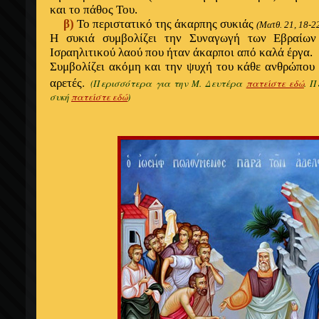
και το πάθος Του.
β)
Το περιστατικό της άκαρπης συκιάς
(Ματθ. 21, 18-2
Η συκιά συμβολίζει την Συναγωγή των Εβραίων
Ισραηλιτικού λαού που ήταν άκαρποι από καλά έργα.
Συμβολίζει ακόμη και την ψυχή του κάθε ανθρώπου
.
αρετές
(Περισσότερα για την Μ. Δευτέρα
πατείστε εδώ
. Π
συκή
πατείστε εδώ
)