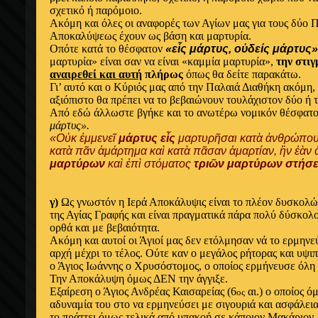
σχετικό ή παρόμοιο.
Ακόμη και όλες οι αναφορές των Αγίων μας για τους δύο Π
Αποκαλύψεως έχουν ως βάση και μαρτυρία.
Οπότε κατά το θέσφατον
«εἷς μάρτυς, οὐδείς μάρτυς»
μαρτυρία» είναι σαν να είναι «καμμία μαρτυρία»,
την στι
αναιρεθεί και αυτή
πλήρως
όπως θα δείτε παρακάτω.
Γι’ αυτό και ο Κύριός μας από την Παλαιά Διαθήκη ακόμη, μα
αξιόπιστο θα πρέπει να το βεβαιώνουν τουλάχιστον δύο ή 
Από εδώ άλλωστε βγήκε και το ανωτέρω νομικόν θέσφατ
μάρτυς».
«Οὐκ ἐμμενεῖ
μάρτυς εἷς
μαρτυρῆσαι κατὰ ἀνθρώπου 
κατὰ πᾶν ἁμάρτημα καὶ κατὰ πᾶσαν ἁμαρτίαν, ἣν ἐὰν
μαρτύρων
καὶ ἐπὶ στόματος
τριῶν μαρτύρων στήσε
γ)
Ως γνωστόν η Ιερά Αποκάλυψις είναι το πλέον δυσκολώ
της Αγίας Γραφής και είναι πραγματικά πάρα πολύ δύσκολο
ορθά και με βεβαιότητα.
Ακόμη και αυτοί οι Άγιοί μας δεν ετόλμησαν νά το ερμην
αρχή μέχρι το τέλος. Ούτε καν ο μεγάλος ρήτορας και υψιπ
ο Άγιος Ιωάννης ο Χρυσόστομος, ο οποίος ερμήνευσε όλη 
Την Αποκάλυψη όμως ΔΕΝ την άγγιξε.
Εξαίρεση ο Άγιος Ανδρέας Καισαρείας (6
αι.) ο οποίος ό
ος
αδυναμία του στο να ερμηνεύσει με σιγουριά και ασφάλεια
το πράττει όμως τελικά από υπακοή σε κάποιον Μακάριον