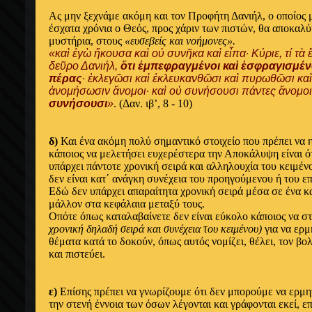
Ας μην ξεχνάμε ακόμη και τον Προφήτη Δανιήλ, ο οποίος μ
έσχατα χρόνια ο Θεός, προς χάριν των πιστών, θα αποκαλ
μυστήρια, στους
«ευσεβείς και νοήμονες».
«καὶ ἐγὼ ἤκουσα καὶ οὐ συνῆκα καὶ εἶπα· Κύριε, τί τὰ 
δεῦρο Δανιήλ,
ὅτι ἐμπεφραγμένοι καὶ ἐσφραγισμένο
πέρας
· ἐκλεγῶσι καὶ ἐκλευκανθῶσι καὶ πυρωθῶσι καὶ
ἀνομήσωσιν ἄνομοι· καὶ οὐ συνήσουσι πάντες ἄνομο
συνήσουσι
»
. (Δαν. ιβ’, 8 - 10)
δ)
Και ένα ακόμη πολύ σημαντικό στοιχείο που πρέπει να 
κάποιος να μελετήσει ευχερέστερα την Αποκάλυψη είναι
υπάρχει πάντοτε χρονική σειρά και αλληλουχία του κειμέ
δεν είναι κατ΄ ανάγκη συνέχεια του προηγούμενου ή του 
Εδώ δεν υπάρχει απαραίτητα χρονική σειρά μέσα σε ένα κ
μάλλον στα κεφάλαια μεταξύ τους.
Οπότε όπως καταλαβαίνετε δεν είναι εύκολο κάποιος να σ
χρονική δηλαδή σειρά και συνέχεια του κειμένου)
για να ερμ
θέματα κατά το δοκούν, όπως αυτός νομίζει, θέλει, τον βολε
και πιστεύει.
ε)
Επίσης πρέπει να γνωρίζουμε ότι δεν μπορούμε να ερμ
την στενή έννοια των όσων λέγονται και γράφονται εκεί, ε