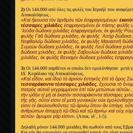
2)
Οι 144.000 από όλες τις φυλές του Ισραήλ που αναφέρε
Αποκαλύψεως .
«Καὶ ἤκουσα τὸν ἀριθμὸν τῶν ἐσφραγισμένων·
ἑκατὸ
τέσσαρες χιλιάδες
ἐσφραγισμένοι ἐκ πάσης φυλῆς υ
᾿Ιούδα δώδεκα χιλιάδες ἐσφραγισμένοι, ἐκ φυλῆς Ρου
φυλῆς Γὰδ δώδεκα χιλιάδες, ἐκ φυλῆς ᾿Ασὴρ δώδεκα χ
Νεφθαλεὶμ δώδεκα χιλιάδες, ἐκ φυλῆς Μανασσῆ δώδεκ
Συμεὼν δώδεκα χιλιάδες, ἐκ φυλῆς Λευῒ δώδεκα χιλιά
δώδεκα χιλιάδες, ἐκ φυλῆς Ζαβουλὼν δώδεκα χιλιάδε
χιλιάδες, ἐκ φυλῆς Βενιαμὶν δώδεκα χιλιάδες ἐσφραγι
3)
Οι 144.000 παρθένοι οι οποίοι δεν εμολύνθησαν μετὰ γ
ΙΔ΄ Κεφάλαιο της Αποκαλύψεως.
«Καί εἶδον, καὶ ἰδοὺ τὸ ἀρνίον ἑστηκὸς ἐπὶ τὸ ὄρος Σι
τεσσαράκοντα τέσσαρες χιλιάδες
, ἔχουσαι τὸ ὄνο
πατρὸς αὐτοῦ γεγραμμένον ἐπὶ τῶν μετώπων αὐτῶν...
τὴν ᾠδὴν εἰ μὴ αἱ ἑκατὸν τεσσαράκοντα τέσσαρες χιλι
τῆς γῆς. οὗτοί εἰσιν οἳ μετὰ γυναικῶν οὐκ ἐμολύνθησα
εἰσιν οἱ ἀκολουθοῦντες τῷ ἀρνίῳ ὅπου ἂν ὑπάγῃ. οὗ
ἀνθρώπων ἀπαρχὴ τῷ Θεῷ καὶ τῷ ἀρνίῳ· καὶ οὐχ εὑρ
αὐτῶν· ἄμωμοι γάρ εἰσιν».
(Αποκ. ιδ΄, 1-5)
Δηλαδή μόνον 144.000 χιλιάδες θα σωθούν από τους Εβραί
Και εάν θα μπορούσε να ισχυρισθεἰ κανείς ότι είναι κυριολ