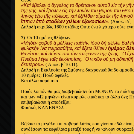
«Καὶ ἔβαλεν ὁ ἄγγελος τὸ δρέπανον αὐτοῦ εἰς τὴν γῆν
τῆς γῆς, καὶ ἔβαλεν εἰς τὴν ληνὸν τοῦ θυμοῦ τοῦ Θεοῦ
ληνὸς ἔξω τῆς πόλεως, καὶ ἐξῆλθεν αἷμα ἐκ τῆς ληνοῦ
ἵππων ἀπὸ
σταδίων χιλίων ἑξακοσίων
».
(Αποκ. ιδ΄, 
Δηλαδή ακριβώς 1600 στάδια; Ούτε ένα λιγότερο ούτε έν
7)
Οι 10 ημέρες θλίψεων.
«Μηδὲν φοβοῦ ἃ μέλλεις παθεῖν. ἰδοὺ δὴ μέλλει βαλεῖ
φυλακὴν ἵνα πειρασθῆτε, καὶ ἕξετε θλῖψιν
ἡμέρας δέ
θανάτου, καὶ δώσω σοι τὸν στέφανον τῆς ζωῆς. ῾Ο ἔχ
Πνεῦμα λέγει ταῖς ἐκκλησίαις. ῾Ο νικῶν οὐ μὴ ἀδικηθῇ
δευτέρου».
( Αποκ. β΄10-11).
Δηλαδή η Εκκλησία της Σμύρνης διαχρονικά θα δοκιμασθ
10 ημέρες; Πολύ αφελές.
Και άλλα παρόμοια.
Ποιός λοιπόν θα μας διαβεβαιώσει ότι ΜΟΝΟΝ το διάστ
και των «42 μηνών» είναι κυριολεκτικά και τα άλλα όχι; Π
επιβεβαιώσει ή αποδείξει;
Φυσικά, ΚΑΝΕΝΑΣ!...
Βέβαια το μεγάλο και σοβαρό λάθος που γίνεται εδώ είναι,
συνδέσουν τα κεφάλαια μεταξύ τους ή να κάνουν συρραφές