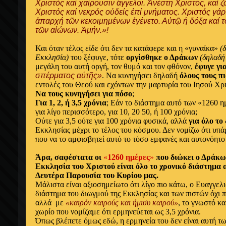
Χριστός καί χαίρουσιν ἄγγελοι. Ἀνέστη Χριστός, καί ζ
Χριστός καί νεκρός οὐδείς ἐπί μνήματος. Χριστός γάρ
ἀπαρχή τῶν κεκοιμημένων ἐγένετο. Αὐτῷ ἡ δόξα καί τ
τῶν αἰώνων. Ἀμήν.»!
Και όταν τέλος είδε ότι δεν τα κατάφερε και η «γυναίκα»
(
Εκκλησία)
του ξέφυγε, τότε
οργίσθηκε ο Δράκων
(δηλαδή
μεγάλη του αυτή οργή, τον θυμό και τον φθόνον,
έφυγε γι
σπέρματος αὐτῆς»
. Να κυνηγήσει δηλαδή
όλους τους π
εντολές του Θεού και εχόντων την μαρτυρία του Ιησού Χρ
Να τους κυνηγήσει για πόσο
;
Για 1, 2, ή 3,5 χρόνια
; Εάν το διάστημα αυτό των «1260 η
για λίγο περισσότερο, για 10, 20 50, ή 100 χρόνια;
Ούτε για 3,5 ούτε για 100 χρόνια φυσικά, αλλά
για όλο το
Εκκλησίας μέχρι το τέλος του κόσμου. Δεν νομίζω ότι υπά
που να το αμφισβητεί αυτό το τόσο εμφανές και αυτονόητο
Άρα, σαφέστατα οι
«
1260 ημέρες
»
που διώκει ο Δράκω
Εκκλησία του Χριστού είναι όλο το χρονικό διάστημα
Δευτέρα Παρουσία του Κυρίου μας.
Μάλιστα είναι αξιοσημείωτο ότι λίγο πιο κάτω, ο Ευαγγελι
διάστημα του διωγμού της Εκκλησίας και των πιστών όχι π
αλλά με
«καιρόν καιρούς και ήμισυ καιρού»
, το γνωστό κ
χωρίο που νομίζαμε ότι ερμηνεύεται ως 3,5 χρόνια.
Όπως βλέπετε όμως εδώ, η ερμηνεία του δεν είναι αυτή τω