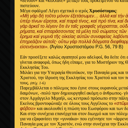
«δένουν» και «κολλάνε» μεταξύ τους προκειμένου να κατα
πιστεύουν.
Μέγα σφάλμα! Λέγει σχετικά ο ιερός
Χρυσόστομος
:
«Μή γάρ δή τοῦτο μόνον ἐξετάσωμεν… ἀλλά καί τήν 
ὑπέρ τίνων εἴρηται, καί παρά τίνος, καί πρό τίνα, καί δι
γάρ ἀρκεῖ το λέγειν ὅτι ἐν ταῖς γραφαῖς γέγραπται, 
ρήματα, καί σπαράσσοντας τά μέλη τοῦ σώματος τῶ
ἔρημα καί γυμνά τῆς οἰκείας αὐτῶν συναφείας λαβόντας
ἐπηρεάζειν αὐτοῖς∙ οὕτω γάρ πολλά δόγματα διεφθαρμ
εἰσενήνεκται».
(Ἁγίου Χρυστοστόμου P.G. 56, 79 Β)
Εάν προσέξετε καλώς αγαπητοί μου αδελφοί, θα δείτε ότι ε
γίνεται
αναφορά
, όπως ήδη είπαμε, για το Μυστήριον της
Εκκλησίας Του.
Μιλάει για την Υπεραγία Θεοτόκον, την Παναγία μας και 
Χριστού, την ίδρυση της Εκκλησίας του Χριστού και τον 
τους.
(στίχ. 1-6)
Παρεμβάλλεται ο πόλεμος που έγινε στους ουρανούς μετα
δαιμόνων, -πολύ πριν δημιουργηθεί ακόμη ο άνθρωπος- γί
στον Αρχάγγελο Μιχαήλ, ως κεντρικό πρόσωπο στην πάλη
Εκείνος βροντοφώναξε σε όλους τους Αγγέλους το
«στῶμε
φόβου»
και ακολουθεί η πτώση του Εωσφόρου και των δ
Και στην συνέχεια επανέρχεται στον διωγμό και τον πόλεμ
για να εξαφανίσει την «γυναίκα» που εγέννησε τον «άρρεν
Παναγία μας με τον Χριστόν, ενώ στην συνέχεια την Εκκλ