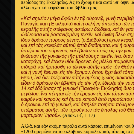
περίοδος της Εκκλησίας. Ας το έχουμε και αυτό υπ’ όψιν μα
άλλο σχετικό κεφάλαιο του βιβλίου μας.
«Καί σημεῖον μέγα ὤφθη ἐν τῷ οὐρανῷ, γυνὴ περιβεβ
Παναγία και η Εκκλησία)
καὶ ἡ σελήνη ὑποκάτω τῶν πο
κεφαλῆς αὐτῆς στέφανος ἀστέρων δώδεκα, καὶ ἐν γασ
ὠδίνουσα καὶ βασανιζομένη τεκεῖν. καὶ ὤφθη ἄλλο σημ
ἰδοὺ δράκων πυρρὸς μέγας,
(ο Διάβολος)
ἔχων κεφαλὰ
καὶ ἐπὶ τὰς κεφαλὰς αὐτοῦ ἑπτὰ διαδήματα, καὶ ἡ οὐρὰ
ἀστέρων τοῦ οὐρανοῦ, καὶ ἔβαλεν αὐτοὺς εἰς τὴν γῆν.
ἐνώπιον τῆς γυναικὸς τῆς μελλούσης τεκεῖν, ἵνα, ὅταν 
καταφάγῃ. καὶ ἔτεκεν υἱὸν ἄρρενα, ὃς μέλλει ποιμαίνε
σιδηρᾷ· καὶ ἡρπάσθη τὸ τέκνον αὐτῆς πρὸς τὸν Θεὸν 
καὶ ἡ γυνὴ ἔφυγεν εἰς τὴν ἔρημον, ὅπου ἔχει ἐκεῖ τό
Θεοῦ, ἵνα ἐκεῖ τρέφωσιν αὐτὴν ἡμέρας χιλίας διακοσίας
εἶδεν ὁ δράκων ὅτι ἐβλήθη εἰς τὴν γῆν, ἐδίωξε τὴν γυνα
14 καὶ ἐδόθησαν τῇ γυναικὶ
(Παναγία- Εκκλησία)
δύο π
μεγάλου, ἵνα πέτηται εἰς τὴν ἔρημον εἰς τὸν τόπον αὐτ
καιρὸν καὶ καιροὺς καὶ ἥμισυ καιροῦ ἀπὸ προσώπου 
ὁ δράκων ἐπὶ τῇ γυναικί, καὶ ἀπῆλθε ποιῆσαι πόλεμο
σπέρματος αὐτῆς, τῶν τηρούντων τὰς ἐντολὰς τοῦ Θε
μαρτυρίαν ᾿Ιησοῦ»
. (Αποκ. ιβ΄, 1-17)
Αλλά, και εάν ακόμη παρόλα αυτά κάποιοι επιμένουν και 
«1260 ημερών» να το εκλάβουν κυριολεκτικά, τότε ας το