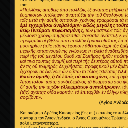
του:
«Πολλάκις αἰτηθείς ὑπό πολλῶν, ἐξ ἀγάπης μείζονα τ
ἐσχηκότων ὑπόληψιν, ἀναπτύξαι τήν τοῦ Θεολόγου Ἰ
τοῖς μετά τήν αὐτῆς ὁπτασίαν χρόνοις ἐφαρμόσαι τά
ἐμέ ἐγχειρῆσαι ἀνεβαλόμην∙ εἰδώς μεγάλης τοῦτο ε
θείῳ Πνεύματι πεφωτισμένης
, τῶν μυστικῶς τοῖς ἁ
μέλλοντι χρόνῳ συμβήσεσθαι, ποιεῖσθε ἀνάπτυξιν. Ε
προφητῶν αἱ βίβλοι ὑπό πολλῶν ἑρμηνευθεῖσαι, ἔτι τό
μυστηρίων (τοῖς πᾶσιν) ἔχουσιν ἀθέατον ἄχρι τῆς ἡμέρ
μερικῆς καταργουμένης γνώσεως ἡ τελεία ἀναδειχθήσε
περί τῆς τοῦ μεγάλου Θεοῦ καί Σωτῆρος ἡμῶν πρώτης
καί τινα τούτοις ἀναμίξ καί περί τῆς δευτέρας αὐτοῦ 
ἄν τις οὐ τολμηρός δειχθήσεται, προφητικοῦ μέν ἀμέ
ἐγχειρῶν δε ἐκείνοις ὧν οὕπω το τέλος τεθέαται;
Ἀλλ΄
θυσίαν ἀγαθή, ἡ δέ ἐλπίς οὐ καταισχύνει,
καί ἡ ἀγά
Ἀπόστολον∙ ταύτῃ συνδεδεμένος τῇ θεαρέστῳ σου ψ
δι’ αὐτῆς τήν τε
τῶν ἐλλειμμάτων ἀναπλήρωσιν
, τό
(τῆς) ἀγάπης οἶδα καρπόν, τό ἐπιταχθέν ἐν ὀλίγῳ π
σοφίζοντι».
(Ἁγίου Ἀνδρέα
Και ακόμη ο Αρέθας Καισαρείας (9
αι.) ο οποίος εν πολ
ος
συντομία τον Άγιον Ανδρέα, ο Άγιος Οικουμένιος Τρίκκης 
πολύ μεταγενέστερα.