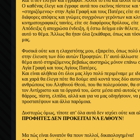
Και τι δεν έλεγαν και έγραφαν. Άλλοι το ένα και άλλοι το ά
Ο καθένας έλεγε και έγραφε αυτά που εκείνος πίστευε και ν
«στηριζόμενος» στην Αγία Γραφή και τους Πατέρες είτε σε
διάφορες απόψεις και γνώμες συγχρόνων γερόντων και κλη
κινηματογραφικές ταινίες, είτε σε διαφόρους θρύλους, είτε
Απόδειξις ή αποχρώσα ένδειξη, ή έστω δείγμα εάν θέλετε, 
αυτό το θέμα. Άλλως θα ήταν όλα ξεκάθαρα, όπως και τόσ
μας.
Φυσικά ούτε και η ελαχιστότης μου, εξαιρείτο, όπως πολύ
στην έλευση των δύο αυτών Προφητών. Γι’ αυτό άλλωστε 
θέμα αυτό στηριζόμενος βεβαίως αυστηρώς μόνον επάνω 
Αγία Γραφή και τους Αγίους Πατέρες.
Και είναι αλήθεια ότι όλοι μας λίγο πολύ περιμέναμε με ι
και χαρά θα έλεγα πότε θα δούμε από κοντά τους δύο αυτ
ανθρώπους του Αληθινού Θεού, που θα πολεμούσαν, θα συ
τον Αντίχριστο και τα όργανά του, ώστε μέσα από αυτούς 
θάρρος, πίστη, ελπίδα, αλλά και για να μας οδηγήσουν, ν
προστατέψουν και άλλα παρόμοια.
Δυστυχώς όμως, τίποτε απ’ όλα αυτά δεν ισχύει ούτε και α
ΠΡΟΦΗΤΕΣ ΔΕΝ ΠΡΟΚΕΙΤΑΙ ΝΑ ΕΛΘΟΥΝ
!
Μα πώς είναι δυνατόν θα πουν πολλοί, δικαιολογημένα!