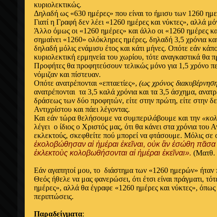
κυριολεκτικώς.
Δηλαδή ως «630 ημέρες» που είναι το ήμισυ των 1260 ημ
Γιατί η Γραφή δεν λέει «1260 ημέρες και νύκτες», αλλά μ
Άλλο όμως οι «1260 ημέρες» και άλλο οι «1260 ημέρες κα
σημαίνει «1260» ολόκληρες ημέρες, δηλαδή 3,5 χρόνια κα
δηλαδή μόλις ενάμισυ έτος και κάτι μήνες. Οπότε εάν κάποι
κυριολεκτική ερμηνεία του χωρίου, τότε αναγκαστικά θα πρ
Προφήτες θα προφητεύσουν τελικώς μόνο για 1,5 χρόνο περ
νόμιζαν και πίστευαν.
Οπότε ανατρέπονται «επταετίες»,
(ως χρόνος διακυβέρνηση
ανατρέπονται τα 3,5 καλά χρόνια και τα 3,5 άσχημα, ανατρ
δράσεως των δύο προφητών, είτε στην πρώτη, είτε στην δ
Αντιχρίστου και πάει λέγοντας.
Και εάν τώρα θελήσουμε να συμπεριλάβουμε και την
«κο
λέγει ο ίδιος ο Χριστός μας, ότι θα κάνει στα χρόνια του Α
εκλεκτούς, σκεφθείτε πού μπορεί να φτάσουμε. Μόλις σε 
ἐκολοβώθησαν αἱ ἡμέραι ἐκεῖναι, οὐκ ἂν ἐσώθη πᾶσα 
ἐκλεκτοὺς κολοβωθήσονται αἱ ἡμέραι ἐκεῖναι».
(Ματθ. 
Εάν αγαπητοί μου, το διάστημα των «1260 ημερών» ήταν π
Θεός ήθελε να μας φανερώσει, ότι έτσι είναι πράγματι, τό
ημέρες», αλλά θα έγραφε «1260 ημέρες και νύκτες», όπως
περιπτώσεις.
Παραδείγματα
: