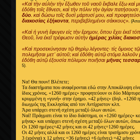
«Καὶ τὴν αὐλὴν τὴν ἔξωθεν τοῦ ναοῦ ἔκβαλε ἔξω καὶ μ
ἐδόθη τοῖς ἔθνεσι, καὶ τὴν πόλιν τὴν ἁγίαν πατήσουσι
δύο
. καὶ δώσω τοῖς δυσὶ μάρτυσί μου, καὶ προφητεύ
διακοσίας ἑξήκοντα
, περιβεβλημένοι σάκκους».
(Ἀποκ
«Καὶ ἡ γυνὴ ἔφυγεν εἰς τὴν ἔρημον, ὅπου ἔχει ἐκεῖ τ
Θεοῦ, ἵνα ἐκεῖ τρέφωσιν αὐτὴν
ἡμέρας χιλίας διακοσ
«Καὶ προσεκύνησαν τῷ θηρίῳ λέγοντες· τίς ὅμοιος τῷ 
πολεμῆσαι μετ᾿ αὐτοῦ; καὶ ἐδόθη αὐτῷ στόμα λαλοῦν 
ἐδόθη αὐτῷ ἐξουσία πόλεμον ποιῆσαι
μῆνας τεσσαρ
5).
Να! Θα πουν! Βλέπετε;
Τα διαστήματα που αναφέρονται εδώ στην Αποκάλυψη είναι 
ίδιος χρόνος. «1260 ημέρες» προφητεύουν οι δύο Μάρτυρε
κρυμμένη η «γυνή» στην έρημο. «42 μήνες» (δηλ. «1260 
διωγμός της Εκκλησίας από τον Αντίχριστον κλπ.
Άρα υπάρχει στενή σχέση μεταξύ όλων αυτών.
Ναί! Πράγματι είναι το ίδιο διάστημα, οι «1260 ημέρες» κ
μήνας» και υπάρχει στενή σχέση μεταξύ όλων αυτών, όπω
Οι 1260 ημέρες=42 μήνες και οι 42 μήνες=1260 ημέρες.
Οι 42 μήνες αλλά και οι 1260 ημέρες είναι τρισήμισυ χρόν
3 (χρόνια) x 12 μήνες =36 (μήνες) +6 (μήνες) =42 μήνες