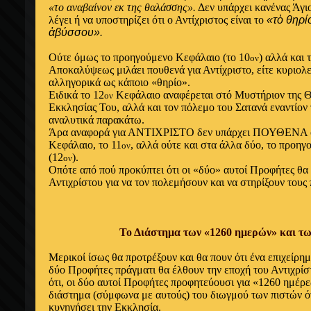
«το αναβαίνον εκ της θαλάσσης».
Δεν υπάρχει κανένας Άγιο
λέγει ή να υποστηρίζει ότι ο Αντίχριστος είναι το
«τὸ θηρί
ἀβύσσου».
Ούτε όμως το προηγούμενο Κεφάλαιο (το 10
) αλλά και 
ον
Αποκαλύψεως μιλάει πουθενά για Αντίχριστο, είτε κυριολε
αλληγορικά ως κάποιο «θηρίο».
Ειδικά το 12
Κεφάλαιο αναφέρεται στό Μυστήριον της Θ
ον
Εκκλησίας Του, αλλά και τον πόλεμο του Σατανά εναντίον 
αναλυτικά παρακάτω.
Άρα αναφορά για ΑΝΤΙΧΡΙΣΤΟ δεν υπάρχει ΠΟΥΘΕΝΑ όχ
Κεφάλαιο, το 11
, αλλά ούτε και στα άλλα δύο, το προηγ
ον
(12
).
ον
Οπότε από πού προκύπτει ότι οι «δύο» αυτοί Προφήτες θα
Αντιχρίστου για να τον πολεμήσουν και να στηρίξουν τους
Το Διάστημα των «1260 ημερών» και τω
Μερικοί ίσως θα προτρέξουν και θα πουν ότι ένα επιχείρημ
δύο Προφήτες πράγματι θα έλθουν την εποχή του Αντιχρίστ
ότι, οι δύο αυτοί Προφήτες προφητεύουσι για «1260 ημέρες
διάστημα (σύμφωνα με αυτούς) του διωγμού των πιστών ότ
κυνηγήσει την Εκκλησία.