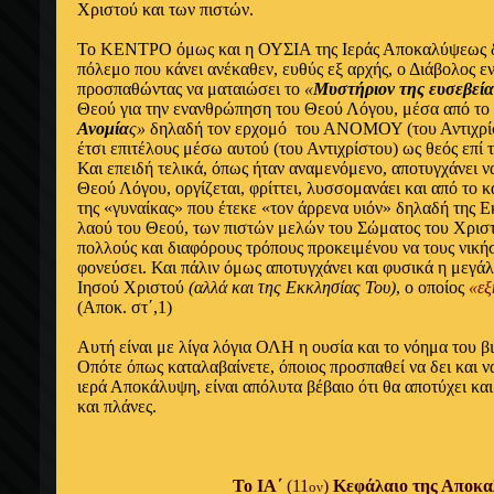
Χριστού και των πιστών.
Το ΚΕΝΤΡΟ όμως και η ΟΥΣΙΑ της Ιεράς Αποκαλύψεως δεν
πόλεμο που κάνει ανέκαθεν, ευθύς εξ αρχής, ο Διάβολος ε
προσπαθώντας να ματαιώσει το
«
Μυστήριον της ευσεβεία
Θεού για την ενανθρώπηση του Θεού Λόγου, μέσα από το 
Ανομία
ς»
δηλαδή τον ερχομό του ΑΝΟΜΟΥ (του Αντιχρίστ
έτσι επιτέλους μέσω αυτού (του Αντιχρίστου) ως θεός επί 
Και επειδή τελικά, όπως ήταν αναμενόμενο, αποτυγχάνει 
Θεού Λόγου, οργίζεται, φρίττει, λυσσομανάει και από το κ
της «γυναίκας» που έτεκε «τον άρρενα υιόν» δηλαδή της Ε
λαού του Θεού, των πιστών μελών του Σώματος του Χριστ
πολλούς και διαφόρους τρόπους προκειμένου να τους νικήσε
φονεύσει. Και πάλιν όμως αποτυγχάνει και φυσικά η μεγάλη
Ιησού Χριστού
(αλλά και της Εκκλησίας Του)
, ο οποίος
«εξ
(Αποκ. στ΄,1)
Αυτή είναι με λίγα λόγια ΟΛΗ η ουσία και το νόημα του 
Οπότε όπως καταλαβαίνετε, όποιος προσπαθεί να δει και ν
ιερά Αποκάλυψη, είναι απόλυτα βέβαιο ότι θα αποτύχει κα
και πλάνες.
Το ΙΑ΄
(11
)
Κεφάλαιο της Αποκ
ον