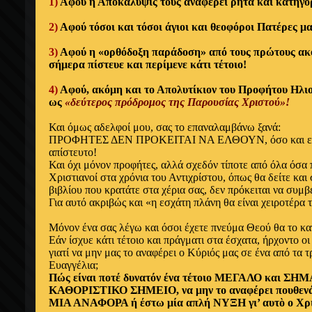
1)
Αφού η Αποκάλυψις τους αναφέρει ρητά και κατηγ
2)
Αφού τόσοι και τόσοι άγιοι και θεοφόροι Πατέρες μας
3)
Αφού η «ορθόδοξη παράδοση» από τους πρώτους ακό
σήμερα πίστευε και περίμενε κάτι τέτοιο!
4)
Αφού, ακόμη και το Απολυτίκιον του Προφήτου Ηλιού
ως
«δεύτερος πρόδρομος της Παρουσίας Χριστού»!
Και όμως αδελφοί μου, σας το επαναλαμβάνω ξανά:
ΠΡΟΦΗΤΕΣ ΔΕΝ ΠΡΟΚΕΙΤΑΙ ΝΑ ΕΛΘΟΥΝ, όσο και εάν μ
απίστευτο!
Και όχι μόνον προφήτες, αλλά σχεδόν τίποτε από όλα όσα 
Χριστιανοί στα χρόνια του Αντιχρίστου, όπως θα δείτε και
βιβλίου που κρατάτε στα χέρια σας, δεν πρόκειται να συμβ
Για αυτό ακριβώς και «η εσχάτη πλάνη θα είναι χειροτέρα 
Μόνον ένα σας λέγω και όσοι έχετε πνεύμα Θεού θα το κα
Εάν ίσχυε κάτι τέτοιο και πράγματι στα έσχατα, ήρχοντο ο
γιατί να μην μας το αναφέρει ο Κύριός μας σε ένα από τα 
Ευαγγέλια;
Πώς είναι ποτέ δυνατόν ένα τέτοιο ΜΕΓΑΛΟ και ΣΗ
ΚΑΘΟΡΙΣΤΙΚΟ ΣΗΜΕΙΟ, να μην το αναφέρει πουθενά
ΜΙΑ ΑΝΑΦΟΡΑ ή έστω μία απλή ΝΥΞΗ γι’ αυτὸ ο Χρι