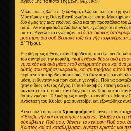
Αγίους Της, τα πιστά Της μέλη.
(στιχ. 10-17)
Μιλάει όπως βλέπετε ξεκάθαρα, αλλά και όπως το ερμηνεύο
Μυστήριον της Θείας Ενανθρωπήσεως και το Μυστήριον τ
δύο όψεις της μιας εικόνος)
αλλά και την προσπάθεια του Δ
αυτό. Αν και φυσικά ο Διάβολος δεν εγνώριζε ότι ο Θεός 
ούτε οι Άγγελοι το εγνώριζον.
«Τό ἀπ’ αἰῶνος ἀπόκρυφ
μυστήριο διά σοῦ Θεοτόκε τοῖς ἐπί γῆς πεφανέρωται...
Δ΄ Ἤχου).
Επειδή όμως ο Θεός στον Παράδεισο, του είχε πει ότι κάπ
του συντρίψει την κεφαλή,
«καὶ ἔχθραν θήσω ἀνὰ μέσον
γυναικὸς καὶ ἀνὰ μέσον τοῦ σπέρματός σου καὶ ἀνὰ 
αὐτός σου τηρήσει κεφαλήν, καὶ σὺ τηρήσεις αὐτοῦ π
περίμενε και καραδοκούσε ποιος θα ήταν αυτός ο αντίπαλος
μέση, ει δυνατόν και πριν ακόμη γεννηθεί. Πού να φανταζό
ήταν ο ίδιος ο Θεός Λόγος. Γι΄αυτό ακριβώς επειδή και 
φανταστεί κάτι τέτοιο, τον οδήγησε στον Σταυρό και στον θ
θα τον νικήσει. Τελικά όμως συνέβει το αντίθετο. Με την 
Ανάσταση του Κυρίου μας συνετρίβει και εξοντώθηκε αυτό
Λέγει πολύ όμορφα ο
Χρυσορρήμων
Ιωάννης στον κατηχη
«Ἔλαβε γῆν καί συνήντησεν οὐρανῷ. Ἔλαβεν ὅπερ ἔ
οὐκ ἔβλεπε. Ποῦ σου, θάνατε, το κέντρον; Ποῦ σου, ἅδ
Χριστός καί σύ καταβέβλησαι. Ἀνέστη Χριστός καί πε