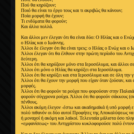
Πού θα κηρύξουν;
Ποιό θα είναι το έργο τους και τι ακριβώς θα κάνουν;
Ποία μορφή θα έχουν;
Τι ενδύματα θα φορούν;
Και άλλα πολλά.
Και άλλοι μεν έλεγαν ότι θα είναι δύο: Ο Ηλίας και ο Ενώ
ο Ηλίας και ο Ιωάννης.
Άλλοι δε έλεγαν ότι θα είναι τρεις: ο Ηλίας ο Ενώχ και ο 
Άλλοι έλεγαν ότι θα έλθουν στην πρώτη περίοδο του Αντιχ
δεύτερη.
Άλλοι ότι θα κηρύξουν μόνο στα Ιεροσόλυμα, και άλλοι σε
Άλλοι ότι μόνο ο Ηλίας θα κηρύξει στα Ιεροσόλυμα.
Άλλοι ότι θα κηρύξει και στα Ιεροσόλυμα και σε όλη την γ
Άλλοι ότι θα έχουν την μορφή που είχαν όταν ζούσαν, και 
μορφές.
Άλλοι ότι θα φορούν τα ρούχα που φορούσαν στην Παλαιά 
φορούν σύγχρονα ρούχα. Άλλοι ότι θα φορούν σάκκους (σα
πένθους.
Άλλοι ακόμη έλεγον -έστω και ακαδημαϊκά ή υπό μορφή 
πολύ πιθανόν οι δύο αυτοί Προφήτες της Αποκαλύψεως να 
ή μοναχοί ή ακόμη και λαϊκοί. Τελευταία μάλιστα όσο πλησ
«εμφανίσεως» του Αντιχρίστου κυκλοφορούσε πολύ έντον