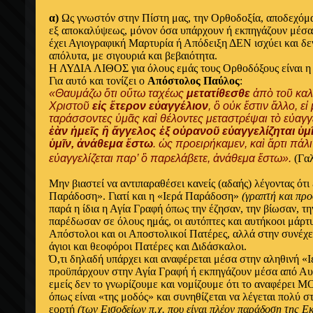
α)
Ως γνωστόν στην Πίστη μας, την Ορθοδοξία, αποδεχόμα
εξ αποκαλύψεως, μόνον όσα υπάρχουν ή εκπηγάζουν μέσα 
έχει Αγιογραφική Μαρτυρία ή Απόδειξη ΔΕΝ ισχύει και δ
απόλυτα, με σιγουριά και βεβαιότητα.
Η ΛΥΔΙΑ ΛΙΘΟΣ για όλους εμάς τους Ορθοδόξους είναι η
Για αυτό και τονίζει ο
Απόστολος Παύλος
:
«Θαυμάζω ὅτι οὕτω ταχέως
μετατίθεσθε
ἀπὸ τοῦ καλ
Χριστοῦ
εἰς ἕτερον εὐαγγέλιον
, ὃ οὐκ ἔστιν ἄλλο, εἰ 
ταράσσοντες ὑμᾶς καὶ θέλοντες μεταστρέψαι τὸ εὐαγγέ
ἐὰν ἡμεῖς ἢ ἄγγελος ἐξ οὐρανοῦ εὐαγγελίζηται ὑμ
ὑμῖν, ἀνάθεμα ἔστω
. ὡς προειρήκαμεν, καὶ ἄρτι πάλι
εὐαγγελίζεται παρ’ ὃ παρελάβετε, ἀνάθεμα ἔστω».
(Γαλ
Μην βιαστεί να αντιπαραθέσει κανείς (αδαής) λέγοντας ότι
Παράδοση». Γιατί και η «Ιερά Παράδοση»
(γραπτή και πρ
παρά η ίδια η Αγία Γραφή όπως την έζησαν, την βίωσαν, τ
παρέδωσαν σε όλους ημάς, οι αυτόπτες και αυτήκοοι μάρτυ
Απόστολοι και οι Αποστολικοί Πατέρες, αλλά στην συνέχει
άγιοι και θεοφόροι Πατέρες και Διδάσκαλοι.
Ό,τι δηλαδή υπάρχει και αναφέρεται μέσα στην αληθινή 
προϋπάρχουν στην Αγία Γραφή ή εκπηγάζουν μέσα από Αυτ
εμείς δεν το γνωρίζουμε και νομίζουμε ότι το αναφέρει 
όπως είναι «της μοδός» και συνηθίζεται να λέγεται πολύ στ
εορτή
(των Εισοδείων π.χ. που είναι πλέον παράδοση της 