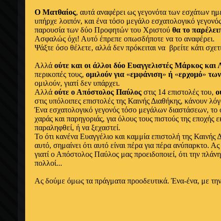
Ο Ματθαίος
, αυτά αναφέρει ως γεγονότα των εσχάτων ημ
υπήρχε λοιπόν, και ένα τόσο μεγάλο εσχατολογικό γεγονό
παρουσία των δύο Προφητών του Χριστού
θα το παρέλει
Ασφαλώς όχι! Αυτό έπρεπε οπωσδήποτε να το αναφέρει.
Ψάξτε όσο θέλετε, αλλά δεν πρόκειται να βρείτε κάτι σχετι
Αλλά
ούτε και οι άλλοι δύο Ευαγγελιστές Μάρκος και
περικοπές τους,
ομιλούν για
«
εμφάνιση
»
ή
«
ερχομό
»
τω
ομιλούν, γιατί δεν υπάρχει.
Αλλά
ούτε ο Απόστολος Παύλος
στις 14 επιστολές του,
ο
στις υπόλοιπες επιστολές της Καινής Διαθήκης, κάνουν λόγο
Ένα εσχατολογικό γεγονός τόσο μεγάλων διαστάσεων, το 
χαράς και παρηγοριάς, για όλους τους πιστούς της εποχής ε
παραληφθεί, ή να ξεχαστεί.
Το ότι κανένα Ευαγγέλιο και καμμία επιστολή της Καινής Δ
αυτό, σημαίνει ότι αυτό είναι πέρα για πέρα ανύπαρκτο. 
γιατί ο Απόστολος Παύλος μας προειδοποιεί, ότι την πλά
πολλοί...
Ας δούμε όμως τα πράγματα προοδευτικά. Ένα-ένα, με την