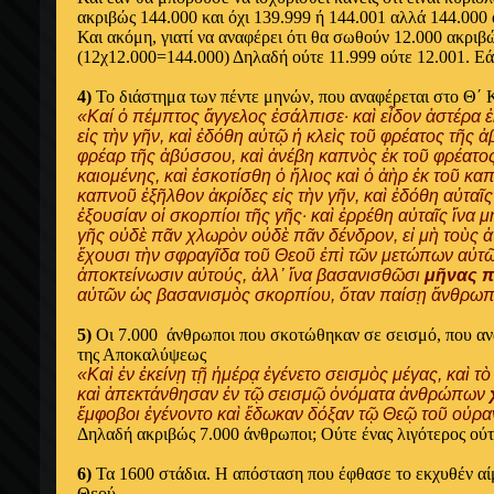
ακριβώς 144.000 και όχι 139.999 ή 144.001 αλλά 144.000
Και ακόμη, γιατί να αναφέρει ότι θα σωθούν 12.000 ακριβ
(12χ12.000=144.000) Δηλαδή ούτε 11.999 ούτε 12.001. Εάν
4)
Το διάστημα των πέντε μηνών, που αναφέρεται στο Θ΄
«Καί ὁ πέμπτος ἄγγελος ἐσάλπισε· καὶ εἶδον ἀστέρα
εἰς τὴν γῆν, καὶ ἐδόθη αὐτῷ ἡ κλεὶς τοῦ φρέατος τῆς ἀ
φρέαρ τῆς ἀβύσσου, καὶ ἀνέβη καπνὸς ἐκ τοῦ φρέατο
καιομένης, καὶ ἐσκοτίσθη ὁ ἥλιος καὶ ὁ ἀὴρ ἐκ τοῦ κα
καπνοῦ ἐξῆλθον ἀκρίδες εἰς τὴν γῆν, καὶ ἐδόθη αὐταῖ
ἐξουσίαν οἱ σκορπίοι τῆς γῆς· καὶ ἐρρέθη αὐταῖς ἵνα 
γῆς οὐδὲ πᾶν χλωρὸν οὐδὲ πᾶν δένδρον, εἰ μὴ τοὺς 
ἔχουσι τὴν σφραγῖδα τοῦ Θεοῦ ἐπὶ τῶν μετώπων αὐτῶν
ἀποκτείνωσιν αὐτούς, ἀλλ᾿ ἵνα βασανισθῶσι
μῆνας π
αὐτῶν ὡς βασανισμὸς σκορπίου, ὅταν παίσῃ ἄνθρω
5)
Οι 7.000 άνθρωποι που σκοτώθηκαν σε σεισμό, που αν
της Αποκαλύψεως
«Καὶ ἐν ἐκείνῃ τῇ ἡμέρᾳ ἐγένετο σεισμὸς μέγας, καὶ τ
καὶ ἀπεκτάνθησαν ἐν τῷ σεισμῷ ὀνόματα ἀνθρώπων
ἔμφοβοι ἐγένοντο καὶ ἔδωκαν δόξαν τῷ Θεῷ τοῦ οὐρα
Δηλαδή ακριβώς 7.000 άνθρωποι; Ούτε ένας λιγότερος ούτ
6)
Τα 1600 στάδια. Η απόσταση που έφθασε το εκχυθέν αίμ
Θεού.