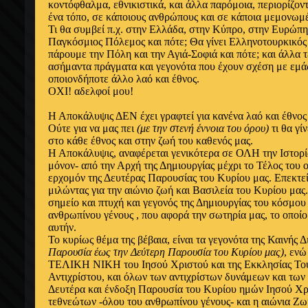
κοντόφθαλμα, εθνικιστικά, και άλλα παρόμοια, περιορίζοντ
ένα τόπο, σε κάποιους ανθρώπους και σε κάποια μεμονωμέ
Τι θα συμβεί π.χ. στην Ελλάδα, στην Κύπρο, στην Ευρώπη; 
Παγκόσμιος Πόλεμος και πότε; Θα γίνει Ελληνοτουρκικός
πάρουμε την Πόλη και την Αγιά-Σοφιά και πότε; και άλλα τ
ασήμαντα πράγματα και γεγονότα που έχουν σχέση με εμάς
οποιονδήποτε άλλο λαό και έθνος.
ΟΧΙ! αδελφοί μου!
Η Αποκάλυψις ΔΕΝ έχει γραφτεί για κανένα λαό και έθνος
Ούτε για να μας πει
(με την στενή έννοια του όρου)
τι θα γί
στο κάθε έθνος και στην ζωή του καθενός μας.
Η Αποκάλυψις, αναφέρεται γενικότερα σε ΟΛΗ την Ιστορία
μόνον- από την Αρχή της Δημιουργίας μέχρι το Τέλος του
ερχομόν της Δευτέρας Παρουσίας του Κυρίου μας. Επεκτεί
μιλώντας για την αιώνιο ζωή και Βασιλεία του Κυρίου μας
σημείο και πτυχή και γεγονός της Δημιουργίας του κόσμου 
ανθρωπίνου γένους , που αφορά την σωτηρία μας, το οποί
αυτήν.
Το κυρίως θέμα της βέβαια, είναι τα γεγονότα της Καινής 
Παρουσία έως την Δεύτερη Παρουσία του Κυρίου μας)
, ενώ
ΤΕΛΙΚΗ ΝΙΚΗ του Ιησού Χριστού και της Εκκλησίας Του 
Αντιχρίστου, και όλων των αντιχρίστων δυνάμεων και των
Δευτέρα και ένδοξη Παρουσία του Κυρίου ημών Ιησού Χρ
τεθνεώτων -όλου του ανθρωπίνου γένους- και η αιώνια Ζω