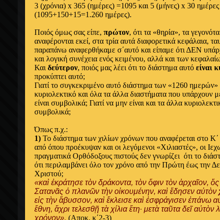
3 (χρόνια) x 365 (ημέρες) =1095 και 5 (μήνες) x 30 ημέρε
(1095+150+15=1.260 ημέρες).
Ποιός όμως σας είπε,
πρώτον
, ότι τα «θηρία», τα γεγονότα
αναφέρονται εκεί, στα τρία αυτά διαφορετικά κεφάλαια, τα
παραπάνω αναφερθήκαμε σ΄αυτό και είπαμε ότι ΔΕΝ υπάρχ
και λογική συνέχεια ενός κειμένου, αλλά και των κεφαλαί
Και
δεύτερον
, ποιός μας λέει ότι το διάστημα αυτό
είναι 
προκύπτει αυτό;
Γιατί το συγκεκριμένο αυτό διάστημα των «1260 ημερών» 
κυριολεκτικό και όλα τα άλλα διαστήματα που υπάρχουν μ
είναι συμβολικά; Γιατί να μην είναι και τα άλλα κυριολεκτι
συμβολικά;
Όπως π.χ.:
1)
Το διάστημα των χιλίων χρόνων που αναφέρεται στο Κ
από όπου προέκυψαν και οι λεγόμενοι «Χιλιαστές», οι Ιεχ
πραγματικά Ορθόδοξους πιστούς δεν γνωρίζει ότι το διάστ
ότι περιλαμβάνει όλο τον χρόνο από την Πρώτη έως την Δ
Χριστού;
«καὶ ἐκράτησε τὸν δράκοντα, τὸν ὄφιν τὸν ἀρχαῖον, ὅς
Σατανᾶς ὁ πλανῶν τὴν οἰκουμένην, καὶ ἔδησεν αὐτὸν
εἰς τὴν ἄβυσσον, καὶ ἔκλεισε καὶ ἐσφράγισεν ἐπάνω αὐ
ἔθνη, ἄχρι τελεσθῇ τὰ χίλια ἔτη· μετὰ ταῦτα δεῖ αὐτὸν 
χρόνον».
(Αποκ. κ΄2-3)