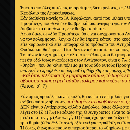
Έπειτα από όλες αυτές τις απαραίτητες διευκρινίσεις, ας έ
Κεφάλαιο της Αποκαλύψεως.
Εάν διαβάσει κανείς το ΙΑ΄Κεφάλαιον, αυτό που μιλάει υπο
Προφήτες», πουθενά δεν θα βρει κάποια αναφορά για τον 
Διαβάστε το όσο θέλετε, δεν θα βρείτε τίποτε.
Αφού όμως οι «δύο Προφήτες», θα είναι σύγχρονοι του Αντ
να τον πολεμήσουν, λογικά δεν θα έπρεπε κάπου, στο κεφά
είτε κυριολεκτικά είτε μεταφορικά το πρόσωπο του Αντιχρ
Φυσικά και θα έπρεπε. Γιατί δεν αναφέρεται τίποτε λοιπόν;
Το μόνον ίσως σημείο, σε όλο το κεφάλαιο, που θα μπορού
πει ότι εδώ ίσως αναφέρεται στον Αντίχριστον, είναι ο 7
σ
ος
«θηρίον» που θα κάνει πόλεμο με τους δύο αυτούς Προφήτα
από εκεί να προήλθε και όλη αυτή η σύγχυση και παρεξήγηση
«Καὶ ὅταν τελέσωσι τὴν μαρτυρίαν αὐτῶν, τὸ θηρίον τ
ἀβύσσου ποιήσει μετ᾿ αὐτῶν πόλεμον καὶ νικήσει αὐτ
(
Ἀποκ. ια’, 7)
Εάν όμως προσέξει κανείς καλά, θα ιδεί ότι εδώ μιλάει για
ανέβει από την άβυσσον,
«τὸ θηρίον τὸ ἀναβαῖνον ἐκ τ
ΔΕΝ είναι ο Αντίχριστος, αλλά ο Διάβολος, όπως άλλωστε 
λέγει στο ΙΖ΄(17
) κεφάλαιο της. Ο Αντίχριστος είναι το 
ον
μέσα από την γη, (Αποκ. ιγ΄, 11) όπως έχουμε αποδείξει στ
τρία θηρία
(όσοι θέλετε ανατρέξτε εκεί για περισσότερα στοιχ
Ή έστω, όπως πιστεύουν οι περισσότεροι το «θηρίον» με τ