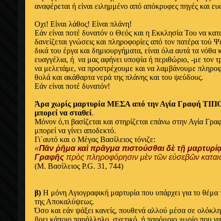
αναφέρεται ή είναι ειλημμένο από απόκρυφες πηγές και ευ
Οχι! Είναι λάθος! Είναι πλάνη!
Εάν είναι ποτέ δυνατόν ο Θεός και η Εκκλησία Του να κατ
δανείζεται γνώσεις και πληροφορίες από τον πατέρα τού Ψε
δικά του έργα και δημιουργήματα, είναι όλα αυτά τα νόθα 
ευαγγέλια, ή να μας αφήνει υποψία ή περιθώριο, -με τον 
να μελετάμε, να προστρέχουμε και να λαμβάνουμε πληροφ
θολά και ακάθαρτα νερά της πλάνης και του ψεύδους.
Εάν είναι ποτέ δυνατόν!
Άρα χωρίς μαρτυρία ΜΕΣΑ από την Αγία Γραφή ΤΙ
μπορεί να σταθεί
.
Μόνον ό,τι βασίζεται και στηρίζεται επάνω στην Αγία Γραφ
μπορεί να γίνει αποδεκτό.
Γι΄αυτό και ο Μέγας Βασίλειος τόνιζε:
«
Πᾶν ῥῆμα καὶ πρᾶγμα πιστούσθαι δὲ τῇ μαρτυρί
Γραφῆς
πρὸς πληροφόρησιν μὲν τῶν εὐσεβῶν καται
(Μ. Βασίλειος P.G. 31, 744)
β)
Η μόνη Αγιογραφική μαρτυρία που υπάρχει για το θέμα
της Αποκαλύψεως.
Όσο και εάν ψάξει κανείς, πουθενά αλλού μέσα σε ολόκλ
βρει κάποιο παράλληλο, σχετικό, ή παρόμοιο χωρίο που να 