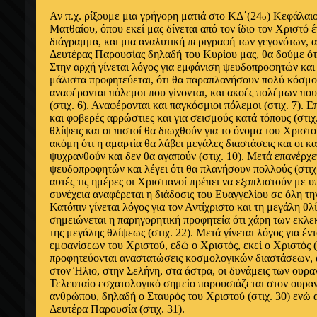
Αν π.χ. ρίξουμε μια γρήγορη ματιά στο ΚΔ΄(24
) Κεφάλαιο
ο
Ματθαίου, όπου εκεί μας δίνεται από τον ίδιο τον Χριστό 
διάγραμμα, και μια αναλυτική περιγραφή των γεγονότων, απ
Δευτέρας Παρουσίας δηλαδή του Κυρίου μας, θα δούμε ότ
Στην αρχή γίνεται λόγος για εμφάνιση ψευδοπροφητών και
μάλιστα προφητεύεται, ότι θα παραπλανήσουν πολύ κόσμο (
αναφέρονται πόλεμοι που γίνονται, και ακοές πολέμων που
(
στιχ.
6). Αναφέρονται και παγκόσμιοι πόλεμοι (
στιχ.
7). Επ
και φοβερές αρρώστιες και για σεισμούς κατά τόπους (
στιχ
θλίψεις και οι πιστοί θα διωχθούν για το όνομα του Χριστο
ακόμη ότι η αμαρτία θα λάβει μεγάλες διαστάσεις και οι 
ψυχρανθούν και δεν θα αγαπούν (
στιχ.
10). Μετά επανέρχετ
ψευδοπροφητών και λέγει ότι θα πλανήσουν πολλούς (
στιχ
αυτές τις ημέρες οι Χριστιανοί πρέπει να εξοπλιστούν με υ
συνέχεια αναφέρεται η διάδοσις του Ευαγγελίου σε όλη τη
Κατόπιν γίνεται λόγος για τον Αντίχριστο και τη μεγάλη θλ
σημειώνεται η παρηγορητική προφητεία ότι χάρη των εκλε
της μεγάλης θλίψεως (
στιχ.
22). Μετά γίνεται λόγος για έν
εμφανίσεων του Χριστού, εδώ ο Χριστός, εκεί ο Χριστός (
προφητεύονται αναστατώσεις κοσμολογικών διαστάσεων, 
στον Ήλιο, στην Σελήνη, στα άστρα, οι δυνάμεις των ουρ
Τελευταίο εσχατολογικό σημείο παρουσιάζεται στον ουραν
ανθρώπου, δηλαδή ο Σταυρός του Χριστού (
στιχ.
30) ενώ 
Δευτέρα Παρουσία (
στιχ.
31).