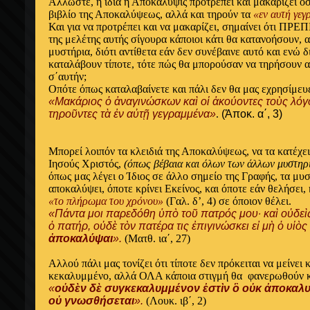
Άλλωστε, η ίδια η Αποκάλυψις προτρέπει και μακαρίζει ό
βιβλίο της Αποκαλύψεως, αλλά και τηρούν τα
«εν αυτή γε
Και για να προτρέπει και να μακαρίζει, σημαίνει ότι ΠΡΕΠ
της μελέτης αυτής σίγουρα κάποιοι κάτι θα κατανοήσουν, 
μυστήρια, διότι αντίθετα εάν δεν συνέβαινε αυτό και ενώ
καταλάβουν τίποτε, τότε πώς θα μπορούσαν να τηρήσουν α
σ΄αυτήν;
Οπότε όπως καταλαβαίνετε και πάλι δεν θα μας εχρησίμευε
«Μακάριος ὁ ἀναγινώσκων καὶ οἱ ἀκούοντες τοὺς λόγ
τηροῦντες τὰ ἐν αὐτῇ γεγραμμένα»
.
(Ἀποκ. α΄, 3)
Μπορεί λοιπόν τα κλειδιά της Αποκαλύψεως, να τα κατέ
Ιησούς Χριστός,
(όπως βέβαια και όλων των άλλων μυστηρ
όπως μας λέγει ο Ίδιος σε άλλο σημείο της Γραφής, τα μυσ
αποκαλύψει, όποτε κρίνει Εκείνος, και όποτε εάν θελήσει, 
«το πλήρωμα του χρόνου»
(Γαλ. δ’, 4) σε όποιον θέλει.
«Πάντα μοι παρεδόθη ὑπὸ τοῦ πατρός μου· καὶ οὐδεὶς 
ὁ πατήρ, οὐδὲ τὸν πατέρα τις ἐπιγινώσκει εἰ μὴ ὁ υἱὸς
ἀποκαλύψαι
».
(Ματθ. ια΄, 27)
Αλλού πάλι μας τονίζει ότι τίποτε δεν πρόκειται να μείνει
κεκαλυμμένο, αλλά ΟΛΑ κάποια στιγμή θα φανερωθούν κα
«
οὐδὲν δὲ συγκεκαλυμμένον ἐστὶν ὃ οὐκ ἀποκαλυ
οὐ γνωσθήσεται
».
(Λουκ. ιβ΄, 2)