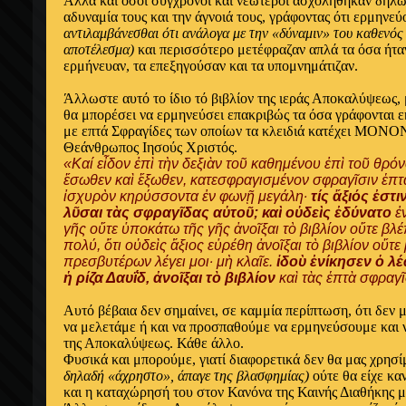
Αλλά και όσοι σύγχρονοι και νεώτεροι ασχολήθηκαν δήλω
αδυναμία τους και την άγνοιά τους, γράφοντας ότι ερμηνε
αντιλαμβάνεσθαι ότι ανάλογα με την «δύναμιν» του καθενός 
αποτέλεσμα)
και περισσότερο μετέφραζαν απλά τα όσα ήτα
ερμήνευαν, τα επεξηγούσαν και τα υπομνημάτιζαν.
Άλλωστε αυτό το ίδιο τό βιβλίον της ιεράς Αποκαλύψεως,
θα μπορέσει να ερμηνεύσει επακριβώς τα όσα γράφονται εκ
με επτά Σφραγίδες των οποίων τα κλειδιά κατέχει ΜΟΝΟΝ
Θεάνθρωπος Ιησούς Χριστός.
«Καί εἶδον ἐπὶ τὴν δεξιὰν τοῦ καθημένου ἐπὶ τοῦ θρό
ἔσωθεν καὶ ἔξωθεν, κατεσφραγισμένον σφραγῖσιν ἑπτά
ἰσχυρὸν κηρύσσοντα ἐν φωνῇ μεγάλη·
τίς ἄξιός ἐστι
λῦσαι τὰς σφραγῖδας αὐτοῦ; καὶ οὐδεὶς ἐδύνατο
ἐ
γῆς οὔτε ὑποκάτω τῆς γῆς ἀνοῖξαι τὸ βιβλίον οὔτε βλέ
πολύ, ὅτι οὐδεὶς ἄξιος εὑρέθη ἀνοῖξαι τὸ βιβλίον οὔτε 
πρεσβυτέρων λέγει μοι· μὴ κλαῖε.
ἰδοὺ ἐνίκησεν ὁ λέ
ἡ ρίζα Δαυΐδ, ἀνοῖξαι τὸ βιβλίον
καὶ τὰς ἑπτὰ σφραγ
Αυτό βέβαια δεν σημαίνει, σε καμμία περίπτωση, ότι δεν 
να μελετάμε ή και να προσπαθούμε να ερμηνεύσουμε και 
της Αποκαλύψεως. Κάθε άλλο.
Φυσικά και μπορούμε, γιατί διαφορετικά δεν θα μας χρησί
δηλαδή «άχρηστο», άπαγε της βλασφημίας)
ούτε θα είχε κ
και η καταχώρησή του στον Κανόνα της Καινής Διαθήκης με