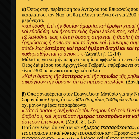
α)
Όπως στην περίπτωση του Αντίοχου του Επιφανούς που 
καταπατήσει τον Ναό και θα μολύνει τα Άγια όχι για 2300 
μερόνυχτα.
«καὶ ἐδόθη ἐπὶ τὴν θυσίαν ἁμαρτία, καὶ ἐρρίφη χαμαὶ 
καὶ εὐοδώθη. καὶ ἤκουσα ἑνὸς ἁγίου λαλοῦντος, καὶ εἶ
τῷ λαλοῦντι· ἕως πότε ἡ ὅρασις στήσεται, ἡ θυσία ἡ ἀ
ἐρημώσεως ἡ δοθεῖσα, καὶ τὸ ἅγιον καὶ ἡ δύναμις συμ
αὐτῷ· ἕως ἑ
σπέρας καὶ πρωΐ ἡμέραι δισχίλιαι καὶ τ
καθαρισθήσεται τὸ ἅγιον...».
(Δανιήλ η΄, 12-14)
Μάλιστα, για να μήν υπάρχει καμμία αμφιβολία ότι εννοεί κ
Θεός διά μέσου του Αρχαγγέλου Γαβριήλ, επιβεβαιώνει στ
είναι 2300 μερόνυκτα και όχι κάτι άλλο.
«Καὶ ἡ ὅρασις τῆς
ἑσπέρας
καὶ τῆς
πρωΐας
τῆς ρηθεί
σφράγισον τὴν ὅρασιν, ὅτι εἰς ἡμέρας πολλάς».
(Δανιή
β)
Όπως αναφέρεται στον Ευαγγελιστή Ματθαίο για την Νη
Σαραντάριον Όρος, ότι
«ενήστευσε ημέρας τεσσαράκοντα κ
όχι μόνον ημέρας τεσσαράκοντα.
«Τότε ὁ ᾿Ιησοῦς ἀνήχθη εἰς τὴν ἔρημον ὑπὸ τοῦ Πνε
διαβόλου, καὶ νηστεύσας
ἡμέρας τεσσαράκοντα καὶ
ὕστερον ἐπείνασε».
(Ματθ. δ΄, 1-3)
Γιατί δεν λέγει ότι ενήστευσε
«ἡμέρας τεσσαράκοντα»
, 
τεσσαράκοντα καὶ νύκτας τεσσαράκοντα»;
Προφανώς γ
τεσσαράκοντα»
, και άλλο
«ἡμέρας καὶ νύκτας τεσσαρά