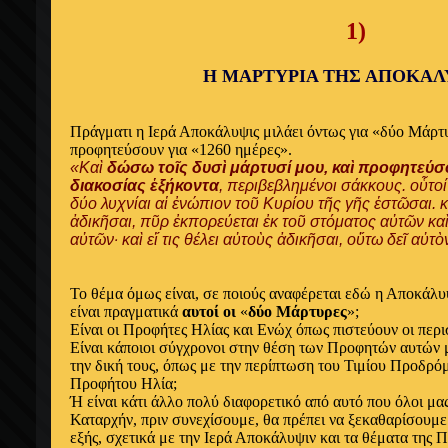
1)
Η ΜΑΡΤΥΡΙΑ ΤΗΣ ΑΠΟΚΑ
Πράγματι η Ιερά Αποκάλυψις μιλάει όντως για «δύο Μάρτυ
προφητεύσουν για «1260 ημέρες».
«Καὶ
δώσω τοῖς δυσὶ μάρτυσί μου, καὶ προφητεύσ
διακοσίας ἑξήκοντα
, περιβεβλημένοι σάκκους. οὗτοί ε
δύο λυχνίαι αἱ ἐνώπιον τοῦ Κυρίου τῆς γῆς ἑστῶσαι. κα
ἀδικῆσαι, πῦρ ἐκπορεύεται ἐκ τοῦ στόματος αὐτῶν καὶ
αὐτῶν· καὶ εἴ τις θέλει αὐτοὺς ἀδικῆσαι, οὕτω δεῖ αὐ
Το θέμα όμως είναι, σε ποιούς αναφέρεται εδώ η Αποκάλυ
είναι πραγματικά
αυτοί οι
«
δύο Μάρτυρες
»;
Είναι οι Προφήτες Ηλίας και Ενώχ όπως πιστεύουν οι περ
Είναι κάποιοι σύγχρονοι στην θέση των Προφητών αυτών μ
την δική τους, όπως με την περίπτωση του Τιμίου Προδρό
Προφήτου Ηλία;
Ή είναι κάτι άλλο πολύ διαφορετικό από αυτό που όλοι μ
Καταρχήν, πριν συνεχίσουμε, θα πρέπει να ξεκαθαρίσουμε 
εξής, σχετικά με την Ιερά Αποκάλυψιν και τα θέματα της Π