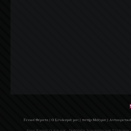
Γενικά Θέματα |
Ο Σύνδεσμός μας |
πατήρ Μάξιμος |
Αντιαιρετικά
Άγιος Κοσμάς Ο Αιτωλός - Ορθόδοξος Ιεραποστολικός Σύνδεσμος