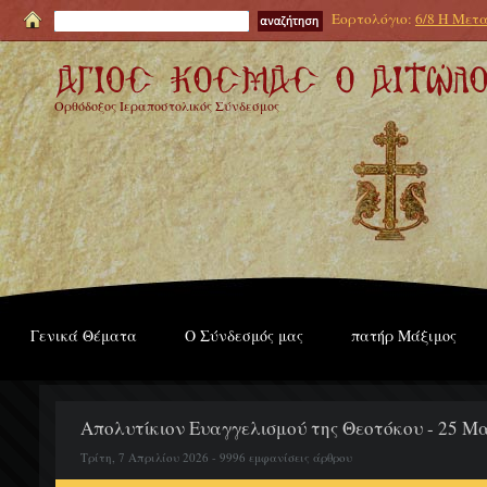
Εορτολόγιο:
6/8 Η Μετα
Ορθόδοξος Ιεραποστολικός Σύνδεσμος
Γενικά Θέματα
Ο Σύνδεσμός μας
πατήρ Μάξιμος
Απολυτίκιον Ευαγγελισμού της Θεοτόκου - 25 Μ
Τρίτη, 7 Απριλίου 2026 - 9996 εμφανίσεις άρθρου