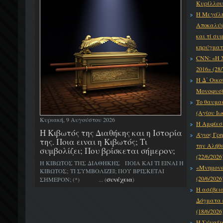
Κυρίλλου 
Η Μεγάλη
Αποκαλύψε
και τί συ
κηρύγματό
CNN: «Η 
2016» (28/
Η Δ΄ Οικο
Μονοφυσίτ
Το θαυμα
(Αγίου Ιω
Κυριακή, 9 Αυγούστου 2026
Η Αμφίεση
H Κιβωτός της Διαθήκης και η Ιστορία
Άγιος Γρη
της. Ποια ειναι η Κιβωτός; Τι
την Αλήθε
συμβολίζει; Που βρίσκεται σήμερον;
(22/6/2026
Η ΚΙΒΩΤΟΣ ΤΗΣ ΔΙΑΘΗΚΗΣ ΠΟΙΑ ΚΑΙ ΤΙ ΕΙΝΑΙ Η
«Μνημονεύ
ΚΙΒΩΤΟΣ; ΤΙ ΣΥΜΒΟΛΙΖΕΙ; ΠΟΥ ΒΡΙΣΚΕΤΑΙ
(20/6/2026
συνέχεια
ΣΗΜΕΡΟΝ; (*) ... (
)
Η ασέβει
Δόγματα κ
(18/6/2026
Η Σύναξι