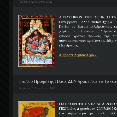
Τρίτη, 4 Αυγούστου 2026
ΑΠΟΛΥΤΙΚΙΟΝ ΤΩΝ ΑΓΙΩΝ ΕΠΤΑ 
Οκτωβρίου) Απολυτίκιον.Ήχος α΄. Τη
Παίδες εν Εφέσω εκλάμψαντες, ε
χαρίτων του Πνεύματος, διέμειναν
φθοράς χρόνοις πολλοίς, την πα
πιστούμενοι τους κράζοντας, δόξα 
εξεγείραντι,...
Διαβάστε περισσότερα »
Γιατί ο Προφήτης Ηλίας ΔΕΝ πρόκειται να ξαναέλ
Κυριακή, 2 Αυγούστου 2026
ΓΙΑΤΙ Ο ΠΡΟΦΗΤΗΣ ΗΛΙΑΣ ΔΕΝ ΠΡΟ
ΓΗΣΠρώτη Δημοσίευσις 20/07/2017Κ
ἕνα δημοσίευμα μέ τίτλο «Θά