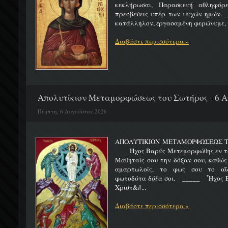
κεκλήρωσαι, Παρασκευή αθληφόρε
πρεσβεύεις υπέρ των ψυχών ημών. _
κατάλληλον, ἐργασαμένη φερώνυμε, τ
Διαβάστε περισσότερα »
Απολυτίκιον Μεταμορφώσεως του Σωτήρος - 6 
Πέμπτη, 6 Αυγούστου 2026
ΑΠΟΛΥΤΙΚΙΟΝ ΜΕΤΑΜΟΡΦΩΣΕΩΣ 
Ήχος Βαρύς Μετεμορφώθης εν τω όρ
Μαθηταίς σου την δόξαν σου, καθώς
αμαρτωλοίς, το φως σου το αΐδι
φωτοδότα δόξα σοι. _____ Ἦχος Β
Χριστ&#...
Διαβάστε περισσότερα »