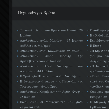
Περισσότερα Άρθρα
Το Απολυτίκιον του Προφήτου Ηλιού - 20
Ο Διάλογος 
Ιουλίου
Η «Ορθοδοξί
Απολυτίκιον Αγίας Μαρίνας - 17 Ιουλίου
Περί Μαγείας
(ψάλλει ο π. Μάξιμος)
Η Πίστη
Απολυτίκιον Αγίου Καλλινίκου -29 Ιουλίου
«H Κιβωτός 
Απολυτίκιον Οσίας Ειρήνης της
για μία ακ
Χρυσοβαλάντου - 28 Ιουλίου
Αλήθεια της 
Απολυτίκιον Οσίου Νικοδήμου του
«Ο Πύρινος Π
Αγιορείτου -14 Ιουλίου
η Κόλαση και
Η Ομολογία Πίστεως του Αγίου Νικοδήμου
«Κατά Ενωτ
Η θαυματουργή εικόνα της Παναγίας της
κατά του Οι
Τριχερούσας - Άγιον Όρος
των Εκκλησι
Απολυτίκιον Κοιμήσεως της Αγίας Άννης -
Οικουμεν
25 Ιουλίου
Ευαγγελίου 
Ποιοι είναι οι Μονοφυσίτες και γιατί
Η Μεγάλη π
λέγονται έτσι
Ορθοδοξίας