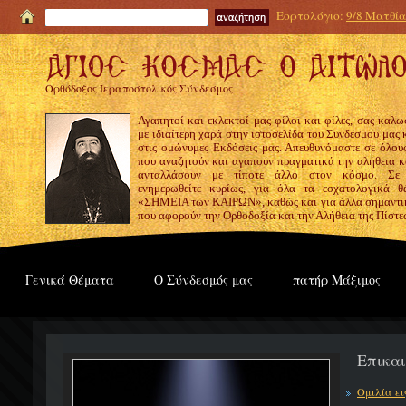
Εορτολόγιο:
9/8 Ματθία
Ορθόδοξος Ιεραποστολικός Σύνδεσμος
Αγαπητοί και εκλεκτοί μας φίλοι και φίλες, σας καλω
με ιδιαίτερη χαρά στην ιστοσελίδα του Συνδέσμου μας
στις ομώνυμες Εκδόσεις μας. Απευθυνόμαστε σε όλους
που αναζητούν και αγαπούν πραγματικά την αλήθεια κα
ανταλλάσουν με τίποτε άλλο στον κόσμο. Σε
ενημερωθείτε κυρίως, για όλα τα εσχατολογικά θ
«ΣΗΜΕΙΑ των ΚΑΙΡΩΝ», καθώς και για άλλα σημαντι
που αφορούν την Ορθοδοξία και την Αλήθεια της Πίστε
Γενικά Θέματα
Ο Σύνδεσμός μας
πατήρ Μάξιμος
Επικα
Ομιλία ε