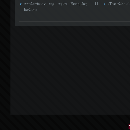
Απολυτίκιον της Αγίας Ευφημίας - 11
«Του αλλοιώσ
Ιουλίου