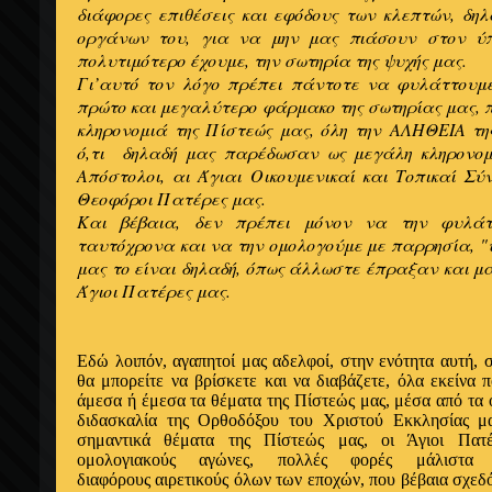
διάφορες επιθέσεις και εφόδους των κλεπτών, δη
οργάνων του, για να μην μας πιάσουν στον ύπ
πολυτιμότερο έχουμε, την σωτηρία της ψυχής μας.
Γι’αυτό τον λόγο πρέπει πάντοτε να φυλάττουμ
πρώτο και μεγαλύτερο φάρμακο της σωτηρίας μας, π
κληρονομιά της Πίστεώς μας, όλη την ΑΛΗΘΕΙΑ τη
ό,τι δηλαδή μας παρέδωσαν ως μεγάλη κληρονομι
Απόστολοι, αι Άγιαι Οικουμενικαί και Τοπικαί Σύν
Θεοφόροι Πατέρες μας.
Και βέβαια, δεν πρέπει μόνον να την φυλά
ταυτόχρονα και να την ομολογούμε με παρρησία, "ψ
μας το είναι δηλαδή, όπως άλλωστε έπραξαν και μα
Άγιοι Πατέρες μας.
Εδώ λοιπόν, αγαπητοί μας αδελφοί, στην ενότητα αυτή, 
θα μπορείτε να βρίσκετε και να διαβάζετε, όλα εκείνα
π
άμεσα ή έμεσα
τα θέματα της Πίστεώς μας, μέσα
από
τα
διδασκαλία της
Ορθοδόξου
του Χριστού
Εκκλησίας 
σημαντικά θέματα της Πίστεώς μας,
οι
Άγιοι
Πατ
ομολογιακούς αγώνες, πολλές φορές μάλιστ
διαφόρους
αιρετικούς όλων των εποχών, που βέβαια σχεδόν