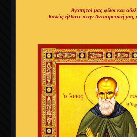
Αγαπητοί μας φίλοι και
αδελ
Καλώς ήλθατε στην Αντιαιρετική μας 