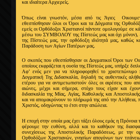
και ιδιαίτερα Αρχιερείς.
Όπως είναι γνωστόν, μέσα από τις Άγιες Οικουμεν
εθε
σπίσθησαν όλοι οι Όροι και τα Δόγματα της Ορθοδ
εμείς
οι Ορθόδοξοι Χριστιανοί πάντοτε
ομολογούμε
σε κά
μέσω
του ΣΥΜΒΟΛΟΥ της Πίστεώς μας
και
όχι
μόνον),
της Πίστεώς μας, την
ορθόδοξη ιδιότητά
μας, καθώς κ
Παράδοση των
Αγίων
Πατέρων μας.
Ο
σκοπός που
εθεσπίσθησαν
οι Δογματικοί
Όροι
των Οι
οποίους εκφράζεται η
ουσία της Πίστεώς μας,
υπήρξε
διπλ
Αφ’ ενός
μεν για να πληροφορηθεί το χριστεπώνυμ
Δογματική Της Διδασκαλία, δηλαδή τις αυθεντικές
αλήθ
ετέρου
για να
αντιμετωπιστούν όλες
οι αιρέσεις που
α
αιώνες, μέχρι και σήμερα, στόχο τους είχαν και
έχο
διδασκαλία της Μίας,
Αγίας
, Καθολικής και
Αποστολική
και να
απομακρύνουν
το πλήρωμά της
από
την
Αλήθεια
, 
Χριστός,
οδηγώντας
το
έτσι
στην
απώλεια
.
Η εποχή
στην
οποία
μας
έχει
τάξει
όλους εμάς η
Πρόνοια 
φέρουμε την ευθύνη,
αλλά
και το καθήκον της διασφ
συνεχίσεως της
Αποστολικής
Παραδόσεως, με την
ο
Ορθοδόξων
Χριστιανών, γνησίων
απογόνων
των τιτάνε