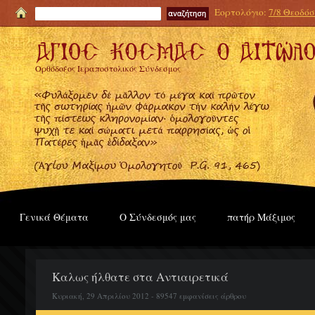
Εορτολόγιο:
7/8 Θεοδόσι
Ορθόδοξος Ιεραποστολικός Σύνδεσμος
Γενικά Θέματα
Ο Σύνδεσμός μας
πατήρ Μάξιμος
Καλως ήλθατε στα Αντιαιρετικά
Κυριακή, 29 Απριλίου 2012 - 89547 εμφανίσεις άρθρου