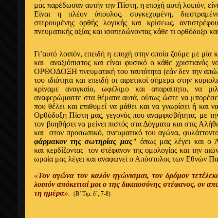
μας παρέδωσαν αυτήν την Πίστη, η εποχή αυτή λοιπόν, είν
Είναι
η
πλέον
ύπουλος
, συγκεχυμένη, διεστραμέν
στερουμένης
ορθής
λογικής και κρίσεως,
αντιστρέφ
πνευματικής
αξίας
και
ισοπεδώνοντας
κάθε τι
ορθόδοξο
κα
Γι’αυτό
λοιπόν, επειδή
η εποχή
στην
οποία
ζούμε με μία 
και
αναξιόπιστος
και είναι φυσικό
ο
κάθε χριστιανός ν
ΟΡΘΟΔΟΞΗ πνευματική του ταυτότητα (
εάν
δεν την
απώ
του
ιδιότητα
και
επειδή
οι αιρετικοί σήμερα στην κυριολ
κρίναμε
αναγκαίο
,
ωφέλιμο
και
απαραίτητο
, να μιλ
αναφερώμαστε στα θέματα αυτά
, ούτως
ώστε
να μπορέσ
που θέλει και επιθυμεί να μάθει και να γνωρίσει ή και
ν
Ορθόδοξη Πίστη μας, γεγονός που
αναμφισβήτητα
, με τ
τον βοηθήσει να μείνει πιστός στα Δόγματα και στις
Αλήθ
και
στον προσωπικό, πνευματικό του
αγώνα, φυλάττοντ
φάρμακον της σωτηρίας μας"
όπως μας λέγει και ο 
και κερδίζοντας τον στέφανον της ομολογίας και την αιώ
ωραία μας λέγει και αναφωνεί ο Απόστολος των Εθνών Πα
«
Τον αγώνα τον καλόν ηγώνισμαι, τον δρόμον τετέ
λοιπόν απόκειταί μοι ο της δικαιοσύνης στέφανος, ον απ
τη
ημέρα
».
(Β’ Τιμ. δ΄, 7-8)