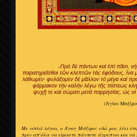
Πρό δέ πάντων καί ἐπί πᾶσι, νήφ
«
παρατηρεῖσθαι τῶν κλεπτῶν τάς ἐφόδους, ἵνα 
λάθωμεν· φυλάξομεν δέ μᾶλλον τό μέγα καί π
φάρμακον τήν καλήν λέγω τῆς πίστεως κλ
ψυχῇ τε καί σώματι μετά παρρησίας, ὡς οἱ
(Ἁγίου Μαξίμο
Με απλά λόγια, ο Άγιος Μάξιμος εδώ μας λέει ότ
πριν απ΄όλα να είμαστε πάντοτε άγρυπνοι και να