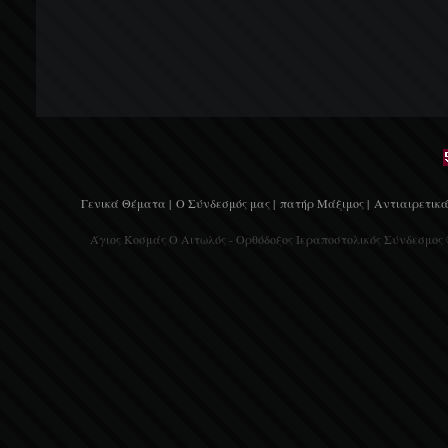
Γενικά Θέματα |
Ο Σύνδεσμός μας |
πατήρ Μάξιμος |
Αντιαιρετικά
Άγιος Κοσμάς Ο Αιτωλός - Ορθόδοξος Ιεραποστολικός Σύνδεσμος