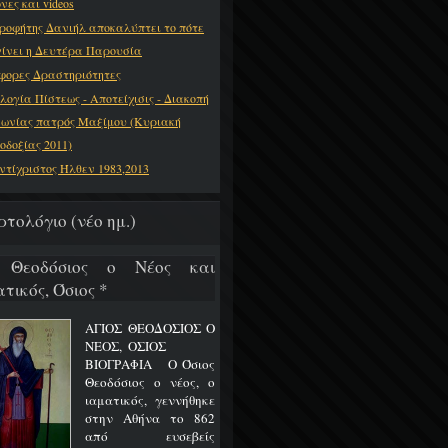
νες και videos
ροφήτης Δανιήλ αποκαλύπτει το πότε
γίνει η Δευτέρα Παρουσία
φορες Δραστηριότητες
λογία Πίστεως - Αποτείχισις - Διακοπή
νωνίας πατρός Μαξίμου (Κυριακή
οδοξίας 2011)
ντίχριστος Ήλθεν 1983,2013
ρτολόγιο (νέο ημ.)
 Θεοδόσιος ο Νέος και
τικός, Όσιος *
ΑΓΙΟΣ ΘΕΟΔΟΣΙΟΣ Ο
ΝΕΟΣ, ΟΣΙΟΣ
ΒΙΟΓΡΑΦΙΑ Ο Όσιος
Θεοδόσιος ο νέος, ο
ιαματικός, γεννήθηκε
στην Αθήνα το 862
από ευσεβείς