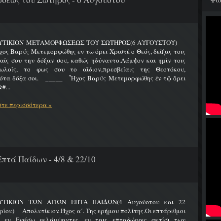
ΥΤΙΚΙΟΝ ΜΕΤΑΜΟΡΦΩΣΕΩΣ ΤΟΥ ΣΩΤΗΡΟΣ(6 ΑΥΓΟΥΣΤΟΥ)
Βαρύς Μετεμορφώθης εν τω όρει Χριστέ ο Θεός, δείξας τοις
ίς σου την δόξαν σου, καθώς ηδύναντο.Λάμψον και ημίν τοις
ωλοίς, το φως σου το αΐδιον,πρεσβείαις της Θεοτόκου,
ότα δόξα σοι. _____ Ἦχος Βαρύς Μετεμορφώθης ἐν τῷ ὄρει
#...
τε περισσότερα »
πτά Παίδων - 4/8 & 22/10
ΤΙΚΙΟΝ ΤΩΝ ΑΓΙΩΝ ΕΠΤΑ ΠΑΙΔΩΝ(4 Αυγούστου και 22
ίου) Απολυτίκιον.Ήχος α΄. Της ερήμου πολίτης.Οι επτάριθμοι
ς εν Εφέσω εκλάμψαντες, εν ταις επταδώροις ακτίσι των