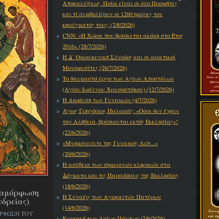
Αποκαλύψεως. Ποίοι είναι οι δύο Προφήτες
και τί συμβολίζουν οι 1260 ημέρες του
κηρύγματός τους; (2/8/2026)
CNN: «Η Χώρα που βρίσκεται ακόμη στο Έτος
2016» (28/7/2026)
Η Δ΄ Οικουμενική Σύνοδος και οι αιρετικοί
Μονοφυσίτες (26/7/2026)
Το θαυμαστό έργο των Αγίων Αποστόλων
(Αγίου Ιωάννου Χρυσοστόμου) (12/7/2026)
Η Αμφίεση των Γυναικών (4/7/2026)
Άγιος Γρηγόριος Παλαμάς: «Όσοι δεν έχουν
την Αλήθεια, βρίσκονται εκτός Εκκλησίας»!
(22/6/2026)
«Μνημονεύετε της Γυναικός Λώτ...»
(20/6/2026)
Η ασέβεια των σημερινών κληρικών στα
Δόγματα και τις Παραδόσεις της Εκκλησίας
(18/6/2026)
εταμόρφωση
Η Σύναξις των Αγιορειτών Πατέρων
νδρείας)
(14/6/2026)
ΟΡΦΩΣΗ ΤΟΥ
Κυριακή των Αγίων Πάντων (7/6/2026)