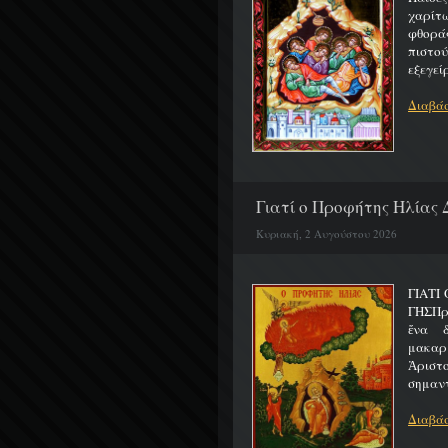
χαρίτ
φθορά
πιστο
εξεγείρ
Διαβάσ
Γιατί ο Προφήτης Ηλίας 
Κυριακή, 2 Αυγούστου 2026
ΓΙΑΤΙ
ΓΗΣΠρ
ἕνα 
μακαρ
Ἀριστ
σημαντ
Διαβάσ