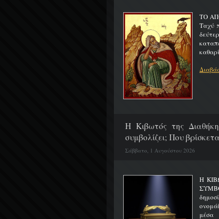
ΤΟ ΑΠ
Ταχύ 
δεύτερ
καταπ
καθαρίζ
Διαβάσ
H Κιβωτός της Διαθήκη
συμβολίζει; Που βρίσκετα
Σάββατο, 1 Αυγούστου 2026
Η ΚΙΒ
ΣΥΜΒ
δημοσ
ονομά
μέσα 