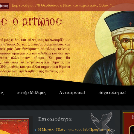
Εορτολόγιο:
7/8 Θεοδόσιος ο Νέος και ιαματικός, Όσιος *
...
οί μας φίλοι και φίλες, σας καλωσορίζουμε
την ιστοσελίδα του Συνδέσμου μας καθώς και
εις μας. Απευθυνόμαστε σε όλους εκείνους
γαπούν πραγματικά την αλήθεια και δεν την
ίποτε άλλο στον κόσμο. Σε μας, θα
ς, για όλα τα εσχατολογικά θέματα, τα
», καθώς και για άλλα σημαντικά θέματα
οδοξία και την Αλήθεια της Πίστεώς μας.
ας
πατήρ Μάξιμος
Αντιαιρετικά
Εσχατολογικά
Επικαιρότητα
Η Μεγάλη Πλάνη για τους δύο Προφήτες της