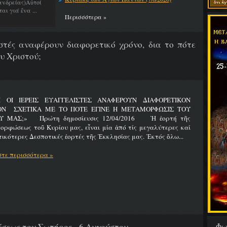
νδρείας)Αὐτοί
ι γιά ἕνα ...
Περισσότερα »
λιστές αναφέρουν διαφορετικό χρόνο, δια το πότε
υ Χριστού;
Ι ΟΙ ΙΕΡΕΙΣ ΕΥΑΓΓΕΛΙΣΤΕΣ ΑΝΑΦΕΡΟΥΝ ΔΙΑΦΟΡΕΤΙΚΟΝ
ΟΝ ΣΧΕΤΙΚΑ ΜΕ ΤΟ ΠΟΤΕ ΕΓΙΝΕ Η ΜΕΤΑΜΟΡΦΩΣΙΣ ΤΟΥ
Υ ΜΑΣ;» Πρώτη δημοσίευσις 12/04/2016 Ἡ ἑορτή τῆς
ρφώσεως τοῦ Κυρίου μας, εἶναι μία ἀπό τίς μεγαλύτερες καί
ικότερες Δεσποτικές ἑορτές τῆς Ἐκκλησίας μας. Ἐκτός ὅλω...
τε περισσότερα »
Φω
εως του Σωτήρος - 6 Αυγούστου