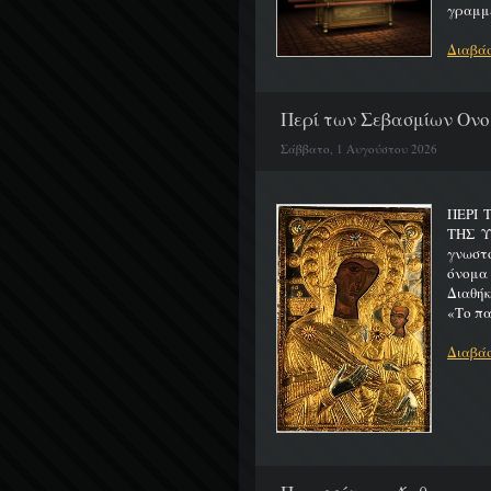
γραμμέ
Διαβάσ
Περί των Σεβασμίων Ονο
Σάββατο, 1 Αυγούστου 2026
ΠΕΡΙ 
ΤΗΣ 
γνωστό
όνομα
Διαθήκ
«Το πα
Διαβάσ