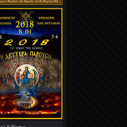
τό & Βίντεο