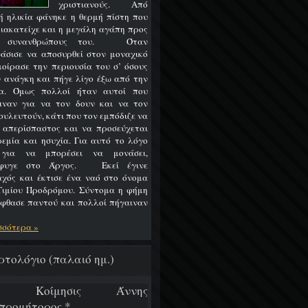
χριστιανούς. Από
ή ηλικία φάνηκε η θερμή πίστη που
διακατείχε και η μεγάλη αγάπη προς
ς συνανθρώπους του. Όταν
άσισε να αποσυρθεί στον μοναχικό
 μοίρασε την περιουσία του σ’ όσους
ν ανάγκη και πήγε λίγο έξω από την
α. Όμως πολλοί ήταν αυτοί που
ιναν για να τον δουν και να τον
ουλευτούν, κάτι που τον εμπόδιζε να
ι απερίσπαστος και να προσεύχεται
ρεμία και ησυχία. Για αυτό το λόγο
 για να μπορέσει να μονάσει,
έφυγε στο Άργος. Εκεί έγινε
χός και έκτισε ένα ναό στο όνομα
Τιμίου Προδρόμου. Σύντομα η φήμη
έφθασε παντού και πολλοί πήγαιναν
σσότερα »
ρτολόγιο (παλαιό ημ.)
/7 Κοίμησις Άννης
προμήτορος *