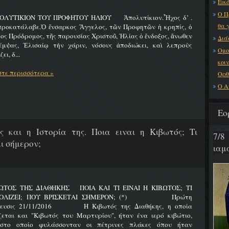
Εικό
Ο Π
ΟΛΥΤΙΚΙΟΝ ΤΟΥ ΠΡΟΦΗΤΟΥ ΗΛΙΟΥ Ἀπολυτίκιον.Ἦχος δ’ .
θα 
προκατάλαβε.Ὁ ἔνσαρκος Ἄγγελος, τῶν Προφητῶν ἡ κρηπίς, ὁ
ος Πρόδρομος, τῆς παρουσίας Χριστοῦ, Ἠλίας ὁ ἔνδοξος, ἄνωθεν
Διά
έμψας, Ἐλισαίῳ τὴν χάριν, νόσους ἀποδιώκει, καὶ λεπροὺς
Ομο
ει, δ...
κοι
τε περισσότερα »
Ορθ
Ο Α
Εο
ς και η Ιστορία της. Ποια ειναι η Κιβωτός; Τι
7/8
ι σήμερον;
ιαμα
ΩΤΟΣ ΤΗΣ ΔΙΑΘΗΚΗΣ ΠΟΙΑ ΚΑΙ ΤΙ ΕΙΝΑΙ Η ΚΙΒΩΤΟΣ; ΤΙ
ΟΛΙΖΕΙ; ΠΟΥ ΒΡΙΣΚΕΤΑΙ ΣΗΜΕΡΟΝ; (*) Πρώτη
ίευσις 21/11/2016 Η Κιβωτός της Διαθήκης, η οποία
ζεται και "Κιβωτός του Μαρτυρίου", ήταν ένα ιερό κιβώτιο,
στο οποίο φυλάσσονταν οι πέτρινες πλάκες όπου ήταν