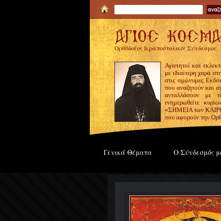
Ορθόδοξος Ιεραποστολικός Σύνδεσμος
Αγαπητοί και εκλεκτ
με ιδιαίτερη χαρά σ
στις ομώνυμες Εκδόσ
που αναζητούν και α
ανταλλάσουν με τ
ενημερωθείτε κυρίω
«ΣΗΜΕΙΑ των ΚΑΙΡΩΝ
που αφορούν την Ορθ
Γενικά Θέματα
Ο Σύνδεσμός μ