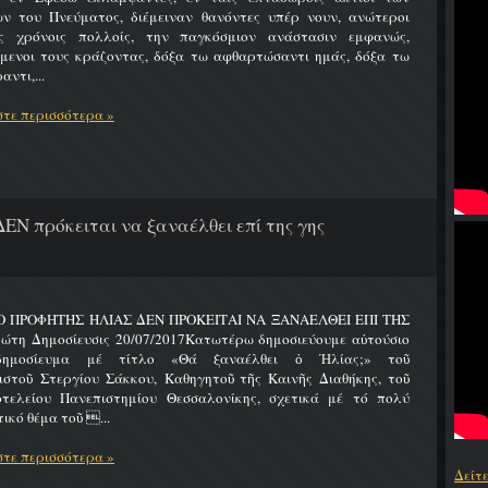
ων του Πνεύματος, διέμειναν θανόντες υπέρ νουν, ανώτεροι
ς χρόνοις πολλοίς, την παγκόσμιον ανάστασιν εμφανώς,
ύμενοι τους κράζοντας, δόξα τω αφθαρτώσαντι ημάς, δόξα τω
αντι,...
τε περισσότερα »
ΔΕΝ πρόκειται να ξαναέλθει επί της γης
 Ο ΠΡΟΦΗΤΗΣ ΗΛΙΑΣ ΔΕΝ ΠΡΟΚΕΙΤΑΙ ΝΑ ΞΑΝΑΕΛΘΕΙ ΕΠΙ ΤΗΣ
ώτη Δημοσίευσις 20/07/2017Κατωτέρω δημοσιεύουμε αὐτούσιο
δημοσίευμα μέ τίτλο «Θά ξαναέλθει ὁ Ἠλίας;» τοῦ
ιστοῦ Στεργίου Σάκκου, Καθηγητοῦ τῆς Καινῆς Διαθήκης, τοῦ
οτελείου Πανεπιστημίου Θεσσαλονίκης, σχετικά μέ τό πολύ
ικό θέμα τοῦ ...
τε περισσότερα »
Δείτ