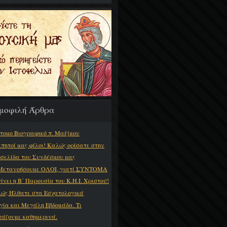
μοφιλή Άρθρα
τομο Βιογραφικό π. Μαξίμου
πητοί μας φίλοι! Καλώς ορίσατε στην
οσελίδα του Συνδέσμου μας
Μετανοήσουμε ΟΛΟΙ, γιατί ΣΥΝΤΟΜΑ
γίνει η Β΄ Παρουσία του Κ.Η.Ι. Χριστού!
ώς Ήλθατε στα Εσχατολογικά
γία και Μεγάλη Εβδομάδα. Τι
τάζουμε καθημερινά.