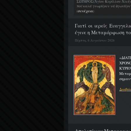
ΣΩΤΗΡΟΣ(Ἁγίου Κυρίλλου Ἀλεξα
πού καλά γνωρίζουν νά ἀγωνίζοντα
συνέχεια
(
)
Γιατί οι ιερείς Ευαγγε
έγινε η Μεταμόρφωση το
Πέμπτη, 6 Αυγούστου 2026
«ΔΙΑΤ
ΧΡΟΝ
ΚΥΡΙΟ
Μεταμο
σημαντ
Διαβάσ
Απολυτίκιον Μεταμορφώσ