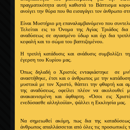
πραγματικότητα αυτή καθιστά το Βάπτισμα κορυ
ανοίγει την θύρα που θα εισαγάγει τον άνθρωπο στ
Είναι Μυστήριο μη επαναλαμβανόμενο που συντελεί
Τελείται εις το Όνομα της Αγίας Τριάδος δια
αναδύσεως σε αγιασμένο ύδωρ και όχι δια τριπλ
κεφαλή και το σώμα του βαπτιζομένου.
Η τριπλή κατάδυσις και ανάδυσις συμβολίζει τ
έγερση του Κυρίου μας.
Όπως δηλαδή ο Χριστός ενταφιάστηκε
σε μν
αναστήθηκε, έτσι και ο άνθρωπος με την κατάδυσ
μυστικά με τον Χριστό, θάπτει την φθαρτή και α
της αναδύσεως, οφείλει πλέον να ακολουθεί 
ανακαινισμένη και άφθαρτη. «Όσοι εις Χριστ
ενεδύσασθε αλληλούϊα», ψάλλει η Εκκλησία μας.
Να σημειωθεί ακόμη, πως δια της καταδύσεω
άνθρωπος απαλλάσσεται από όλες τις προσωπικές τ