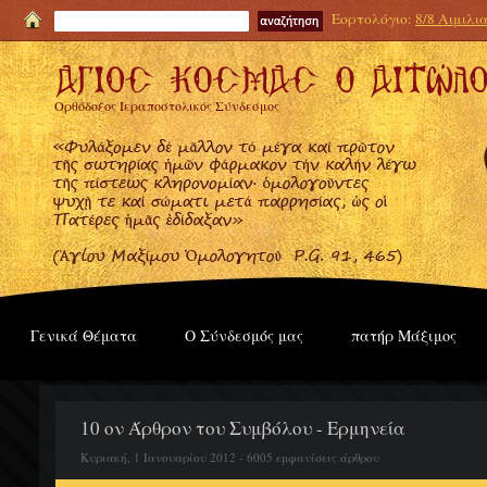
Εορτολόγιο:
8/8 Αιμιλι
Ορθόδοξος Ιεραποστολικός Σύνδεσμος
Γενικά Θέματα
Ο Σύνδεσμός μας
πατήρ Μάξιμος
10 ον Άρθρον του Συμβόλου - Ερμηνεία
Κυριακή, 1 Ιανουαρίου 2012 - 6005 εμφανίσεις άρθρου