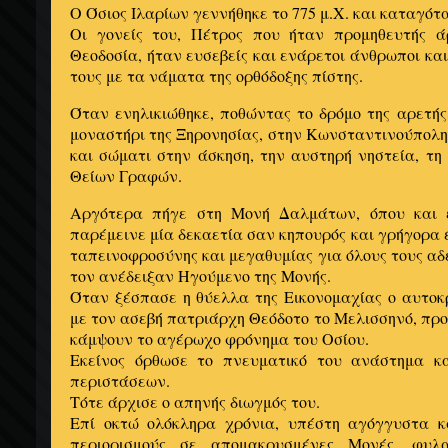
Ο Όσιος Ιλαρίων γεννήθηκε το 775 μ.Χ. και καταγό
Οι γονείς του, Πέτρος που ήταν προμηθευτής 
Θεοδοσία, ήταν ευσεβείς και ενάρετοι άνθρωποι κα
τους με τα νάματα της ορθόδοξης πίστης.
Όταν ενηλικιώθηκε, ποθώντας το δρόμο της αρετής
μοναστήρι της Ξηρονησίας, στην Κωνσταντινούπολη
και σώματι στην άσκηση, την αυστηρή νηστεία, τη
Θείων Γραφών.
Αργότερα πήγε στη Μονή Δαλμάτων, όπου και έ
παρέμεινε μία δεκαετία σαν κηπουρός και γρήγορα 
ταπεινοφροσύνης και μεγαθυμίας για όλους τους αδ
τον ανέδειξαν Ηγούμενο της Μονής.
Όταν ξέσπασε η θύελλα της Εικονομαχίας ο αυτοκ
με τον ασεβή πατριάρχη Θεόδοτο το Μελισσηνό, πρ
κάμψουν το αγέρωχο φρόνημα του Οσίου.
Εκείνος όρθωσε το πνευματικό του ανάστημα κ
περιστάσεων.
Τότε άρχισε ο απηνής διωγμός του.
Επί οκτώ ολόκληρα χρόνια, υπέστη αγόγγυστα κ
περιορισμούς σε απομακρυσμένες Μονές, φυλα