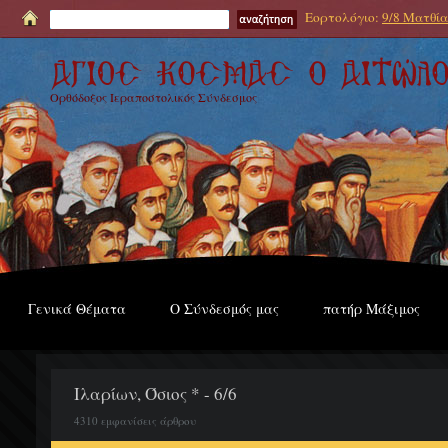
Εορτολόγιο:
9/8 Ματθία
Ορθόδοξος Ιεραποστολικός Σύνδεσμος
Γενικά Θέματα
Ο Σύνδεσμός μας
πατήρ Μάξιμος
Ιλαρίων, Όσιος * - 6/6
4310 εμφανίσεις άρθρου