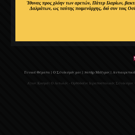
Ίθυνας προς χλόην των αρετών, Πάτερ Ιλαρίων, βακτ
Δαλμάτων, ως ταύτης ποιμενάρχης, διό συν τοις Οσ
Γενικά Θέματα |
Ο Σύνδεσμός μας |
πατήρ Μάξιμος |
Αντιαιρετικά
Άγιος Κοσμάς Ο Αιτωλός - Ορθόδοξος Ιεραποστολικός Σύνδεσμος