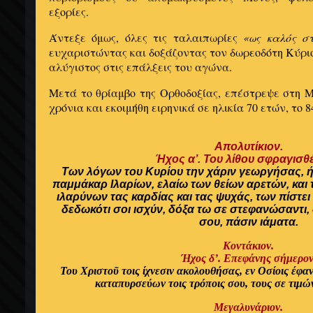
εξορίες.
Άντεξε όμως, όλες τις ταλαιπωρίες
«ως καλός στ
ευχαριστώντας και δοξάζοντας τον δωρεοδότη Κύριο
αλύγιστος στις επάλξεις του αγώνα.
Μετά το θρίαμβο της Ορθοδοξίας, επέστρεψε στη Μ
χρόνια και εκοιμήθη ειρηνικά σε ηλικία 70 ετών, το 8
Απολυτίκιον.
Ήχος α’. Του λίθου σφραγισθ
Των λόγων του Κυρίου την χάριν γεωργήσας, 
παμμάκαρ Ιλαρίων, ελαίω των θείων αρετών, και
ιλαρύνων τας καρδίας και τας ψυχάς, των πίστε
δεδωκότι σοι ισχύν, δόξα τω σε στεφανώσαντι, 
σου, πάσιν ιάματα.
Κοντάκιον.
Ήχος δ’. Επεφάνης σήμερον
Του Χριστοῦ τοις ίχνεσιν ακολουθήσας, εν Οσίοις έφ
καταπυρσεύων τοις τρόποις σου, τους σε τιμώ
Μεγαλυνάριον.