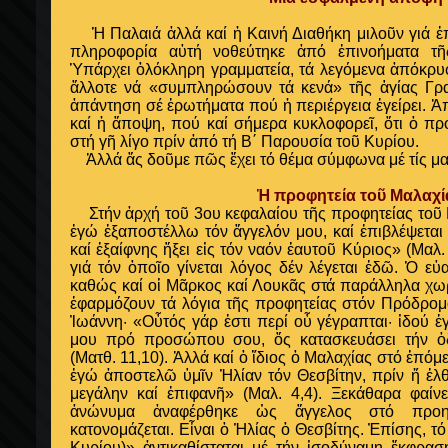
Ἡ Παλαιά ἀλλά καί ἡ Καινή Διαθήκη μιλοῦν γιά ἐ
πληροφορία αὐτή νοθεύτηκε ἀπό ἐπινοήματα τῆ
Ὑπάρχει ὁλόκληρη γραμματεία, τά λεγόμενα ἀπόκρυφ
ἄλλοτε νά «συμπληρώσουν τά κενά» τῆς ἁγίας Γρ
ἀπάντηση σέ ἐρωτήματα πού ἡ περιέργεια ἐγείρει. Ἀπ
καί ἡ ἄποψη, πού καί σήμερα κυκλοφορεῖ, ὅτι ὁ πρ
στή γῆ λίγο πρίν ἀπό τή Β΄ Παρουσία τοῦ Κυρίου.
Ἀλλά ἄς δοῦμε πῶς ἔχει τό θέμα σύμφωνα μέ τίς μαρ
Ἡ προφητεία τοῦ Μαλαχί
Στήν ἀρχή τοῦ 3ου κεφαλαίου τῆς προφητείας τοῦ Μ
ἐγώ ἐξαποστέλλω τόν ἄγγελόν μου, καί ἐπιβλέψετ
καί ἐξαίφνης ἥξει εἰς τόν ναόν ἑαυτοῦ Κύριος» (Μαλ. 
γιά τόν ὁποῖο γίνεται λόγος δέν λέγεται ἐδῶ. Ὁ ε
καθώς καί οἱ Μᾶρκος καί Λουκᾶς στά παράλληλα χωρί
ἐφαρμόζουν τά λόγια τῆς προφητείας στόν Πρόδρομ
Ἰωάννη· «Οὗτός γάρ ἐστι περί οὗ γέγραπται· ἰδού 
μου πρό προσώπου σου, ὅς κατασκευάσει τήν 
(Ματθ. 11,10). Ἀλλά καί ὁ ἴδιος ὁ Μαλαχίας στό ἑπόμε
ἐγώ ἀποστελῶ ὑμῖν Ἠλίαν τόν Θεσβίτην, πρίν ἤ ἐλθ
μεγάλην καί ἐπιφανῆ» (Μαλ. 4,4). Ξεκάθαρα φαίν
ἀνώνυμα ἀναφέρθηκε ὡς ἄγγελος στό προη
κατονομάζεται. Εἶναι ὁ Ἠλίας ὁ Θεσβίτης. Ἐπίσης,
Κυρίου)» ἀντικαθίσταται μέ τήν ἰσοδύναμη ἔκφρα