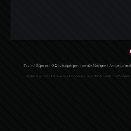
Γενικά Θέματα |
Ο Σύνδεσμός μας |
πατήρ Μάξιμος |
Αντιαιρετικά
Άγιος Κοσμάς Ο Αιτωλός - Ορθόδοξος Ιεραποστολικός Σύνδεσμος