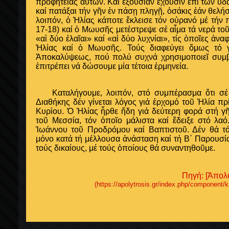
προφητείας αὐτῶν. Καί ἐξουσίαν ἔχουσιν ἐπί τῶν ὑδά
καί πατάξαι τήν γῆν ἐν πάσῃ πληγῇ, ὁσάκις ἐάν θελή
λοιπόν, ὁ Ἠλίας κάποτε ἔκλεισε τόν οὐρανό μέ τήν 
17-18) καί ὁ Μωυσῆς μετέστρεψε σέ αἷμα τά νερά τοῦ 
«αἱ δύο ἐλαῖαι» καί «αἱ δύο λυχνίαι», τίς ὁποῖες ἀναφέ
Ἠλίας καί ὁ Μωυσῆς. Τούς διαφεύγει ὅμως τό γ
Ἀποκαλύψεως, πού πολύ συχνά χρησιμοποιεῖ συμβο
ἐπιτρέπει νά δώσουμε μία τέτοια ἑρμηνεία.
Καταλήγουμε, λοιπόν, στό συμπέρασμα ὅτι σέ κ
Διαθήκης δέν γίνεται λόγος γιά ἐρχομό τοῦ Ἠλία π
Κυρίου. Ὁ Ἠλίας ἦρθε ἤδη γιά δεύτερη φορά στή γῆ
τοῦ Μεσσία, τόν ὁποῖο μάλιστα καί ἔδειξε στό λ
Ἰωάννου τοῦ Προδρόμου καί Βαπτιστοῦ. Δέν θά τ
μόνο κατά τή μέλλουσα ἀνάσταση καί τή Β΄ Παρουσία
τούς δικαίους, μέ τούς ὁποίους θά συναντηθοῦμε.
Πηγή: [Ἀπολ
(https://apolytrosis.gr/index.php/component/k2