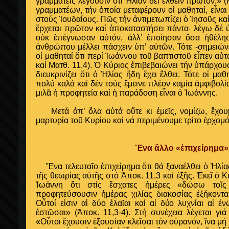
γραμματεῖς λέγουσιν ὅτι Ἠλίαν δεῖ ἐλθεῖν πρῶτον;» 
γραμματέων, τήν ὁποία μεταφέρουν οἱ μαθηταί, εἶνα
στούς Ἰουδαίους. Πῶς τήν ἀντιμετωπίζει ὁ Ἰησοῦς καί
ἔρχεται πρῶτον καί ἀποκαταστήσει πάντα· λέγω δέ ὑ
οὐκ ἐπέγνωσαν αὐτόν, ἀλλ’ ἐποίησαν ὅσα ἠθέλη
ἀνθρώπου μέλλει πάσχειν ὑπ’ αὐτῶν. Τότε -σημειών
οἱ μαθηταί ὅτι περί Ἰωάννου τοῦ βαπτιστοῦ εἶπεν αὐτ
καί Ματθ. 11,4). Ὁ Κύριος ἐπιβεβαιώνει τήν ὑπάρχ
διευκρινίζει ὅτι ὁ Ἠλίας ἤδη ἔχει ἔλθει. Τότε οἱ μ
πολύ καλά καί δέν τούς ἔμεινε πλέον καμία ἀμφιβολία
μιλᾶ ἡ προφητεία καί ἡ παράδοση εἶναι ὁ Ἰωάννης.
Μετά ἀπ’ ὅλα αὐτά οὔτε κι ἐμεῖς, νομίζω, ἔχου
μαρτυρία τοῦ Κυρίου καί νά περιμένουμε τρίτο ἐρχομό
Ἕνα ἄλλο «ἐπιχείρημα»
Ἕνα τελευταῖο ἐπιχείρημα ὅτι θά ξαναέλθει ὁ Ἠλία
τῆς θεωρίας αὐτῆς στό Ἀποκ. 11,3 καί ἑξῆς. Ἐκεῖ ὁ Κ
Ἰωάννη ὅτι στίς ἔσχατες ἡμέρες «δώσω τοῖς
προφητεύσουσιν ἡμέρας χιλίας διακοσίας ἑξήκοντα
Οὗτοί εἰσιν αἱ δύο ἐλαῖαι καί αἱ δύο λυχνίαι αἱ 
ἑστῶσαι» (Ἀποκ. 11,3-4). Στή συνέχεια λέγεται γι
«Οὗτοι ἔχουσιν ἐξουσίαν κλεῖσαι τόν οὐρανόν, ἵνα μή