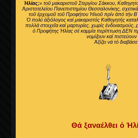
Ἠλίας;
» τοῦ μακαριστοῦ
Στεργίου Σάκκου,
Καθηγητο
Ἀριστοτελείου Πανεπιστημίου Θεσσαλονίκης, σχετικά
τοῦ ἐρχομοῦ τοῦ Προφήτου Ἠλιοῦ πρίν ἀπό τήν Β
Ὁ πολύ ἀξιόλογος καί μακαριστός Καθηγητής κατα
πολλά στοιχεῖα καί μαρτυρίες, χωρίς ἐνδοιασμούς, ρ
ὁ Προφήτης Ἠλίας σέ καμμία περίπτωση ΔΕΝ πρό
νομίζουν καί πιστεύουν 
Ἀξίζει νά τό διαβάσ
Θά ξαναέλθει ὁ Ἠλ