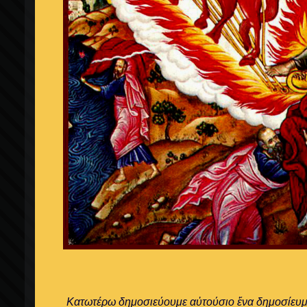
Κατωτέρω δημοσιεύουμε αὐτούσιο ἕνα δημοσίευμα