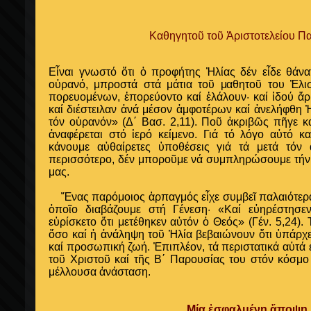
Καθηγητοῦ τοῦ Ἀριστοτελείου Π
Εἶναι γνωστό ὅτι ὁ προφήτης Ἠλίας δέν εἶδε θάν
οὐρανό, μπροστά στά μάτια τοῦ μαθητοῦ του Ἐλισ
πορευομένων, ἐπορεύοντο καί ἐλάλουν· καί ἰδού ἅ
καί διέστειλαν ἀνά μέσον ἀμφοτέρων καί ἀνελήφθη 
τόν οὐρανόν» (Δ΄ Βασ. 2,11). Ποῦ ἀκριβῶς πῆγε κα
ἀναφέρεται στό ἱερό κείμενο. Γιά τό λόγο αὐτό κ
κάνουμε αὐθαίρετες ὑποθέσεις γιά τά μετά τόν
περισσότερο, δέν μποροῦμε νά συμπληρώσουμε τήν ἱ
μας.
Ἕνας παρόμοιος ἁρπαγμός εἶχε συμβεῖ παλαιότερα 
ὁποῖο διαβάζουμε στή Γένεση· «Καί εὐηρέστη
εὑρίσκετο ὅτι μετέθηκεν αὐτόν ὁ Θεός» (Γέν. 5,24)
ὅσο καί ἡ ἀνάληψη τοῦ Ἠλία βεβαιώνουν ὅτι ὑπάρχε
καί προσωπική ζωή. Ἐπιπλέον, τά περιστατικά αὐτά 
τοῦ Χριστοῦ καί τῆς Β΄ Παρουσίας του στόν κόσμο 
μέλλουσα ἀνάσταση.
Μία ἐσφαλμένη ἄποψη