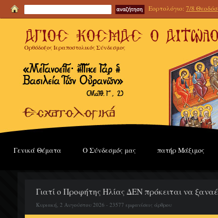
Εορτολόγιο:
7/8 Θεοδόσι
Ορθόδοξος Ιεραποστολικός Σύνδεσμος
Γενικά Θέματα
Ο Σύνδεσμός μας
πατήρ Μάξιμος
Γιατί ο Προφήτης Ηλίας ΔΕΝ πρόκειται να ξαναέλ
Κυριακή, 2 Αυγούστου 2026 - 23577 εμφανίσεις άρθρου