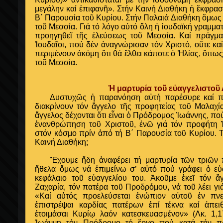
μεγάλην καί ἐπιφανῆ». Στήν Καινή Διαθήκη ἡ ἔκφρασ
Β΄ Παρουσία τοῦ Κυρίου. Στήν Παλαιά Διαθήκη ὅμως
τοῦ Μεσσία. Γιά τό λόγο αὐτό ὅλη ἡ ἰουδαϊκή γραμματ
προηγηθεῖ τῆς ἐλεύσεως τοῦ Μεσσία. Καί πράγματ
Ἰουδαῖοι, πού δέν ἀναγνώρισαν τόν Χριστό, οὔτε κα
περιμένουν ἀκόμη ὅτι θά ἔλθει κάποτε ὁ Ἠλίας, ὅπως
τοῦ Μεσσία.
Ἡ μαρτυρία τοῦ εὐαγγελιστοῦ
Δυστυχῶς ἡ παρανόηση αὐτή παρέσυρε καί πολ
διακρίνουν τόν ἄγγελο τῆς προφητείας τοῦ Μαλαχί
ἄγγελος δέχονται ὅτι εἶναι ὁ Πρόδρομος Ἰωάννης, πο
ἐνανθρώπηση τοῦ Χριστοῦ, ἐνῶ γιά τόν προφήτη Ἠ
στόν κόσμο πρίν ἀπό τή Β΄ Παρουσία τοῦ Κυρίου. Τ
Καινή Διαθήκη;
Ἔχουμε ἤδη ἀναφέρει τή μαρτυρία τῶν τριῶν 
ἤθελα ὅμως νά ἐπιμείνω σ’ αὐτό πού γράφει ὁ εὐ
κεφάλαιο τοῦ εὐαγγελίου του. Ἀκοῦμε ἐκεῖ τόν 
Ζαχαρία, τόν πατέρα τοῦ Προδρόμου, νά τοῦ λέει γιά
«Καί αὐτός προελεύσεται ἐνώπιον αὐτοῦ ἐν πνε
ἐπιστρέψαι καρδίας πατέρων ἐπί τέκνα καί ἀπειθ
ἑτοιμάσαι Κυρίῳ λαόν κατεσκευασμένον» (Λκ. 1,1
Ἰωάννη τόν Πρόδρομο τό ἔργο πού κατά τήν π