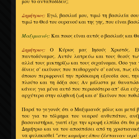
μου το ανταποδίδεις;
Δημήτριος:
Εγώ, βασιλιά μου, τιμώ τη βασιλεία σο
τιμώ το Θεό του ουρανού και της γης, που είναι βασι
Μαξιμιανός:
Και ποιος είναι αυτός ο βασιλιάς και Θ
Δημήτριος:
Ο Κύριος μας Ιησούς Χριστός. Εί
παντοδύναμος. Αυτόν λατρεύω και τους θεούς τω
αλλά τους μυκτηρίζω και τους σιχαίνομαι. Όσο για 
δίνεις σ’ εκείνους που πειθαρχούν σ’ εσένα, πως ε
όποιον περιφρονεί την πρόσκαιρη εξουσία σου, την
πλούτο και τη δόξα σου; Αν μάλιστα με θανατώσε
κάνεις για μένα αυτό που περισσότερο απ’ όλα εύχ
αρχύτερα στην αληθινή ζωή και σ’ Εκείνον που ποθώ
Παρά το γεγονός ότι ο Μαξιμιανός μόλις και μετά 
του για το τόλμημα του νεαρού ανθυπάτου, ανέ
βασανιστήρια, γιατί είχε την κρυφή ελπίδα ότι θα 
Δημήτριο και να τον αποσπάσει από τη χριστιανική
να φυλακισθεί
"στις καμάρες όπου ζέσταιναν νερό 