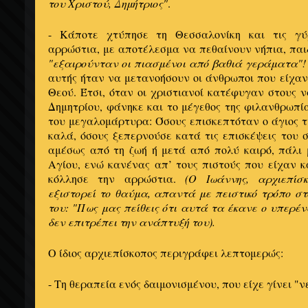
του Χριστού, Δημήτριος"
.
- Κάποτε χτύπησε τη Θεσσαλονίκη και τις γύ
αρρώστια, με αποτέλεσμα να πεθαίνουν νήπια, παιδ
"εξαιρούνταν οι πιασμένοι από βαθιά γεράματα"!
αυτής ήταν να μετανοήσουν οι άνθρωποι που είχαν
Θεού. Έτσι, όταν οι χριστιανοί κατέφυγαν στους ν
Δημητρίου, φάνηκε και το μέγεθος της φιλανθρωπία
του μεγαλομάρτυρα: Όσους επισκεπτόταν ο άγιος τ
καλά, όσους ξεπερνούσε κατά τις επισκέψεις του 
αμέσως από τη ζωή ή μετά από πολύ καιρό, πάλι
Αγίου, ενώ κανένας απ’ τους πιστούς που είχαν 
κόλλησε την αρρώστια.
(Ο Ιωάννης, αρχιεπίσ
εξιστορεί το θαύμα, απαντά με πειστικό τρόπο σ
του: "Πως μας πείθεις ότι αυτά τα έκανε ο υπερέν
δεν επιτρέπει την ανάπτυξή του).
Ο ίδιος αρχιεπίσκοπος περιγράφει λεπτομερώς:
- Τη θεραπεία ενός δαιμονισμένου, που είχε γίνει "