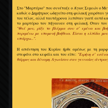
Στο "Μαρτύριο" που συνέταξε ο Άγιος Συμεών ο Μ
καθώς ο Δημήτριος ωδηγείτο στη φυλακή χαιρόταν γ
του τέλος, αλλά ταυτόχρονα λυπόταν γιατί αυτό κ
το μαρτύριο τον πήγαιναν στη φυλακή. Όταν τον 
"Θεέ μου, ρίξε το βλέμμα σου σ’ εμένα και βο
περιμένω με υπομονή βοήθεια. Είσαι η ελπίδα μο
υπάρχω...".
Η απάντηση του Κυρίου ήρθε αμέσως με τη μορφ
στεφάνι στο κεφάλι και του είπε:
"Ειρήνη σ’ εσένα
θάρρος και δύναμη. Αγωνίσου σαν γενναίος άντρας