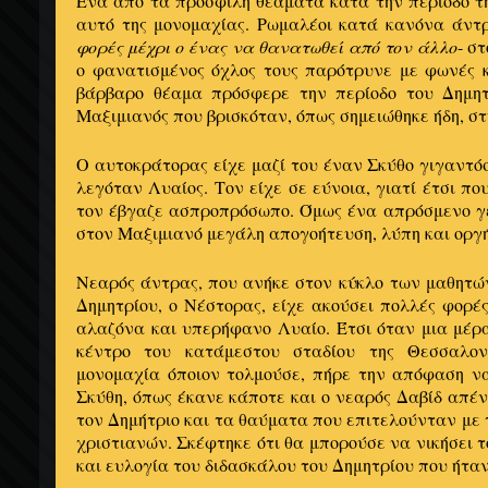
Ένα από τα προσφιλή θεάματα κατά την περίοδο τ
αυτό της μονομαχίας. Ρωμαλέοι κατά κανόνα άντ
φορές μέχρι ο ένας να θανατωθεί από τον άλλο
- σ
ο φανατισμένος όχλος τους παρότρυνε με φωνές 
βάρβαρο θέαμα πρόσφερε την περίοδο του Δημητ
Μαξιμιανός που βρισκόταν, όπως σημειώθηκε ήδη, σ
Ο αυτοκράτορας είχε μαζί του έναν Σκύθο γιγαντό
λεγόταν Λυαίος. Τον είχε σε εύνοια, γιατί έτσι πο
τον έβγαζε ασπροπρόσωπο. Όμως ένα απρόσμενο γε
στον Μαξιμιανό μεγάλη απογοήτευση, λύπη και οργή
Νεαρός άντρας, που ανήκε στον κύκλο των μαθητώ
Δημητρίου, ο Νέστορας, είχε ακούσει πολλές φορές
αλαζόνα και υπερήφανο Λυαίο. Έτσι όταν μια μέρ
κέντρο του κατάμεστου σταδίου της Θεσσαλον
μονομαχία όποιον τολμούσε, πήρε την απόφαση ν
Σκύθη, όπως έκανε κάποτε και ο νεαρός Δαβίδ απέν
τον Δημήτριο και τα θαύματα που επιτελούνταν με 
χριστιανών. Σκέφτηκε ότι θα μπορούσε να νικήσει τ
και ευλογία του διδασκάλου του Δημητρίου που ήταν