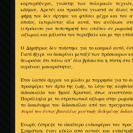
καρτερόψυχος, γνώστης των πολεμικών τεχνών,
κόσμιος. Αρετές και προσόντα γνωστά σε όλους τ
φήμη του δεν άργησε να φτάσει μέχρι και τον 
οποίος, εκτιμώντας όλα αυτά, τον ανύψωσε σ
(επρόκειτο για τοποτηρητή του υπάτου σε ρωμαϊκ
αξίωμα)
, και μάλιστα τον περιέβαλε και με την επ
Ο Δημήτριος δεν πιάστηκε για το κοσμικό αυτό, έσ
Γιατί ήξερε να διακρίνει μεταξύ των πρόσκαιρων κ
θεωρούσε ότι πάνω απ’ όλα βρίσκεται η πίστη στο 
ουράνιας μακαριότητας.
Έτσι λοιπόν άρχισε να μιλάει με παρρησία για το 
προσφέρει τον άρτο της ζωής, το λόγο της αληθεία
διδασκαλία του Ιησού Χριστού, όπως αναπτύσσε
Παράλληλα με το στρατιωτικό αξίωμα στην ρωμαϊκή
το διακόνημα του διδασκάλου από τον πραγματικ
παρά του όντως βασιλέως μυστικής δεδομένης διδασ
Ενωρίς έστρεψε το ιδιαίτερο ενδιαφέρον του προς 
Σχημάτισε έναν κύκλο από αυτούς και ενδιέτρι