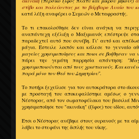
ακινάκη
(περσικό ξίφος πλατύ και μικρού μήκους)
α
στίβο και παλεύοντας με το βάρβαρο Λυαίο του 
κατά λέξη αναφέρει ο Συμεών ο Μεταφραστής.
Το τι επακολούθησε δεν είναι ανάγκη να περιγ
αναπάντεχη εξέλιξη ο Μαξιμιανός επέστρεψε στ
παραδεχτεί αυτό που συνέβη. Γι’ αυτό και απέδω
μάγια. Έστειλε λοιπόν και κάλεσε το γενναίο α
μαγείες χρησιμοποίησες και ποιοι σε βοήθησαν να ν
πάρει την γεμάτη παρρησία απάντηση:
"Μαγ
χρησιμοποιούνται από τους χριστιανούς. Και κανέν
παρά μόνο τον Θεό του Δημητρίου".
Το ποτήρι ξεχείλισε για τον αυτοκράτορα στο άκο
με προσταγή του αποκεφαλίστηκε αμέσως ο γενν
Νέστορας, από τον σωματοφύλακα του βασιλιά Μιν
χρησιμοποίησε τον "ακινάκη" (ξίφος) του ιδίου, αυτ
Έτσι ο Νέστορας ανέβηκε στους ουρανούς με τα αίμ
λάβει το στεφάνι της διπλής του νίκης.