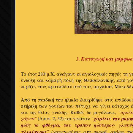
3. Καταγωγή και μόρφωσ
Το έτος 280 μ.Χ. ανάγουν οι αγιολογικές πηγές τη 
ένδοξη και λαμπρή πόλη της Θεσσαλονίκης, από γον
οι ρίζες τους κρατούσαν από τους αρχαίους Μακεδόν
Από τη παιδική του ηλικία διακρίθηκε στις επιδόσε
στήριξη των γονέων του πέτυχε να γίνει κάτοχος ό
και της θείας γνώσης. Καθώς δε μεγάλωνε,
"προέκ
χάριτι"
(Λουκ. 2, 52) και γινόταν
"
χαρίεις την μορφ
ηδύς το φθέγμα, τον τρόπον ηδύτερος· γλυκύ
γλυκύτερος
"
(χαριτωμένος στη μορφή, ακόμα πι