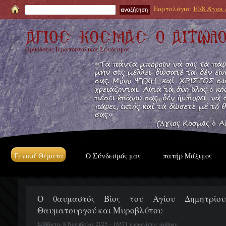
Εορτολόγιο:
10/8 Άγιοι
Ορθόδοξος Ιεραποστολικός Σύνδεσμος
Γενικά Θέματα
Ο Σύνδεσμός μας
πατήρ Μάξιμος
Ο θαυμαστός Βίος του Αγίου Δημητρίου
Θαυματουργού και Μυροβλύτου
Σάββατο, 8 Νοεμβρίου 2025 - 16571 εμφανίσεις άρθρου