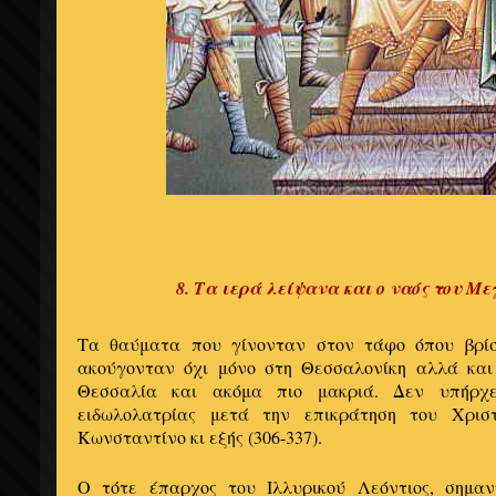
8. Τα ιερά λείψανα και ο ναός του 
Τα θαύματα που γίνονταν στον τάφο όπου βρί
ακούγονταν όχι μόνο στη Θεσσαλονίκη αλλά και
Θεσσαλία και ακόμα πιο μακριά. Δεν υπήρχ
ειδωλολατρίας μετά την επικράτηση του Χρισ
Κωνσταντίνο κι εξής (306-337).
Ο τότε έπαρχος του Ιλλυρικού Λεόντιος, σημαν