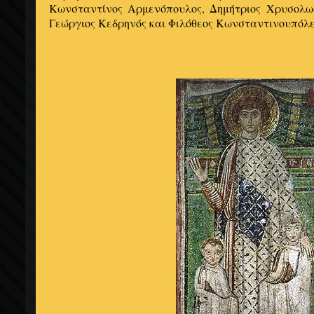
Κωνσταντίνος Αρμενόπουλος, Δημήτριος Χρυσολω
Γεώργιος Κεδρηνός και Φιλόθεος Κωνσταντινουπόλε