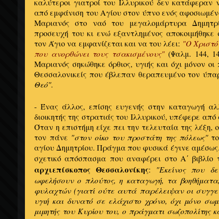
καλύτεροι γιατροί του Ιλλυρικού δεν κατάφεραν 
από εμφάνιση του Αγίου στον ύπνο ενός αφοσιωμέν
Μαριανός στο ναό του μεγαλομάρτυρα Δημητρ
προσευχή του κι ενώ εξαντλημένος αποκοιμήθηκε 
τον Άγιο να εμφανίζεται και να του λέει:
"Ο Χριστό
που ανορθώνει τους τσακισμένους"
(Ψαλμ. 144, 1
Μαριανός σηκώθηκε όρθιος, υγιής και όχι μόνον οι
Θεσσαλονικείς που έβλεπαν θεραπευμένο τον ύπα
Θεό".
- Ένας άλλος, επίσης ευγενής στην καταγωγή αλλ
διοικητής της στρατιάς του Ιλλυρικού, υπέφερε απ
Όταν η επιστήμη είχε πει την τελευταία της λέξη, ο
τον πάνε
"στον οίκο του προστάτη της πόλεως"
το
αγίου Δημητρίου. Πράγμα που φυσικά έγινε αμέσως.
σχετικό απόσπασμα που αναφέρει στο Α΄ βιβλίο
αρχιεπίσκοπος Θεσσαλονίκης
:
"Εκείνος που δ
ωφελήσουν ο πλούτος, η καταγωγή, τα βοηθήματα,
φυλαχτών (γιατί ούτε αυτά παρέλειψαν οι συγγεν
υγιή και δυνατό σε ελάχιστο χρόνο, όχι μόνο σω
μιμητής του Κυρίου του, ο πράγματι σωζοπολίτης 