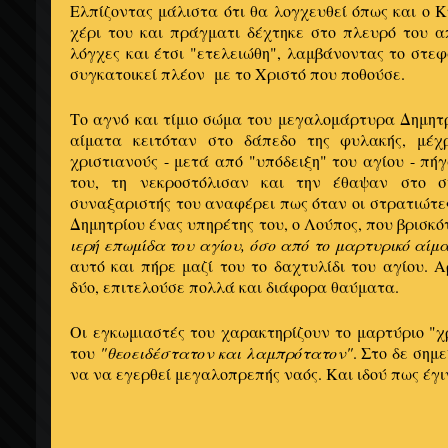
Ελπίζοντας μάλιστα ότι θα λογχευθεί όπως και ο Κ
χέρι του και πράγματι δέχτηκε στο πλευρό του 
λόγχες και έτσι "ετελειώθη", λαμβάνοντας το στεφ
συγκατοικεί πλέον με το Χριστό που ποθούσε.
Το αγνό και τίμιο σώμα του μεγαλομάρτυρα Δημητ
αίματα κειτόταν στο δάπεδο της φυλακής, μέχ
χριστιανούς - μετά από "υπόδειξη" του αγίου - πή
του, τη νεκροστόλισαν και την έθαψαν στο σ
συναξαριστής του αναφέρει πως όταν οι στρατιώτε
Δημητρίου ένας υπηρέτης του, ο Λούπος, που βρισκό
ιερή επωμίδα του αγίου, όσο από το μαρτυρικό αίμ
αυτό και πήρε μαζί του το δαχτυλίδι του αγίου. 
δύο, επιτελούσε πολλά και διάφορα θαύματα.
Οι εγκωμιαστές του χαρακτηρίζουν το μαρτύριο "χ
του
"θεοειδέστατον και λαμπρότατον"
. Στο δε σημ
να να εγερθεί μεγαλοπρεπής ναός. Και ιδού πως έγι