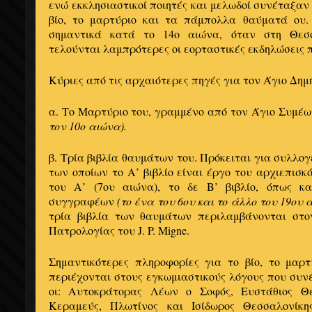
ενώ εκκλησιαστικοί ποιητές και μελωδοί συνέταξαν
βίο, το μαρτύριο και τα πάμπολλα θαύματά ου.
σημαντικά κατά το 14ο αιώνα, όταν στη Θεσ
τελούνται λαμπρότερες οι εορταστικές εκδηλώσεις π
Κύριες από τις αρχαιότερες πηγές για τον Άγιο Δημή
α. Το Μαρτύριο του, γραμμένο από τον Άγιο Συμ
τον 10ο αιώνα).
β. Τρία βιβλία θαυμάτων του. Πρόκειται για συλλο
των οποίων το Α’ βιβλίο είναι έργο του αρχιεπισ
του Α’ (7ου αιώνα), το δε Β’ βιβλίο, όπως κ
συγγραφέων
(το ένα του 6ου και το άλλο του 19ου 
τρία βιβλία των θαυμάτων περιλαμβάνονται στο
Πατρολογίας του J. P. Migne.
Σημαντικότερες πληροφορίες για το βίο, το μαρ
περιέχονται στους εγκωμιαστικούς λόγους που συν
οι: Αυτοκράτορας Λέων ο Σοφός, Ευστάθιος Θ
Κεραμεύς, Πλωτίνος και Ισίδωρος Θεσσαλονίκης