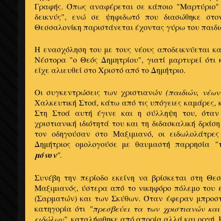
Γραφής. Όπως αναφέρεται σε κάποιο "Μαρτύριο"
δεικνύς", ενώ σε ψηφιδωτό που διασώθηκε στ
Θεσσαλονίκη παριστάνεται έχοντας γύρω του παιδι
Η ενασχόληση του με τους νέους αποδεικνύεται κ
Νέστορα "ο Θεός Δημητρίου", γιατί μαρτυρεί ότι 
είχε αλιευθεί στο Χριστό από το Δημήτριο.
Οι συγκεντρώσεις των χριστιανών
(παιδιών, νέων
Χαλκευτική Στοά, κάτω από τις υπόγειες καμάρες, 
Στη Στοά αυτή έγινε και η σύλληψη του, όταν
χριστιανική ιδιότητά του και τη διδασκαλική δράσ
τον οδηγούσαν στο Μαξιμιανό, οι ειδωλολάτρες
Δημήτριος ομολογούσε με θαυμαστή παρρησία
"
μόνον
".
Συνέβη την περίοδο εκείνη να βρίσκεται στη Θε
Μαξιμιανός, ύστερα από το νικηφόρο πόλεμο του
(Σαρματών) και των Σκύθων. Όταν έφεραν μπροστ
κατηγορία ότι
"πρεσβεύει τα των χριστιανών και
ειδώλων",
καταλήφθηκε από απορία αλλά και οργή. 