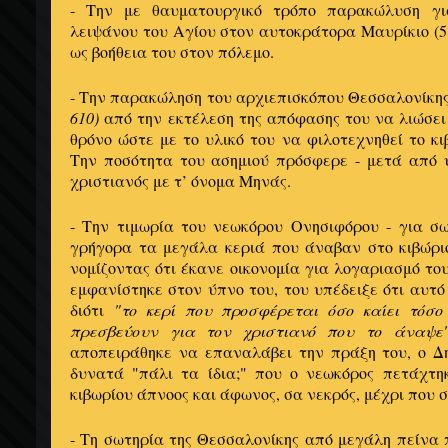
- Την με θαυματουργικό τρόπο παρακώλυση γι
λειψάνου του Αγίου στον αυτοκράτορα Μαυρίκιο (58
ως βοήθεια του στον πόλεμο.
- Την παρακώληση του αρχιεπισκόπου Θεσσαλονίκη
610)
από την εκτέλεση της απόφασης του να λιώσει
θρόνο ώστε με το υλικό του να φιλοτεχνηθεί το κ
Την ποσότητα του ασημιού πρόσφερε - μετά από υ
χριστιανός με τ’ όνομα Μηνάς.
- Την τιμωρία του νεωκόρου Ονησιφόρου - για σω
γρήγορα τα μεγάλα κεριά που άναβαν στο κιβώριο
νομίζοντας ότι έκανε οικονομία για λογαριασμό τ
εμφανίστηκε στον ύπνο του, του υπέδειξε ότι αυτό
διότι
"το κερί που προσφέρεται όσο καίει τόσο
πρεσβεύουν για τον χριστιανό που το άναψε
αποπειράθηκε να επαναλάβει την πράξη του, ο Δ
δυνατά "πάλι τα ίδια;" που ο νεωκόρος πετάχτη
κιβωρίου άπνοος και άφωνος, σα νεκρός, μέχρι που 
- Τη σωτηρία της Θεσσαλονίκης από μεγάλη πείνα 