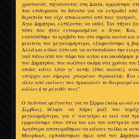
χριστιανός, πηγαίνοντας στη Δακία, αρρώστησε στ
που επιθυμούσε το θάνατο για να λυτρωθεί από
θεραπεία του είχε αποκλειστεί από τους γιατρούς,
Άγιο Δημήτριο, ελπίζοντας να ιαθεί. Τον πήγαν ξ
τόπο που ήταν ενταφιασμένος ο Άγιος. Και,
εναποτέθηκε το κρεβάτι του στο σημείο εκείνο και 
μεσιτεία του μεγαλομάρτυρα, εξαφανίστηκε η βα
Αλλά και ο ίδιος έσπευσε να ανταποδώσει την ευερ
ναό πάνω από τον τάφο του αγίου και οικοδόμησε μ
του Δημητρίου, που σωζόταν ακόμη στα χρόνια το
οποίος κάνει λόγο γι’ αυτής (10ος αιώνας), αν
υπάρχει και σήμερα, χτισμένος περικαλλής. Και
άλλο από εκείνους που προκαλούν το θαυμασμό κα
κάλλος ή το μέγεθός τους".
Ο Λεόντιος φεύγοντας για το Σίρμιο
(πόλη κοντά στ
Σερβίας),
θέλησε να πάρει μαζί του τεμάχι
μεγαλομάρτυρα, για ν’ ανεγείρει κι εκεί ναό πρ
εμφανίστηκε στον ύπνο του και τον απέτρεψε από
Αργότερα αποπειράθηκαν να κάνουν το ίδιο οι αυτο
Μαυρίκιος, εμποδίστηκαν όμως από τον Δημήτρι