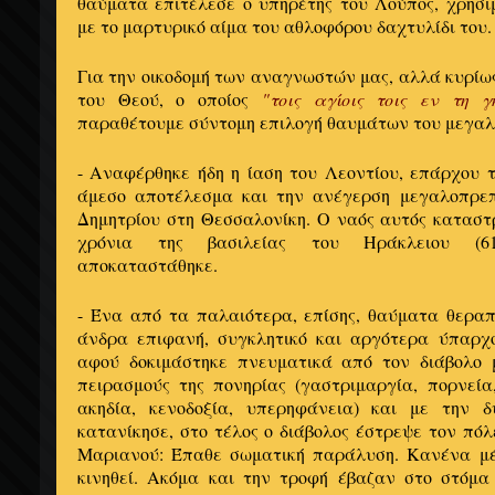
θαύματα επιτέλεσε ο υπηρέτης του Λούπος, χρησι
με το μαρτυρικό αίμα του αθλοφόρου δαχτυλίδι του.
Για την οικοδομή των αναγνωστών μας, αλλά κυρίως
του Θεού, ο οποίος
"τοις αγίοις τοις εν τη 
παραθέτουμε σύντομη επιλογή θαυμάτων του μεγα
- Αναφέρθηκε ήδη η ίαση του Λεοντίου, επάρχου τ
άμεσο αποτέλεσμα και την ανέγερση μεγαλοπρεπ
Δημητρίου στη Θεσσαλονίκη. Ο ναός αυτός κατασ
χρόνια της βασιλείας του Ηράκλειου (61
αποκαταστάθηκε.
- Ένα από τα παλαιότερα, επίσης, θαύματα θεραπ
άνδρα επιφανή, συγκλητικό και αργότερα ύπαρχο
αφού δοκιμάστηκε πνευματικά από τον διάβολο 
πειρασμούς της πονηρίας (γαστριμαργία, πορνεία
ακηδία, κενοδοξία, υπερηφάνεια) και με την 
κατανίκησε, στο τέλος ο διάβολος έστρεψε τον πό
Μαριανού: Έπαθε σωματική παράλυση. Κανένα μέ
κινηθεί. Ακόμα και την τροφή έβαζαν στο στόμα