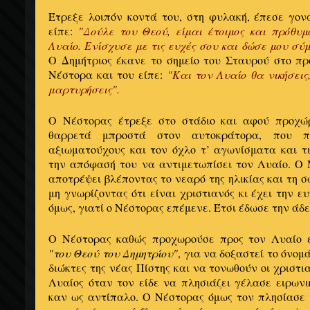
Έτρεξε λοιπόν κοντά του, στη φυλακή, έπεσε γον
είπε:
"Δούλε του Θεού, είμαι έτοιμος και πρόθυ
Λυαίο. Ενίσχυσε με τις ευχές σου και δώσε μου σύ
Ο Δημήτριος έκανε το σημείο του Σταυρού στο πρ
Νέστορα και του είπε:
"Και τον Λυαίο θα νικήσεις
μαρτυρήσεις".
Ο Νέστορας έτρεξε στο στάδιο και αφού προχώ
θαρρετά μπροστά στον αυτοκράτορα, που π
αξιωματούχους και τον όχλο τ’ αγωνίσματα και τ
την απόφασή του να αντιμετωπίσει τον Λυαίο. Ο 
αποτρέψει βλέποντας το νεαρό της ηλικίας και τη 
μη γνωρίζοντας ότι είναι χριστιανός κι έχει την 
όμως, γιατί ο Νέστορας επέμενε. Έτσι έδωσε την άδε
Ο Νέστορας καθώς προχωρούσε προς τον Λυαίο ε
"του Θεού του Δημητρίου"
, για να δοξαστεί το όνομ
διώκτες της νέας Πίστης και να τονωθούν οι χριστ
Λυαίος όταν τον είδε να πλησιάζει γέλασε ειρωνι
καν ως αντίπαλο. Ο Νέστορας όμως τον πλησίασε