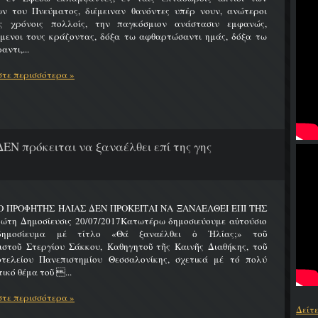
ων του Πνεύματος, διέμειναν θανόντες υπέρ νουν, ανώτεροι
ς χρόνοις πολλοίς, την παγκόσμιον ανάστασιν εμφανώς,
ύμενοι τους κράζοντας, δόξα τω αφθαρτώσαντι ημάς, δόξα τω
αντι,...
τε περισσότερα »
ΔΕΝ πρόκειται να ξαναέλθει επί της γης
 Ο ΠΡΟΦΗΤΗΣ ΗΛΙΑΣ ΔΕΝ ΠΡΟΚΕΙΤΑΙ ΝΑ ΞΑΝΑΕΛΘΕΙ ΕΠΙ ΤΗΣ
ώτη Δημοσίευσις 20/07/2017Κατωτέρω δημοσιεύουμε αὐτούσιο
δημοσίευμα μέ τίτλο «Θά ξαναέλθει ὁ Ἠλίας;» τοῦ
ιστοῦ Στεργίου Σάκκου, Καθηγητοῦ τῆς Καινῆς Διαθήκης, τοῦ
οτελείου Πανεπιστημίου Θεσσαλονίκης, σχετικά μέ τό πολύ
ικό θέμα τοῦ ...
τε περισσότερα »
Δείτ