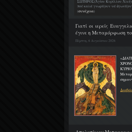
ΣΩΤΗΡΟΣ(Ἁγίου Κυρίλλου Ἀλεξα
πού καλά γνωρίζουν νά ἀγωνίζοντα
συνέχεια
(
)
Γιατί οι ιερείς Ευαγγε
έγινε η Μεταμόρφωση το
Πέμπτη, 6 Αυγούστου 2026
«ΔΙΑΤ
ΧΡΟΝ
ΚΥΡΙΟ
Μεταμο
σημαντ
Διαβάσ
Απολυτίκιον Μεταμορφώσ