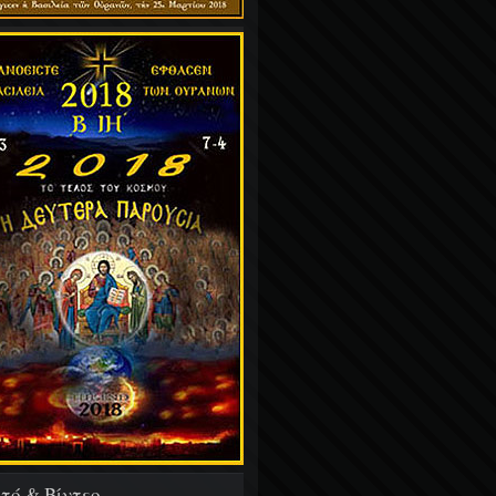
τό & Βίντεο