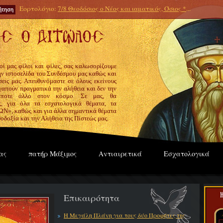
Εορτολόγιο:
7/8 Θεοδόσιος ο Νέος και ιαματικός, Όσιος *
...
οί μας φίλοι και φίλες, σας καλωσορίζουμε
την ιστοσελίδα του Συνδέσμου μας καθώς και
εις μας. Απευθυνόμαστε σε όλους εκείνους
γαπούν πραγματικά την αλήθεια και δεν την
ίποτε άλλο στον κόσμο. Σε μας, θα
ς, για όλα τα εσχατολογικά θέματα, τα
», καθώς και για άλλα σημαντικά θέματα
οδοξία και την Αλήθεια της Πίστεώς μας.
ας
πατήρ Μάξιμος
Αντιαιρετικά
Εσχατολογικά
Επικαιρότητα
Η Μεγάλη Πλάνη για τους δύο Προφήτες της