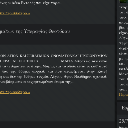
νες οι Δέκα Εντολές που είχε παρα...
νεαρ
τον 
τε περισσότερα »
του
αποφ
βίο,
μάτων της Υπεραγίας Θεοτόκου
είχα
Αθήν
πήγα
συμβ
είνα
ΤΩΝ ΑΓΙΩΝ ΚΑΙ ΣΕΒΑΣΜΙΩΝ ΟΝΟΜΑΤΩΝΚΑΙ ΠΡΟΣΩΝΥΜΙΩΝ
με η
ΥΠΕΡΑΓΙΑΣ ΘΕΟΤΟΚΟΥ ΜΑΡΙΑ Ασφαλώς δεν είναι
και
 το τι σημαίνει το όνομα Μαρία, και το οποίο είναι το καθ’ αυτό
κατ
 που της δόθηκε αρχικά, και που αναφέρεται στην Καινή
Μονα
η και δεν της δόθηκε τυχαία. Λέγει ο Άγιος Νικόδημος σχετικά:
του 
νσεβάσμιον και κεχαριτωμένον όνομα της...
του 
για...
τε περισσότερα »
Περι
Εο
25
Θεο