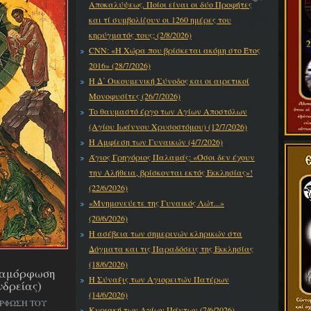
Αποκαλύψεως. Ποίοι είναι οι δύο Προφήτες
και τί συμβολίζουν οι 1260 ημέρες του
κηρύγματός τους; (2/8/2026)
CNN: «Η Χώρα που βρίσκεται ακόμη στο Έτος
2016» (28/7/2026)
Η Δ΄ Οικουμενική Σύνοδος και οι αιρετικοί
Μονοφυσίτες (26/7/2026)
Το θαυμαστό έργο των Αγίων Αποστόλων
(Αγίου Ιωάννου Χρυσοστόμου) (12/7/2026)
Η Αμφίεση των Γυναικών (4/7/2026)
Άγιος Γρηγόριος Παλαμάς: «Όσοι δεν έχουν
την Αλήθεια, βρίσκονται εκτός Εκκλησίας»!
(22/6/2026)
«Μνημονεύετε της Γυναικός Λώτ...»
(20/6/2026)
Η ασέβεια των σημερινών κληρικών στα
Δόγματα και τις Παραδόσεις της Εκκλησίας
(18/6/2026)
εταμόρφωση
Η Σύναξις των Αγιορειτών Πατέρων
νδρείας)
(14/6/2026)
ΟΡΦΩΣΗ ΤΟΥ
Κυριακή των Αγίων Πάντων (7/6/2026)