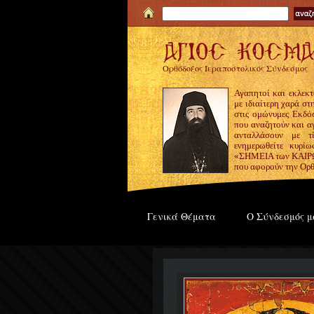
Ορθόδοξος Ιεραποστολικός Σύνδεσμος
Αγαπητοί και εκλεκτ
με ιδιαίτερη χαρά σ
στις ομώνυμες Εκδόσ
που αναζητούν και α
ανταλλάσουν με τ
ενημερωθείτε κυρίω
«ΣΗΜΕΙΑ των ΚΑΙΡΩΝ
που αφορούν την Ορθ
Γενικά Θέματα
Ο Σύνδεσμός μ