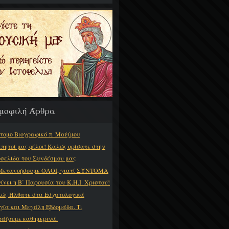
μοφιλή Άρθρα
τομο Βιογραφικό π. Μαξίμου
πητοί μας φίλοι! Καλώς ορίσατε στην
οσελίδα του Συνδέσμου μας
Μετανοήσουμε ΟΛΟΙ, γιατί ΣΥΝΤΟΜΑ
γίνει η Β΄ Παρουσία του Κ.Η.Ι. Χριστού!
ώς Ήλθατε στα Εσχατολογικά
γία και Μεγάλη Εβδομάδα. Τι
τάζουμε καθημερινά.