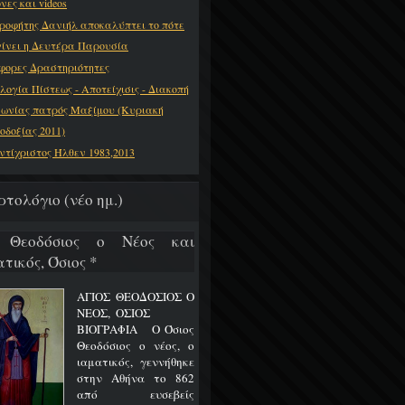
νες και videos
ροφήτης Δανιήλ αποκαλύπτει το πότε
γίνει η Δευτέρα Παρουσία
φορες Δραστηριότητες
λογία Πίστεως - Αποτείχισις - Διακοπή
νωνίας πατρός Μαξίμου (Κυριακή
οδοξίας 2011)
ντίχριστος Ήλθεν 1983,2013
ρτολόγιο (νέο ημ.)
 Θεοδόσιος ο Νέος και
τικός, Όσιος *
ΑΓΙΟΣ ΘΕΟΔΟΣΙΟΣ Ο
ΝΕΟΣ, ΟΣΙΟΣ
ΒΙΟΓΡΑΦΙΑ Ο Όσιος
Θεοδόσιος ο νέος, ο
ιαματικός, γεννήθηκε
στην Αθήνα το 862
από ευσεβείς