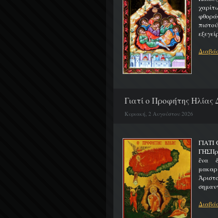
χαρίτ
φθορά
πιστο
εξεγείρ
Διαβάσ
Γιατί ο Προφήτης Ηλίας 
Κυριακή, 2 Αυγούστου 2026
ΓΙΑΤΙ
ΓΗΣΠρ
ἕνα 
μακαρ
Ἀριστ
σημαντ
Διαβάσ