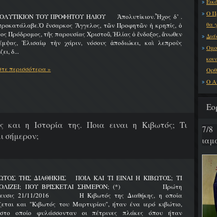
Εικό
Ο Π
ΟΛΥΤΙΚΙΟΝ ΤΟΥ ΠΡΟΦΗΤΟΥ ΗΛΙΟΥ Ἀπολυτίκιον.Ἦχος δ’ .
θα 
προκατάλαβε.Ὁ ἔνσαρκος Ἄγγελος, τῶν Προφητῶν ἡ κρηπίς, ὁ
ος Πρόδρομος, τῆς παρουσίας Χριστοῦ, Ἠλίας ὁ ἔνδοξος, ἄνωθεν
Διά
έμψας, Ἐλισαίῳ τὴν χάριν, νόσους ἀποδιώκει, καὶ λεπροὺς
Ομο
ει, δ...
κοι
τε περισσότερα »
Ορθ
Ο Α
Εο
ς και η Ιστορία της. Ποια ειναι η Κιβωτός; Τι
7/8
ι σήμερον;
ιαμα
ΩΤΟΣ ΤΗΣ ΔΙΑΘΗΚΗΣ ΠΟΙΑ ΚΑΙ ΤΙ ΕΙΝΑΙ Η ΚΙΒΩΤΟΣ; ΤΙ
ΟΛΙΖΕΙ; ΠΟΥ ΒΡΙΣΚΕΤΑΙ ΣΗΜΕΡΟΝ; (*) Πρώτη
ίευσις 21/11/2016 Η Κιβωτός της Διαθήκης, η οποία
ζεται και "Κιβωτός του Μαρτυρίου", ήταν ένα ιερό κιβώτιο,
στο οποίο φυλάσσονταν οι πέτρινες πλάκες όπου ήταν