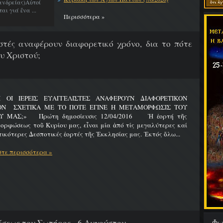
νδρείας)Αὐτοί
ι γιά ἕνα ...
Περισσότερα »
λιστές αναφέρουν διαφορετικό χρόνο, δια το πότε
υ Χριστού;
Ι ΟΙ ΙΕΡΕΙΣ ΕΥΑΓΓΕΛΙΣΤΕΣ ΑΝΑΦΕΡΟΥΝ ΔΙΑΦΟΡΕΤΙΚΟΝ
ΟΝ ΣΧΕΤΙΚΑ ΜΕ ΤΟ ΠΟΤΕ ΕΓΙΝΕ Η ΜΕΤΑΜΟΡΦΩΣΙΣ ΤΟΥ
Υ ΜΑΣ;» Πρώτη δημοσίευσις 12/04/2016 Ἡ ἑορτή τῆς
ρφώσεως τοῦ Κυρίου μας, εἶναι μία ἀπό τίς μεγαλύτερες καί
ικότερες Δεσποτικές ἑορτές τῆς Ἐκκλησίας μας. Ἐκτός ὅλω...
τε περισσότερα »
Φω
εως του Σωτήρος - 6 Αυγούστου