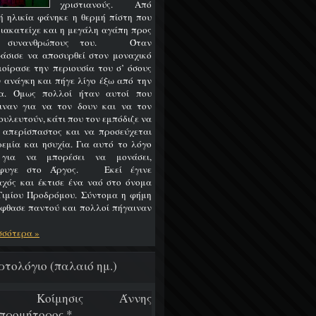
χριστιανούς. Από
ή ηλικία φάνηκε η θερμή πίστη που
διακατείχε και η μεγάλη αγάπη προς
ς συνανθρώπους του. Όταν
άσισε να αποσυρθεί στον μοναχικό
 μοίρασε την περιουσία του σ’ όσους
ν ανάγκη και πήγε λίγο έξω από την
α. Όμως πολλοί ήταν αυτοί που
ιναν για να τον δουν και να τον
ουλευτούν, κάτι που τον εμπόδιζε να
ι απερίσπαστος και να προσεύχεται
ρεμία και ησυχία. Για αυτό το λόγο
 για να μπορέσει να μονάσει,
έφυγε στο Άργος. Εκεί έγινε
χός και έκτισε ένα ναό στο όνομα
Τιμίου Προδρόμου. Σύντομα η φήμη
έφθασε παντού και πολλοί πήγαιναν
σσότερα »
ρτολόγιο (παλαιό ημ.)
/7 Κοίμησις Άννης
προμήτορος *