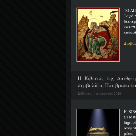
ΤΟ ΑΠ
Ταχύ 
δεύτερ
καταπ
καθαρίζ
Διαβάσ
H Κιβωτός της Διαθήκη
συμβολίζει; Που βρίσκετα
Σάββατο, 1 Αυγούστου 2026
Η ΚΙΒ
ΣΥΜΒ
δημοσ
ονομά
μέσα 