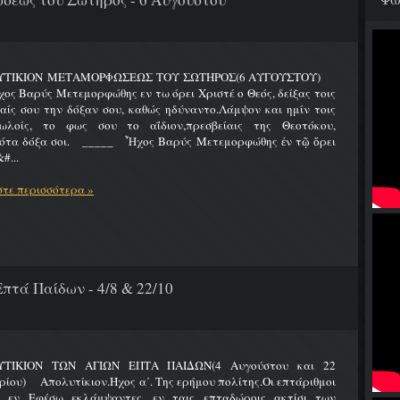
ΥΤΙΚΙΟΝ ΜΕΤΑΜΟΡΦΩΣΕΩΣ ΤΟΥ ΣΩΤΗΡΟΣ(6 ΑΥΓΟΥΣΤΟΥ)
Βαρύς Μετεμορφώθης εν τω όρει Χριστέ ο Θεός, δείξας τοις
ίς σου την δόξαν σου, καθώς ηδύναντο.Λάμψον και ημίν τοις
ωλοίς, το φως σου το αΐδιον,πρεσβείαις της Θεοτόκου,
ότα δόξα σοι. _____ Ἦχος Βαρύς Μετεμορφώθης ἐν τῷ ὄρει
#...
τε περισσότερα »
πτά Παίδων - 4/8 & 22/10
ΤΙΚΙΟΝ ΤΩΝ ΑΓΙΩΝ ΕΠΤΑ ΠΑΙΔΩΝ(4 Αυγούστου και 22
ίου) Απολυτίκιον.Ήχος α΄. Της ερήμου πολίτης.Οι επτάριθμοι
ς εν Εφέσω εκλάμψαντες, εν ταις επταδώροις ακτίσι των