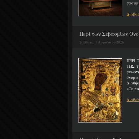
γραμμέ
Διαβάσ
Περί των Σεβασμίων Ονο
Σάββατο, 1 Αυγούστου 2026
ΠΕΡΙ 
ΤΗΣ 
γνωστό
όνομα
Διαθήκ
«Το πα
Διαβάσ