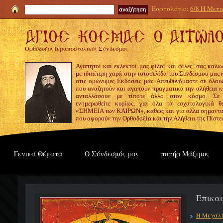
Εορτολόγιο:
6/8 Η Μετα
Ορθόδοξος Ιεραποστολικός Σύνδεσμος
Αγαπητοί και εκλεκτοί μας φίλοι και φίλες, σας καλω
με ιδιαίτερη χαρά στην ιστοσελίδα του Συνδέσμου μας
στις ομώνυμες Εκδόσεις μας. Απευθυνόμαστε σε όλους
που αναζητούν και αγαπούν πραγματικά την αλήθεια κα
ανταλλάσουν με τίποτε άλλο στον κόσμο. Σε
ενημερωθείτε κυρίως, για όλα τα εσχατολογικά θ
«ΣΗΜΕΙΑ των ΚΑΙΡΩΝ», καθώς και για άλλα σημαντι
που αφορούν την Ορθοδοξία και την Αλήθεια της Πίστε
Γενικά Θέματα
Ο Σύνδεσμός μας
πατήρ Μάξιμος
Επικα
Η Μεγάλη