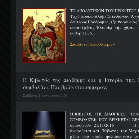
ΤΟ ΑΠΟΛΥΤΙΚΙΟΝ ΤΟΥ ΠΡΟΦΗΤΟΥ Η
Ταχύ προκατάλαβε.Ὁ ἔνσαρκος Ἄγγε
δεύτερος Πρόδρομος, τῆς παρουσίας Χ
καταπέμψας, Ἐλισαίῳ τὴν χάριν, ν
καθαρίζει, δ...
Διαβάστε περισσότερα »
H Κιβωτός της Διαθήκης και η Ιστορία της. 
συμβολίζει; Που βρίσκεται σήμερον;
Σάββατο, 1 Αυγούστου 2026
Η ΚΙΒΩΤΟΣ ΤΗΣ ΔΙΑΘΗΚΗΣ ΠΟΙΑ 
ΣΥΜΒΟΛΙΖΕΙ; ΠΟΥ ΒΡΙΣΚΕΤ
δημοσίευσις 21/11/2016 Η Κιβ
ονομάζεται και "Κιβωτός του Μαρτυ
μέσα στο οποίο φυλάσσονταν οι