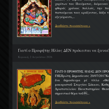
χαρίτων του Πνεύματος, διέμειναν
φθοράς χρόνοις πολλοίς, την πα
πιστούμενοι τους κράζοντας, δόξα 
εξεγείραντι,...
Διαβάστε περισσότερα »
Γιατί ο Προφήτης Ηλίας ΔΕΝ πρόκειται να ξαναέλ
Κυριακή, 2 Αυγούστου 2026
ΓΙΑΤΙ Ο ΠΡΟΦΗΤΗΣ ΗΛΙΑΣ ΔΕΝ ΠΡΟ
ΓΗΣΠρώτη Δημοσίευσις 20/07/2017Κ
ἕνα δημοσίευμα μέ τίτλο «Θά
μακαριστοῦ Στεργίου Σάκκου, Καθηγ
Ἀριστοτελείου Πανεπιστημίου Θεσσ
σημαντικό θέμα τοῦ ...
Διαβάστε περισσότερα »