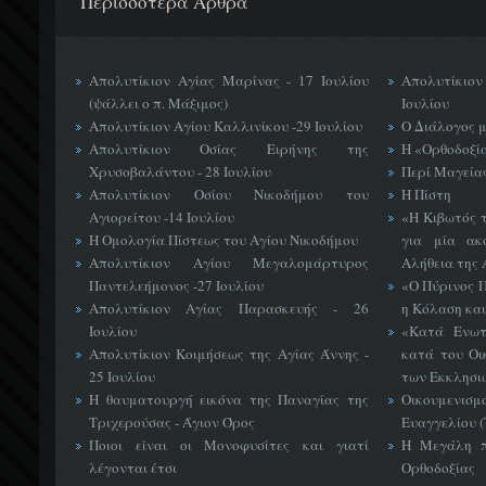
Περισσότερα Άρθρα
Απολυτίκιον Αγίας Μαρίνας - 17 Ιουλίου
Απολυτίκιο
(ψάλλει ο π. Μάξιμος)
Ιουλίου
Απολυτίκιον Αγίου Καλλινίκου -29 Ιουλίου
Ο Διάλογος 
Απολυτίκιον Οσίας Ειρήνης της
Η «Ορθοδοξί
Χρυσοβαλάντου - 28 Ιουλίου
Περί Μαγείας
Απολυτίκιον Οσίου Νικοδήμου του
Η Πίστη
Αγιορείτου -14 Ιουλίου
«H Κιβωτός 
Η Ομολογία Πίστεως του Αγίου Νικοδήμου
για μία ακ
Απολυτίκιον Αγίου Μεγαλομάρτυρος
Αλήθεια της 
Παντελεήμονος -27 Ιουλίου
«Ο Πύρινος Π
Απολυτίκιον Αγίας Παρασκευής - 26
η Κόλαση και
Ιουλίου
«Κατά Ενωτ
Απολυτίκιον Κοιμήσεως της Αγίας Άννης -
κατά του Οι
25 Ιουλίου
των Εκκλησι
Η θαυματουργή εικόνα της Παναγίας της
Οικουμεν
Τριχερούσας - Άγιον Όρος
Ευαγγελίου 
Ποιοι είναι οι Μονοφυσίτες και γιατί
Η Μεγάλη π
λέγονται έτσι
Ορθοδοξίας