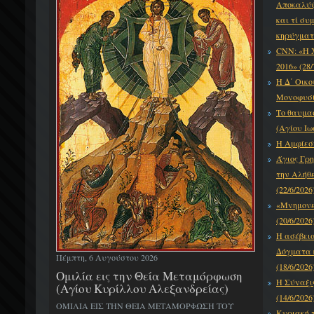
Αποκαλύψε
και τί συ
κηρύγματό
CNN: «Η 
2016» (28/
Η Δ΄ Οικο
Μονοφυσίτ
Το θαυμα
(Αγίου Ιω
Η Αμφίεση
Άγιος Γρη
την Αλήθε
(22/6/2026
«Μνημονεύ
(20/6/2026
Η ασέβει
Δόγματα κ
Πέμπτη, 6 Αυγούστου 2026
(18/6/2026
Ομιλία εις την Θεία Μεταμόρφωση
Η Σύναξι
(Αγίου Κυρίλλου Αλεξανδρείας)
(14/6/2026
ΟΜΙΛΙΑ ΕΙΣ ΤΗΝ ΘΕΙΑ ΜΕΤΑΜΟΡΦΩΣΗ ΤΟΥ
Κυριακή τ