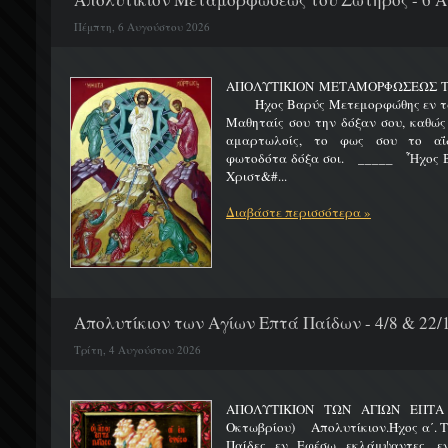
Πέμπτη, 6 Αυγούστου 2026
ΑΠΟΛΥΤΙΚΙΟΝ ΜΕΤΑΜΟΡΦΩΣΕΩΣ 
Ήχος Βαρύς Μετεμορφώθης εν τω όρ
Μαθηταίς σου την δόξαν σου, καθώς
αμαρτωλοίς, το φως σου το αΐδι
φωτοδότα δόξα σοι. _____ Ἦχος Β
Χριστ&#...
Διαβάστε περισσότερα »
Απολυτίκιον των Αγίων Επτά Παίδων - 4/8 & 22/
Τρίτη, 4 Αυγούστου 2026
ΑΠΟΛΥΤΙΚΙΟΝ ΤΩΝ ΑΓΙΩΝ ΕΠΤΑ 
Οκτωβρίου) Απολυτίκιον.Ήχος α΄. Τη
Παίδες εν Εφέσω εκλάμψαντες, ε