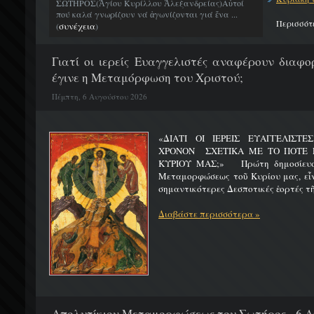
ΣΩΤΗΡΟΣ(Ἁγίου Κυρίλλου Ἀλεξανδρείας)Αὐτοί
πού καλά γνωρίζουν νά ἀγωνίζονται γιά ἕνα ...
Περισσότ
συνέχεια
(
)
Γιατί οι ιερείς Ευαγγελιστές αναφέρουν διαφο
έγινε η Μεταμόρφωση του Χριστού;
Πέμπτη, 6 Αυγούστου 2026
«ΔΙΑΤΙ ΟΙ ΙΕΡΕΙΣ ΕΥΑΓΓΕΛΙΣΤ
ΧΡΟΝΟΝ ΣΧΕΤΙΚΑ ΜΕ ΤΟ ΠΟΤΕ 
ΚΥΡΙΟΥ ΜΑΣ;» Πρώτη δημοσίευσ
Μεταμορφώσεως τοῦ Κυρίου μας, εἶν
σημαντικότερες Δεσποτικές ἑορτές τῆ
Διαβάστε περισσότερα »
Απολυτίκιον Μεταμορφώσεως του Σωτήρος - 6 