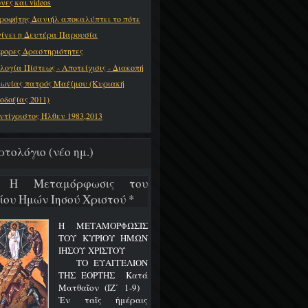
νες και videos
ροφήτης Δανιήλ αποκαλύπτει το πότε
γίνει η Δευτέρα Παρουσία
φορες Δραστηριότητες
λογία Πίστεως - Αποτείχισις - Διακοπή
νωνίας πατρός Μαξίμου (Κυριακή
οδοξίας 2011)
ντίχριστος Ήλθεν 1983,2013
ρτολόγιο (νέο ημ.)
8 Η Μεταμόρφωσις του
ίου Ημών Ιησού Χριστού *
Η ΜΕΤΑΜΟΡΦΩΣΙΣ
ΤΟΥ ΚΥΡΙΟΥ ΗΜΩΝ
ΙΗΣΟΥ ΧΡΙΣΤΟΥ
ΤΟ ΕΥΑΓΓΕΛΙΟΝ
ΤΗΣ ΕΟΡΤΗΣ Κατά
Ματθαῖον (ΙΖ΄ 1-9)
Ἐν ταῖς ἡμέραις