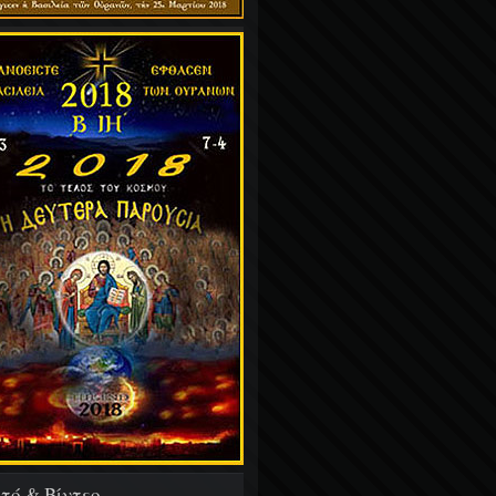
τό & Βίντεο