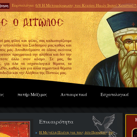
Εορτολόγιο:
6/8 Η Μεταμόρφωσις του Κυρίου Ημών Ιησού Χριστού *
οί μας φίλοι και φίλες, σας καλωσορίζουμε
την ιστοσελίδα του Συνδέσμου μας καθώς και
εις μας. Απευθυνόμαστε σε όλους εκείνους
γαπούν πραγματικά την αλήθεια και δεν την
ίποτε άλλο στον κόσμο. Σε μας, θα
ς, για όλα τα εσχατολογικά θέματα, τα
», καθώς και για άλλα σημαντικά θέματα
οδοξία και την Αλήθεια της Πίστεώς μας.
ας
πατήρ Μάξιμος
Αντιαιρετικά
Εσχατολογικά
Επικαιρότητα
Η Μεγάλη Πλάνη για τους δύο Προφήτες της