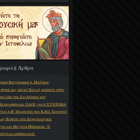
μοφιλή Άρθρα
τομο Βιογραφικό π. Μαξίμου
πητοί μας φίλοι! Καλώς ορίσατε στην
οσελίδα του Συνδέσμου μας
Μετανοήσουμε ΟΛΟΙ, γιατί ΣΥΝΤΟΜΑ
γίνει η Β΄ Παρουσία του Κ.Η.Ι. Χριστού!
ώς Ήλθατε στα Εσχατολογικά
γία και Μεγάλη Εβδομάδα. Τι
τάζουμε καθημερινά.