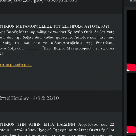
ΥΤΙΚΙΟΝ ΜΕΤΑΜΟΡΦΩΣΕΩΣ ΤΟΥ ΣΩΤΗΡΟΣ(6 ΑΥΓΟΥΣΤΟΥ)
Βαρύς Μετεμορφώθης εν τω όρει Χριστέ ο Θεός, δείξας τοις
ίς σου την δόξαν σου, καθώς ηδύναντο.Λάμψον και ημίν τοις
ωλοίς, το φως σου το αΐδιον,πρεσβείαις της Θεοτόκου,
ότα δόξα σοι. _____ Ἦχος Βαρύς Μετεμορφώθης ἐν τῷ ὄρει
#...
τε περισσότερα »
πτά Παίδων - 4/8 & 22/10
ΤΙΚΙΟΝ ΤΩΝ ΑΓΙΩΝ ΕΠΤΑ ΠΑΙΔΩΝ(4 Αυγούστου και 22
ίου) Απολυτίκιον.Ήχος α΄. Της ερήμου πολίτης.Οι επτάριθμοι
ς εν Εφέσω εκλάμψαντες, εν ταις επταδώροις ακτίσι των