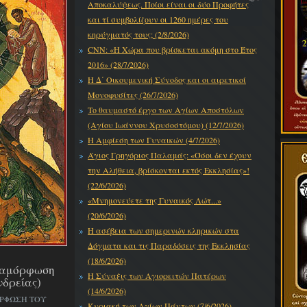
Αποκαλύψεως. Ποίοι είναι οι δύο Προφήτες
και τί συμβολίζουν οι 1260 ημέρες του
κηρύγματός τους; (2/8/2026)
CNN: «Η Χώρα που βρίσκεται ακόμη στο Έτος
2016» (28/7/2026)
Η Δ΄ Οικουμενική Σύνοδος και οι αιρετικοί
Μονοφυσίτες (26/7/2026)
Το θαυμαστό έργο των Αγίων Αποστόλων
(Αγίου Ιωάννου Χρυσοστόμου) (12/7/2026)
Η Αμφίεση των Γυναικών (4/7/2026)
Άγιος Γρηγόριος Παλαμάς: «Όσοι δεν έχουν
την Αλήθεια, βρίσκονται εκτός Εκκλησίας»!
(22/6/2026)
«Μνημονεύετε της Γυναικός Λώτ...»
(20/6/2026)
Η ασέβεια των σημερινών κληρικών στα
Δόγματα και τις Παραδόσεις της Εκκλησίας
(18/6/2026)
εταμόρφωση
Η Σύναξις των Αγιορειτών Πατέρων
νδρείας)
(14/6/2026)
ΟΡΦΩΣΗ ΤΟΥ
Κυριακή των Αγίων Πάντων (7/6/2026)