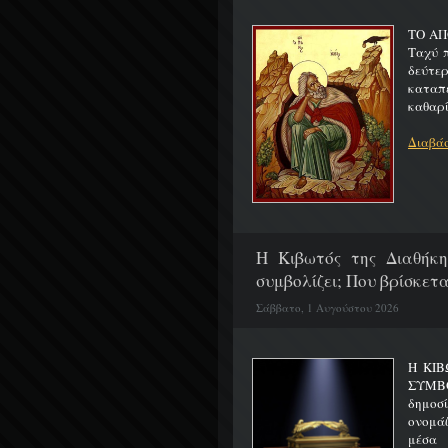
ΤΟ ΑΠ
Ταχύ 
δεύτερ
καταπ
καθαρίζ
Διαβάσ
H Κιβωτός της Διαθήκη
συμβολίζει; Που βρίσκετα
Σάββατο, 1 Αυγούστου 2026
Η ΚΙΒ
ΣΥΜΒ
δημοσ
ονομά
μέσα 