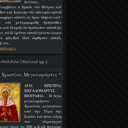
ἐκείναις,
λαμβάνει ὁ Ἰησοῦς τὸν Πέτρον καὶ
βον καὶ Ἰωάννην τὸν ἀδελφὸν αὐτοῦ
ναφέρει αὐτοὺς εἰς ὄρος ὑψηλὸν κατ᾿
ν· καὶ μετεμορφώθη ἔμπροσθεν
ν, καὶ ἔλαμψε τὸ πρόσωπον αὐτοῦ ὡς
ος, τὰ δὲ ἱμάτια αὐτοῦ ἐγένετο λευκὰ
ὸ φῶς.Καὶ ἰδοὺ ὤφθησαν αὐτοῖς
 κα...
σσότερα »
ρτολόγιο (παλαιό ημ.)
7 Χριστίνα, Μεγαλομάρτυς *
ΑΓΙΑ ΧΡΙΣΤΙΝΑ,
ΜΕΓΑΛΟΜΑΡΤΥΣ
ΒΙΟΓΡΑΦΙΑ Η Αγία
μεγαλομάρτυς
Χριστίνα, καταγόταν
από την Τύρο της
Συρίας και ήταν κόρη
του στρατηγού
ανού (περί το 200 μ.Χ.).Ο πατέρας