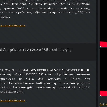
ων του Πνεύματος, διέμειναν θανόντες υπέρ νουν, ανώτεροι
ς χρόνοις πολλοίς, την παγκόσμιον ανάστασιν εμφανώς,
ύμενοι τους κράζοντας, δόξα τω αφθαρτώσαντι ημάς, δόξα τω
αντι,...
τε περισσότερα »
ΔΕΝ πρόκειται να ξαναέλθει επί της γης
 Ο ΠΡΟΦΗΤΗΣ ΗΛΙΑΣ ΔΕΝ ΠΡΟΚΕΙΤΑΙ ΝΑ ΞΑΝΑΕΛΘΕΙ ΕΠΙ ΤΗΣ
ώτη Δημοσίευσις 20/07/2017Κατωτέρω δημοσιεύουμε αὐτούσιο
δημοσίευμα μέ τίτλο «Θά ξαναέλθει ὁ Ἠλίας;» τοῦ
ιστοῦ Στεργίου Σάκκου, Καθηγητοῦ τῆς Καινῆς Διαθήκης, τοῦ
οτελείου Πανεπιστημίου Θεσσαλονίκης, σχετικά μέ τό πολύ
ικό θέμα τοῦ ...
τε περισσότερα »
Δείτ