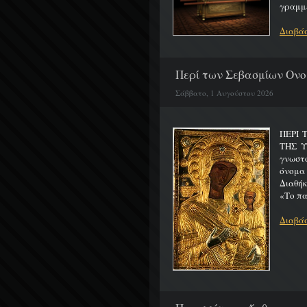
γραμμέ
Διαβάσ
Περί των Σεβασμίων Ονο
Σάββατο, 1 Αυγούστου 2026
ΠΕΡΙ 
ΤΗΣ 
γνωστό
όνομα
Διαθήκ
«Το πα
Διαβάσ