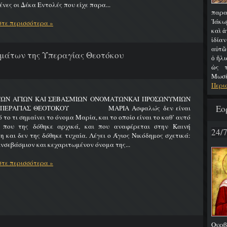
νες οι Δέκα Εντολές που είχε παρα...
παρα
Ἰάκω
τε περισσότερα »
καὶ ἀ
ἰδία
αὐτῶ
μάτων της Υπεραγίας Θεοτόκου
ὁ ἥλι
ὡς τ
Μωσῆς
Περι
ΤΩΝ ΑΓΙΩΝ ΚΑΙ ΣΕΒΑΣΜΙΩΝ ΟΝΟΜΑΤΩΝΚΑΙ ΠΡΟΣΩΝΥΜΙΩΝ
Εο
ΥΠΕΡΑΓΙΑΣ ΘΕΟΤΟΚΟΥ ΜΑΡΙΑ Ασφαλώς δεν είναι
 το τι σημαίνει το όνομα Μαρία, και το οποίο είναι το καθ’ αυτό
 που της δόθηκε αρχικά, και που αναφέρεται στην Καινή
24/
η και δεν της δόθηκε τυχαία. Λέγει ο Άγιος Νικόδημος σχετικά:
νσεβάσμιον και κεχαριτωμένον όνομα της...
τε περισσότερα »
Ουρβ