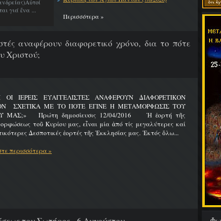
νδρείας)Αὐτοί
ι γιά ἕνα ...
Περισσότερα »
λιστές αναφέρουν διαφορετικό χρόνο, δια το πότε
υ Χριστού;
Ι ΟΙ ΙΕΡΕΙΣ ΕΥΑΓΓΕΛΙΣΤΕΣ ΑΝΑΦΕΡΟΥΝ ΔΙΑΦΟΡΕΤΙΚΟΝ
ΟΝ ΣΧΕΤΙΚΑ ΜΕ ΤΟ ΠΟΤΕ ΕΓΙΝΕ Η ΜΕΤΑΜΟΡΦΩΣΙΣ ΤΟΥ
Υ ΜΑΣ;» Πρώτη δημοσίευσις 12/04/2016 Ἡ ἑορτή τῆς
ρφώσεως τοῦ Κυρίου μας, εἶναι μία ἀπό τίς μεγαλύτερες καί
ικότερες Δεσποτικές ἑορτές τῆς Ἐκκλησίας μας. Ἐκτός ὅλω...
τε περισσότερα »
Φω
εως του Σωτήρος - 6 Αυγούστου