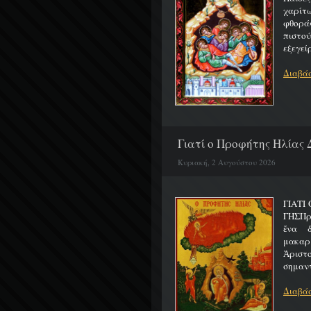
χαρίτ
φθορά
πιστο
εξεγείρ
Διαβάσ
Γιατί ο Προφήτης Ηλίας 
Κυριακή, 2 Αυγούστου 2026
ΓΙΑΤΙ
ΓΗΣΠρ
ἕνα 
μακαρ
Ἀριστ
σημαντ
Διαβάσ