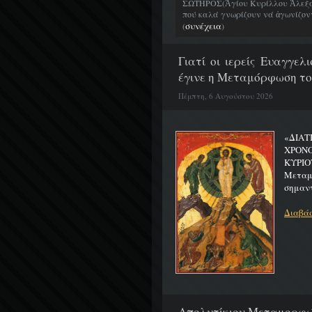
ΣΩΤΗΡΟΣ(Ἁγίου Κυρίλλου Ἀλεξα
πού καλά γνωρίζουν νά ἀγωνίζοντα
συνέχεια
(
)
Γιατί οι ιερείς Ευαγγε
έγινε η Μεταμόρφωση το
Πέμπτη, 6 Αυγούστου 2026
«ΔΙΑΤ
ΧΡΟΝ
ΚΥΡΙΟ
Μεταμο
σημαντ
Διαβάσ
Απολυτίκιον Μεταμορφώσ