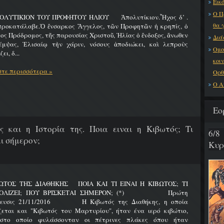
Εικό
Ο Π
ΟΛΥΤΙΚΙΟΝ ΤΟΥ ΠΡΟΦΗΤΟΥ ΗΛΙΟΥ Ἀπολυτίκιον.Ἦχος δ’ .
θα 
προκατάλαβε.Ὁ ἔνσαρκος Ἄγγελος, τῶν Προφητῶν ἡ κρηπίς, ὁ
ος Πρόδρομος, τῆς παρουσίας Χριστοῦ, Ἠλίας ὁ ἔνδοξος, ἄνωθεν
Διά
έμψας, Ἐλισαίῳ τὴν χάριν, νόσους ἀποδιώκει, καὶ λεπροὺς
Ομο
ει, δ...
κοι
τε περισσότερα »
Ορθ
Ο Α
Εο
ς και η Ιστορία της. Ποια ειναι η Κιβωτός; Τι
6/
ι σήμερον;
Κυρ
ΩΤΟΣ ΤΗΣ ΔΙΑΘΗΚΗΣ ΠΟΙΑ ΚΑΙ ΤΙ ΕΙΝΑΙ Η ΚΙΒΩΤΟΣ; ΤΙ
ΟΛΙΖΕΙ; ΠΟΥ ΒΡΙΣΚΕΤΑΙ ΣΗΜΕΡΟΝ; (*) Πρώτη
ίευσις 21/11/2016 Η Κιβωτός της Διαθήκης, η οποία
ζεται και "Κιβωτός του Μαρτυρίου", ήταν ένα ιερό κιβώτιο,
στο οποίο φυλάσσονταν οι πέτρινες πλάκες όπου ήταν