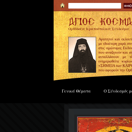
Ορθόδοξος Ιεραποστολικός Σύνδεσμος
Αγαπητοί και εκλεκτ
με ιδιαίτερη χαρά σ
στις ομώνυμες Εκδόσ
που αναζητούν και α
ανταλλάσουν με τ
ενημερωθείτε κυρίω
«ΣΗΜΕΙΑ των ΚΑΙΡΩΝ
που αφορούν την Ορθ
Γενικά Θέματα
Ο Σύνδεσμός μ