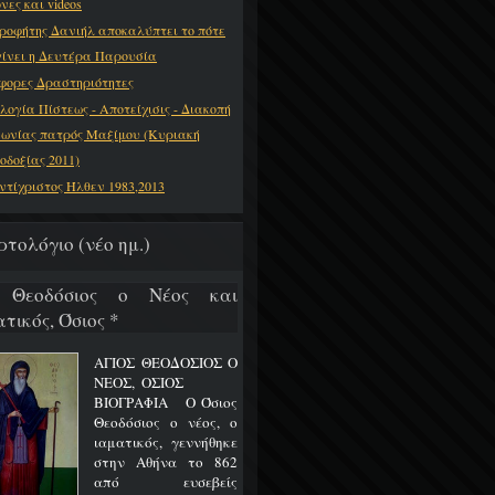
νες και videos
ροφήτης Δανιήλ αποκαλύπτει το πότε
γίνει η Δευτέρα Παρουσία
φορες Δραστηριότητες
λογία Πίστεως - Αποτείχισις - Διακοπή
νωνίας πατρός Μαξίμου (Κυριακή
οδοξίας 2011)
ντίχριστος Ήλθεν 1983,2013
ρτολόγιο (νέο ημ.)
 Θεοδόσιος ο Νέος και
τικός, Όσιος *
ΑΓΙΟΣ ΘΕΟΔΟΣΙΟΣ Ο
ΝΕΟΣ, ΟΣΙΟΣ
ΒΙΟΓΡΑΦΙΑ Ο Όσιος
Θεοδόσιος ο νέος, ο
ιαματικός, γεννήθηκε
στην Αθήνα το 862
από ευσεβείς