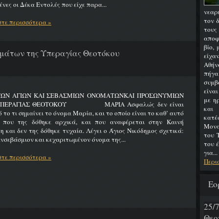
νες οι Δέκα Εντολές που είχε παρα...
νεαρ
τον 
τε περισσότερα »
του
αποφ
βίο,
μάτων της Υπεραγίας Θεοτόκου
είχα
Αθήν
πήγα
συμβ
είνα
ΤΩΝ ΑΓΙΩΝ ΚΑΙ ΣΕΒΑΣΜΙΩΝ ΟΝΟΜΑΤΩΝΚΑΙ ΠΡΟΣΩΝΥΜΙΩΝ
με η
ΥΠΕΡΑΓΙΑΣ ΘΕΟΤΟΚΟΥ ΜΑΡΙΑ Ασφαλώς δεν είναι
και
 το τι σημαίνει το όνομα Μαρία, και το οποίο είναι το καθ’ αυτό
κατ
 που της δόθηκε αρχικά, και που αναφέρεται στην Καινή
Μονα
η και δεν της δόθηκε τυχαία. Λέγει ο Άγιος Νικόδημος σχετικά:
του 
νσεβάσμιον και κεχαριτωμένον όνομα της...
του 
για...
τε περισσότερα »
Περι
Εο
25
Θεο