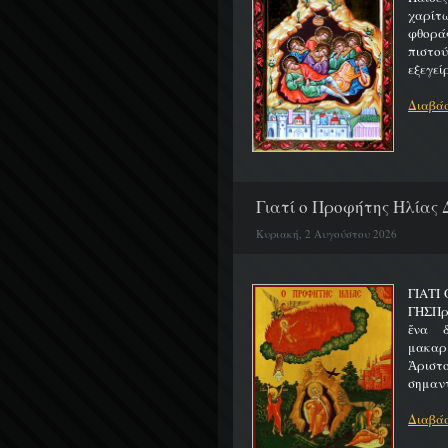
χαρίτ
φθορά
πιστο
εξεγείρ
Διαβάσ
Γιατί ο Προφήτης Ηλίας 
Κυριακή, 2 Αυγούστου 2026
ΓΙΑΤΙ
ΓΗΣΠρ
ἕνα 
μακαρ
Ἀριστ
σημαντ
Διαβάσ