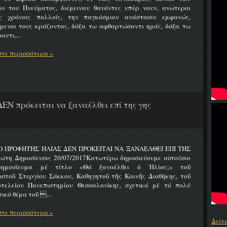
ων του Πνεύματος, διέμειναν θανόντες υπέρ νουν, ανώτεροι
ς χρόνοις πολλοίς, την παγκόσμιον ανάστασιν εμφανώς,
ύμενοι τους κράζοντας, δόξα τω αφθαρτώσαντι ημάς, δόξα τω
αντι,...
τε περισσότερα »
ΔΕΝ πρόκειται να ξαναέλθει επί της γης
 Ο ΠΡΟΦΗΤΗΣ ΗΛΙΑΣ ΔΕΝ ΠΡΟΚΕΙΤΑΙ ΝΑ ΞΑΝΑΕΛΘΕΙ ΕΠΙ ΤΗΣ
ώτη Δημοσίευσις 20/07/2017Κατωτέρω δημοσιεύουμε αὐτούσιο
δημοσίευμα μέ τίτλο «Θά ξαναέλθει ὁ Ἠλίας;» τοῦ
ιστοῦ Στεργίου Σάκκου, Καθηγητοῦ τῆς Καινῆς Διαθήκης, τοῦ
οτελείου Πανεπιστημίου Θεσσαλονίκης, σχετικά μέ τό πολύ
ικό θέμα τοῦ ...
τε περισσότερα »
Δείτ