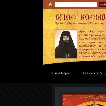
Ορθόδοξος Ιεραποστολικός Σύνδεσμος
Αγαπητοί και εκλεκτ
με ιδιαίτερη χαρά σ
στις ομώνυμες Εκδόσ
που αναζητούν και α
ανταλλάσουν με τ
ενημερωθείτε κυρίω
«ΣΗΜΕΙΑ των ΚΑΙΡΩΝ
που αφορούν την Ορθ
Γενικά Θέματα
Ο Σύνδεσμός μ