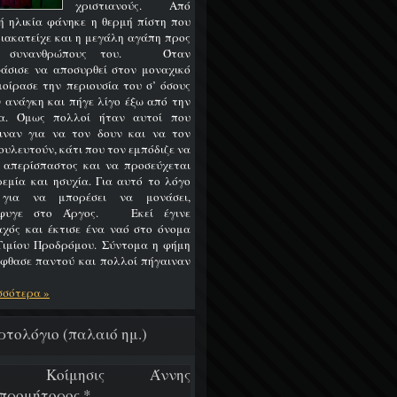
χριστιανούς. Από
ή ηλικία φάνηκε η θερμή πίστη που
διακατείχε και η μεγάλη αγάπη προς
ς συνανθρώπους του. Όταν
άσισε να αποσυρθεί στον μοναχικό
 μοίρασε την περιουσία του σ’ όσους
ν ανάγκη και πήγε λίγο έξω από την
α. Όμως πολλοί ήταν αυτοί που
ιναν για να τον δουν και να τον
ουλευτούν, κάτι που τον εμπόδιζε να
ι απερίσπαστος και να προσεύχεται
ρεμία και ησυχία. Για αυτό το λόγο
 για να μπορέσει να μονάσει,
έφυγε στο Άργος. Εκεί έγινε
χός και έκτισε ένα ναό στο όνομα
Τιμίου Προδρόμου. Σύντομα η φήμη
έφθασε παντού και πολλοί πήγαιναν
σσότερα »
ρτολόγιο (παλαιό ημ.)
/7 Κοίμησις Άννης
προμήτορος *