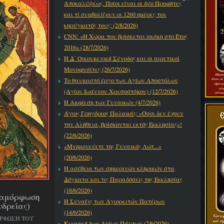
Αποκαλύψεως. Ποίοι είναι οι δύο Προφήτες
και τί συμβολίζουν οι 1260 ημέρες του
κηρύγματός τους; (2/8/2026)
CNN: «Η Χώρα που βρίσκεται ακόμη στο Έτος
2016» (28/7/2026)
Η Δ΄ Οικουμενική Σύνοδος και οι αιρετικοί
Μονοφυσίτες (26/7/2026)
Το θαυμαστό έργο των Αγίων Αποστόλων
(Αγίου Ιωάννου Χρυσοστόμου) (12/7/2026)
Η Αμφίεση των Γυναικών (4/7/2026)
Άγιος Γρηγόριος Παλαμάς: «Όσοι δεν έχουν
την Αλήθεια, βρίσκονται εκτός Εκκλησίας»!
(22/6/2026)
«Μνημονεύετε της Γυναικός Λώτ...»
(20/6/2026)
Η ασέβεια των σημερινών κληρικών στα
Δόγματα και τις Παραδόσεις της Εκκλησίας
(18/6/2026)
εταμόρφωση
Η Σύναξις των Αγιορειτών Πατέρων
νδρείας)
(14/6/2026)
ΟΡΦΩΣΗ ΤΟΥ
Κυριακή των Αγίων Πάντων (7/6/2026)