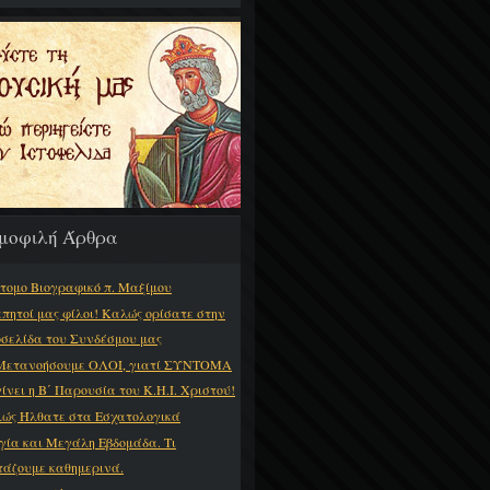
μοφιλή Άρθρα
τομο Βιογραφικό π. Μαξίμου
πητοί μας φίλοι! Καλώς ορίσατε στην
οσελίδα του Συνδέσμου μας
Μετανοήσουμε ΟΛΟΙ, γιατί ΣΥΝΤΟΜΑ
γίνει η Β΄ Παρουσία του Κ.Η.Ι. Χριστού!
ώς Ήλθατε στα Εσχατολογικά
γία και Μεγάλη Εβδομάδα. Τι
τάζουμε καθημερινά.