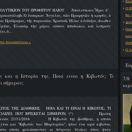
Εικό
Ο Π
ΟΛΥΤΙΚΙΟΝ ΤΟΥ ΠΡΟΦΗΤΟΥ ΗΛΙΟΥ Ἀπολυτίκιον.Ἦχος δ’ .
θα 
προκατάλαβε.Ὁ ἔνσαρκος Ἄγγελος, τῶν Προφητῶν ἡ κρηπίς, ὁ
ος Πρόδρομος, τῆς παρουσίας Χριστοῦ, Ἠλίας ὁ ἔνδοξος, ἄνωθεν
Διά
έμψας, Ἐλισαίῳ τὴν χάριν, νόσους ἀποδιώκει, καὶ λεπροὺς
Ομο
ει, δ...
κοι
τε περισσότερα »
Ορθ
Ο Α
Εο
ς και η Ιστορία της. Ποια ειναι η Κιβωτός; Τι
7/8
ι σήμερον;
ιαμα
ΩΤΟΣ ΤΗΣ ΔΙΑΘΗΚΗΣ ΠΟΙΑ ΚΑΙ ΤΙ ΕΙΝΑΙ Η ΚΙΒΩΤΟΣ; ΤΙ
ΟΛΙΖΕΙ; ΠΟΥ ΒΡΙΣΚΕΤΑΙ ΣΗΜΕΡΟΝ; (*) Πρώτη
ίευσις 21/11/2016 Η Κιβωτός της Διαθήκης, η οποία
ζεται και "Κιβωτός του Μαρτυρίου", ήταν ένα ιερό κιβώτιο,
στο οποίο φυλάσσονταν οι πέτρινες πλάκες όπου ήταν