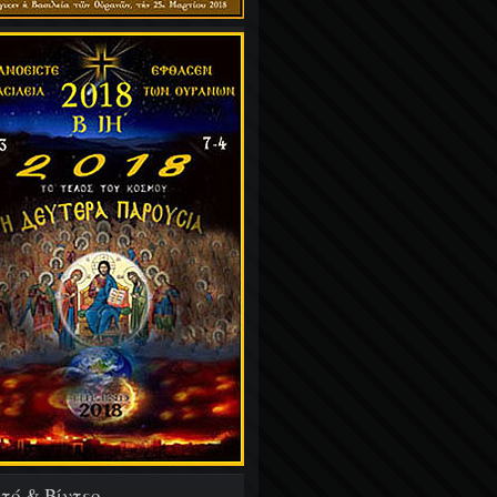
τό & Βίντεο