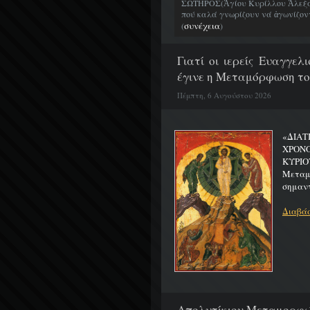
ΣΩΤΗΡΟΣ(Ἁγίου Κυρίλλου Ἀλεξα
πού καλά γνωρίζουν νά ἀγωνίζοντα
συνέχεια
(
)
Γιατί οι ιερείς Ευαγγε
έγινε η Μεταμόρφωση το
Πέμπτη, 6 Αυγούστου 2026
«ΔΙΑΤ
ΧΡΟΝ
ΚΥΡΙΟ
Μεταμο
σημαντ
Διαβάσ
Απολυτίκιον Μεταμορφώσ