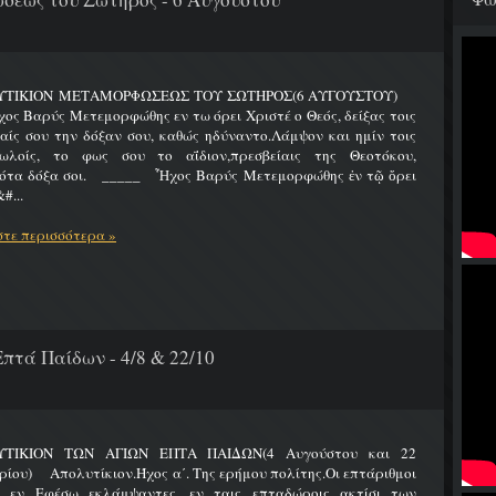
ΥΤΙΚΙΟΝ ΜΕΤΑΜΟΡΦΩΣΕΩΣ ΤΟΥ ΣΩΤΗΡΟΣ(6 ΑΥΓΟΥΣΤΟΥ)
Βαρύς Μετεμορφώθης εν τω όρει Χριστέ ο Θεός, δείξας τοις
ίς σου την δόξαν σου, καθώς ηδύναντο.Λάμψον και ημίν τοις
ωλοίς, το φως σου το αΐδιον,πρεσβείαις της Θεοτόκου,
ότα δόξα σοι. _____ Ἦχος Βαρύς Μετεμορφώθης ἐν τῷ ὄρει
#...
τε περισσότερα »
πτά Παίδων - 4/8 & 22/10
ΤΙΚΙΟΝ ΤΩΝ ΑΓΙΩΝ ΕΠΤΑ ΠΑΙΔΩΝ(4 Αυγούστου και 22
ίου) Απολυτίκιον.Ήχος α΄. Της ερήμου πολίτης.Οι επτάριθμοι
ς εν Εφέσω εκλάμψαντες, εν ταις επταδώροις ακτίσι των