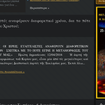
νδρείας)Αὐτοί
ι γιά ἕνα ...
Περισσότερα »
λιστές αναφέρουν διαφορετικό χρόνο, δια το πότε
υ Χριστού;
Ι ΟΙ ΙΕΡΕΙΣ ΕΥΑΓΓΕΛΙΣΤΕΣ ΑΝΑΦΕΡΟΥΝ ΔΙΑΦΟΡΕΤΙΚΟΝ
ΟΝ ΣΧΕΤΙΚΑ ΜΕ ΤΟ ΠΟΤΕ ΕΓΙΝΕ Η ΜΕΤΑΜΟΡΦΩΣΙΣ ΤΟΥ
Υ ΜΑΣ;» Πρώτη δημοσίευσις 12/04/2016 Ἡ ἑορτή τῆς
ρφώσεως τοῦ Κυρίου μας, εἶναι μία ἀπό τίς μεγαλύτερες καί
ικότερες Δεσποτικές ἑορτές τῆς Ἐκκλησίας μας. Ἐκτός ὅλω...
τε περισσότερα »
Φω
εως του Σωτήρος - 6 Αυγούστου