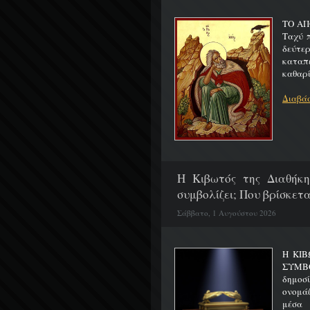
ΤΟ ΑΠ
Ταχύ 
δεύτερ
καταπ
καθαρίζ
Διαβάσ
H Κιβωτός της Διαθήκη
συμβολίζει; Που βρίσκετα
Σάββατο, 1 Αυγούστου 2026
Η ΚΙΒ
ΣΥΜΒ
δημοσ
ονομά
μέσα 