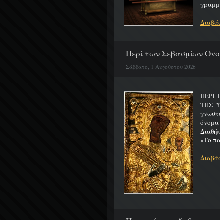
γραμμέ
Διαβάσ
Περί των Σεβασμίων Ονο
Σάββατο, 1 Αυγούστου 2026
ΠΕΡΙ 
ΤΗΣ 
γνωστό
όνομα
Διαθήκ
«Το πα
Διαβάσ