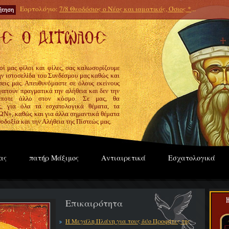
Εορτολόγιο:
7/8 Θεοδόσιος ο Νέος και ιαματικός, Όσιος *
...
οί μας φίλοι και φίλες, σας καλωσορίζουμε
την ιστοσελίδα του Συνδέσμου μας καθώς και
εις μας. Απευθυνόμαστε σε όλους εκείνους
γαπούν πραγματικά την αλήθεια και δεν την
ίποτε άλλο στον κόσμο. Σε μας, θα
ς, για όλα τα εσχατολογικά θέματα, τα
», καθώς και για άλλα σημαντικά θέματα
οδοξία και την Αλήθεια της Πίστεώς μας.
ας
πατήρ Μάξιμος
Αντιαιρετικά
Εσχατολογικά
Επικαιρότητα
Η Μεγάλη Πλάνη για τους δύο Προφήτες της