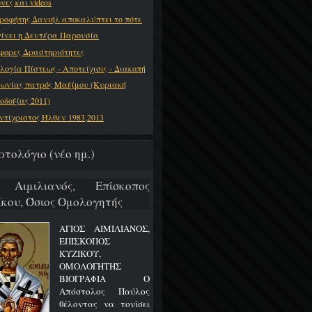
νες και videos
ροφήτης Δανιήλ αποκαλύπτει το πότε
γίνει η Δευτέρα Παρουσία
φορες Δραστηριότητες
λογία Πίστεως - Αποτείχισις - Διακοπή
νωνίας πατρός Μαξίμου (Κυριακή
οδοξίας 2011)
ντίχριστος Ήλθεν 1983,2013
ρτολόγιο (νέο ημ.)
 Αιμιλιανός, Επίσκοπος
ίκου, Όσιος Ομολογητής
ΑΓΙΟΣ ΑΙΜΙΛΙΑΝΟΣ,
ΕΠΙΣΚΟΠΟΣ
ΚΥΖΙΚΟΥ,
ΟΜΟΛΟΓΗΤΗΣ
ΒΙΟΓΡΑΦΙΑ Ο
Απόστολος Παύλος
θέλοντας να τονίσει