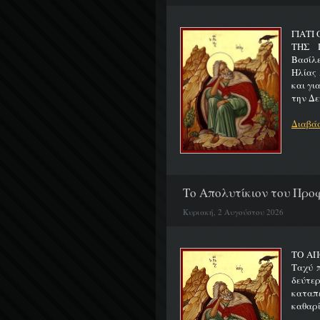
ΓΙΑΤΙ
ΤΗΣ Π
Βασίλ
Ηλίας 
και γι
την Δε
Διαβάσ
Το Απολυτίκιον του Προφ
Κυριακή, 2 Αυγούστου 2026
ΤΟ ΑΠ
Ταχύ 
δεύτερ
καταπ
καθαρίζ