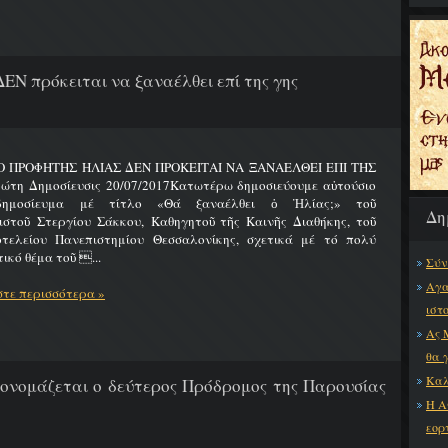
ΔΕΝ πρόκειται να ξαναέλθει επί της γης
 Ο ΠΡΟΦΗΤΗΣ ΗΛΙΑΣ ΔΕΝ ΠΡΟΚΕΙΤΑΙ ΝΑ ΞΑΝΑΕΛΘΕΙ ΕΠΙ ΤΗΣ
ώτη Δημοσίευσις 20/07/2017Κατωτέρω δημοσιεύουμε αὐτούσιο
δημοσίευμα μέ τίτλο «Θά ξαναέλθει ὁ Ἠλίας;» τοῦ
Δη
ιστοῦ Στεργίου Σάκκου, Καθηγητοῦ τῆς Καινῆς Διαθήκης, τοῦ
οτελείου Πανεπιστημίου Θεσσαλονίκης, σχετικά μέ τό πολύ
ικό θέμα τοῦ ...
Σύν
Αγα
τε περισσότερα »
ιστ
Ας 
θα 
Καλ
 ονομάζεται ο δεύτερος Πρόδρομος της Παρουσίας
Η Α
εορ