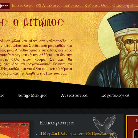
Εορτολόγιο:
8/8 Αιμιλιανός, Επίσκοπος Κυζίκου, Όσιος Ομολογητής
...
οί μας φίλοι και φίλες, σας καλωσορίζουμε
την ιστοσελίδα του Συνδέσμου μας καθώς και
εις μας. Απευθυνόμαστε σε όλους εκείνους
γαπούν πραγματικά την αλήθεια και δεν την
ίποτε άλλο στον κόσμο. Σε μας, θα
ς, για όλα τα εσχατολογικά θέματα, τα
», καθώς και για άλλα σημαντικά θέματα
οδοξία και την Αλήθεια της Πίστεώς μας.
ας
πατήρ Μάξιμος
Αντιαιρετικά
Εσχατολογικά
Επικαιρότητα
Η Μεγάλη Πλάνη για τους δύο Προφήτες της