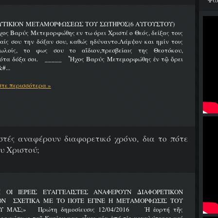
ΥΤΙΚΙΟΝ ΜΕΤΑΜΟΡΦΩΣΕΩΣ ΤΟΥ ΣΩΤΗΡΟΣ(6 ΑΥΓΟΥΣΤΟΥ)
Βαρύς Μετεμορφώθης εν τω όρει Χριστέ ο Θεός, δείξας τοις
ίς σου την δόξαν σου, καθώς ηδύναντο.Λάμψον και ημίν τοις
ωλοίς, το φως σου το αΐδιον,πρεσβείαις της Θεοτόκου,
ότα δόξα σοι. _____ Ἦχος Βαρύς Μετεμορφώθης ἐν τῷ ὄρει
#...
τε περισσότερα »
λιστές αναφέρουν διαφορετικό χρόνο, δια το πότε
υ Χριστού;
Ι ΟΙ ΙΕΡΕΙΣ ΕΥΑΓΓΕΛΙΣΤΕΣ ΑΝΑΦΕΡΟΥΝ ΔΙΑΦΟΡΕΤΙΚΟΝ
ΟΝ ΣΧΕΤΙΚΑ ΜΕ ΤΟ ΠΟΤΕ ΕΓΙΝΕ Η ΜΕΤΑΜΟΡΦΩΣΙΣ ΤΟΥ
Υ ΜΑΣ;» Πρώτη δημοσίευσις 12/04/2016 Ἡ ἑορτή τῆς