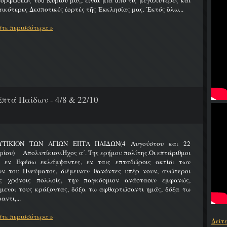
ρφώσεως τοῦ Κυρίου μας, εἶναι μία ἀπό τίς μεγαλύτερες καί
ικότερες Δεσποτικές ἑορτές τῆς Ἐκκλησίας μας. Ἐκτός ὅλω...
τε περισσότερα »
πτά Παίδων - 4/8 & 22/10
ΤΙΚΙΟΝ ΤΩΝ ΑΓΙΩΝ ΕΠΤΑ ΠΑΙΔΩΝ(4 Αυγούστου και 22
ίου) Απολυτίκιον.Ήχος α΄. Της ερήμου πολίτης.Οι επτάριθμοι
ς εν Εφέσω εκλάμψαντες, εν ταις επταδώροις ακτίσι των
ων του Πνεύματος, διέμειναν θανόντες υπέρ νουν, ανώτεροι
ς χρόνοις πολλοίς, την παγκόσμιον ανάστασιν εμφανώς,
ύμενοι τους κράζοντας, δόξα τω αφθαρτώσαντι ημάς, δόξα τω
αντι,...
τε περισσότερα »
Δείτ