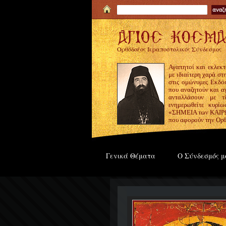
Ορθόδοξος Ιεραποστολικός Σύνδεσμος
Αγαπητοί και εκλεκτ
με ιδιαίτερη χαρά σ
στις ομώνυμες Εκδόσ
που αναζητούν και α
ανταλλάσουν με τ
ενημερωθείτε κυρίω
«ΣΗΜΕΙΑ των ΚΑΙΡΩΝ
που αφορούν την Ορθ
Γενικά Θέματα
Ο Σύνδεσμός μ