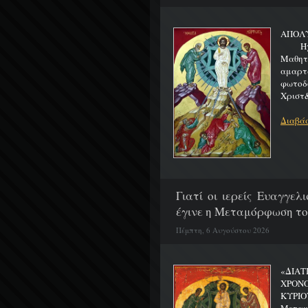
ΑΠΟΛ
Ήχος 
Μαθητα
αμαρτ
φωτοδ
Χριστ&
Διαβάσ
Γιατί οι ιερείς Ευαγγε
έγινε η Μεταμόρφωση το
Πέμπτη, 6 Αυγούστου 2026
«ΔΙΑΤ
ΧΡΟΝ
ΚΥΡΙΟ