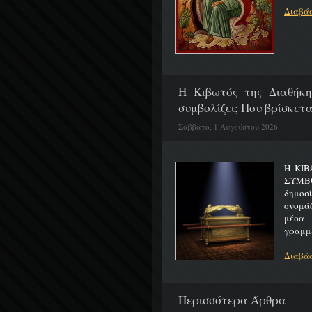
Διαβάσ
H Κιβωτός της Διαθήκη
συμβολίζει; Που βρίσκετα
Σάββατο, 1 Αυγούστου 2026
Η ΚΙΒ
ΣΥΜΒ
δημοσ
ονομά
μέσα 
γραμμέ
Διαβάσ
Περισσότερα Άρθρα