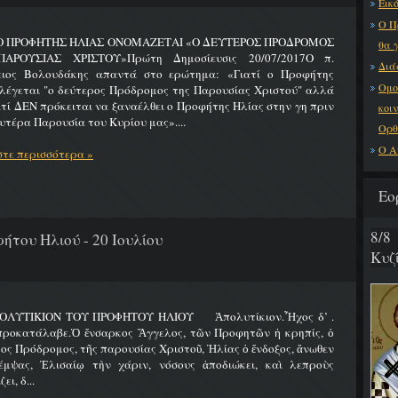
Εικό
Ο Π
 Ο ΠΡΟΦΗΤΗΣ ΗΛΙΑΣ ΟΝΟΜΑΖΕΤΑΙ «Ο ΔΕΥΤΕΡΟΣ ΠΡΟΔΡΟΜΟΣ
θα 
ΑΡΟΥΣΙΑΣ ΧΡΙΣΤΟΥ»Πρώτη Δημοσίευσις 20/07/2017Ο π.
Διά
ειος Βολουδάκης απαντά στο ερώτημα: «Γιατί ο Προφήτης
Ομο
λέγεται "ο δεύτερος Πρόδρομος της Παρουσίας Χριστού" αλλά
ατί ΔΕΝ πρόκειται να ξαναέλθει ο Προφήτης Ηλίας στην γη πριν
κοι
υτέρα Παρουσία του Κυρίου μας»....
Ορθ
Ο Α
τε περισσότερα »
Εο
8/8
ήτου Ηλιού - 20 Ιουλίου
Κυζ
ΟΛΥΤΙΚΙΟΝ ΤΟΥ ΠΡΟΦΗΤΟΥ ΗΛΙΟΥ Ἀπολυτίκιον.Ἦχος δ’ .
προκατάλαβε.Ὁ ἔνσαρκος Ἄγγελος, τῶν Προφητῶν ἡ κρηπίς, ὁ
ος Πρόδρομος, τῆς παρουσίας Χριστοῦ, Ἠλίας ὁ ἔνδοξος, ἄνωθεν
έμψας, Ἐλισαίῳ τὴν χάριν, νόσους ἀποδιώκει, καὶ λεπροὺς
ει, δ...