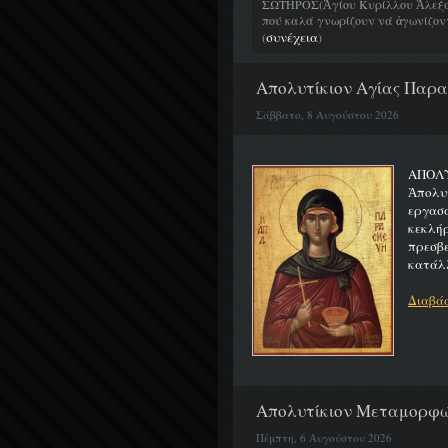
ΣΩΤΗΡΟΣ(Ἁγίου Κυρίλλου Ἀλεξα
πού καλά γνωρίζουν νά ἀγωνίζοντα
συνέχεια
(
)
Απολυτίκιον Αγίας Παρασ
Σάββατο, 8 Αυγούστου 2026
ΑΠΟ
Ἀπολυ
εργασ
κεκλή
πρεσβ
κατάλλ
Διαβάσ
Απολυτίκιον Μεταμορφώσ
Πέμπτη, 6 Αυγούστου 2026