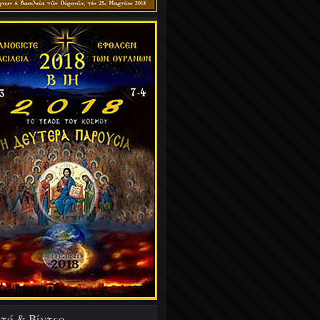
τό & Βίντεο