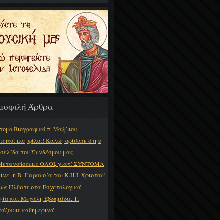
μοφιλή Άρθρα
τομο Βιογραφικό π. Μαξίμου
πητοί μας φίλοι! Καλώς ορίσατε στην
οσελίδα του Συνδέσμου μας
Μετανοήσουμε ΟΛΟΙ, γιατί ΣΥΝΤΟΜΑ
γίνει η Β΄ Παρουσία του Κ.Η.Ι. Χριστού!
ώς Ήλθατε στα Εσχατολογικά
γία και Μεγάλη Εβδομάδα. Τι
τάζουμε καθημερινά.