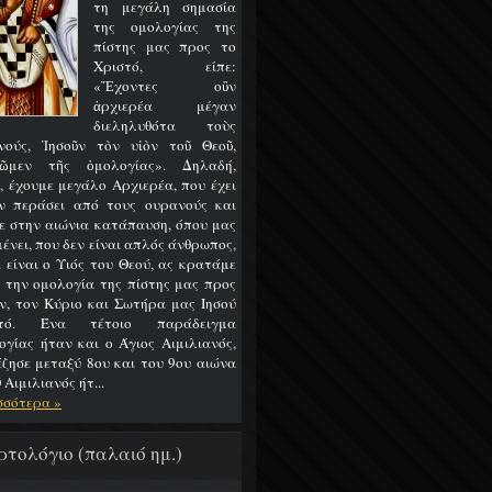
τη μεγάλη σημασία
της ομολογίας της
πίστης μας προς το
Χριστό, είπε:
«Ἔχοντες οὒν
ἀρχιερέα μέγαν
διεληλυθότα τοὺς
νούς, Ἰησοῦν τὸν υἱὸν τοῦ Θεοῦ,
ῶμεν τῆς ὁμολογίας». Δηλαδή,
, έχουμε μεγάλο Αρχιερέα, που έχει
ν περάσει από τους ουρανούς και
ε στην αιώνια κατάπαυση, όπου μας
ένει, που δεν είναι απλός άνθρωπος,
 είναι ο Υιός του Θεού, ας κρατάμε
 την ομολογία της πίστης μας προς
ν, τον Κύριο και Σωτήρα μας Ιησού
στό. Ένα τέτοιο παράδειγμα
ογίας ήταν και ο Άγιος Αιμιλιανός,
έζησε μεταξύ 8ου και του 9ου αιώνα
 Αιμιλιανός ήτ...
σσότερα »
ρτολόγιο (παλαιό ημ.)