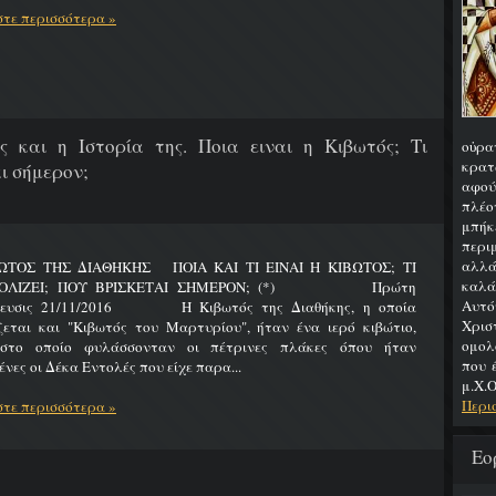
τε περισσότερα »
ς και η Ιστορία της. Ποια ειναι η Κιβωτός; Τι
οὐρα
κρατ
ι σήμερον;
αφού
πλέο
μπήκ
περιμ
αλλά
ΩΤΟΣ ΤΗΣ ΔΙΑΘΗΚΗΣ ΠΟΙΑ ΚΑΙ ΤΙ ΕΙΝΑΙ Η ΚΙΒΩΤΟΣ; ΤΙ
καλά
ΟΛΙΖΕΙ; ΠΟΥ ΒΡΙΣΚΕΤΑΙ ΣΗΜΕΡΟΝ; (*) Πρώτη
Αυτό
ίευσις 21/11/2016 Η Κιβωτός της Διαθήκης, η οποία
Χρι
ζεται και "Κιβωτός του Μαρτυρίου", ήταν ένα ιερό κιβώτιο,
ομολ
στο οποίο φυλάσσονταν οι πέτρινες πλάκες όπου ήταν
που 
νες οι Δέκα Εντολές που είχε παρα...
μ.Χ.Ο
Περι
τε περισσότερα »
Εο