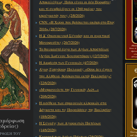
Αποκαλύψεως. Ποίοι είναι οι δύο Προφήτες
και τί συμβολίζουν οι 1260 ημέρες του
κηρύγματός τους; (2/8/2026)
CNN: «Η Χώρα που βρίσκεται ακόμη στο Έτος
2016» (28/7/2026)
Η Δ΄ Οικουμενική Σύνοδος και οι αιρετικοί
Μονοφυσίτες (26/7/2026)
Το θαυμαστό έργο των Αγίων Αποστόλων
(Αγίου Ιωάννου Χρυσοστόμου) (12/7/2026)
Η Αμφίεση των Γυναικών (4/7/2026)
Άγιος Γρηγόριος Παλαμάς: «Όσοι δεν έχουν
την Αλήθεια, βρίσκονται εκτός Εκκλησίας»!
(22/6/2026)
«Μνημονεύετε της Γυναικός Λώτ...»
(20/6/2026)
Η ασέβεια των σημερινών κληρικών στα
Δόγματα και τις Παραδόσεις της Εκκλησίας
(18/6/2026)
εταμόρφωση
Η Σύναξις των Αγιορειτών Πατέρων
νδρείας)
(14/6/2026)
ΟΡΦΩΣΗ ΤΟΥ
Κυριακή των Αγίων Πάντων (7/6/2026)