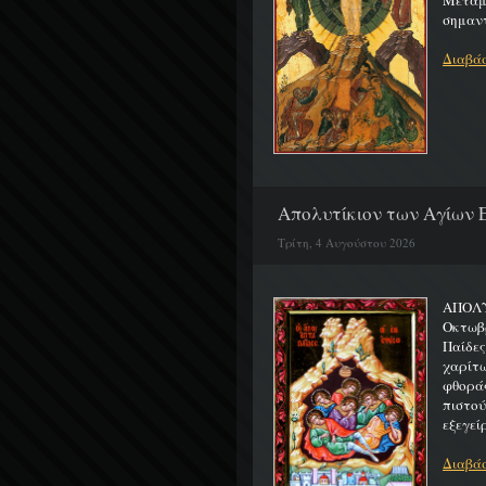
Μεταμο
σημαντ
Διαβάσ
Απολυτίκιον των Αγίων Ε
Τρίτη, 4 Αυγούστου 2026
ΑΠΟΛΥ
Οκτωβρ
Παίδε
χαρίτ
φθορά
πιστο
εξεγείρ
Διαβάσ