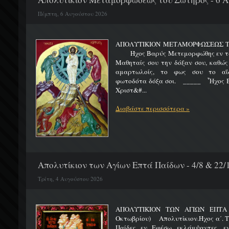
Πέμπτη, 6 Αυγούστου 2026
ΑΠΟΛΥΤΙΚΙΟΝ ΜΕΤΑΜΟΡΦΩΣΕΩΣ 
Ήχος Βαρύς Μετεμορφώθης εν τω όρ
Μαθηταίς σου την δόξαν σου, καθώς
αμαρτωλοίς, το φως σου το αΐδι
φωτοδότα δόξα σοι. _____ Ἦχος Β
Χριστ&#...
Διαβάστε περισσότερα »
Απολυτίκιον των Αγίων Επτά Παίδων - 4/8 & 22/
Τρίτη, 4 Αυγούστου 2026
ΑΠΟΛΥΤΙΚΙΟΝ ΤΩΝ ΑΓΙΩΝ ΕΠΤΑ 
Οκτωβρίου) Απολυτίκιον.Ήχος α΄. Τη
Παίδες εν Εφέσω εκλάμψαντες, ε