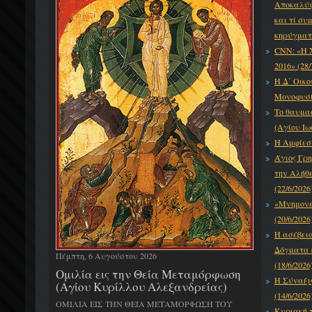
Αποκαλύψε
και τί συ
κηρύγματό
CNN: «Η 
2016» (28/
Η Δ΄ Οικο
Μονοφυσίτ
Το θαυμα
(Αγίου Ιω
Η Αμφίεση
Άγιος Γρη
την Αλήθε
(22/6/2026
«Μνημονεύ
(20/6/2026
Η ασέβει
Δόγματα κ
Πέμπτη, 6 Αυγούστου 2026
(18/6/2026
Ομιλία εις την Θεία Μεταμόρφωση
Η Σύναξι
(Αγίου Κυρίλλου Αλεξανδρείας)
(14/6/2026
ΟΜΙΛΙΑ ΕΙΣ ΤΗΝ ΘΕΙΑ ΜΕΤΑΜΟΡΦΩΣΗ ΤΟΥ
Κυριακή τ