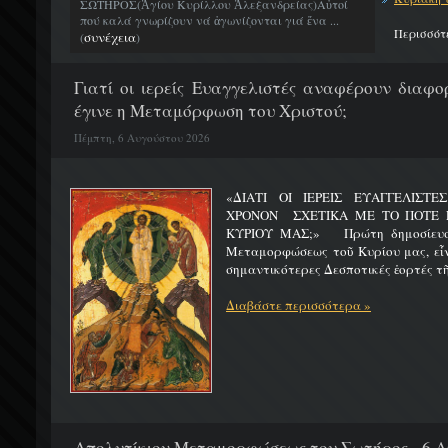
ΣΩΤΗΡΟΣ(Ἁγίου Κυρίλλου Ἀλεξανδρείας)Αὐτοί
πού καλά γνωρίζουν νά ἀγωνίζονται γιά ἕνα ...
Περισσότ
συνέχεια
(
)
Γιατί οι ιερείς Ευαγγελιστές αναφέρουν διαφο
έγινε η Μεταμόρφωση του Χριστού;
Πέμπτη, 6 Αυγούστου 2026
«ΔΙΑΤΙ ΟΙ ΙΕΡΕΙΣ ΕΥΑΓΓΕΛΙΣΤ
ΧΡΟΝΟΝ ΣΧΕΤΙΚΑ ΜΕ ΤΟ ΠΟΤΕ 
ΚΥΡΙΟΥ ΜΑΣ;» Πρώτη δημοσίευσ
Μεταμορφώσεως τοῦ Κυρίου μας, εἶν
σημαντικότερες Δεσποτικές ἑορτές τῆ
Διαβάστε περισσότερα »
Απολυτίκιον Μεταμορφώσεως του Σωτήρος - 6 