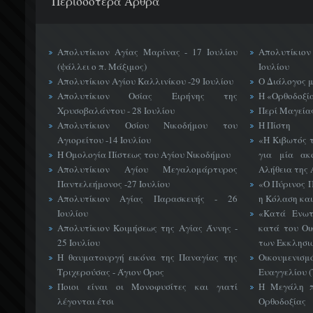
Περισσότερα Άρθρα
Απολυτίκιον Αγίας Μαρίνας - 17 Ιουλίου
Απολυτίκιο
(ψάλλει ο π. Μάξιμος)
Ιουλίου
Απολυτίκιον Αγίου Καλλινίκου -29 Ιουλίου
Ο Διάλογος 
Απολυτίκιον Οσίας Ειρήνης της
Η «Ορθοδοξί
Χρυσοβαλάντου - 28 Ιουλίου
Περί Μαγείας
Απολυτίκιον Οσίου Νικοδήμου του
Η Πίστη
Αγιορείτου -14 Ιουλίου
«H Κιβωτός 
Η Ομολογία Πίστεως του Αγίου Νικοδήμου
για μία ακ
Απολυτίκιον Αγίου Μεγαλομάρτυρος
Αλήθεια της 
Παντελεήμονος -27 Ιουλίου
«Ο Πύρινος Π
Απολυτίκιον Αγίας Παρασκευής - 26
η Κόλαση και
Ιουλίου
«Κατά Ενωτ
Απολυτίκιον Κοιμήσεως της Αγίας Άννης -
κατά του Οι
25 Ιουλίου
των Εκκλησι
Η θαυματουργή εικόνα της Παναγίας της
Οικουμεν
Τριχερούσας - Άγιον Όρος
Ευαγγελίου 
Ποιοι είναι οι Μονοφυσίτες και γιατί
Η Μεγάλη π
λέγονται έτσι
Ορθοδοξίας