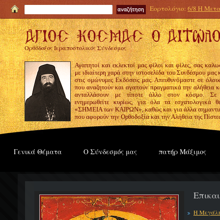
Εορτολόγιο:
6/8 Η Μετα
Ορθόδοξος Ιεραποστολικός Σύνδεσμος
Αγαπητοί και εκλεκτοί μας φίλοι και φίλες, σας καλω
με ιδιαίτερη χαρά στην ιστοσελίδα του Συνδέσμου μας
στις ομώνυμες Εκδόσεις μας. Απευθυνόμαστε σε όλους
που αναζητούν και αγαπούν πραγματικά την αλήθεια κα
ανταλλάσουν με τίποτε άλλο στον κόσμο. Σε
ενημερωθείτε κυρίως, για όλα τα εσχατολογικά θ
«ΣΗΜΕΙΑ των ΚΑΙΡΩΝ», καθώς και για άλλα σημαντι
που αφορούν την Ορθοδοξία και την Αλήθεια της Πίστε
Γενικά Θέματα
Ο Σύνδεσμός μας
πατήρ Μάξιμος
Επικα
Η Μεγάλη