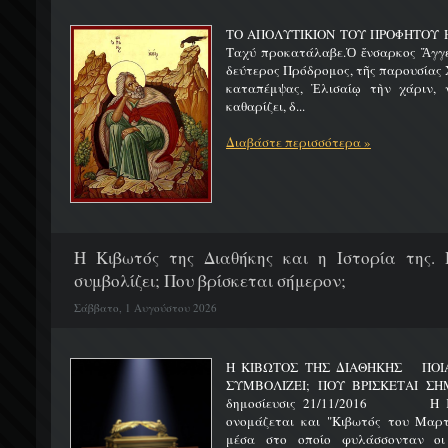
ΤΟ ΑΠΟΛΥΤΙΚΙΟΝ ΤΟΥ ΠΡΟΦΗΤΟΥ Η
Ταχύ προκατάλαβε.Ὁ ἔνσαρκος Ἄγγε
δεύτερος Πρόδρομος, τῆς παρουσίας Χ
καταπέμψας, Ἐλισαίῳ τὴν χάριν, ν
καθαρίζει, δ...
Διαβάστε περισσότερα »
H Κιβωτός της Διαθήκης και η Ιστορία της. 
συμβολίζει; Που βρίσκεται σήμερον;
Σάββατο, 1 Αυγούστου 2026
Η ΚΙΒΩΤΟΣ ΤΗΣ ΔΙΑΘΗΚΗΣ ΠΟΙΑ 
ΣΥΜΒΟΛΙΖΕΙ; ΠΟΥ ΒΡΙΣΚΕΤ
δημοσίευσις 21/11/2016 Η Κιβ
ονομάζεται και "Κιβωτός του Μαρτυ
μέσα στο οποίο φυλάσσονταν οι