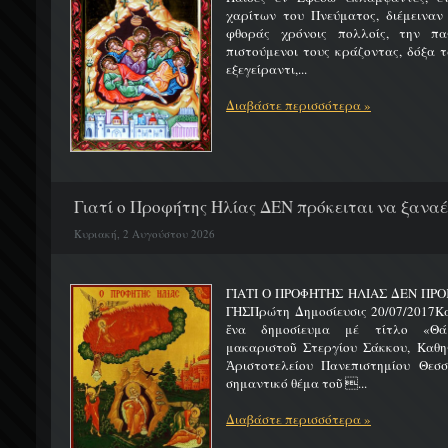
χαρίτων του Πνεύματος, διέμειναν
φθοράς χρόνοις πολλοίς, την πα
πιστούμενοι τους κράζοντας, δόξα 
εξεγείραντι,...
Διαβάστε περισσότερα »
Γιατί ο Προφήτης Ηλίας ΔΕΝ πρόκειται να ξαναέλ
Κυριακή, 2 Αυγούστου 2026
ΓΙΑΤΙ Ο ΠΡΟΦΗΤΗΣ ΗΛΙΑΣ ΔΕΝ ΠΡΟ
ΓΗΣΠρώτη Δημοσίευσις 20/07/2017Κ
ἕνα δημοσίευμα μέ τίτλο «Θά
μακαριστοῦ Στεργίου Σάκκου, Καθηγ
Ἀριστοτελείου Πανεπιστημίου Θεσσ
σημαντικό θέμα τοῦ ...
Διαβάστε περισσότερα »