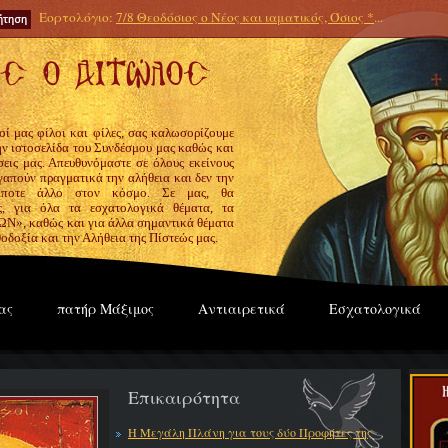
Εορτολόγιο:
7/8 Θεοδόσιος ο Νέος και ιαματικός, Όσιος *
...
οί μας φίλοι και φίλες, σας καλωσορίζουμε
την ιστοσελίδα του Συνδέσμου μας καθώς και
εις μας. Απευθυνόμαστε σε όλους εκείνους
γαπούν πραγματικά την αλήθεια και δεν την
ίποτε άλλο στον κόσμο. Σε μας, θα
ς, για όλα τα εσχατολογικά θέματα, τα
», καθώς και για άλλα σημαντικά θέματα
οδοξία και την Αλήθεια της Πίστεώς μας.
ας
πατήρ Μάξιμος
Αντιαιρετικά
Εσχατολογικά
Επικαιρότητα
Η Μεγάλη Πλάνη για τους δύο Προφήτες της