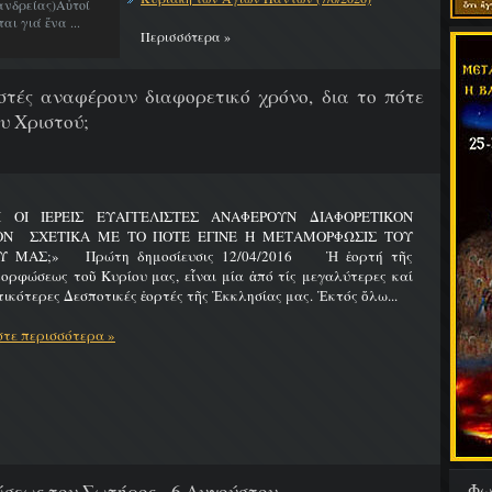
νδρείας)Αὐτοί
ι γιά ἕνα ...
Περισσότερα »
λιστές αναφέρουν διαφορετικό χρόνο, δια το πότε
υ Χριστού;
Ι ΟΙ ΙΕΡΕΙΣ ΕΥΑΓΓΕΛΙΣΤΕΣ ΑΝΑΦΕΡΟΥΝ ΔΙΑΦΟΡΕΤΙΚΟΝ
ΟΝ ΣΧΕΤΙΚΑ ΜΕ ΤΟ ΠΟΤΕ ΕΓΙΝΕ Η ΜΕΤΑΜΟΡΦΩΣΙΣ ΤΟΥ
Υ ΜΑΣ;» Πρώτη δημοσίευσις 12/04/2016 Ἡ ἑορτή τῆς
ρφώσεως τοῦ Κυρίου μας, εἶναι μία ἀπό τίς μεγαλύτερες καί
ικότερες Δεσποτικές ἑορτές τῆς Ἐκκλησίας μας. Ἐκτός ὅλω...
τε περισσότερα »
Φω
εως του Σωτήρος - 6 Αυγούστου