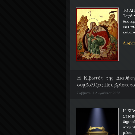
ΤΟ ΑΠ
Ταχύ 
δεύτερ
καταπ
καθαρίζ
Διαβάσ
H Κιβωτός της Διαθήκη
συμβολίζει; Που βρίσκετα
Σάββατο, 1 Αυγούστου 2026
Η ΚΙΒ
ΣΥΜΒ
δημοσ
ονομά
μέσα 