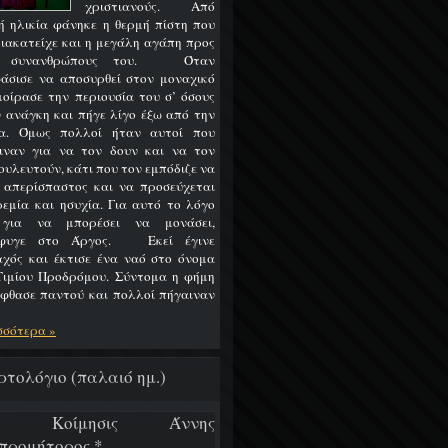
χριστιανούς. Από
ή ηλικία φάνηκε η θερμή πίστη που
διακατείχε και η μεγάλη αγάπη προς
ς συνανθρώπους του. Όταν
άσισε να αποσυρθεί στον μοναχικό
 μοίρασε την περιουσία του σ’ όσους
ν ανάγκη και πήγε λίγο έξω από την
α. Όμως πολλοί ήταν αυτοί που
ιναν για να τον δουν και να τον
ουλευτούν, κάτι που τον εμπόδιζε να
ι απερίσπαστος και να προσεύχεται
ρεμία και ησυχία. Για αυτό το λόγο
 για να μπορέσει να μονάσει,
έφυγε στο Άργος. Εκεί έγινε
χός και έκτισε ένα ναό στο όνομα
Τιμίου Προδρόμου. Σύντομα η φήμη
έφθασε παντού και πολλοί πήγαιναν
σσότερα »
ρτολόγιο (παλαιό ημ.)
/7 Κοίμησις Άννης
προμήτορος *