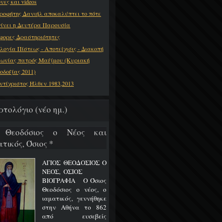
νες και videos
ροφήτης Δανιήλ αποκαλύπτει το πότε
γίνει η Δευτέρα Παρουσία
φορες Δραστηριότητες
λογία Πίστεως - Αποτείχισις - Διακοπή
νωνίας πατρός Μαξίμου (Κυριακή
οδοξίας 2011)
ντίχριστος Ήλθεν 1983,2013
ρτολόγιο (νέο ημ.)
 Θεοδόσιος ο Νέος και
τικός, Όσιος *
ΑΓΙΟΣ ΘΕΟΔΟΣΙΟΣ Ο
ΝΕΟΣ, ΟΣΙΟΣ
ΒΙΟΓΡΑΦΙΑ Ο Όσιος
Θεοδόσιος ο νέος, ο
ιαματικός, γεννήθηκε
στην Αθήνα το 862
από ευσεβείς