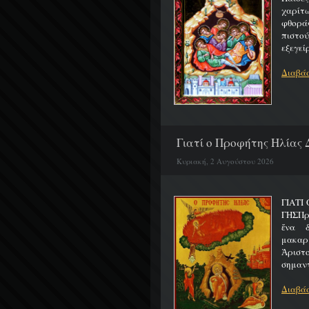
χαρίτ
φθορά
πιστο
εξεγείρ
Διαβάσ
Γιατί ο Προφήτης Ηλίας 
Κυριακή, 2 Αυγούστου 2026
ΓΙΑΤΙ
ΓΗΣΠρ
ἕνα 
μακαρ
Ἀριστ
σημαντ
Διαβάσ