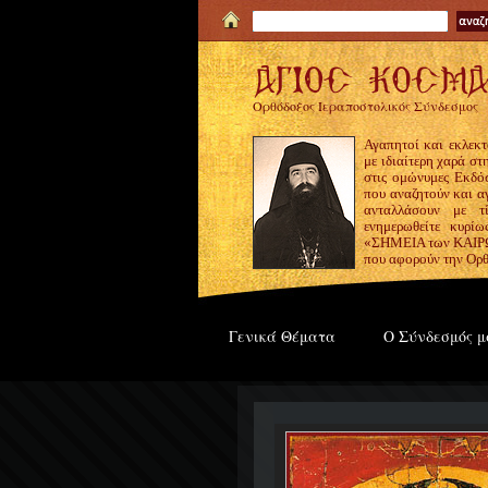
Ορθόδοξος Ιεραποστολικός Σύνδεσμος
Αγαπητοί και εκλεκτ
με ιδιαίτερη χαρά σ
στις ομώνυμες Εκδόσ
που αναζητούν και α
ανταλλάσουν με τ
ενημερωθείτε κυρίω
«ΣΗΜΕΙΑ των ΚΑΙΡΩΝ
που αφορούν την Ορθ
Γενικά Θέματα
Ο Σύνδεσμός μ