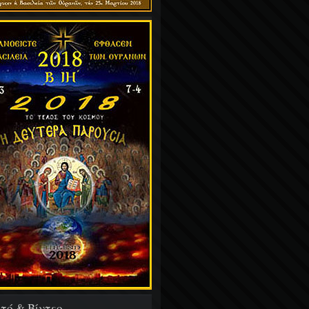
τό & Βίντεο