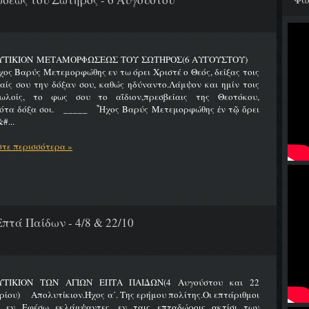
ΥΤΙΚΙΟΝ ΜΕΤΑΜΟΡΦΩΣΕΩΣ ΤΟΥ ΣΩΤΗΡΟΣ(6 ΑΥΓΟΥΣΤΟΥ)
Βαρύς Μετεμορφώθης εν τω όρει Χριστέ ο Θεός, δείξας τοις
ίς σου την δόξαν σου, καθώς ηδύναντο.Λάμψον και ημίν τοις
ωλοίς, το φως σου το αΐδιον,πρεσβείαις της Θεοτόκου,
ότα δόξα σοι. _____ Ἦχος Βαρύς Μετεμορφώθης ἐν τῷ ὄρει
#...
τε περισσότερα »
πτά Παίδων - 4/8 & 22/10
ΤΙΚΙΟΝ ΤΩΝ ΑΓΙΩΝ ΕΠΤΑ ΠΑΙΔΩΝ(4 Αυγούστου και 22
ίου) Απολυτίκιον.Ήχος α΄. Της ερήμου πολίτης.Οι επτάριθμοι
ς εν Εφέσω εκλάμψαντες, εν ταις επταδώροις ακτίσι των