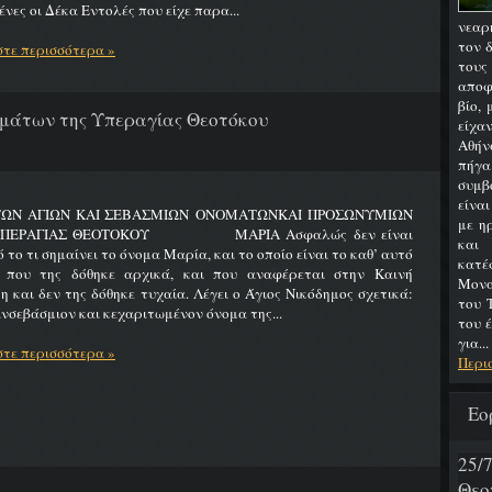
νες οι Δέκα Εντολές που είχε παρα...
νεαρ
τον 
τε περισσότερα »
του
αποφ
βίο,
μάτων της Υπεραγίας Θεοτόκου
είχα
Αθήν
πήγα
συμβ
είνα
ΤΩΝ ΑΓΙΩΝ ΚΑΙ ΣΕΒΑΣΜΙΩΝ ΟΝΟΜΑΤΩΝΚΑΙ ΠΡΟΣΩΝΥΜΙΩΝ
με η
ΥΠΕΡΑΓΙΑΣ ΘΕΟΤΟΚΟΥ ΜΑΡΙΑ Ασφαλώς δεν είναι
και
 το τι σημαίνει το όνομα Μαρία, και το οποίο είναι το καθ’ αυτό
κατ
 που της δόθηκε αρχικά, και που αναφέρεται στην Καινή
Μονα
η και δεν της δόθηκε τυχαία. Λέγει ο Άγιος Νικόδημος σχετικά:
του 
νσεβάσμιον και κεχαριτωμένον όνομα της...
του 
για...
τε περισσότερα »
Περι
Εο
25
Θεο