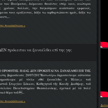
ων του Πνεύματος, διέμειναν θανόντες υπέρ νουν, ανώτεροι
ς χρόνοις πολλοίς, την παγκόσμιον ανάστασιν εμφανώς,
ύμενοι τους κράζοντας, δόξα τω αφθαρτώσαντι ημάς, δόξα τω
αντι,...
τε περισσότερα »
ΔΕΝ πρόκειται να ξαναέλθει επί της γης
 Ο ΠΡΟΦΗΤΗΣ ΗΛΙΑΣ ΔΕΝ ΠΡΟΚΕΙΤΑΙ ΝΑ ΞΑΝΑΕΛΘΕΙ ΕΠΙ ΤΗΣ
ώτη Δημοσίευσις 20/07/2017Κατωτέρω δημοσιεύουμε αὐτούσιο
δημοσίευμα μέ τίτλο «Θά ξαναέλθει ὁ Ἠλίας;» τοῦ
ιστοῦ Στεργίου Σάκκου, Καθηγητοῦ τῆς Καινῆς Διαθήκης, τοῦ
οτελείου Πανεπιστημίου Θεσσαλονίκης, σχετικά μέ τό πολύ
ικό θέμα τοῦ ...
τε περισσότερα »
Δείτ