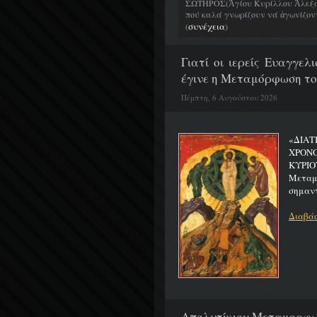
ΣΩΤΗΡΟΣ(Ἁγίου Κυρίλλου Ἀλεξα
πού καλά γνωρίζουν νά ἀγωνίζοντα
συνέχεια
(
)
Γιατί οι ιερείς Ευαγγε
έγινε η Μεταμόρφωση το
Πέμπτη, 6 Αυγούστου 2026
«ΔΙΑΤ
ΧΡΟΝ
ΚΥΡΙΟ
Μεταμο
σημαντ
Διαβάσ
Απολυτίκιον Μεταμορφώσ