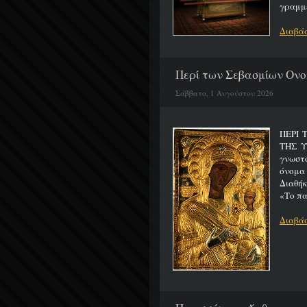
γραμμέ
Διαβάσ
Περί των Σεβασμίων Ονο
Σάββατο, 1 Αυγούστου 2026
ΠΕΡΙ 
ΤΗΣ 
γνωστό
όνομα
Διαθήκ
«Το πα
Διαβάσ