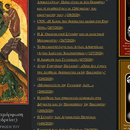
Αποκαλύψεως. Ποίοι είναι οι δύο Προφήτες
και τί συμβολίζουν οι 1260 ημέρες του
κηρύγματός τους; (2/8/2026)
CNN: «Η Χώρα που βρίσκεται ακόμη στο Έτος
2016» (28/7/2026)
Η Δ΄ Οικουμενική Σύνοδος και οι αιρετικοί
Μονοφυσίτες (26/7/2026)
Το θαυμαστό έργο των Αγίων Αποστόλων
(Αγίου Ιωάννου Χρυσοστόμου) (12/7/2026)
Η Αμφίεση των Γυναικών (4/7/2026)
Άγιος Γρηγόριος Παλαμάς: «Όσοι δεν έχουν
την Αλήθεια, βρίσκονται εκτός Εκκλησίας»!
(22/6/2026)
«Μνημονεύετε της Γυναικός Λώτ...»
(20/6/2026)
Η ασέβεια των σημερινών κληρικών στα
Δόγματα και τις Παραδόσεις της Εκκλησίας
(18/6/2026)
εταμόρφωση
Η Σύναξις των Αγιορειτών Πατέρων
νδρείας)
(14/6/2026)
ΟΡΦΩΣΗ ΤΟΥ
Κυριακή των Αγίων Πάντων (7/6/2026)