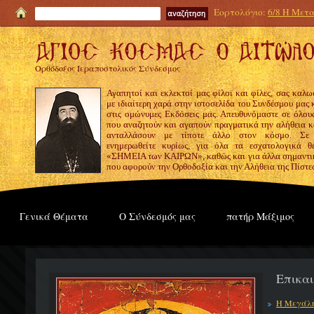
Εορτολόγιο:
6/8 Η Μετα
Ορθόδοξος Ιεραποστολικός Σύνδεσμος
Αγαπητοί και εκλεκτοί μας φίλοι και φίλες, σας καλω
με ιδιαίτερη χαρά στην ιστοσελίδα του Συνδέσμου μας
στις ομώνυμες Εκδόσεις μας. Απευθυνόμαστε σε όλους
που αναζητούν και αγαπούν πραγματικά την αλήθεια κα
ανταλλάσουν με τίποτε άλλο στον κόσμο. Σε
ενημερωθείτε κυρίως, για όλα τα εσχατολογικά θ
«ΣΗΜΕΙΑ των ΚΑΙΡΩΝ», καθώς και για άλλα σημαντι
που αφορούν την Ορθοδοξία και την Αλήθεια της Πίστε
Γενικά Θέματα
Ο Σύνδεσμός μας
πατήρ Μάξιμος
Επικα
Η Μεγάλη