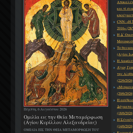
Αποκαλύψε
και τί συ
κηρύγματό
CNN: «Η 
2016» (28/
Η Δ΄ Οικο
Μονοφυσίτ
Το θαυμα
(Αγίου Ιω
Η Αμφίεση
Άγιος Γρη
την Αλήθε
(22/6/2026
«Μνημονεύ
(20/6/2026
Η ασέβει
Δόγματα κ
Πέμπτη, 6 Αυγούστου 2026
(18/6/2026
Ομιλία εις την Θεία Μεταμόρφωση
Η Σύναξι
(Αγίου Κυρίλλου Αλεξανδρείας)
(14/6/2026
ΟΜΙΛΙΑ ΕΙΣ ΤΗΝ ΘΕΙΑ ΜΕΤΑΜΟΡΦΩΣΗ ΤΟΥ
Κυριακή τ