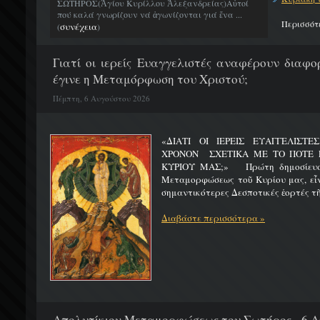
ΣΩΤΗΡΟΣ(Ἁγίου Κυρίλλου Ἀλεξανδρείας)Αὐτοί
πού καλά γνωρίζουν νά ἀγωνίζονται γιά ἕνα ...
Περισσότ
συνέχεια
(
)
Γιατί οι ιερείς Ευαγγελιστές αναφέρουν διαφο
έγινε η Μεταμόρφωση του Χριστού;
Πέμπτη, 6 Αυγούστου 2026
«ΔΙΑΤΙ ΟΙ ΙΕΡΕΙΣ ΕΥΑΓΓΕΛΙΣΤ
ΧΡΟΝΟΝ ΣΧΕΤΙΚΑ ΜΕ ΤΟ ΠΟΤΕ 
ΚΥΡΙΟΥ ΜΑΣ;» Πρώτη δημοσίευσ
Μεταμορφώσεως τοῦ Κυρίου μας, εἶν
σημαντικότερες Δεσποτικές ἑορτές τῆ
Διαβάστε περισσότερα »
Απολυτίκιον Μεταμορφώσεως του Σωτήρος - 6 