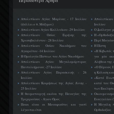
Περισσότερα Άρθρα
Απολυτίκιον Αγίας Μαρίνας - 17 Ιουλίου
Απολυτίκιο
(ψάλλει ο π. Μάξιμος)
Ιουλίου
Απολυτίκιον Αγίου Καλλινίκου -29 Ιουλίου
Ο Διάλογος 
Απολυτίκιον Οσίας Ειρήνης της
Η «Ορθοδοξί
Χρυσοβαλάντου - 28 Ιουλίου
Περί Μαγείας
Απολυτίκιον Οσίου Νικοδήμου του
Η Πίστη
Αγιορείτου -14 Ιουλίου
«H Κιβωτός 
Η Ομολογία Πίστεως του Αγίου Νικοδήμου
για μία ακ
Απολυτίκιον Αγίου Μεγαλομάρτυρος
Αλήθεια της 
Παντελεήμονος -27 Ιουλίου
«Ο Πύρινος Π
Απολυτίκιον Αγίας Παρασκευής - 26
η Κόλαση και
Ιουλίου
«Κατά Ενωτ
Απολυτίκιον Κοιμήσεως της Αγίας Άννης -
κατά του Οι
25 Ιουλίου
των Εκκλησι
Η θαυματουργή εικόνα της Παναγίας της
Οικουμεν
Τριχερούσας - Άγιον Όρος
Ευαγγελίου 
Ποιοι είναι οι Μονοφυσίτες και γιατί
Η Μεγάλη π
λέγονται έτσι
Ορθοδοξίας