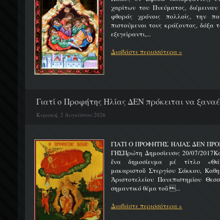
χαρίτων του Πνεύματος, διέμειναν
φθοράς χρόνοις πολλοίς, την πα
πιστούμενοι τους κράζοντας, δόξα 
εξεγείραντι,...
Διαβάστε περισσότερα »
Γιατί ο Προφήτης Ηλίας ΔΕΝ πρόκειται να ξαναέλ
Κυριακή, 2 Αυγούστου 2026
ΓΙΑΤΙ Ο ΠΡΟΦΗΤΗΣ ΗΛΙΑΣ ΔΕΝ ΠΡΟ
ΓΗΣΠρώτη Δημοσίευσις 20/07/2017Κ
ἕνα δημοσίευμα μέ τίτλο «Θά
μακαριστοῦ Στεργίου Σάκκου, Καθηγ
Ἀριστοτελείου Πανεπιστημίου Θεσσ
σημαντικό θέμα τοῦ ...
Διαβάστε περισσότερα »