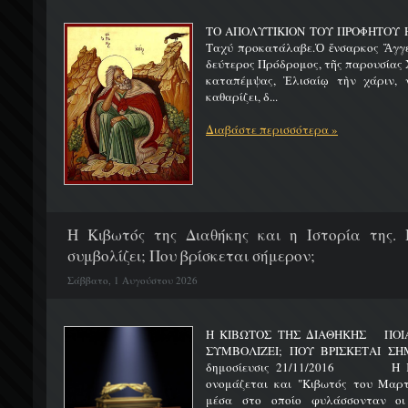
ΤΟ ΑΠΟΛΥΤΙΚΙΟΝ ΤΟΥ ΠΡΟΦΗΤΟΥ Η
Ταχύ προκατάλαβε.Ὁ ἔνσαρκος Ἄγγε
δεύτερος Πρόδρομος, τῆς παρουσίας Χ
καταπέμψας, Ἐλισαίῳ τὴν χάριν, ν
καθαρίζει, δ...
Διαβάστε περισσότερα »
H Κιβωτός της Διαθήκης και η Ιστορία της. 
συμβολίζει; Που βρίσκεται σήμερον;
Σάββατο, 1 Αυγούστου 2026
Η ΚΙΒΩΤΟΣ ΤΗΣ ΔΙΑΘΗΚΗΣ ΠΟΙΑ 
ΣΥΜΒΟΛΙΖΕΙ; ΠΟΥ ΒΡΙΣΚΕΤ
δημοσίευσις 21/11/2016 Η Κιβ
ονομάζεται και "Κιβωτός του Μαρτυ
μέσα στο οποίο φυλάσσονταν οι