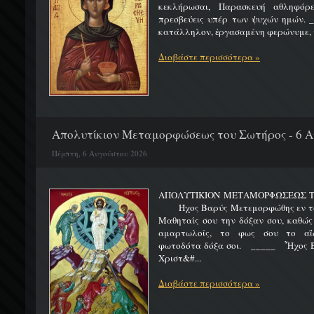
κεκλήρωσαι, Παρασκευή αθληφόρε
πρεσβεύεις υπέρ των ψυχών ημών. _
κατάλληλον, ἐργασαμένη φερώνυμε, τ
Διαβάστε περισσότερα »
Απολυτίκιον Μεταμορφώσεως του Σωτήρος - 6 
Πέμπτη, 6 Αυγούστου 2026
ΑΠΟΛΥΤΙΚΙΟΝ ΜΕΤΑΜΟΡΦΩΣΕΩΣ 
Ήχος Βαρύς Μετεμορφώθης εν τω όρ
Μαθηταίς σου την δόξαν σου, καθώς
αμαρτωλοίς, το φως σου το αΐδι
φωτοδότα δόξα σοι. _____ Ἦχος Β
Χριστ&#...
Διαβάστε περισσότερα »