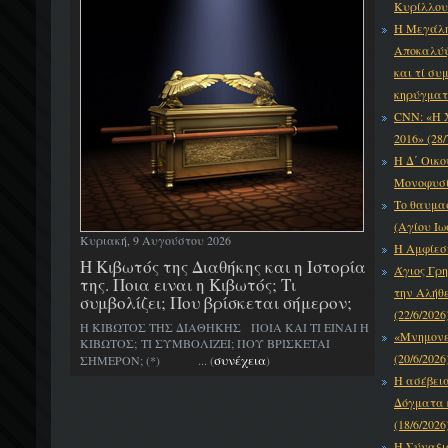
Κυρίλλου 
Η Μεγάλη
Αποκαλύψε
και τί συ
κηρύγματό
CNN: «Η 
2016» (28/
Η Δ΄ Οικο
Μονοφυσίτ
Το θαυμα
(Αγίου Ιω
Κυριακή, 9 Αυγούστου 2026
Η Αμφίεση
H Κιβωτός της Διαθήκης και η Ιστορία
Άγιος Γρη
της. Ποια ειναι η Κιβωτός; Τι
την Αλήθε
συμβολίζει; Που βρίσκεται σήμερον;
(22/6/2026
Η ΚΙΒΩΤΟΣ ΤΗΣ ΔΙΑΘΗΚΗΣ ΠΟΙΑ ΚΑΙ ΤΙ ΕΙΝΑΙ Η
«Μνημονεύ
ΚΙΒΩΤΟΣ; ΤΙ ΣΥΜΒΟΛΙΖΕΙ; ΠΟΥ ΒΡΙΣΚΕΤΑΙ
(20/6/2026
συνέχεια
ΣΗΜΕΡΟΝ; (*) ... (
)
Η ασέβει
Δόγματα κ
(18/6/2026
Η Σύναξι