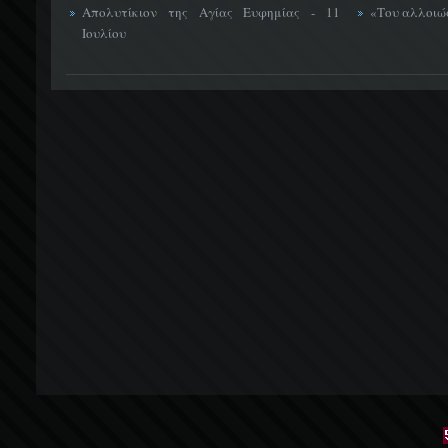
Απολυτίκιον της Αγίας Ευφημίας - 11
«Του αλλοιώσ
Ιουλίου