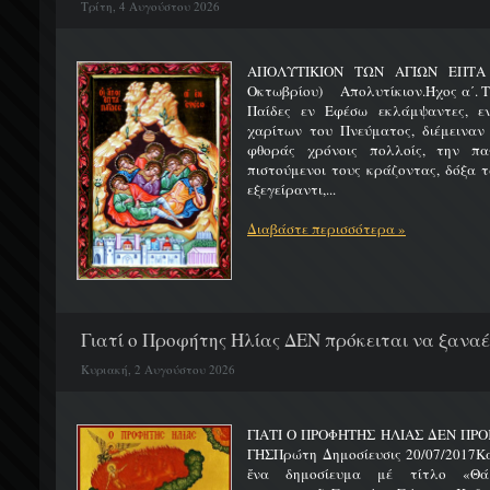
Τρίτη, 4 Αυγούστου 2026
ΑΠΟΛΥΤΙΚΙΟΝ ΤΩΝ ΑΓΙΩΝ ΕΠΤΑ 
Οκτωβρίου) Απολυτίκιον.Ήχος α΄. Τη
Παίδες εν Εφέσω εκλάμψαντες, ε
χαρίτων του Πνεύματος, διέμειναν
φθοράς χρόνοις πολλοίς, την πα
πιστούμενοι τους κράζοντας, δόξα 
εξεγείραντι,...
Διαβάστε περισσότερα »
Γιατί ο Προφήτης Ηλίας ΔΕΝ πρόκειται να ξαναέλ
Κυριακή, 2 Αυγούστου 2026
ΓΙΑΤΙ Ο ΠΡΟΦΗΤΗΣ ΗΛΙΑΣ ΔΕΝ ΠΡΟ
ΓΗΣΠρώτη Δημοσίευσις 20/07/2017Κ
ἕνα δημοσίευμα μέ τίτλο «Θά