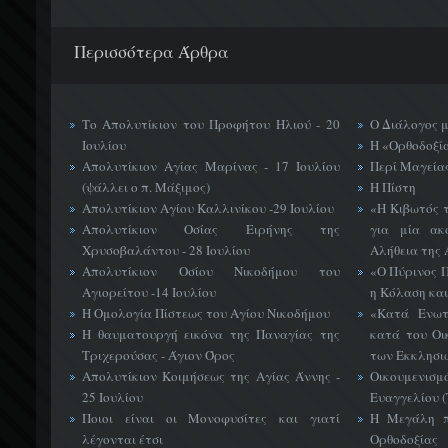
Περισσότερα Άρθρα
Το Απολυτίκιον του Προφήτου Ηλιού - 20
Ο Διάλογος 
Ιουλίου
Η «Ορθοδοξί
Απολυτίκιον Αγίας Μαρίνας - 17 Ιουλίου
Περί Μαγείας
(ψάλλει ο π. Μάξιμος)
Η Πίστη
Απολυτίκιον Αγίου Καλλινίκου -29 Ιουλίου
«H Κιβωτός 
Απολυτίκιον Οσίας Ειρήνης της
για μία ακ
Χρυσοβαλάντου - 28 Ιουλίου
Αλήθεια της 
Απολυτίκιον Οσίου Νικοδήμου του
«Ο Πύρινος Π
Αγιορείτου -14 Ιουλίου
η Κόλαση και
Η Ομολογία Πίστεως του Αγίου Νικοδήμου
«Κατά Ενωτ
Η θαυματουργή εικόνα της Παναγίας της
κατά του Οι
Τριχερούσας - Άγιον Όρος
των Εκκλησι
Απολυτίκιον Κοιμήσεως της Αγίας Άννης -
Οικουμεν
25 Ιουλίου
Ευαγγελίου 
Ποιοι είναι οι Μονοφυσίτες και γιατί
Η Μεγάλη π
λέγονται έτσι
Ορθοδοξίας