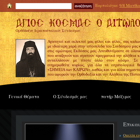
Εορτολόγιο:
9/8 Ματθία
Ορθόδοξος Ιεραποστολικός Σύνδεσμος
Αγαπητοί και εκλεκτοί μας φίλοι και φίλες, σας καλω
με ιδιαίτερη χαρά στην ιστοσελίδα του Συνδέσμου μας
στις ομώνυμες Εκδόσεις μας. Απευθυνόμαστε σε όλους
που αναζητούν και αγαπούν πραγματικά την αλήθεια κα
ανταλλάσουν με τίποτε άλλο στον κόσμο. Σε
ενημερωθείτε κυρίως, για όλα τα εσχατολογικά θ
«ΣΗΜΕΙΑ των ΚΑΙΡΩΝ», καθώς και για άλλα σημαντι
που αφορούν την Ορθοδοξία και την Αλήθεια της Πίστε
Γενικά Θέματα
Ο Σύνδεσμός μας
πατήρ Μάξιμος
Επικα
Ομιλία ε