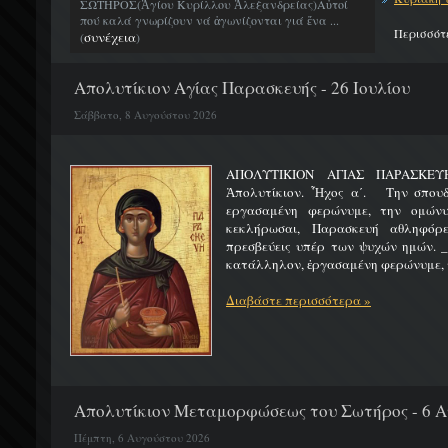
ΣΩΤΗΡΟΣ(Ἁγίου Κυρίλλου Ἀλεξανδρείας)Αὐτοί
πού καλά γνωρίζουν νά ἀγωνίζονται γιά ἕνα ...
Περισσότ
συνέχεια
(
)
Απολυτίκιον Αγίας Παρασκευής - 26 Ιουλίου
Σάββατο, 8 Αυγούστου 2026
ΑΠΟΛΥΤΙΚΙΟΝ ΑΓΙΑΣ ΠΑΡ
Ἀπολυτίκιον. Ἦχος α΄. Την σπουδ
εργασαμένη φερώνυμε, την ομώνυ
κεκλήρωσαι, Παρασκευή αθληφόρε
πρεσβεύεις υπέρ των ψυχών ημών. _
κατάλληλον, ἐργασαμένη φερώνυμε, τ
Διαβάστε περισσότερα »
Απολυτίκιον Μεταμορφώσεως του Σωτήρος - 6 
Πέμπτη, 6 Αυγούστου 2026