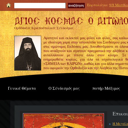
Εορτολόγιο:
9/8 Ματθία
Ορθόδοξος Ιεραποστολικός Σύνδεσμος
Αγαπητοί και εκλεκτοί μας φίλοι και φίλες, σας καλω
με ιδιαίτερη χαρά στην ιστοσελίδα του Συνδέσμου μας
στις ομώνυμες Εκδόσεις μας. Απευθυνόμαστε σε όλους
που αναζητούν και αγαπούν πραγματικά την αλήθεια κα
ανταλλάσουν με τίποτε άλλο στον κόσμο. Σε
ενημερωθείτε κυρίως, για όλα τα εσχατολογικά θ
«ΣΗΜΕΙΑ των ΚΑΙΡΩΝ», καθώς και για άλλα σημαντι
που αφορούν την Ορθοδοξία και την Αλήθεια της Πίστε
Γενικά Θέματα
Ο Σύνδεσμός μας
πατήρ Μάξιμος
Επικα
Η Μεγάλη