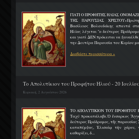
ΓΙΑΤΙ Ο ΠΡΟΦΗΤΗΣ ΗΛΙΑΣ ΟΝΟΜΑΖ
ΤΗΣ ΠΑΡΟΥΣΙΑΣ ΧΡΙΣΤΟΥ»Πρώτη 
Βασίλειος Βολουδάκης απαντά στ
Ηλίας λέγεται "ο δεύτερος Πρόδρομ
και γιατί ΔΕΝ πρόκειται να ξαναέλθε
την Δευτέρα Παρουσία του Κυρίου μας
Διαβάστε περισσότερα »
Το Απολυτίκιον του Προφήτου Ηλιού - 20 Ιουλίο
Κυριακή, 2 Αυγούστου 2026
ΤΟ ΑΠΟΛΥΤΙΚΙΟΝ ΤΟΥ ΠΡΟΦΗΤΟΥ Η
Ταχύ προκατάλαβε.Ὁ ἔνσαρκος Ἄγγε
δεύτερος Πρόδρομος, τῆς παρουσίας Χ
καταπέμψας, Ἐλισαίῳ τὴν χάριν, ν
καθαρίζει, δ...