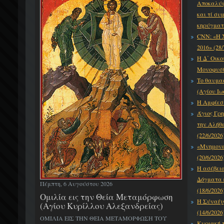
Αποκαλύψε
και τί συ
κηρύγματό
CNN: «Η 
2016» (28/
Η Δ΄ Οικο
Μονοφυσίτ
Το θαυμα
(Αγίου Ιω
Η Αμφίεση
Άγιος Γρη
την Αλήθε
(22/6/2026
«Μνημονεύ
(20/6/2026
Η ασέβει
Δόγματα κ
Πέμπτη, 6 Αυγούστου 2026
(18/6/2026
Ομιλία εις την Θεία Μεταμόρφωση
Η Σύναξι
(Αγίου Κυρίλλου Αλεξανδρείας)
(14/6/2026
ΟΜΙΛΙΑ ΕΙΣ ΤΗΝ ΘΕΙΑ ΜΕΤΑΜΟΡΦΩΣΗ ΤΟΥ
Κυριακή τ