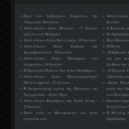
Περί των Σεβασμίων Ονομάτων της
Απολυτίκιο
Υπεραγίας Θεοτόκου
Ιουλίου
Απολυτίκιον Αγίας Μαρίνας - 17 Ιουλίου
Ο Διάλογος 
(ψάλλει ο π. Μάξιμος)
Η «Ορθοδοξί
Απολυτίκιον Αγίου Καλλινίκου -29 Ιουλίου
Περί Μαγείας
Απολυτίκιον Οσίας Ειρήνης της
Η Πίστη
Χρυσοβαλάντου - 28 Ιουλίου
«H Κιβωτός 
Απολυτίκιον Οσίου Νικοδήμου του
για μία ακ
Αγιορείτου -14 Ιουλίου
Αλήθεια της 
Η Ομολογία Πίστεως του Αγίου Νικοδήμου
«Ο Πύρινος Π
Απολυτίκιον Αγίου Μεγαλομάρτυρος
η Κόλαση και
Παντελεήμονος -27 Ιουλίου
«Κατά Ενωτ
Η θαυματουργή εικόνα της Παναγίας της
κατά του Οι
Τριχερούσας - Άγιον Όρος
των Εκκλησι
Απολυτίκιον Κοιμήσεως της Αγίας Άννης -
Οικουμεν
25 Ιουλίου
Ευαγγελίου 
Ποιοι είναι οι Μονοφυσίτες και γιατί
Η Μεγάλη π
λέγονται έτσι
Ορθοδοξίας