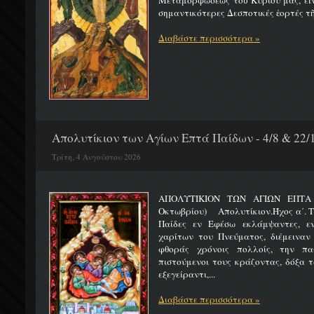
Μεταμορφώσεως τοῦ Κυρίου μας, εἶν
σημαντικότερες Δεσποτικές ἑορτές τῆ
Διαβάστε περισσότερα »
Απολυτίκιον των Αγίων Επτά Παίδων - 4/8 & 22/
Τρίτη, 4 Αυγούστου 2026
ΑΠΟΛΥΤΙΚΙΟΝ ΤΩΝ ΑΓΙΩΝ ΕΠΤΑ 
Οκτωβρίου) Απολυτίκιον.Ήχος α΄. Τη
Παίδες εν Εφέσω εκλάμψαντες, ε
χαρίτων του Πνεύματος, διέμειναν
φθοράς χρόνοις πολλοίς, την πα
πιστούμενοι τους κράζοντας, δόξα 
εξεγείραντι,...
Διαβάστε περισσότερα »