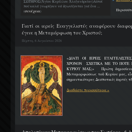
ΣΩΤΗΡΟΣ(Ἁγίου Κυρίλλου Ἀλεξανδρείας)Αὐτοί
πού καλά γνωρίζουν νά ἀγωνίζονται γιά ἕνα ...
Περισσότ
συνέχεια
(
)
Γιατί οι ιερείς Ευαγγελιστές αναφέρουν διαφο
έγινε η Μεταμόρφωση του Χριστού;
Πέμπτη, 6 Αυγούστου 2026
«ΔΙΑΤΙ ΟΙ ΙΕΡΕΙΣ ΕΥΑΓΓΕΛΙΣΤ
ΧΡΟΝΟΝ ΣΧΕΤΙΚΑ ΜΕ ΤΟ ΠΟΤΕ 
ΚΥΡΙΟΥ ΜΑΣ;» Πρώτη δημοσίευσ
Μεταμορφώσεως τοῦ Κυρίου μας, εἶν
σημαντικότερες Δεσποτικές ἑορτές τῆ
Διαβάστε περισσότερα »
Απολυτίκιον Μεταμορφώσεως του Σωτήρος - 6 