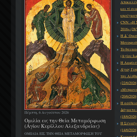
Αποκαλύψε
και τί συ
κηρύγματό
CNN: «Η 
2016» (28/
Η Δ΄ Οικο
Μονοφυσίτ
Το θαυμα
(Αγίου Ιω
Η Αμφίεση
Άγιος Γρη
την Αλήθε
(22/6/2026
«Μνημονεύ
(20/6/2026
Η ασέβει
Δόγματα κ
Πέμπτη, 6 Αυγούστου 2026
(18/6/2026
Ομιλία εις την Θεία Μεταμόρφωση
Η Σύναξι
(Αγίου Κυρίλλου Αλεξανδρείας)
(14/6/2026
ΟΜΙΛΙΑ ΕΙΣ ΤΗΝ ΘΕΙΑ ΜΕΤΑΜΟΡΦΩΣΗ ΤΟΥ
Κυριακή τ