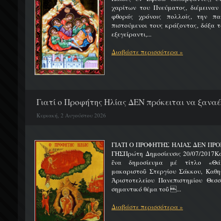
χαρίτων του Πνεύματος, διέμειναν
φθοράς χρόνοις πολλοίς, την πα
πιστούμενοι τους κράζοντας, δόξα 
εξεγείραντι,...
Διαβάστε περισσότερα »
Γιατί ο Προφήτης Ηλίας ΔΕΝ πρόκειται να ξαναέλ
Κυριακή, 2 Αυγούστου 2026
ΓΙΑΤΙ Ο ΠΡΟΦΗΤΗΣ ΗΛΙΑΣ ΔΕΝ ΠΡΟ
ΓΗΣΠρώτη Δημοσίευσις 20/07/2017Κ
ἕνα δημοσίευμα μέ τίτλο «Θά
μακαριστοῦ Στεργίου Σάκκου, Καθηγ
Ἀριστοτελείου Πανεπιστημίου Θεσσ
σημαντικό θέμα τοῦ ...
Διαβάστε περισσότερα »