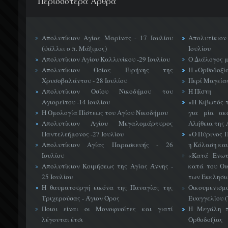
Περισσότερα Άρθρα
Απολυτίκιον Αγίας Μαρίνας - 17 Ιουλίου
Απολυτίκιο
(ψάλλει ο π. Μάξιμος)
Ιουλίου
Απολυτίκιον Αγίου Καλλινίκου -29 Ιουλίου
Ο Διάλογος 
Απολυτίκιον Οσίας Ειρήνης της
Η «Ορθοδοξί
Χρυσοβαλάντου - 28 Ιουλίου
Περί Μαγείας
Απολυτίκιον Οσίου Νικοδήμου του
Η Πίστη
Αγιορείτου -14 Ιουλίου
«H Κιβωτός 
Η Ομολογία Πίστεως του Αγίου Νικοδήμου
για μία ακ
Απολυτίκιον Αγίου Μεγαλομάρτυρος
Αλήθεια της 
Παντελεήμονος -27 Ιουλίου
«Ο Πύρινος Π
Απολυτίκιον Αγίας Παρασκευής - 26
η Κόλαση και
Ιουλίου
«Κατά Ενωτ
Απολυτίκιον Κοιμήσεως της Αγίας Άννης -
κατά του Οι
25 Ιουλίου
των Εκκλησι
Η θαυματουργή εικόνα της Παναγίας της
Οικουμεν
Τριχερούσας - Άγιον Όρος
Ευαγγελίου 
Ποιοι είναι οι Μονοφυσίτες και γιατί
Η Μεγάλη π
λέγονται έτσι
Ορθοδοξίας