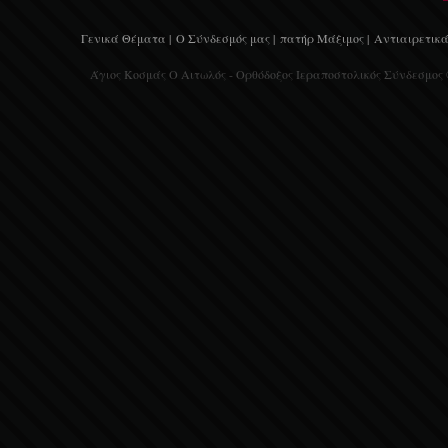
Γενικά Θέματα |
Ο Σύνδεσμός μας |
πατήρ Μάξιμος |
Αντιαιρετικά
Άγιος Κοσμάς Ο Αιτωλός - Ορθόδοξος Ιεραποστολικός Σύνδεσμος