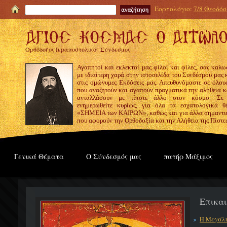
Εορτολόγιο:
7/8 Θεοδόσι
Ορθόδοξος Ιεραποστολικός Σύνδεσμος
Αγαπητοί και εκλεκτοί μας φίλοι και φίλες, σας καλω
με ιδιαίτερη χαρά στην ιστοσελίδα του Συνδέσμου μας
στις ομώνυμες Εκδόσεις μας. Απευθυνόμαστε σε όλους
που αναζητούν και αγαπούν πραγματικά την αλήθεια κα
ανταλλάσουν με τίποτε άλλο στον κόσμο. Σε
ενημερωθείτε κυρίως, για όλα τα εσχατολογικά θ
«ΣΗΜΕΙΑ των ΚΑΙΡΩΝ», καθώς και για άλλα σημαντι
που αφορούν την Ορθοδοξία και την Αλήθεια της Πίστε
Γενικά Θέματα
Ο Σύνδεσμός μας
πατήρ Μάξιμος
Επικα
Η Μεγάλη