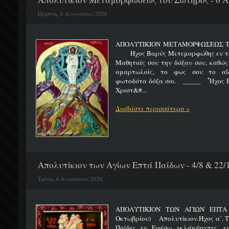
Πέμπτη, 6 Αυγούστου 2026
ΑΠΟΛΥΤΙΚΙΟΝ ΜΕΤΑΜΟΡΦΩΣΕΩΣ 
Ήχος Βαρύς Μετεμορφώθης εν τω όρ
Μαθηταίς σου την δόξαν σου, καθώς
αμαρτωλοίς, το φως σου το αΐδι
φωτοδότα δόξα σοι. _____ Ἦχος Β
Χριστ&#...
Διαβάστε περισσότερα »
Απολυτίκιον των Αγίων Επτά Παίδων - 4/8 & 22/
Τρίτη, 4 Αυγούστου 2026
ΑΠΟΛΥΤΙΚΙΟΝ ΤΩΝ ΑΓΙΩΝ ΕΠΤΑ 
Οκτωβρίου) Απολυτίκιον.Ήχος α΄. Τη
Παίδες εν Εφέσω εκλάμψαντες, ε