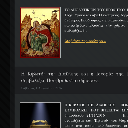
ΤΟ ΑΠΟΛΥΤΙΚΙΟΝ ΤΟΥ ΠΡΟΦΗΤΟΥ Η
Ταχύ προκατάλαβε.Ὁ ἔνσαρκος Ἄγγε
δεύτερος Πρόδρομος, τῆς παρουσίας Χ
καταπέμψας, Ἐλισαίῳ τὴν χάριν, ν
καθαρίζει, δ...
Διαβάστε περισσότερα »
H Κιβωτός της Διαθήκης και η Ιστορία της. 
συμβολίζει; Που βρίσκεται σήμερον;
Σάββατο, 1 Αυγούστου 2026
Η ΚΙΒΩΤΟΣ ΤΗΣ ΔΙΑΘΗΚΗΣ ΠΟΙΑ 
ΣΥΜΒΟΛΙΖΕΙ; ΠΟΥ ΒΡΙΣΚΕΤ
δημοσίευσις 21/11/2016 Η Κιβ
ονομάζεται και "Κιβωτός του Μαρτυ
μέσα στο οποίο φυλάσσονταν οι