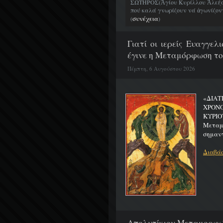
ΣΩΤΗΡΟΣ(Ἁγίου Κυρίλλου Ἀλεξα
πού καλά γνωρίζουν νά ἀγωνίζοντα
συνέχεια
(
)
Γιατί οι ιερείς Ευαγγε
έγινε η Μεταμόρφωση το
Πέμπτη, 6 Αυγούστου 2026
«ΔΙΑΤ
ΧΡΟΝ
ΚΥΡΙΟ
Μεταμο
σημαντ
Διαβάσ
Απολυτίκιον Μεταμορφώσ