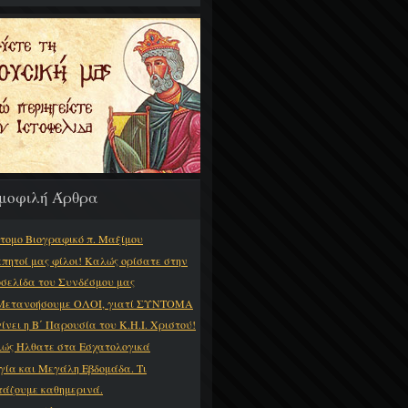
μοφιλή Άρθρα
τομο Βιογραφικό π. Μαξίμου
πητοί μας φίλοι! Καλώς ορίσατε στην
οσελίδα του Συνδέσμου μας
Μετανοήσουμε ΟΛΟΙ, γιατί ΣΥΝΤΟΜΑ
γίνει η Β΄ Παρουσία του Κ.Η.Ι. Χριστού!
ώς Ήλθατε στα Εσχατολογικά
γία και Μεγάλη Εβδομάδα. Τι
τάζουμε καθημερινά.