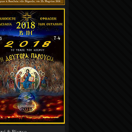
τό & Βίντεο