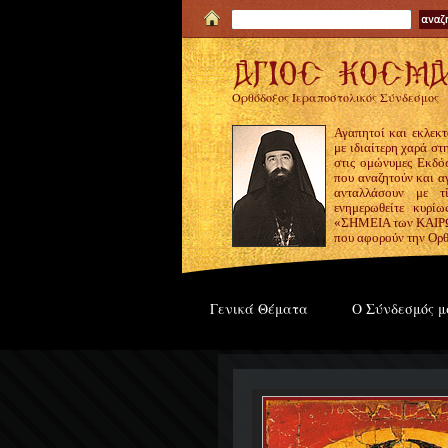
Ορθόδοξος Ιεραποστολικός Σύνδεσμος
Αγαπητοί και εκλεκτ
με ιδιαίτερη χαρά σ
στις ομώνυμες Εκδόσ
που αναζητούν και α
ανταλλάσουν με τ
ενημερωθείτε κυρίω
«ΣΗΜΕΙΑ των ΚΑΙΡΩΝ
που αφορούν την Ορθ
Γενικά Θέματα
Ο Σύνδεσμός μ