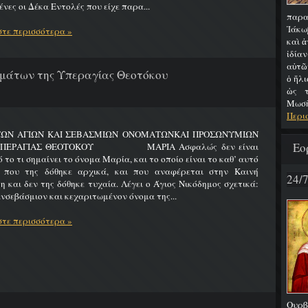
νες οι Δέκα Εντολές που είχε παρα...
παρα
Ἰάκω
τε περισσότερα »
καὶ ἀ
ἰδία
αὐτῶ
μάτων της Υπεραγίας Θεοτόκου
ὁ ἥλι
ὡς τ
Μωσῆς
Περι
ΤΩΝ ΑΓΙΩΝ ΚΑΙ ΣΕΒΑΣΜΙΩΝ ΟΝΟΜΑΤΩΝΚΑΙ ΠΡΟΣΩΝΥΜΙΩΝ
Εο
ΥΠΕΡΑΓΙΑΣ ΘΕΟΤΟΚΟΥ ΜΑΡΙΑ Ασφαλώς δεν είναι
 το τι σημαίνει το όνομα Μαρία, και το οποίο είναι το καθ’ αυτό
 που της δόθηκε αρχικά, και που αναφέρεται στην Καινή
24/
η και δεν της δόθηκε τυχαία. Λέγει ο Άγιος Νικόδημος σχετικά:
νσεβάσμιον και κεχαριτωμένον όνομα της...
τε περισσότερα »
Ουρβ