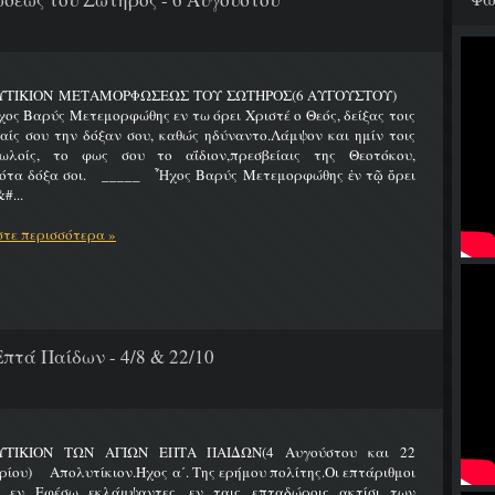
ΥΤΙΚΙΟΝ ΜΕΤΑΜΟΡΦΩΣΕΩΣ ΤΟΥ ΣΩΤΗΡΟΣ(6 ΑΥΓΟΥΣΤΟΥ)
Βαρύς Μετεμορφώθης εν τω όρει Χριστέ ο Θεός, δείξας τοις
ίς σου την δόξαν σου, καθώς ηδύναντο.Λάμψον και ημίν τοις
ωλοίς, το φως σου το αΐδιον,πρεσβείαις της Θεοτόκου,
ότα δόξα σοι. _____ Ἦχος Βαρύς Μετεμορφώθης ἐν τῷ ὄρει
#...
τε περισσότερα »
πτά Παίδων - 4/8 & 22/10
ΤΙΚΙΟΝ ΤΩΝ ΑΓΙΩΝ ΕΠΤΑ ΠΑΙΔΩΝ(4 Αυγούστου και 22
ίου) Απολυτίκιον.Ήχος α΄. Της ερήμου πολίτης.Οι επτάριθμοι
ς εν Εφέσω εκλάμψαντες, εν ταις επταδώροις ακτίσι των