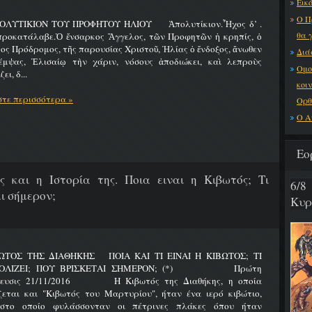
Εικό
Ο Π
ΟΛΥΤΙΚΙΟΝ ΤΟΥ ΠΡΟΦΗΤΟΥ ΗΛΙΟΥ Ἀπολυτίκιον.Ἦχος δ’ .
θα 
προκατάλαβε.Ὁ ἔνσαρκος Ἄγγελος, τῶν Προφητῶν ἡ κρηπίς, ὁ
ος Πρόδρομος, τῆς παρουσίας Χριστοῦ, Ἠλίας ὁ ἔνδοξος, ἄνωθεν
Διά
έμψας, Ἐλισαίῳ τὴν χάριν, νόσους ἀποδιώκει, καὶ λεπροὺς
Ομο
ει, δ...
κοι
τε περισσότερα »
Ορθ
Ο Α
Εο
ς και η Ιστορία της. Ποια ειναι η Κιβωτός; Τι
6/
ι σήμερον;
Κυρ
ΩΤΟΣ ΤΗΣ ΔΙΑΘΗΚΗΣ ΠΟΙΑ ΚΑΙ ΤΙ ΕΙΝΑΙ Η ΚΙΒΩΤΟΣ; ΤΙ
ΟΛΙΖΕΙ; ΠΟΥ ΒΡΙΣΚΕΤΑΙ ΣΗΜΕΡΟΝ; (*) Πρώτη
ίευσις 21/11/2016 Η Κιβωτός της Διαθήκης, η οποία
ζεται και "Κιβωτός του Μαρτυρίου", ήταν ένα ιερό κιβώτιο,
στο οποίο φυλάσσονταν οι πέτρινες πλάκες όπου ήταν