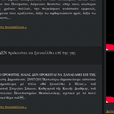
ων του Πνεύματος, διέμειναν θανόντες υπέρ νουν, ανώτεροι
ς χρόνοις πολλοίς, την παγκόσμιον ανάστασιν εμφανώς,
ύμενοι τους κράζοντας, δόξα τω αφθαρτώσαντι ημάς, δόξα τω
αντι,...
τε περισσότερα »
ΔΕΝ πρόκειται να ξαναέλθει επί της γης
 Ο ΠΡΟΦΗΤΗΣ ΗΛΙΑΣ ΔΕΝ ΠΡΟΚΕΙΤΑΙ ΝΑ ΞΑΝΑΕΛΘΕΙ ΕΠΙ ΤΗΣ
ώτη Δημοσίευσις 20/07/2017Κατωτέρω δημοσιεύουμε αὐτούσιο
δημοσίευμα μέ τίτλο «Θά ξαναέλθει ὁ Ἠλίας;» τοῦ
ιστοῦ Στεργίου Σάκκου, Καθηγητοῦ τῆς Καινῆς Διαθήκης, τοῦ
οτελείου Πανεπιστημίου Θεσσαλονίκης, σχετικά μέ τό πολύ
ικό θέμα τοῦ ...
τε περισσότερα »
Δείτ