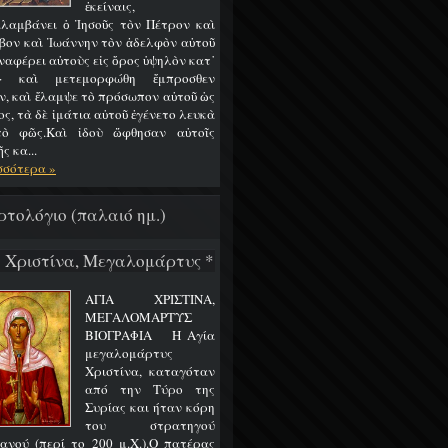
ἐκείναις,
λαμβάνει ὁ Ἰησοῦς τὸν Πέτρον καὶ
βον καὶ Ἰωάννην τὸν ἀδελφὸν αὐτοῦ
ναφέρει αὐτοὺς εἰς ὄρος ὑψηλὸν κατ᾿
ν· καὶ μετεμορφώθη ἔμπροσθεν
ν, καὶ ἔλαμψε τὸ πρόσωπον αὐτοῦ ὡς
ος, τὰ δὲ ἱμάτια αὐτοῦ ἐγένετο λευκὰ
ὸ φῶς.Καὶ ἰδοὺ ὤφθησαν αὐτοῖς
 κα...
σσότερα »
ρτολόγιο (παλαιό ημ.)
7 Χριστίνα, Μεγαλομάρτυς *
ΑΓΙΑ ΧΡΙΣΤΙΝΑ,
ΜΕΓΑΛΟΜΑΡΤΥΣ
ΒΙΟΓΡΑΦΙΑ Η Αγία
μεγαλομάρτυς
Χριστίνα, καταγόταν
από την Τύρο της
Συρίας και ήταν κόρη
του στρατηγού
ανού (περί το 200 μ.Χ.).Ο πατέρας