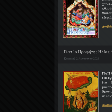
χαρίτ
φθορά
πιστο
εξεγείρ
Διαβάσ
Γιατί ο Προφήτης Ηλίας 
Κυριακή, 2 Αυγούστου 2026
ΓΙΑΤΙ
ΓΗΣΠρ
ἕνα 
μακαρ
Ἀριστ
σημαντ
Διαβάσ