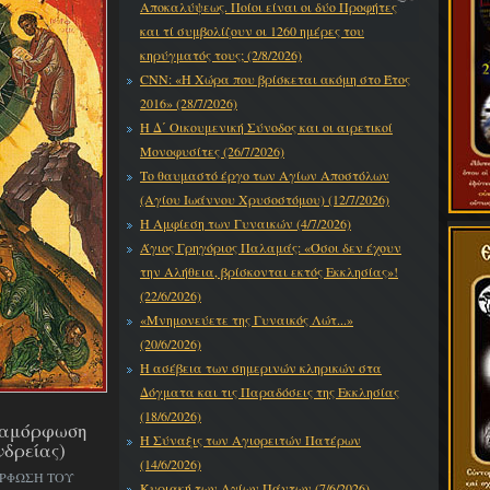
Αποκαλύψεως. Ποίοι είναι οι δύο Προφήτες
και τί συμβολίζουν οι 1260 ημέρες του
κηρύγματός τους; (2/8/2026)
CNN: «Η Χώρα που βρίσκεται ακόμη στο Έτος
2016» (28/7/2026)
Η Δ΄ Οικουμενική Σύνοδος και οι αιρετικοί
Μονοφυσίτες (26/7/2026)
Το θαυμαστό έργο των Αγίων Αποστόλων
(Αγίου Ιωάννου Χρυσοστόμου) (12/7/2026)
Η Αμφίεση των Γυναικών (4/7/2026)
Άγιος Γρηγόριος Παλαμάς: «Όσοι δεν έχουν
την Αλήθεια, βρίσκονται εκτός Εκκλησίας»!
(22/6/2026)
«Μνημονεύετε της Γυναικός Λώτ...»
(20/6/2026)
Η ασέβεια των σημερινών κληρικών στα
Δόγματα και τις Παραδόσεις της Εκκλησίας
(18/6/2026)
εταμόρφωση
Η Σύναξις των Αγιορειτών Πατέρων
νδρείας)
(14/6/2026)
ΟΡΦΩΣΗ ΤΟΥ
Κυριακή των Αγίων Πάντων (7/6/2026)