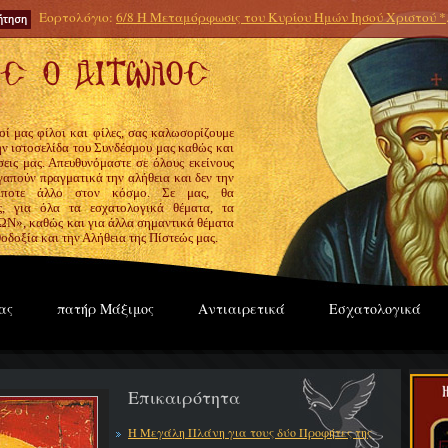
Εορτολόγιο:
6/8 Η Μεταμόρφωσις του Κυρίου Ημών Ιησού Χριστού *
οί μας φίλοι και φίλες, σας καλωσορίζουμε
την ιστοσελίδα του Συνδέσμου μας καθώς και
εις μας. Απευθυνόμαστε σε όλους εκείνους
γαπούν πραγματικά την αλήθεια και δεν την
ίποτε άλλο στον κόσμο. Σε μας, θα
ς, για όλα τα εσχατολογικά θέματα, τα
», καθώς και για άλλα σημαντικά θέματα
οδοξία και την Αλήθεια της Πίστεώς μας.
ας
πατήρ Μάξιμος
Αντιαιρετικά
Εσχατολογικά
Επικαιρότητα
Η Μεγάλη Πλάνη για τους δύο Προφήτες της