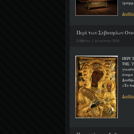
γραμμέ
Διαβάσ
Περί των Σεβασμίων Ονο
Σάββατο, 1 Αυγούστου 2026
ΠΕΡΙ 
ΤΗΣ 
γνωστό
όνομα
Διαθήκ
«Το πα
Διαβάσ