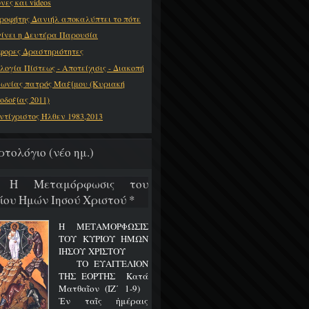
νες και videos
ροφήτης Δανιήλ αποκαλύπτει το πότε
γίνει η Δευτέρα Παρουσία
φορες Δραστηριότητες
λογία Πίστεως - Αποτείχισις - Διακοπή
νωνίας πατρός Μαξίμου (Κυριακή
οδοξίας 2011)
ντίχριστος Ήλθεν 1983,2013
ρτολόγιο (νέο ημ.)
8 Η Μεταμόρφωσις του
ίου Ημών Ιησού Χριστού *
Η ΜΕΤΑΜΟΡΦΩΣΙΣ
ΤΟΥ ΚΥΡΙΟΥ ΗΜΩΝ
ΙΗΣΟΥ ΧΡΙΣΤΟΥ
ΤΟ ΕΥΑΓΓΕΛΙΟΝ
ΤΗΣ ΕΟΡΤΗΣ Κατά
Ματθαῖον (ΙΖ΄ 1-9)
Ἐν ταῖς ἡμέραις