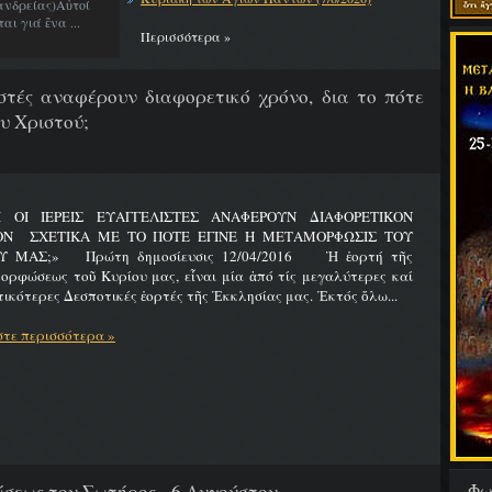
νδρείας)Αὐτοί
ι γιά ἕνα ...
Περισσότερα »
λιστές αναφέρουν διαφορετικό χρόνο, δια το πότε
υ Χριστού;
Ι ΟΙ ΙΕΡΕΙΣ ΕΥΑΓΓΕΛΙΣΤΕΣ ΑΝΑΦΕΡΟΥΝ ΔΙΑΦΟΡΕΤΙΚΟΝ
ΟΝ ΣΧΕΤΙΚΑ ΜΕ ΤΟ ΠΟΤΕ ΕΓΙΝΕ Η ΜΕΤΑΜΟΡΦΩΣΙΣ ΤΟΥ
Υ ΜΑΣ;» Πρώτη δημοσίευσις 12/04/2016 Ἡ ἑορτή τῆς
ρφώσεως τοῦ Κυρίου μας, εἶναι μία ἀπό τίς μεγαλύτερες καί
ικότερες Δεσποτικές ἑορτές τῆς Ἐκκλησίας μας. Ἐκτός ὅλω...
τε περισσότερα »
Φω
εως του Σωτήρος - 6 Αυγούστου