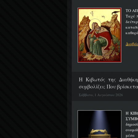
ΤΟ ΑΠ
Ταχύ 
δεύτερ
καταπ
καθαρίζ
Διαβάσ
H Κιβωτός της Διαθήκη
συμβολίζει; Που βρίσκετα
Σάββατο, 1 Αυγούστου 2026
Η ΚΙΒ
ΣΥΜΒ
δημοσ
ονομά
μέσα 