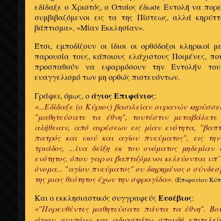
εδίδαξε ο Χριστός, ο Οποίος έδωσε Εντολή να πορε
συμβιβαζόμενοι εις τα της Πίστεως, αλλά κηρύττ
βάπτισμα», «Μίαν Εκκλησίαν».
Έτσι, εμποδίζουν οι ίδιοι οι ορθόδοξοι κληρικοί 
παρουσία τους, κάποιους ελάχιστους Ποιμένες, πο
προσπαθούν να εφαρμόσουν την Εντολήν το
ευαγγελισμό των μη ορθώς πιστευόντων.
άγιος Επιφάνιος
Γράφει, όμως, ο
:
«...Εδίδαξε (ο Κύριος) βασιλείαν ουρανών κηρύσσει
"μαθητεύσατε τα έθνη", τουτέστιν μεταβάλετε
αλήθειαν, από αιρέσεων εις μίαν ενότητα, "βαπτ
πατρός και υιού και αγίου πνεύματος", εις τη
τριάδος, ...ίνα δείξη εκ του ονόματος μηδεμίαν
ενότητος. όπου γαρ οι βαπτιζόμενοι κελεύονται υπ
όνομα... "αγίου πνεύματος" ου διηρημένος ο σύνδε
της μιας θεότητος έχων την σφραγίδα».
(Επιφανίου Κύπ
Ευσέβιος
Και ο εκκλησιαστικός συγγραφεύς
:
«"Πορευθέντες μαθητεύσατε πάντα τα έθνη".
Βο
άγιον συντόνω και αδιαστάτω σπουδή επιτελεί