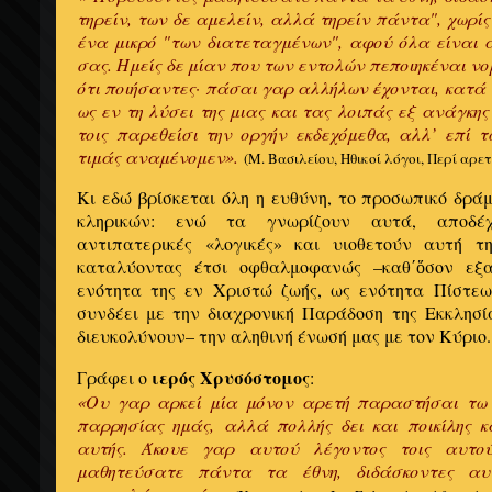
τηρείν, των δε αμελείν, αλλά τηρείν πάντα", χωρί
ένα μικρό "των διατεταγμένων", αφού όλα είναι 
σας. Ημείς δε μίαν που των εντολών πεποιηκέναι ν
ότι ποιήσαντες· πάσαι γαρ αλλήλων έχονται, κατά 
ως εν τη λύσει της μιας και τας λοιπάς εξ ανάγκη
τοις παρεθείσι την οργήν εκδεχόμεθα, αλλ’ επί 
τιμάς αναμένομεν».
(Μ. Βασιλείου, Ηθικοί λόγοι, Περί αρετή
Κι εδώ βρίσκεται όλη η ευθύνη, το προσωπικό δρ
κληρικών: ενώ τα γνωρίζουν αυτά, αποδέχ
αντιπατερικές «λογικές» και υιοθετούν αυτή τ
καταλύοντας έτσι οφθαλμοφανώς –καθ΄ὅσον εξ
ενότητα της εν Χριστώ ζωής, ως ενότητα Πίστεω
συνδέει με την διαχρονική Παράδοση της Εκκλησί
διευκολύνουν– την αληθινή ένωσή μας με τον Κύριο.
ιερός Χρυσόστομος
Γράφει ο
:
«Ου γαρ αρκεί μία μόνον αρετή παραστήσαι τω 
παρρησίας ημάς, αλλά πολλής δει και ποικίλης 
αυτής. Άκουε γαρ αυτού λέγοντος τοις αυτού
μαθητεύσατε πάντα τα έθνη, διδάσκοντες α