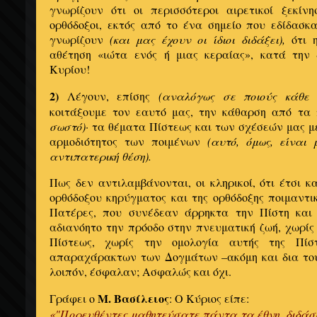
γνωρίζουν ότι οι περισσότεροι αιρετικοί ξεκί
ορθόδοξοι, εκτός από το ένα σημείο που εδίδασκ
γνωρίζουν
(και μας έχουν οι ίδιοι διδάξει),
ότι η
αθέτηση «ιώτα ενός ή μιας κεραίας», κατά την 
Κυρίου!
2)
Λέγουν, επίσης
(αναλόγως σε ποιούς κάθε 
κοιτάξουμε τον εαυτό μας, την κάθαρση από τα
σωστό)·
τα θέματα Πίστεως και των σχέσεών μας με 
αρμοδιότητος των ποιμένων
(αυτό, όμως, είναι
αντιπατερική θέση).
Πως δεν αντιλαμβάνονται, οι κληρικοί, ότι έτσι 
ορθόδοξου κηρύγματος και της ορθόδοξης ποιμαντικ
Πατέρες, που συνέδεαν άρρηκτα την Πίστη και
αδιανόητο την πρόοδο στην πνευματική ζωή, χωρίς
Πίστεως, χωρίς την ομολογία αυτής της Πίσ
απαραχάρακτων των Δογμάτων –ακόμη και δια του 
λοιπόν, έσφαλαν; Ασφαλώς και όχι.
Μ. Βασίλειος
Γράφει ο
: Ο Κύριος είπε:
«"Πορευθέντες μαθητεύσατε πάντα τα έθνη, διδάσκ