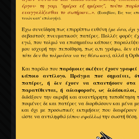
έργον· τη γαρ, "ημέρα εξ ημέρας", τούτο παρίσ
ευαγγελίζεσθαι το σωτήριον...».
(Ευσεβίου, Εις τας 
τινών κατ’ επιλογήν).
Έχω συνείδηση πως επιρρίπτω ευθύνη
(με όσα, όχι
σεβαστούς πνευματικούς πατέρες. Πολλές φορές έχ
εγώ, που τολμώ να επισημαίνω κάποιες παραλείψει
μου ισχυρή την πεποίθηση, πως ο,τι γράφω, δεν εί
τότε δεν θα τολμούσα να τις θέσω καν)
, αλλά η Ορ
παρόμοιες σκέψεις έχου
ν γραφεί 
Και παρόλο που
κάποιο αντίλογο. Πράγμα που σημαίνει, ό
πατέρες, ή δεν έχουν να απαντήσουν στα
παρατίθενται, ή αδιαφορούν, ως διδάσκαλοι,
διδάξουν την ακριβή και αναντίρρητη τοποθέτηση τ
ποιμένες δε και πατέρες να διορθώσουν και μένα μ
και όχι με προσωπικές εκτιμήσεις που διαφέρουν
ώστε να αντιληφθώ
(όπου σφάλλω)
την σωστή θέση.