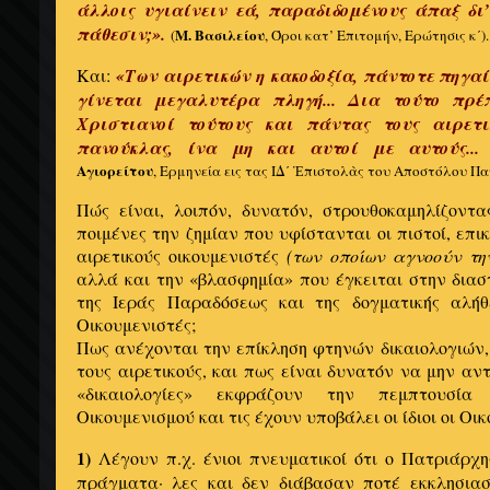
άλλοις υγιαίνειν εά, παραδιδομένους άπαξ δι’
πάθεσιν;».
Μ. Βασιλείου
(
, Όροι κατ’ Επιτομήν, Ερώτησις κʹ).
Και:
«Των αιρετικών η κακοδοξία, πάντοτε πηγαίν
γίνεται μεγαλυτέρα πληγή... Δια τούτο πρ
Χριστιανοί τούτους και πάντας τους αιρετ
πανούκλας, ίνα μη και αυτοί με αυτούς..
Αγιορείτου
, Ερμηνεία εις τας ΙΔ΄ Ἐπιστολὰς του Αποστόλου Παύλ
Πώς είναι, λοιπόν, δυνατόν, στρουθοκαμηλίζοντα
ποιμένες την ζημίαν που υφίστανται οι πιστοί, επ
αιρετικούς οικουμενιστές
(των οποίων αγνοούν τη
αλλά και την «βλασφημία» που έγκειται στην δια
της Ιεράς Παραδόσεως και της δογματικής αλήθ
Οικουμενιστές;
Πως ανέχονται την επίκληση φτηνών δικαιολογιών
τους αιρετικούς, και πως είναι δυνατόν να μην αν
«δικαιολογίες» εκφράζουν την πεμπτουσί
Οικουμενισμού και τις έχουν υποβάλει οι ίδιοι οι Οι
1)
Λέγουν π.χ. ένιοι πνευματικοί ότι ο Πατριάρχη
πράγματα· λες και δεν διάβασαν ποτέ εκκλησιαστ