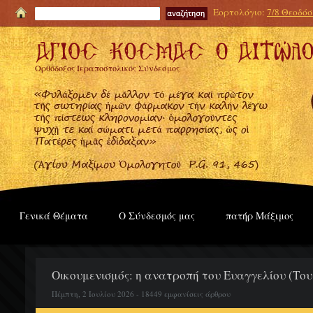
Εορτολόγιο:
7/8 Θεοδόσι
Ορθόδοξος Ιεραποστολικός Σύνδεσμος
Γενικά Θέματα
Ο Σύνδεσμός μας
πατήρ Μάξιμος
Οικουμενισμός: η ανατροπή του Ευαγγελίου (Το
Πέμπτη, 2 Ιουλίου 2026 - 18449 εμφανίσεις άρθρου