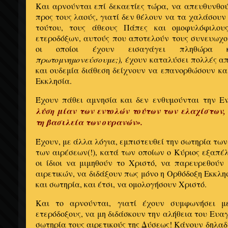
Και αρνούνται επί δεκαετίες τώρα, να απευθυνθο
προς τους λαούς, γιατί δεν θέλουν να τα χαλάσουν 
τούτου, τους άθεους Πάπες και ομοφυλόφιλους
ετεροδόξων, αυτούς που αποτελούν τους συνευωχο
οι οποίοι έχουν εισαγάγει πληθώρα 
πρωτομνημονεύσουμε;),
έχουν καταλύσει πολλές απ
και ουδεμία διάθεση δείχνουν να επανορθώσουν κ
Εκκλησία.
Έχουν πάθει αμνησία και δεν ενθυμούνται την Ε
λύση μίαν των εντολών τούτων των ελαχίστων, 
τη βασιλεία των ουρανών».
Έχουν, με άλλα λόγια, εμπιστευθεί την σωτηρία τω
των αιρέσεων(!), κατά των οποίων ο Κύριος εξαπέ
οι ίδιοι να μιμηθούν το Χριστό, να παρευρεθού
αιρετικών, να διδάξουν πως μόνο η Ορθόδοξη Εκκλη
και σωτηρία, και έτσι, να ομολογήσουν Χριστό.
Και το αρνούνται, γιατί έχουν συμφωνήσει μ
ετερόδοξους, να μη διδάσκουν την αλήθεια του Ευα
σωτηρία τους αιρετικούς της Δύσεως! Κάνουν δηλαδ