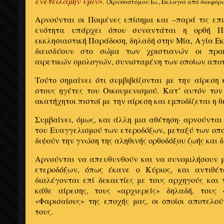
ενετειλάμην υμίν».
(Χρυσοστόμου Ιω., Εκλογαί από διαφόρ
Αρνούνται οι Ποιμένες επίσημα και –παρά τις επι
ενότητα υπάρχει όπου συναντάται η ορθή Π
εκκλησιαστική Παράδοση, δηλαδή στην Μία, Αγία Εκ
διεισδύουν στο σώμα των χριστιανών οι πρα
αιρετικών ομολογιών, συνισταμένη των οποίων αποτ
Τούτο σημαίνει ότι συμβιβάζονται με την αίρεση
στους ηγέτες του Οικουμενισμού. Κατ’ αυτόν τον
ακατήχητοι πιστοί με την αίρεση και εμποδίζεται η 
Συμβαίνει, όμως, και άλλη μια αθέτηση· αρνούνται
του Ευαγγελισμού των ετεροδόξων, μεταξύ των οπ
διψούν την γνώση της αληθινής ορθοδόξου ζωής και 
Αρνούνται να απευθυνθούν και να συνομιλήσουν 
ετεροδόξων, όπως έκανε ο Κύριος, και αντιθέ
διαλέγονται επί δεκαετίες με τους αρχηγούς και 
κάθε αίρεσης, τους «αρχιερείς» δηλαδή, τους 
«Φαρισαίους» της εποχής μας, οι οποίοι αποτελο
τους.