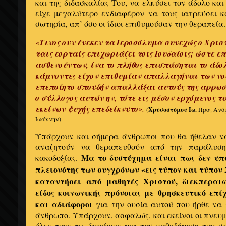
και της διδασκαλίας Του, να ελκύσει τον άδολο και
είχε μεγαλύτερο ενδιαφέρον να τους ιατρεύσει κ
σωτηρία, απ’ όσο οι ίδιοι επιθυμούσαν την θεραπεία.
«
Τινος ουν ένεκεν τα Ιεροσόλυμα συνεχώς ο Χρισ
ταις εορταίς επιχωριάζει τοις Ιουδαίοις; ώστε 
ασθενούντων, ίνα το πλήθος επισπάσηται το άδο
κάμνοντες είχον επιθυμίαν απαλλαγήναι των νο
επεποίητο σπουδήν απαλλάξαι αυτούς της αρρωσ
ο σύλλογος αυτών ην, τότε εις μέσον ερχόμενος τ
εκείνων ψυχής επεδείκνυτο
».
(
Χρυσοστόμου Ιω.
Προς Ανόμο
Ιωάννην).
Υπάρχουν και σήμερα άνθρωποι που θα ήθελαν ν
αναζητούν να θεραπευθούν από την παράλυση
Μα το δυστύχημα είναι πως δεν υπ
κακοδοξίας.
πλειονότης των συγχρόνων «εις τύπον και τύπον
καταντήσει από μαθητές Χριστού, διεκπεραι
είδος κοινωνικής πρόνοιας με θρησκευτικό επί
και αδιάφοροι
για την ουσία αυτού που ήρθε να 
άνθρωπο. Υπάρχουν, ασφαλώς, και εκείνοι οι πνευμ
όλες τους τις δυνάμεις για την καθοδήγηση του 