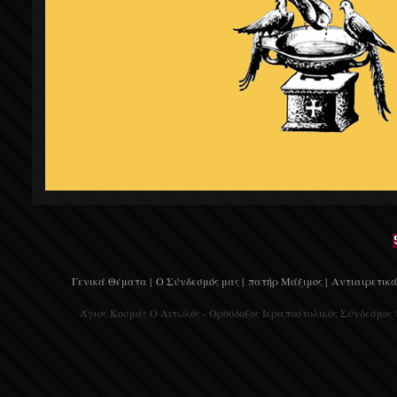
Γενικά Θέματα |
Ο Σύνδεσμός μας |
πατήρ Μάξιμος |
Αντιαιρετικά
Άγιος Κοσμάς Ο Αιτωλός - Ορθόδοξος Ιεραποστολικός Σύνδεσμος