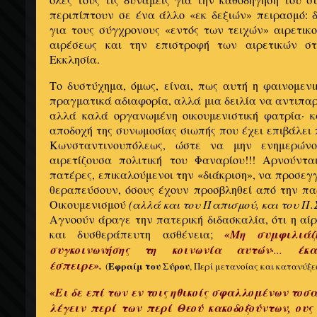
περιπίπτουν σε ένα άλλο «εκ δεξιών» πειρασμό: 
για τους σύγχρονους «εντός των τειχών» αιρετικ
αιρέσεως και την επιστροφή των αιρετικών σ
Εκκλησία.
Το δυστύχημα, όμως, είναι, πως αυτή η φαινομενι
πραγματικά αδιαφορία, αλλά μια δειλία να αντιπαρ
αλλά καλά οργανωμένη οικουμενιστική φατρία· κ
αποδοχή της συνωμοσίας σιωπής που έχει επιβάλει
Κωνσταντινουπόλεως, ώστε να μην ενημερώνο
αιρετίζουσα πολιτική του Φαναρίου!!! Αρνούνται
πατέρες, επικαλούμενοι την «διάκριση», να προσεγ
θεραπεύσουν, όσους έχουν προσβληθεί από την πα
Οικουμενισμού
(αλλά και του Παπισμού, και του Π.Σ
Αγνοούν άραγε την πατερική διδασκαλία, ότι η αί
και δυσθεράπευτη ασθένεια;
«Μη συμφιλιάζ
συγκοινωνήσης τη κοινωνία αυτών·
...
έκ
έσπειρε».
Εφραίμ του Σύρου
(
, Περί μετανοίας και κατανύξε
«Ει δε επί των εν τοις ηθικοίς σφαλλομένων τοσα
λέγειν περί των περί Θεού κακοδοξούντων, ους 