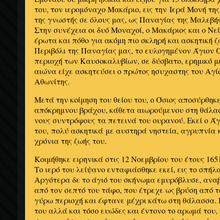
του, τον ιερομόναχο Μακάριο, εις την Ιερά Μονή τη
της γνωστής σε όλους μας, ως Παναγίας της Μαλεβής
Στην συνέχεια οι δυό Μοναχοί, ο Μακάριος και ο Νεί
έρωτα και πόθο για ακόμη πιο σκληρή και ασκητική 
Περιβόλι της Παναγίας μας, το ευλογημένον Άγιον Ό
περιοχή των Καυσοκαλυβίων, σε δύσβατο, ερημικό μέ
αιώνα ε­ίχε ασκητεύσει ο πρώτος ησυχαστης του Αγί
Αθωνίτης.
Μετά την κοίμηση του θείου του, ο Όσιος αποσύρθηκε
απόκρημνου βράχου, κάθετα αιωρού­μενου στη θάλασσ
νους συντρόφους τα πετεινά του ουρανού. Εκεί ο Άγ
του, πολύ ασκητικά με αυστηρά νηστεία, αγρυπνία 
χρόνια της ζωής του.
Κοιμήθηκε ειρηνικά στις 12 Νοεμβρίου του έτους 1651
Το ιερό του λείψανο ενταφιάσθηκε εκεί, εις το σπήλ
Αργότερα δε το άγιό του σκήνωμα εμυρόβλυσε, ανα
από τον σεπτό του τάφο, που έτρεχε ως βρύση από τ
γύρω περιοχή και έφτανε μέχρι κάτω στη θάλασσα. 
του αλλά και τόσο ευώδες και έντονο το αρωμά του,