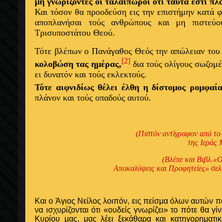
μη γνωρίζοντες οι ταλαίπωροι ότι ταύτα εστί πλ
Και τόσον θα προοδεύση εις την επιστήμην κατά 
αποπλανήσαι τούς ανθρώπους και μη πιστεύο
Τρισυποστάτου Θεού.
Τότε βλέπων ο Πανάγαθος Θεός την απώλειαν του
[2]
κολοβώση τας ημέρας,
δια τούς ολίγους σωζομέ
ει δυνατόν και τούς εκλεκτούς.
Τότε αιφνιδίως θέλει έλθη η δίστομος ρομφαί
πλάνον και τούς οπαδούς αυτού.
(Πιστόν αντίγραφον από το
της Ιεράς
(Βλέπε και Βιβλ.«
Αποκαλύψεις και Προφητείες» σελ
Και ο Άγιος Νείλος λοιπόν, εις πείσμα όλων αυτών π
να ισχυρίζονται ότι «ουδείς γνωρίζει» το πότε θα γ
Κυρίου μας, μας λέει
ξεκάθαρα και κατηγορηματικ