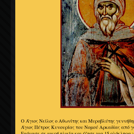
Ο Άγιος Νείλος ο Αθωνίτης και Μυροβλύτης γεννήθηκ
Άγιος Πέτρος Κυνουρίας του Νομού Αρκαδίας από γον
Εμόνασε σε μικρή ηλικία και έζησε για 15 ολόκληρα χ