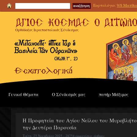
Εορτολόγιο:
9/8 Ματθία
Ορθόδοξος Ιεραποστολικός Σύνδεσμος
Γενικά Θέματα
Ο Σύνδεσμός μας
πατήρ Μάξιμος
Η Προφητεία του Αγίου Νείλου του Μυροβλήτου
την Δευτέρα Παρουσία
Τρίτη, 25 Νοεμβρίου 2025 - 28754 εμφανίσεις άρθρου