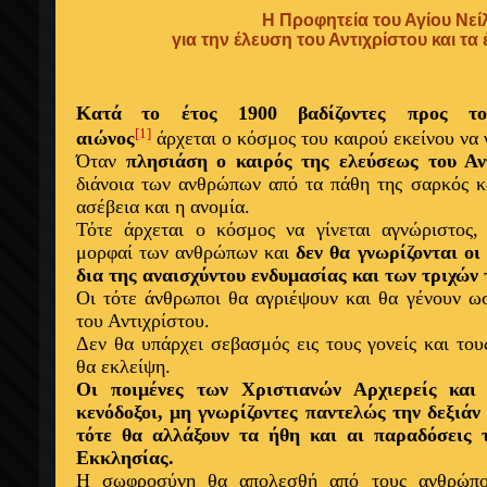
Η Προφητεία του Αγίου Νεί
για την έλευση του Αντιχρίστου και τα
Κατά
το έτος 1900 βαδίζοντες προς τ
[1]
αιώνος
άρχεται ο κόσμος του καιρού εκείνου να 
Όταν
πλησιάση ο καιρός της ελεύσεως του Αν
διάνοια των ανθρώπων από τα πάθη της σαρκός 
ασέβεια και η ανομία.
Τότε άρχεται ο κόσμος να γίνεται αγνώριστος,
μορφαί των ανθρώπων και
δεν θα γνωρίζονται οι
δια της αναισχύντου ενδυμασίας και των τριχών
Οι τότε άνθρωποι θα αγριέψουν και θα γένουν ω
του Αντιχρίστου.
Δεν θα υπάρχει σεβασμός εις τους γονείς και το
θα εκλείψη.
Οι ποιμένες των Χριστιανών Αρχιερείς και 
κενόδοξοι, μη γνωρίζοντες παντελώς την δεξιάν
τότε θα αλλάξουν τα ήθη και αι παραδόσεις 
Εκκλησίας.
Η σωφροσύνη θα απολεσθή από τους ανθρώπο