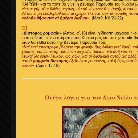
ΚΑΙΡΩΝ» και το πότε θα γίνει η Δευτέρα Παρουσία του Κυρίου μ
«ἔσται γὰρ τότε θλῖψις μεγάλη, οἵα οὐ γέγονεν ἀπ᾿ ἀρχῆς κόσμου 
22 καὶ εἰ μὴ ἐκολοβώθησαν αἱ ἡμέραι ἐκεῖναι, οὐκ ἂν ἐσώθη πᾶσ
κολοβωθήσονται αἱ ἡμέραι ἐκεῖναι
».
(Ματθ. ΚΔ΄21-22)
[3]
«Δίστομος ρομφαία»
(Αποκ. α΄,16) είναι η δίκοπη μάχαιρα
(=ο
εκπορεύεται εκ του στόματος του Κυρίου μας και με την οποία θα
όταν θα έλθει κατά την Δευτέρα Παρουσία Του.
«Καὶ ἐκεῖ ἐπέστρεψα βλέπειν τὴν φωνὴν ἥτις ἐλάλει μετ᾿ ἐμοῦ· κα
χρυσᾶς, καὶ ἐν μέσῳ τῶν ἑπτὰ λυχνιῶν ὅμοιον υἱῷ ἀνθρώπου...
ἡ
λευκαὶ ὡς ἔριον λευκόν, ὡς χιών, καὶ οἱ ὀφθαλμοὶ αὐτοῦ ὡς φλὸξ 
αὐτοῦ
ρομφαία δίστομος
ὀξεῖα ἐκπορευομένη, καὶ ἡ ὄψις αὐτοῦ ὡ
αὐτοῦ».
(Αποκ. 12-16)
Ολίγα λόγια για τον Άγιο Νείλο 