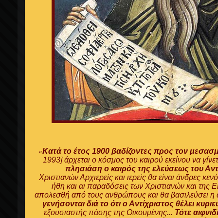
Κατά το έτος 1900 βαδίζοντες προς τον μεσασμ
«
1993] άρχεται ο κόσμος του καιρού εκείνου να γίνετ
πλησιάση ο καιρός της ελεύσεως του Αντ
Χριστιανών Αρχιερείς και ιερείς θα είναι άνδρες κενό
ήθη και αι παραδόσεις των Χριστιανών και της
απολεσθή από τους ανθρώπους και θα βασιλεύσει η α
γενήσονται διά το ότι ο Αντίχριστος θέλει κυρι
εξουσιαστής πάσης της Οικουμένης...
Τότε αιφνιδ