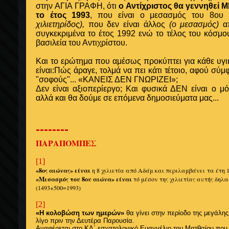
στην ΑΓΙΑ ΓΡΑΦΗ, ότι
ο Αντίχριστος θα γεννηθεί Μ
το έτος 1993
, που είναι ο μεσασμός του 8ου
χιλιετηρίδος),
που δεν είναι άλλος
(ο μεσασμός)
απ
συγκεκριμένα το έτος 1992 ενώ το τέλος του κόσμο
βασιλεία του Αντιχρίστου
.
Και το ερώτημα που αμέσως προκύπτει για κάθε υγ
είναι:Πώς άραγε, τολμά να πει κάτι τέτοιο, αφού σύ
"σοφούς"... «ΚΑΝΕΙΣ ΔΕΝ ΓΝΩΡΙΖΕΙ»;
Δεν είναι αξιοπερίεργο; Και φυσικά ΔΕΝ είναι ο μ
αλλά και θα δούμε σε επόμενα δημοσιεύματα μας...
--------
ΠΑΡΑΠΟΜΠΕΣ
[1]
«8ος αιώνας» είναι
η 8 χιλιετία από Αδάμ και περιλαμβάνει τα έτη 1
«Μεσασμός του 8ου αιώνα» είναι
τό μέσον της χιλιετίας αυτής δηλαδ
(1493+500=1993)
[2]
«Η κολοβώση των ημερών»
θα γίνει στην περίοδο της μεγάλης
λίγο πριν την Δευτέρα Παρουσία.
Αναφέρεται στο ΚΔ΄ εσχατολογικό Ευαγγέλιο του Ματθαίου που 