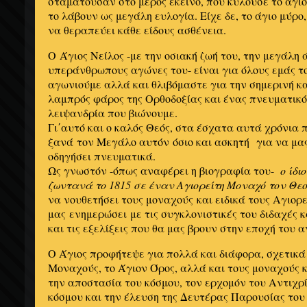
σταματούσαν στο μέρος εκείνο, που κυλούσε το άγιο
το λάβουν ως μεγάλη ευλογία. Είχε δε, το άγιο μύρο
να θεραπεύει κάθε είδους ασθένεια.
Ο Άγιος Νείλος -με την οσιακή ζωή του, την μεγάλη 
υπεράνθρωπους αγώνες του- είναι για όλους εμάς το
αγωνιούμε αλλά και θλιβόμαστε για την σημερινή κ
λαμπρός φάρος της Ορθοδοξίας και ένας πνευματικό
λειψανδρία που βιώνουμε.
Γι΄αυτό και ο καλός Θεός, στα έσχατα αυτά χρόνια 
ξανά τον Μεγάλο αυτόν όσιο και ασκητή για να μας
οδηγήσει πνευματικά.
Ως γνωστόν -όπως αναφέρει η βιογραφία του-
ο ίδι
ζωντανά το 1815 σε έναν Αγιορείτη Μοναχό τον Θε
να νουθετήσει τους μοναχούς και ειδικά τους Αγιορε
μας ενημερώσει με τις συγκλονιστικές του διδαχές κ
και τις εξελίξεις που θα μας βρουν στην εποχή του 
Ο Άγιος προφήτεψε για πολλά και διάφορα, σχετικά
Μοναχούς, το Άγιον Όρος, αλλά και τους μοναχούς κ
την αποστασία του κόσμου, τον ερχομόν του Αντιχρί
κόσμου και την έλευση της Δευτέρας Παρουσίας του