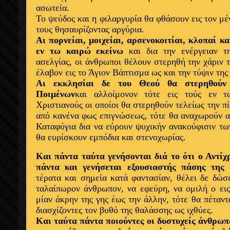
ασωτεία.
Το ψεύδος και η φιλαργυρία θα φθάσουν εις τον μέ
τους θησαυρίζοντας αργύρια.
Αι πορνείαι, μοιχείαι, αρσενοκοιτίαι, κλοπαί κ
εν τω καιρώ εκείνω
και δια την ενέργειαν τ
ασελγίας, οι άνθρωποι θέλουν στερηθή την χάριν
έλαβον εις το Άγιον Βάπτισμα ως και την τύψιν της
Αι εκκλησίαι δε του Θεού θα στερηθούν
Ποιμένων
και αλλοίμονον τότε εις τούς εν 
Χριστιανούς οι οποίοι θα στερηθούν τελείως την πί
από κανένα φως επιγνώσεως, τότε θα αναχωρούν α
Καταφύγια δια να εύρουν ψυχικήν ανακούφισιν τω
θα ευρίσκουν εμπόδια και στενοχωρίας.
Και πάντα ταύτα γενήσονται διά το ότι ο Αντίχ
πάντα και γενήσεται εξουσιαστής πάσης της
τέρατα και σημεία κατά φαντασίαν, θέλει δε δώσ
ταλαίπωρον άνθρωπον, να εφεύρη, να ομιλή ο εις
μίαν άκρην της γης έως την άλλην, τότε θα πέταντ
διασχίζοντες τον βυθό της θαλάσσης ως ιχθύες.
Και ταύτα πάντα ποιούντες οι δυστυχείς άνθρωπο