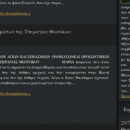
νες οι Δέκα Εντολές που είχε παρα...
νεαρ
τον 
τε περισσότερα »
του
αποφ
βίο,
μάτων της Υπεραγίας Θεοτόκου
είχα
Αθήν
πήγα
συμβ
είνα
ΤΩΝ ΑΓΙΩΝ ΚΑΙ ΣΕΒΑΣΜΙΩΝ ΟΝΟΜΑΤΩΝΚΑΙ ΠΡΟΣΩΝΥΜΙΩΝ
με η
ΥΠΕΡΑΓΙΑΣ ΘΕΟΤΟΚΟΥ ΜΑΡΙΑ Ασφαλώς δεν είναι
και
 το τι σημαίνει το όνομα Μαρία, και το οποίο είναι το καθ’ αυτό
κατ
 που της δόθηκε αρχικά, και που αναφέρεται στην Καινή
Μονα
η και δεν της δόθηκε τυχαία. Λέγει ο Άγιος Νικόδημος σχετικά:
του 
νσεβάσμιον και κεχαριτωμένον όνομα της...
του 
για...
τε περισσότερα »
Περι
Εο
25
Θεο