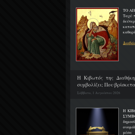
ΤΟ ΑΠ
Ταχύ 
δεύτερ
καταπ
καθαρίζ
Διαβάσ
H Κιβωτός της Διαθήκη
συμβολίζει; Που βρίσκετα
Σάββατο, 1 Αυγούστου 2026
Η ΚΙΒ
ΣΥΜΒ
δημοσ
ονομά
μέσα 