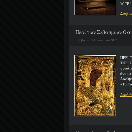
γραμμέ
Διαβάσ
Περί των Σεβασμίων Ονο
Σάββατο, 1 Αυγούστου 2026
ΠΕΡΙ 
ΤΗΣ 
γνωστό
όνομα
Διαθήκ
«Το πα
Διαβάσ