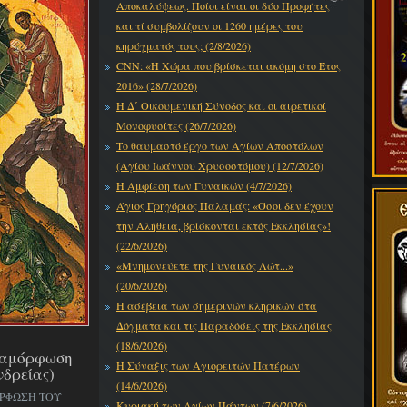
Αποκαλύψεως. Ποίοι είναι οι δύο Προφήτες
και τί συμβολίζουν οι 1260 ημέρες του
κηρύγματός τους; (2/8/2026)
CNN: «Η Χώρα που βρίσκεται ακόμη στο Έτος
2016» (28/7/2026)
Η Δ΄ Οικουμενική Σύνοδος και οι αιρετικοί
Μονοφυσίτες (26/7/2026)
Το θαυμαστό έργο των Αγίων Αποστόλων
(Αγίου Ιωάννου Χρυσοστόμου) (12/7/2026)
Η Αμφίεση των Γυναικών (4/7/2026)
Άγιος Γρηγόριος Παλαμάς: «Όσοι δεν έχουν
την Αλήθεια, βρίσκονται εκτός Εκκλησίας»!
(22/6/2026)
«Μνημονεύετε της Γυναικός Λώτ...»
(20/6/2026)
Η ασέβεια των σημερινών κληρικών στα
Δόγματα και τις Παραδόσεις της Εκκλησίας
(18/6/2026)
εταμόρφωση
Η Σύναξις των Αγιορειτών Πατέρων
νδρείας)
(14/6/2026)
ΟΡΦΩΣΗ ΤΟΥ
Κυριακή των Αγίων Πάντων (7/6/2026)