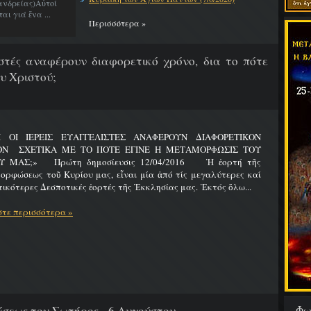
νδρείας)Αὐτοί
ι γιά ἕνα ...
Περισσότερα »
λιστές αναφέρουν διαφορετικό χρόνο, δια το πότε
υ Χριστού;
Ι ΟΙ ΙΕΡΕΙΣ ΕΥΑΓΓΕΛΙΣΤΕΣ ΑΝΑΦΕΡΟΥΝ ΔΙΑΦΟΡΕΤΙΚΟΝ
ΟΝ ΣΧΕΤΙΚΑ ΜΕ ΤΟ ΠΟΤΕ ΕΓΙΝΕ Η ΜΕΤΑΜΟΡΦΩΣΙΣ ΤΟΥ
Υ ΜΑΣ;» Πρώτη δημοσίευσις 12/04/2016 Ἡ ἑορτή τῆς
ρφώσεως τοῦ Κυρίου μας, εἶναι μία ἀπό τίς μεγαλύτερες καί
ικότερες Δεσποτικές ἑορτές τῆς Ἐκκλησίας μας. Ἐκτός ὅλω...
τε περισσότερα »
Φω
εως του Σωτήρος - 6 Αυγούστου