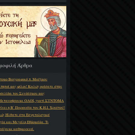
μοφιλή Άρθρα
τομο Βιογραφικό π. Μαξίμου
πητοί μας φίλοι! Καλώς ορίσατε στην
οσελίδα του Συνδέσμου μας
Μετανοήσουμε ΟΛΟΙ, γιατί ΣΥΝΤΟΜΑ
γίνει η Β΄ Παρουσία του Κ.Η.Ι. Χριστού!
ώς Ήλθατε στα Εσχατολογικά
γία και Μεγάλη Εβδομάδα. Τι
τάζουμε καθημερινά.