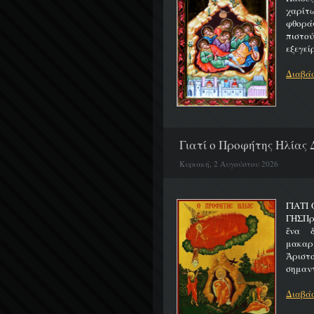
χαρίτ
φθορά
πιστο
εξεγείρ
Διαβάσ
Γιατί ο Προφήτης Ηλίας 
Κυριακή, 2 Αυγούστου 2026
ΓΙΑΤΙ
ΓΗΣΠρ
ἕνα 
μακαρ
Ἀριστ
σημαντ
Διαβάσ