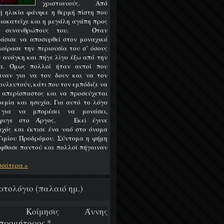
χριστιανούς. Από
ή ηλικία φάνηκε η θερμή πίστη που
διακατείχε και η μεγάλη αγάπη προς
ς συνανθρώπους του. Όταν
άσισε να αποσυρθεί στον μοναχικό
 μοίρασε την περιουσία του σ’ όσους
ν ανάγκη και πήγε λίγο έξω από την
α. Όμως πολλοί ήταν αυτοί που
ιναν για να τον δουν και να τον
ουλευτούν, κάτι που τον εμπόδιζε να
ι απερίσπαστος και να προσεύχεται
ρεμία και ησυχία. Για αυτό το λόγο
 για να μπορέσει να μονάσει,
έφυγε στο Άργος. Εκεί έγινε
χός και έκτισε ένα ναό στο όνομα
Τιμίου Προδρόμου. Σύντομα η φήμη
έφθασε παντού και πολλοί πήγαιναν
σσότερα »
ρτολόγιο (παλαιό ημ.)
/7 Κοίμησις Άννης
προμήτορος *