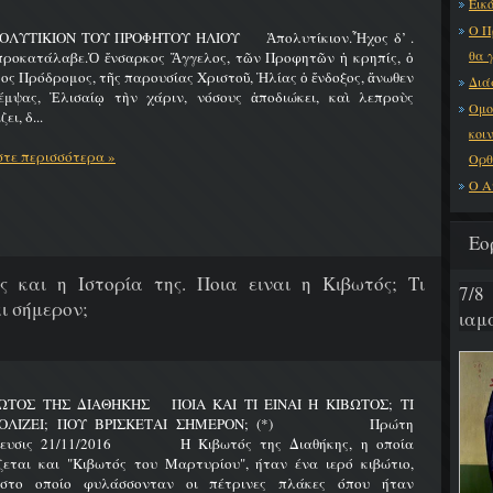
Εικό
Ο Π
ΟΛΥΤΙΚΙΟΝ ΤΟΥ ΠΡΟΦΗΤΟΥ ΗΛΙΟΥ Ἀπολυτίκιον.Ἦχος δ’ .
θα 
προκατάλαβε.Ὁ ἔνσαρκος Ἄγγελος, τῶν Προφητῶν ἡ κρηπίς, ὁ
ος Πρόδρομος, τῆς παρουσίας Χριστοῦ, Ἠλίας ὁ ἔνδοξος, ἄνωθεν
Διά
έμψας, Ἐλισαίῳ τὴν χάριν, νόσους ἀποδιώκει, καὶ λεπροὺς
Ομο
ει, δ...
κοι
τε περισσότερα »
Ορθ
Ο Α
Εο
ς και η Ιστορία της. Ποια ειναι η Κιβωτός; Τι
7/8
ι σήμερον;
ιαμα
ΩΤΟΣ ΤΗΣ ΔΙΑΘΗΚΗΣ ΠΟΙΑ ΚΑΙ ΤΙ ΕΙΝΑΙ Η ΚΙΒΩΤΟΣ; ΤΙ
ΟΛΙΖΕΙ; ΠΟΥ ΒΡΙΣΚΕΤΑΙ ΣΗΜΕΡΟΝ; (*) Πρώτη
ίευσις 21/11/2016 Η Κιβωτός της Διαθήκης, η οποία
ζεται και "Κιβωτός του Μαρτυρίου", ήταν ένα ιερό κιβώτιο,
στο οποίο φυλάσσονταν οι πέτρινες πλάκες όπου ήταν