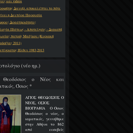
νες και videos
ροφήτης Δανιήλ αποκαλύπτει το πότε
γίνει η Δευτέρα Παρουσία
φορες Δραστηριότητες
λογία Πίστεως - Αποτείχισις - Διακοπή
νωνίας πατρός Μαξίμου (Κυριακή
οδοξίας 2011)
ντίχριστος Ήλθεν 1983,2013
ρτολόγιο (νέο ημ.)
 Θεοδόσιος ο Νέος και
τικός, Όσιος *
ΑΓΙΟΣ ΘΕΟΔΟΣΙΟΣ Ο
ΝΕΟΣ, ΟΣΙΟΣ
ΒΙΟΓΡΑΦΙΑ Ο Όσιος
Θεοδόσιος ο νέος, ο
ιαματικός, γεννήθηκε
στην Αθήνα το 862
από ευσεβείς