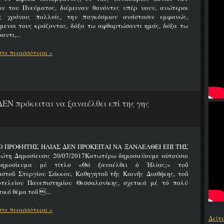
ων του Πνεύματος, διέμειναν θανόντες υπέρ νουν, ανώτεροι
ς χρόνοις πολλοίς, την παγκόσμιον ανάστασιν εμφανώς,
ύμενοι τους κράζοντας, δόξα τω αφθαρτώσαντι ημάς, δόξα τω
αντι,...
τε περισσότερα »
ΔΕΝ πρόκειται να ξαναέλθει επί της γης
 Ο ΠΡΟΦΗΤΗΣ ΗΛΙΑΣ ΔΕΝ ΠΡΟΚΕΙΤΑΙ ΝΑ ΞΑΝΑΕΛΘΕΙ ΕΠΙ ΤΗΣ
ώτη Δημοσίευσις 20/07/2017Κατωτέρω δημοσιεύουμε αὐτούσιο
δημοσίευμα μέ τίτλο «Θά ξαναέλθει ὁ Ἠλίας;» τοῦ
ιστοῦ Στεργίου Σάκκου, Καθηγητοῦ τῆς Καινῆς Διαθήκης, τοῦ
οτελείου Πανεπιστημίου Θεσσαλονίκης, σχετικά μέ τό πολύ
ικό θέμα τοῦ ...
τε περισσότερα »
Δείτ