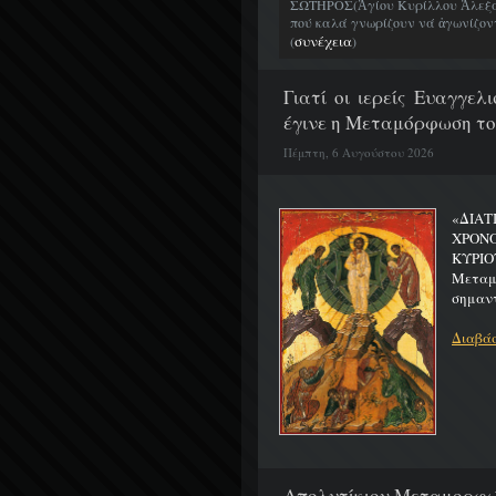
ΣΩΤΗΡΟΣ(Ἁγίου Κυρίλλου Ἀλεξα
πού καλά γνωρίζουν νά ἀγωνίζοντα
συνέχεια
(
)
Γιατί οι ιερείς Ευαγγε
έγινε η Μεταμόρφωση το
Πέμπτη, 6 Αυγούστου 2026
«ΔΙΑΤ
ΧΡΟΝ
ΚΥΡΙΟ
Μεταμο
σημαντ
Διαβάσ
Απολυτίκιον Μεταμορφώσ