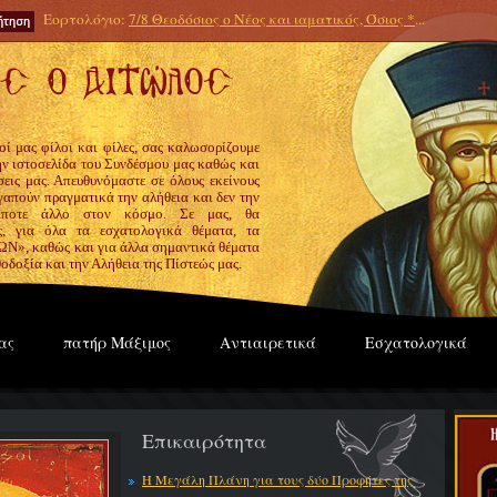
Εορτολόγιο:
7/8 Θεοδόσιος ο Νέος και ιαματικός, Όσιος *
...
οί μας φίλοι και φίλες, σας καλωσορίζουμε
την ιστοσελίδα του Συνδέσμου μας καθώς και
εις μας. Απευθυνόμαστε σε όλους εκείνους
γαπούν πραγματικά την αλήθεια και δεν την
ίποτε άλλο στον κόσμο. Σε μας, θα
ς, για όλα τα εσχατολογικά θέματα, τα
», καθώς και για άλλα σημαντικά θέματα
οδοξία και την Αλήθεια της Πίστεώς μας.
ας
πατήρ Μάξιμος
Αντιαιρετικά
Εσχατολογικά
Επικαιρότητα
Η Μεγάλη Πλάνη για τους δύο Προφήτες της