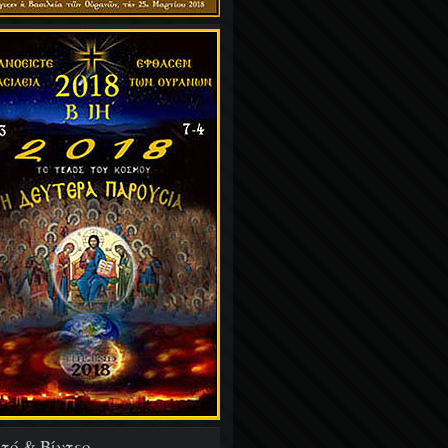
τό & Βίντεο