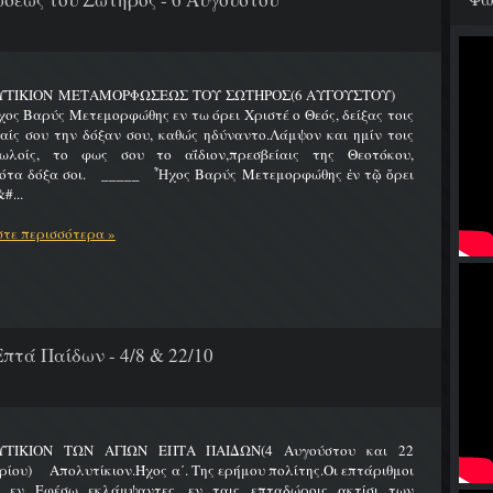
ΥΤΙΚΙΟΝ ΜΕΤΑΜΟΡΦΩΣΕΩΣ ΤΟΥ ΣΩΤΗΡΟΣ(6 ΑΥΓΟΥΣΤΟΥ)
Βαρύς Μετεμορφώθης εν τω όρει Χριστέ ο Θεός, δείξας τοις
ίς σου την δόξαν σου, καθώς ηδύναντο.Λάμψον και ημίν τοις
ωλοίς, το φως σου το αΐδιον,πρεσβείαις της Θεοτόκου,
ότα δόξα σοι. _____ Ἦχος Βαρύς Μετεμορφώθης ἐν τῷ ὄρει
#...
τε περισσότερα »
πτά Παίδων - 4/8 & 22/10
ΤΙΚΙΟΝ ΤΩΝ ΑΓΙΩΝ ΕΠΤΑ ΠΑΙΔΩΝ(4 Αυγούστου και 22
ίου) Απολυτίκιον.Ήχος α΄. Της ερήμου πολίτης.Οι επτάριθμοι
ς εν Εφέσω εκλάμψαντες, εν ταις επταδώροις ακτίσι των