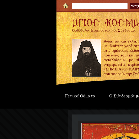
Ορθόδοξος Ιεραποστολικός Σύνδεσμος
Αγαπητοί και εκλεκτ
με ιδιαίτερη χαρά σ
στις ομώνυμες Εκδόσ
που αναζητούν και α
ανταλλάσουν με τ
ενημερωθείτε κυρίω
«ΣΗΜΕΙΑ των ΚΑΙΡΩΝ
που αφορούν την Ορθ
Γενικά Θέματα
Ο Σύνδεσμός μ