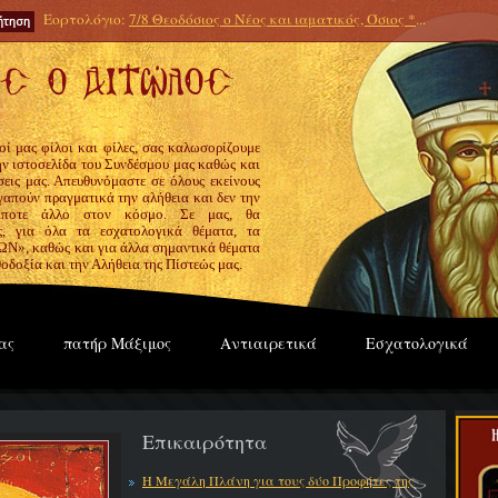
Εορτολόγιο:
7/8 Θεοδόσιος ο Νέος και ιαματικός, Όσιος *
...
οί μας φίλοι και φίλες, σας καλωσορίζουμε
την ιστοσελίδα του Συνδέσμου μας καθώς και
εις μας. Απευθυνόμαστε σε όλους εκείνους
γαπούν πραγματικά την αλήθεια και δεν την
ίποτε άλλο στον κόσμο. Σε μας, θα
ς, για όλα τα εσχατολογικά θέματα, τα
», καθώς και για άλλα σημαντικά θέματα
οδοξία και την Αλήθεια της Πίστεώς μας.
ας
πατήρ Μάξιμος
Αντιαιρετικά
Εσχατολογικά
Επικαιρότητα
Η Μεγάλη Πλάνη για τους δύο Προφήτες της