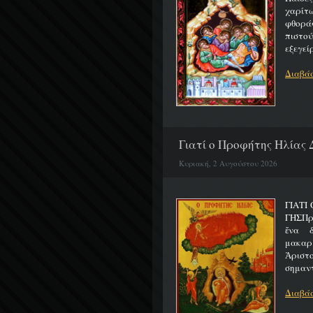
χαρίτ
φθορά
πιστο
εξεγείρ
Διαβάσ
Γιατί ο Προφήτης Ηλίας 
Κυριακή, 2 Αυγούστου 2026
ΓΙΑΤΙ
ΓΗΣΠρ
ἕνα 
μακαρ
Ἀριστ
σημαντ
Διαβάσ