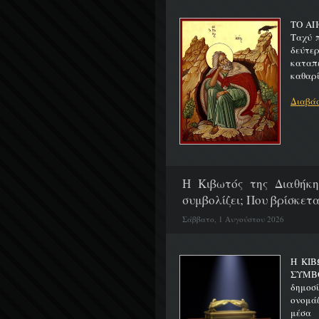
ΤΟ ΑΠ
Ταχύ 
δεύτερ
καταπ
καθαρίζ
Διαβάσ
H Κιβωτός της Διαθήκη
συμβολίζει; Που βρίσκετα
Σάββατο, 1 Αυγούστου 2026
Η ΚΙΒ
ΣΥΜΒ
δημοσ
ονομά
μέσα 