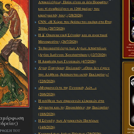
Αποκαλύψεως. Ποίοι είναι οι δύο Προφήτες
και τί συμβολίζουν οι 1260 ημέρες του
κηρύγματός τους; (2/8/2026)
CNN: «Η Χώρα που βρίσκεται ακόμη στο Έτος
2016» (28/7/2026)
Η Δ΄ Οικουμενική Σύνοδος και οι αιρετικοί
Μονοφυσίτες (26/7/2026)
Το θαυμαστό έργο των Αγίων Αποστόλων
(Αγίου Ιωάννου Χρυσοστόμου) (12/7/2026)
Η Αμφίεση των Γυναικών (4/7/2026)
Άγιος Γρηγόριος Παλαμάς: «Όσοι δεν έχουν
την Αλήθεια, βρίσκονται εκτός Εκκλησίας»!
(22/6/2026)
«Μνημονεύετε της Γυναικός Λώτ...»
(20/6/2026)
Η ασέβεια των σημερινών κληρικών στα
Δόγματα και τις Παραδόσεις της Εκκλησίας
(18/6/2026)
εταμόρφωση
Η Σύναξις των Αγιορειτών Πατέρων
νδρείας)
(14/6/2026)
ΟΡΦΩΣΗ ΤΟΥ
Κυριακή των Αγίων Πάντων (7/6/2026)