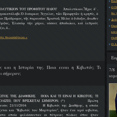
Εικό
Ο Π
ΟΛΥΤΙΚΙΟΝ ΤΟΥ ΠΡΟΦΗΤΟΥ ΗΛΙΟΥ Ἀπολυτίκιον.Ἦχος δ’ .
θα 
προκατάλαβε.Ὁ ἔνσαρκος Ἄγγελος, τῶν Προφητῶν ἡ κρηπίς, ὁ
ος Πρόδρομος, τῆς παρουσίας Χριστοῦ, Ἠλίας ὁ ἔνδοξος, ἄνωθεν
Διά
έμψας, Ἐλισαίῳ τὴν χάριν, νόσους ἀποδιώκει, καὶ λεπροὺς
Ομο
ει, δ...
κοι
τε περισσότερα »
Ορθ
Ο Α
Εο
ς και η Ιστορία της. Ποια ειναι η Κιβωτός; Τι
7/8
ι σήμερον;
ιαμα
ΩΤΟΣ ΤΗΣ ΔΙΑΘΗΚΗΣ ΠΟΙΑ ΚΑΙ ΤΙ ΕΙΝΑΙ Η ΚΙΒΩΤΟΣ; ΤΙ
ΟΛΙΖΕΙ; ΠΟΥ ΒΡΙΣΚΕΤΑΙ ΣΗΜΕΡΟΝ; (*) Πρώτη
ίευσις 21/11/2016 Η Κιβωτός της Διαθήκης, η οποία
ζεται και "Κιβωτός του Μαρτυρίου", ήταν ένα ιερό κιβώτιο,
στο οποίο φυλάσσονταν οι πέτρινες πλάκες όπου ήταν