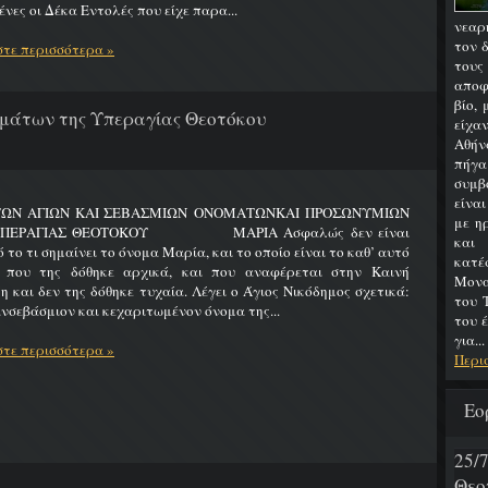
νες οι Δέκα Εντολές που είχε παρα...
νεαρ
τον 
τε περισσότερα »
του
αποφ
βίο,
μάτων της Υπεραγίας Θεοτόκου
είχα
Αθήν
πήγα
συμβ
είνα
ΤΩΝ ΑΓΙΩΝ ΚΑΙ ΣΕΒΑΣΜΙΩΝ ΟΝΟΜΑΤΩΝΚΑΙ ΠΡΟΣΩΝΥΜΙΩΝ
με η
ΥΠΕΡΑΓΙΑΣ ΘΕΟΤΟΚΟΥ ΜΑΡΙΑ Ασφαλώς δεν είναι
και
 το τι σημαίνει το όνομα Μαρία, και το οποίο είναι το καθ’ αυτό
κατ
 που της δόθηκε αρχικά, και που αναφέρεται στην Καινή
Μονα
η και δεν της δόθηκε τυχαία. Λέγει ο Άγιος Νικόδημος σχετικά:
του 
νσεβάσμιον και κεχαριτωμένον όνομα της...
του 
για...
τε περισσότερα »
Περι
Εο
25
Θεο