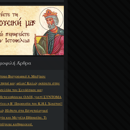
μοφιλή Άρθρα
τομο Βιογραφικό π. Μαξίμου
πητοί μας φίλοι! Καλώς ορίσατε στην
οσελίδα του Συνδέσμου μας
Μετανοήσουμε ΟΛΟΙ, γιατί ΣΥΝΤΟΜΑ
γίνει η Β΄ Παρουσία του Κ.Η.Ι. Χριστού!
ώς Ήλθατε στα Εσχατολογικά
γία και Μεγάλη Εβδομάδα. Τι
τάζουμε καθημερινά.