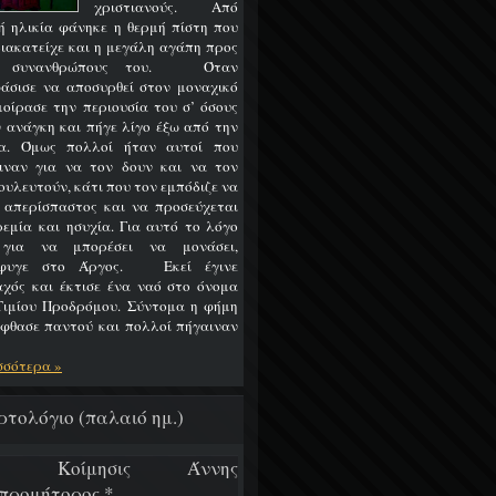
χριστιανούς. Από
ή ηλικία φάνηκε η θερμή πίστη που
διακατείχε και η μεγάλη αγάπη προς
ς συνανθρώπους του. Όταν
άσισε να αποσυρθεί στον μοναχικό
 μοίρασε την περιουσία του σ’ όσους
ν ανάγκη και πήγε λίγο έξω από την
α. Όμως πολλοί ήταν αυτοί που
ιναν για να τον δουν και να τον
ουλευτούν, κάτι που τον εμπόδιζε να
ι απερίσπαστος και να προσεύχεται
ρεμία και ησυχία. Για αυτό το λόγο
 για να μπορέσει να μονάσει,
έφυγε στο Άργος. Εκεί έγινε
χός και έκτισε ένα ναό στο όνομα
Τιμίου Προδρόμου. Σύντομα η φήμη
έφθασε παντού και πολλοί πήγαιναν
σσότερα »
ρτολόγιο (παλαιό ημ.)
/7 Κοίμησις Άννης
προμήτορος *