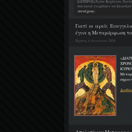
ΣΩΤΗΡΟΣ(Ἁγίου Κυρίλλου Ἀλεξα
πού καλά γνωρίζουν νά ἀγωνίζοντα
συνέχεια
(
)
Γιατί οι ιερείς Ευαγγε
έγινε η Μεταμόρφωση το
Πέμπτη, 6 Αυγούστου 2026
«ΔΙΑΤ
ΧΡΟΝ
ΚΥΡΙΟ
Μεταμο
σημαντ
Διαβάσ
Απολυτίκιον Μεταμορφώσ