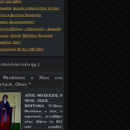
νες και videos
ροφήτης Δανιήλ αποκαλύπτει το πότε
γίνει η Δευτέρα Παρουσία
φορες Δραστηριότητες
λογία Πίστεως - Αποτείχισις - Διακοπή
νωνίας πατρός Μαξίμου (Κυριακή
οδοξίας 2011)
ντίχριστος Ήλθεν 1983,2013
ρτολόγιο (νέο ημ.)
 Θεοδόσιος ο Νέος και
τικός, Όσιος *
ΑΓΙΟΣ ΘΕΟΔΟΣΙΟΣ Ο
ΝΕΟΣ, ΟΣΙΟΣ
ΒΙΟΓΡΑΦΙΑ Ο Όσιος
Θεοδόσιος ο νέος, ο
ιαματικός, γεννήθηκε
στην Αθήνα το 862
από ευσεβείς