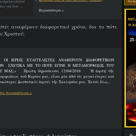
νδρείας)Αὐτοί
ι γιά ἕνα ...
Περισσότερα »
λιστές αναφέρουν διαφορετικό χρόνο, δια το πότε
υ Χριστού;
Ι ΟΙ ΙΕΡΕΙΣ ΕΥΑΓΓΕΛΙΣΤΕΣ ΑΝΑΦΕΡΟΥΝ ΔΙΑΦΟΡΕΤΙΚΟΝ
ΟΝ ΣΧΕΤΙΚΑ ΜΕ ΤΟ ΠΟΤΕ ΕΓΙΝΕ Η ΜΕΤΑΜΟΡΦΩΣΙΣ ΤΟΥ
Υ ΜΑΣ;» Πρώτη δημοσίευσις 12/04/2016 Ἡ ἑορτή τῆς
ρφώσεως τοῦ Κυρίου μας, εἶναι μία ἀπό τίς μεγαλύτερες καί
ικότερες Δεσποτικές ἑορτές τῆς Ἐκκλησίας μας. Ἐκτός ὅλω...
τε περισσότερα »
Φω
εως του Σωτήρος - 6 Αυγούστου