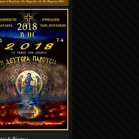
τό & Βίντεο