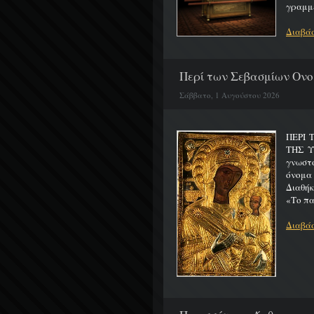
γραμμέ
Διαβάσ
Περί των Σεβασμίων Ονο
Σάββατο, 1 Αυγούστου 2026
ΠΕΡΙ 
ΤΗΣ 
γνωστό
όνομα
Διαθήκ
«Το πα
Διαβάσ