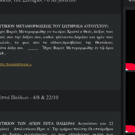
ΥΤΙΚΙΟΝ ΜΕΤΑΜΟΡΦΩΣΕΩΣ ΤΟΥ ΣΩΤΗΡΟΣ(6 ΑΥΓΟΥΣΤΟΥ)
Βαρύς Μετεμορφώθης εν τω όρει Χριστέ ο Θεός, δείξας τοις
ίς σου την δόξαν σου, καθώς ηδύναντο.Λάμψον και ημίν τοις
ωλοίς, το φως σου το αΐδιον,πρεσβείαις της Θεοτόκου,
ότα δόξα σοι. _____ Ἦχος Βαρύς Μετεμορφώθης ἐν τῷ ὄρει
#...
τε περισσότερα »
πτά Παίδων - 4/8 & 22/10
ΤΙΚΙΟΝ ΤΩΝ ΑΓΙΩΝ ΕΠΤΑ ΠΑΙΔΩΝ(4 Αυγούστου και 22
ίου) Απολυτίκιον.Ήχος α΄. Της ερήμου πολίτης.Οι επτάριθμοι
ς εν Εφέσω εκλάμψαντες, εν ταις επταδώροις ακτίσι των