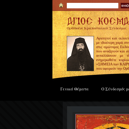
Ορθόδοξος Ιεραποστολικός Σύνδεσμος
Αγαπητοί και εκλεκτ
με ιδιαίτερη χαρά σ
στις ομώνυμες Εκδόσ
που αναζητούν και α
ανταλλάσουν με τ
ενημερωθείτε κυρίω
«ΣΗΜΕΙΑ των ΚΑΙΡΩΝ
που αφορούν την Ορθ
Γενικά Θέματα
Ο Σύνδεσμός μ