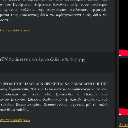
ων του Πνεύματος, διέμειναν θανόντες υπέρ νουν, ανώτεροι
ς χρόνοις πολλοίς, την παγκόσμιον ανάστασιν εμφανώς,
ύμενοι τους κράζοντας, δόξα τω αφθαρτώσαντι ημάς, δόξα τω
αντι,...
τε περισσότερα »
ΔΕΝ πρόκειται να ξαναέλθει επί της γης
 Ο ΠΡΟΦΗΤΗΣ ΗΛΙΑΣ ΔΕΝ ΠΡΟΚΕΙΤΑΙ ΝΑ ΞΑΝΑΕΛΘΕΙ ΕΠΙ ΤΗΣ
ώτη Δημοσίευσις 20/07/2017Κατωτέρω δημοσιεύουμε αὐτούσιο
δημοσίευμα μέ τίτλο «Θά ξαναέλθει ὁ Ἠλίας;» τοῦ
ιστοῦ Στεργίου Σάκκου, Καθηγητοῦ τῆς Καινῆς Διαθήκης, τοῦ
οτελείου Πανεπιστημίου Θεσσαλονίκης, σχετικά μέ τό πολύ
ικό θέμα τοῦ ...
τε περισσότερα »
Δείτ