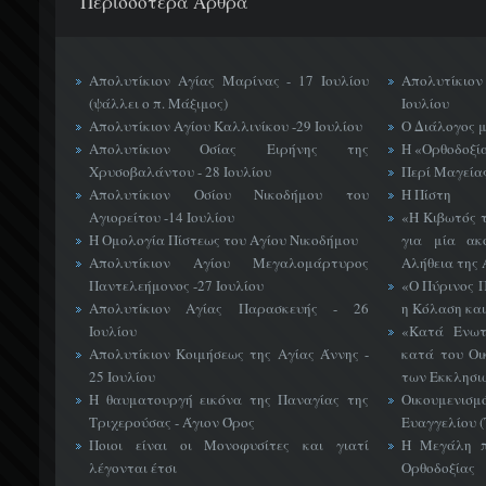
Περισσότερα Άρθρα
Απολυτίκιον Αγίας Μαρίνας - 17 Ιουλίου
Απολυτίκιο
(ψάλλει ο π. Μάξιμος)
Ιουλίου
Απολυτίκιον Αγίου Καλλινίκου -29 Ιουλίου
Ο Διάλογος 
Απολυτίκιον Οσίας Ειρήνης της
Η «Ορθοδοξί
Χρυσοβαλάντου - 28 Ιουλίου
Περί Μαγείας
Απολυτίκιον Οσίου Νικοδήμου του
Η Πίστη
Αγιορείτου -14 Ιουλίου
«H Κιβωτός 
Η Ομολογία Πίστεως του Αγίου Νικοδήμου
για μία ακ
Απολυτίκιον Αγίου Μεγαλομάρτυρος
Αλήθεια της 
Παντελεήμονος -27 Ιουλίου
«Ο Πύρινος Π
Απολυτίκιον Αγίας Παρασκευής - 26
η Κόλαση και
Ιουλίου
«Κατά Ενωτ
Απολυτίκιον Κοιμήσεως της Αγίας Άννης -
κατά του Οι
25 Ιουλίου
των Εκκλησι
Η θαυματουργή εικόνα της Παναγίας της
Οικουμεν
Τριχερούσας - Άγιον Όρος
Ευαγγελίου 
Ποιοι είναι οι Μονοφυσίτες και γιατί
Η Μεγάλη π
λέγονται έτσι
Ορθοδοξίας