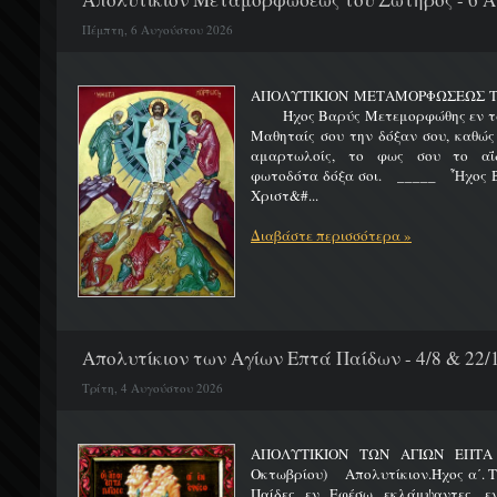
Πέμπτη, 6 Αυγούστου 2026
ΑΠΟΛΥΤΙΚΙΟΝ ΜΕΤΑΜΟΡΦΩΣΕΩΣ 
Ήχος Βαρύς Μετεμορφώθης εν τω όρ
Μαθηταίς σου την δόξαν σου, καθώς
αμαρτωλοίς, το φως σου το αΐδι
φωτοδότα δόξα σοι. _____ Ἦχος Β
Χριστ&#...
Διαβάστε περισσότερα »
Απολυτίκιον των Αγίων Επτά Παίδων - 4/8 & 22/
Τρίτη, 4 Αυγούστου 2026
ΑΠΟΛΥΤΙΚΙΟΝ ΤΩΝ ΑΓΙΩΝ ΕΠΤΑ 
Οκτωβρίου) Απολυτίκιον.Ήχος α΄. Τη
Παίδες εν Εφέσω εκλάμψαντες, ε