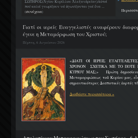
ΣΩΤΗΡΟΣ(Ἁγίου Κυρίλλου Ἀλεξανδρείας)Αὐτοί
πού καλά γνωρίζουν νά ἀγωνίζονται γιά ἕνα ...
Περισσότ
συνέχεια
(
)
Γιατί οι ιερείς Ευαγγελιστές αναφέρουν διαφο
έγινε η Μεταμόρφωση του Χριστού;
Πέμπτη, 6 Αυγούστου 2026
«ΔΙΑΤΙ ΟΙ ΙΕΡΕΙΣ ΕΥΑΓΓΕΛΙΣΤ
ΧΡΟΝΟΝ ΣΧΕΤΙΚΑ ΜΕ ΤΟ ΠΟΤΕ 
ΚΥΡΙΟΥ ΜΑΣ;» Πρώτη δημοσίευσ
Μεταμορφώσεως τοῦ Κυρίου μας, εἶν
σημαντικότερες Δεσποτικές ἑορτές τῆ
Διαβάστε περισσότερα »
Απολυτίκιον Μεταμορφώσεως του Σωτήρος - 6 