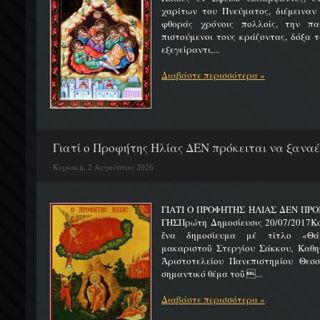
χαρίτων του Πνεύματος, διέμειναν
φθοράς χρόνοις πολλοίς, την πα
πιστούμενοι τους κράζοντας, δόξα 
εξεγείραντι,...
Διαβάστε περισσότερα »
Γιατί ο Προφήτης Ηλίας ΔΕΝ πρόκειται να ξαναέλ
Κυριακή, 2 Αυγούστου 2026
ΓΙΑΤΙ Ο ΠΡΟΦΗΤΗΣ ΗΛΙΑΣ ΔΕΝ ΠΡΟ
ΓΗΣΠρώτη Δημοσίευσις 20/07/2017Κ
ἕνα δημοσίευμα μέ τίτλο «Θά
μακαριστοῦ Στεργίου Σάκκου, Καθηγ
Ἀριστοτελείου Πανεπιστημίου Θεσσ
σημαντικό θέμα τοῦ ...
Διαβάστε περισσότερα »