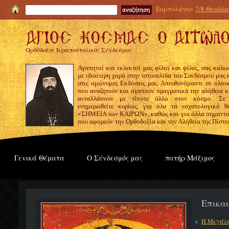
Εορτολόγιο:
7/8 Θεοδόσι
Ορθόδοξος Ιεραποστολικός Σύνδεσμος
Αγαπητοί και εκλεκτοί μας φίλοι και φίλες, σας καλω
με ιδιαίτερη χαρά στην ιστοσελίδα του Συνδέσμου μας
στις ομώνυμες Εκδόσεις μας. Απευθυνόμαστε σε όλους
που αναζητούν και αγαπούν πραγματικά την αλήθεια κα
ανταλλάσουν με τίποτε άλλο στον κόσμο. Σε
ενημερωθείτε κυρίως, για όλα τα εσχατολογικά θ
«ΣΗΜΕΙΑ των ΚΑΙΡΩΝ», καθώς και για άλλα σημαντι
που αφορούν την Ορθοδοξία και την Αλήθεια της Πίστε
Γενικά Θέματα
Ο Σύνδεσμός μας
πατήρ Μάξιμος
Επικα
Η Μεγάλη