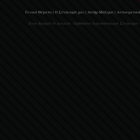
Γενικά Θέματα |
Ο Σύνδεσμός μας |
πατήρ Μάξιμος |
Αντιαιρετικά
Άγιος Κοσμάς Ο Αιτωλός - Ορθόδοξος Ιεραποστολικός Σύνδεσμος