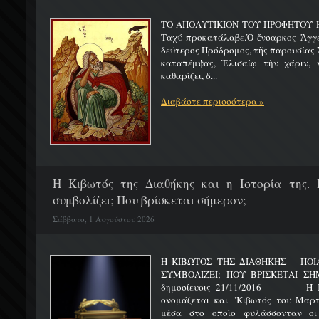
ΤΟ ΑΠΟΛΥΤΙΚΙΟΝ ΤΟΥ ΠΡΟΦΗΤΟΥ Η
Ταχύ προκατάλαβε.Ὁ ἔνσαρκος Ἄγγε
δεύτερος Πρόδρομος, τῆς παρουσίας Χ
καταπέμψας, Ἐλισαίῳ τὴν χάριν, ν
καθαρίζει, δ...
Διαβάστε περισσότερα »
H Κιβωτός της Διαθήκης και η Ιστορία της. 
συμβολίζει; Που βρίσκεται σήμερον;
Σάββατο, 1 Αυγούστου 2026
Η ΚΙΒΩΤΟΣ ΤΗΣ ΔΙΑΘΗΚΗΣ ΠΟΙΑ 
ΣΥΜΒΟΛΙΖΕΙ; ΠΟΥ ΒΡΙΣΚΕΤ
δημοσίευσις 21/11/2016 Η Κιβ
ονομάζεται και "Κιβωτός του Μαρτυ
μέσα στο οποίο φυλάσσονταν οι