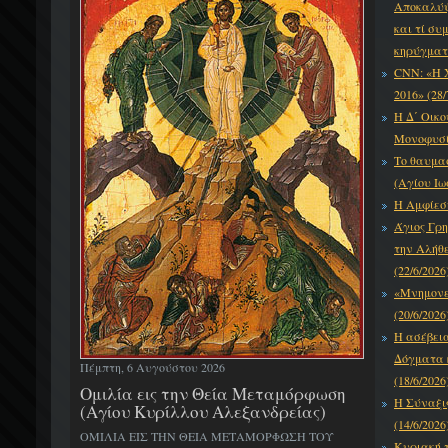
Αποκαλύψε
και τί συ
κηρύγματό
CNN: «Η 
2016» (28/
Η Δ΄ Οικο
Μονοφυσίτ
Το θαυμα
(Αγίου Ιω
Η Αμφίεση
Άγιος Γρη
την Αλήθε
(22/6/2026
«Μνημονεύ
(20/6/2026
Η ασέβει
Δόγματα κ
Πέμπτη, 6 Αυγούστου 2026
(18/6/2026
Ομιλία εις την Θεία Μεταμόρφωση
Η Σύναξι
(Αγίου Κυρίλλου Αλεξανδρείας)
(14/6/2026
ΟΜΙΛΙΑ ΕΙΣ ΤΗΝ ΘΕΙΑ ΜΕΤΑΜΟΡΦΩΣΗ ΤΟΥ
Κυριακή τ