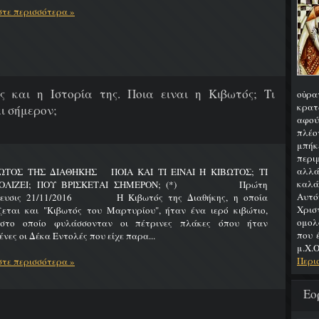
τε περισσότερα »
ς και η Ιστορία της. Ποια ειναι η Κιβωτός; Τι
οὐρα
κρατ
ι σήμερον;
αφού
πλέο
μπήκ
περιμ
αλλά
ΩΤΟΣ ΤΗΣ ΔΙΑΘΗΚΗΣ ΠΟΙΑ ΚΑΙ ΤΙ ΕΙΝΑΙ Η ΚΙΒΩΤΟΣ; ΤΙ
καλά
ΟΛΙΖΕΙ; ΠΟΥ ΒΡΙΣΚΕΤΑΙ ΣΗΜΕΡΟΝ; (*) Πρώτη
Αυτό
ίευσις 21/11/2016 Η Κιβωτός της Διαθήκης, η οποία
Χρι
ζεται και "Κιβωτός του Μαρτυρίου", ήταν ένα ιερό κιβώτιο,
ομολ
στο οποίο φυλάσσονταν οι πέτρινες πλάκες όπου ήταν
που 
νες οι Δέκα Εντολές που είχε παρα...
μ.Χ.Ο
Περι
τε περισσότερα »
Εο