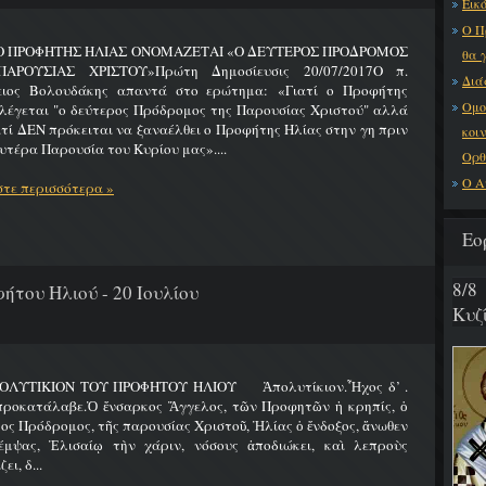
Εικό
Ο Π
 Ο ΠΡΟΦΗΤΗΣ ΗΛΙΑΣ ΟΝΟΜΑΖΕΤΑΙ «Ο ΔΕΥΤΕΡΟΣ ΠΡΟΔΡΟΜΟΣ
θα 
ΑΡΟΥΣΙΑΣ ΧΡΙΣΤΟΥ»Πρώτη Δημοσίευσις 20/07/2017Ο π.
Διά
ειος Βολουδάκης απαντά στο ερώτημα: «Γιατί ο Προφήτης
Ομο
λέγεται "ο δεύτερος Πρόδρομος της Παρουσίας Χριστού" αλλά
ατί ΔΕΝ πρόκειται να ξαναέλθει ο Προφήτης Ηλίας στην γη πριν
κοι
υτέρα Παρουσία του Κυρίου μας»....
Ορθ
Ο Α
τε περισσότερα »
Εο
8/8
ήτου Ηλιού - 20 Ιουλίου
Κυζ
ΟΛΥΤΙΚΙΟΝ ΤΟΥ ΠΡΟΦΗΤΟΥ ΗΛΙΟΥ Ἀπολυτίκιον.Ἦχος δ’ .
προκατάλαβε.Ὁ ἔνσαρκος Ἄγγελος, τῶν Προφητῶν ἡ κρηπίς, ὁ
ος Πρόδρομος, τῆς παρουσίας Χριστοῦ, Ἠλίας ὁ ἔνδοξος, ἄνωθεν
έμψας, Ἐλισαίῳ τὴν χάριν, νόσους ἀποδιώκει, καὶ λεπροὺς
ει, δ...