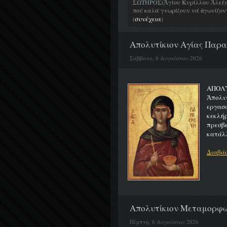
ΣΩΤΗΡΟΣ(Ἁγίου Κυρίλλου Ἀλεξα
πού καλά γνωρίζουν νά ἀγωνίζοντα
συνέχεια
(
)
Απολυτίκιον Αγίας Παρασ
Σάββατο, 8 Αυγούστου 2026
ΑΠΟ
Ἀπολυ
εργασ
κεκλή
πρεσβ
κατάλλ
Διαβάσ
Απολυτίκιον Μεταμορφώσ
Πέμπτη, 6 Αυγούστου 2026