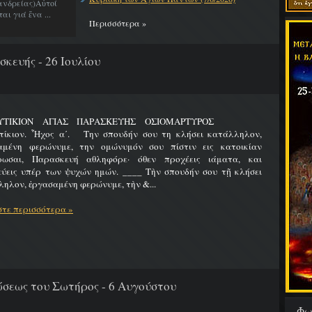
νδρείας)Αὐτοί
ι γιά ἕνα ...
Περισσότερα »
κευής - 26 Ιουλίου
ΛΥΤΙΚΙΟΝ ΑΓΙΑΣ ΠΑΡΑΣΚΕΥΗΣ ΟΣΙΟΜΑΡΤΥΡΟΣ
τίκιον. Ἦχος α΄. Την σπουδήν σου τη κλήσει κατάλληλον,
αμένη φερώνυμε, την ομώνυμόν σου πίστιν εις κατοικίαν
ρωσαι, Παρασκευή αθληφόρε· όθεν προχέεις ιάματα, και
εύεις υπέρ των ψυχών ημών. ____ Τὴν σπουδήν σου τῇ κλήσει
ηλον, ἐργασαμένη φερώνυμε, τὴν &...
τε περισσότερα »
εως του Σωτήρος - 6 Αυγούστου
Φω