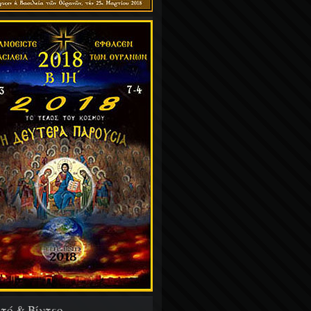
τό & Βίντεο