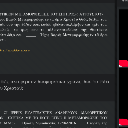
ΥΤΙΚΙΟΝ ΜΕΤΑΜΟΡΦΩΣΕΩΣ ΤΟΥ ΣΩΤΗΡΟΣ(6 ΑΥΓΟΥΣΤΟΥ)
Βαρύς Μετεμορφώθης εν τω όρει Χριστέ ο Θεός, δείξας τοις
ίς σου την δόξαν σου, καθώς ηδύναντο.Λάμψον και ημίν τοις
ωλοίς, το φως σου το αΐδιον,πρεσβείαις της Θεοτόκου,
ότα δόξα σοι. _____ Ἦχος Βαρύς Μετεμορφώθης ἐν τῷ ὄρει
#...
τε περισσότερα »
λιστές αναφέρουν διαφορετικό χρόνο, δια το πότε
υ Χριστού;
Ι ΟΙ ΙΕΡΕΙΣ ΕΥΑΓΓΕΛΙΣΤΕΣ ΑΝΑΦΕΡΟΥΝ ΔΙΑΦΟΡΕΤΙΚΟΝ
ΟΝ ΣΧΕΤΙΚΑ ΜΕ ΤΟ ΠΟΤΕ ΕΓΙΝΕ Η ΜΕΤΑΜΟΡΦΩΣΙΣ ΤΟΥ
Υ ΜΑΣ;» Πρώτη δημοσίευσις 12/04/2016 Ἡ ἑορτή τῆς