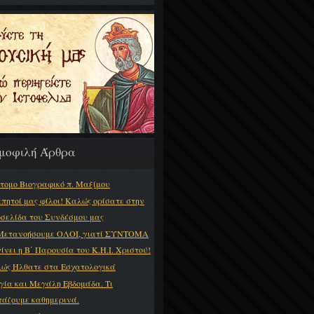
μοφιλή Άρθρα
τομο Βιογραφικό π. Μαξίμου
πητοί μας φίλοι! Καλώς ορίσατε στην
οσελίδα του Συνδέσμου μας
Μετανοήσουμε ΟΛΟΙ, γιατί ΣΥΝΤΟΜΑ
γίνει η Β΄ Παρουσία του Κ.Η.Ι. Χριστού!
ώς Ήλθατε στα Εσχατολογικά
γία και Μεγάλη Εβδομάδα. Τι
τάζουμε καθημερινά.