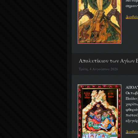
Μεταμο
σημαντ
Διαβάσ
Απολυτίκιον των Αγίων Ε
Τρίτη, 4 Αυγούστου 2026
ΑΠΟΛΥ
Οκτωβρ
Παίδε
χαρίτ
φθορά
πιστο
εξεγείρ
Διαβάσ