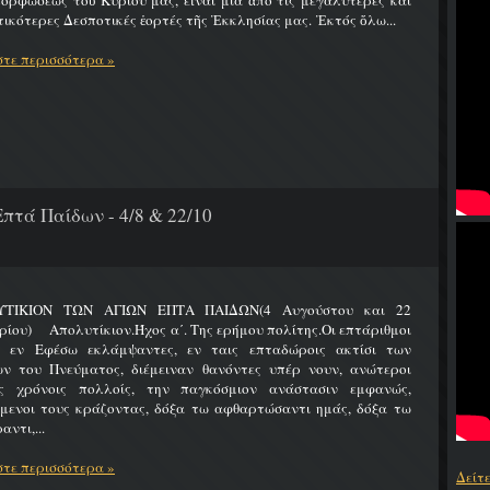
ρφώσεως τοῦ Κυρίου μας, εἶναι μία ἀπό τίς μεγαλύτερες καί
ικότερες Δεσποτικές ἑορτές τῆς Ἐκκλησίας μας. Ἐκτός ὅλω...
τε περισσότερα »
πτά Παίδων - 4/8 & 22/10
ΤΙΚΙΟΝ ΤΩΝ ΑΓΙΩΝ ΕΠΤΑ ΠΑΙΔΩΝ(4 Αυγούστου και 22
ίου) Απολυτίκιον.Ήχος α΄. Της ερήμου πολίτης.Οι επτάριθμοι
ς εν Εφέσω εκλάμψαντες, εν ταις επταδώροις ακτίσι των
ων του Πνεύματος, διέμειναν θανόντες υπέρ νουν, ανώτεροι
ς χρόνοις πολλοίς, την παγκόσμιον ανάστασιν εμφανώς,
ύμενοι τους κράζοντας, δόξα τω αφθαρτώσαντι ημάς, δόξα τω
αντι,...
τε περισσότερα »
Δείτ