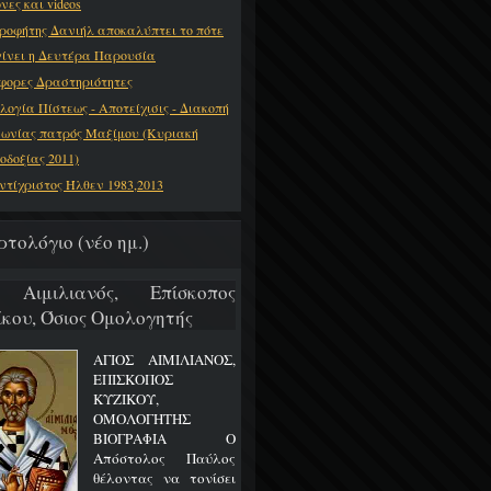
νες και videos
ροφήτης Δανιήλ αποκαλύπτει το πότε
γίνει η Δευτέρα Παρουσία
φορες Δραστηριότητες
λογία Πίστεως - Αποτείχισις - Διακοπή
νωνίας πατρός Μαξίμου (Κυριακή
οδοξίας 2011)
ντίχριστος Ήλθεν 1983,2013
ρτολόγιο (νέο ημ.)
 Αιμιλιανός, Επίσκοπος
ίκου, Όσιος Ομολογητής
ΑΓΙΟΣ ΑΙΜΙΛΙΑΝΟΣ,
ΕΠΙΣΚΟΠΟΣ
ΚΥΖΙΚΟΥ,
ΟΜΟΛΟΓΗΤΗΣ
ΒΙΟΓΡΑΦΙΑ Ο
Απόστολος Παύλος
θέλοντας να τονίσει