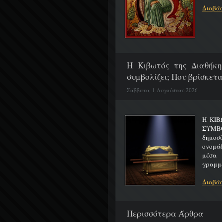
Διαβάσ
H Κιβωτός της Διαθήκη
συμβολίζει; Που βρίσκετα
Σάββατο, 1 Αυγούστου 2026
Η ΚΙΒ
ΣΥΜΒ
δημοσ
ονομά
μέσα 
γραμμέ
Διαβάσ
Περισσότερα Άρθρα