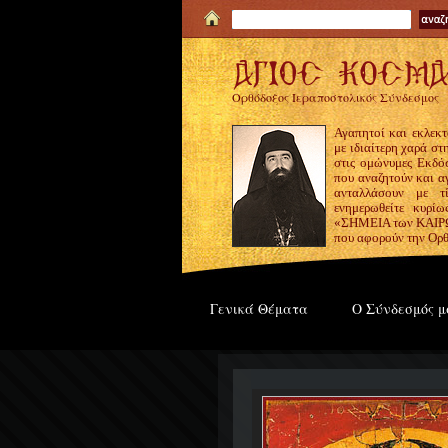
Ορθόδοξος Ιεραποστολικός Σύνδεσμος
Αγαπητοί και εκλεκτ
με ιδιαίτερη χαρά σ
στις ομώνυμες Εκδόσ
που αναζητούν και α
ανταλλάσουν με τ
ενημερωθείτε κυρίω
«ΣΗΜΕΙΑ των ΚΑΙΡΩΝ
που αφορούν την Ορθ
Γενικά Θέματα
Ο Σύνδεσμός μ