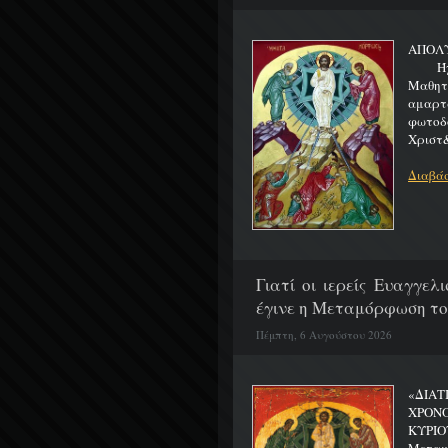
ΑΠΟΛ
Ήχος 
Μαθητα
αμαρτ
φωτοδ
Χριστ&
Διαβάσ
Γιατί οι ιερείς Ευαγγε
έγινε η Μεταμόρφωση το
Πέμπτη, 6 Αυγούστου 2026
«ΔΙΑΤ
ΧΡΟΝ
ΚΥΡΙΟ