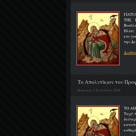
ΓΙΑΤΙ
ΤΗΣ Π
Βασίλ
Ηλίας 
και γι
την Δε
Διαβάσ
Το Απολυτίκιον του Προφ
Κυριακή, 2 Αυγούστου 2026
ΤΟ ΑΠ
Ταχύ 
δεύτερ
καταπ
καθαρίζ