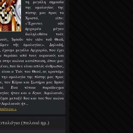
τη μεγάλη σημασία
της ομολογίας της
πίστης μας προς το
Χριστό, είπε:
«Ἔχοντες οὒν
ἀρχιερέα μέγαν
διεληλυθότα τοὺς
νούς, Ἰησοῦν τὸν υἱὸν τοῦ Θεοῦ,
ῶμεν τῆς ὁμολογίας». Δηλαδή,
, έχουμε μεγάλο Αρχιερέα, που έχει
ν περάσει από τους ουρανούς και
ε στην αιώνια κατάπαυση, όπου μας
ένει, που δεν είναι απλός άνθρωπος,
 είναι ο Υιός του Θεού, ας κρατάμε
 την ομολογία της πίστης μας προς
ν, τον Κύριο και Σωτήρα μας Ιησού
στό. Ένα τέτοιο παράδειγμα
ογίας ήταν και ο Άγιος Αιμιλιανός,
έζησε μεταξύ 8ου και του 9ου αιώνα
 Αιμιλιανός ήτ...
σσότερα »
ρτολόγιο (παλαιό ημ.)