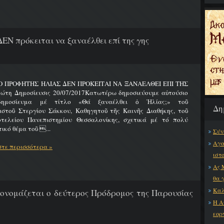
ΔΕΝ πρόκειται να ξαναέλθει επί της γης
 Ο ΠΡΟΦΗΤΗΣ ΗΛΙΑΣ ΔΕΝ ΠΡΟΚΕΙΤΑΙ ΝΑ ΞΑΝΑΕΛΘΕΙ ΕΠΙ ΤΗΣ
ώτη Δημοσίευσις 20/07/2017Κατωτέρω δημοσιεύουμε αὐτούσιο
δημοσίευμα μέ τίτλο «Θά ξαναέλθει ὁ Ἠλίας;» τοῦ
Δη
ιστοῦ Στεργίου Σάκκου, Καθηγητοῦ τῆς Καινῆς Διαθήκης, τοῦ
οτελείου Πανεπιστημίου Θεσσαλονίκης, σχετικά μέ τό πολύ
ικό θέμα τοῦ ...
Σύν
Αγα
τε περισσότερα »
ιστ
Ας 
θα 
Καλ
 ονομάζεται ο δεύτερος Πρόδρομος της Παρουσίας
Η Α
εορ