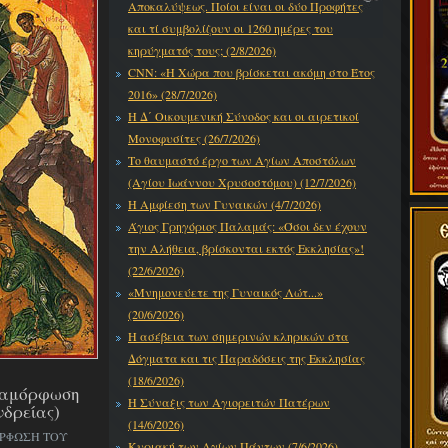
Αποκαλύψεως. Ποίοι είναι οι δύο Προφήτες
και τί συμβολίζουν οι 1260 ημέρες του
κηρύγματός τους; (2/8/2026)
CNN: «Η Χώρα που βρίσκεται ακόμη στο Έτος
2016» (28/7/2026)
Η Δ΄ Οικουμενική Σύνοδος και οι αιρετικοί
Μονοφυσίτες (26/7/2026)
Το θαυμαστό έργο των Αγίων Αποστόλων
(Αγίου Ιωάννου Χρυσοστόμου) (12/7/2026)
Η Αμφίεση των Γυναικών (4/7/2026)
Άγιος Γρηγόριος Παλαμάς: «Όσοι δεν έχουν
την Αλήθεια, βρίσκονται εκτός Εκκλησίας»!
(22/6/2026)
«Μνημονεύετε της Γυναικός Λώτ...»
(20/6/2026)
Η ασέβεια των σημερινών κληρικών στα
Δόγματα και τις Παραδόσεις της Εκκλησίας
(18/6/2026)
εταμόρφωση
Η Σύναξις των Αγιορειτών Πατέρων
νδρείας)
(14/6/2026)
ΟΡΦΩΣΗ ΤΟΥ
Κυριακή των Αγίων Πάντων (7/6/2026)