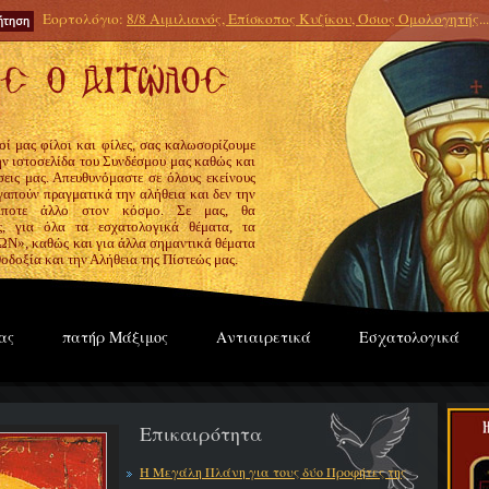
Εορτολόγιο:
8/8 Αιμιλιανός, Επίσκοπος Κυζίκου, Όσιος Ομολογητής
...
οί μας φίλοι και φίλες, σας καλωσορίζουμε
την ιστοσελίδα του Συνδέσμου μας καθώς και
εις μας. Απευθυνόμαστε σε όλους εκείνους
γαπούν πραγματικά την αλήθεια και δεν την
ίποτε άλλο στον κόσμο. Σε μας, θα
ς, για όλα τα εσχατολογικά θέματα, τα
», καθώς και για άλλα σημαντικά θέματα
οδοξία και την Αλήθεια της Πίστεώς μας.
ας
πατήρ Μάξιμος
Αντιαιρετικά
Εσχατολογικά
Επικαιρότητα
Η Μεγάλη Πλάνη για τους δύο Προφήτες της