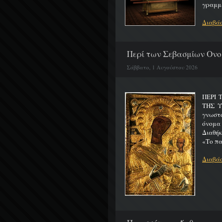
γραμμέ
Διαβάσ
Περί των Σεβασμίων Ονο
Σάββατο, 1 Αυγούστου 2026
ΠΕΡΙ 
ΤΗΣ 
γνωστό
όνομα
Διαθήκ
«Το πα
Διαβάσ