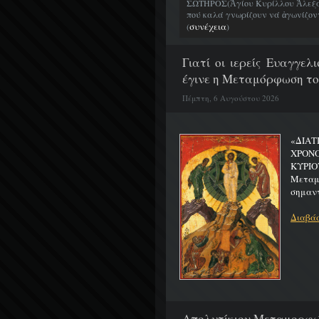
ΣΩΤΗΡΟΣ(Ἁγίου Κυρίλλου Ἀλεξα
πού καλά γνωρίζουν νά ἀγωνίζοντα
συνέχεια
(
)
Γιατί οι ιερείς Ευαγγε
έγινε η Μεταμόρφωση το
Πέμπτη, 6 Αυγούστου 2026
«ΔΙΑΤ
ΧΡΟΝ
ΚΥΡΙΟ
Μεταμο
σημαντ
Διαβάσ
Απολυτίκιον Μεταμορφώσ