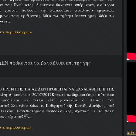
ων του Πνεύματος, διέμειναν θανόντες υπέρ νουν, ανώτεροι
ς χρόνοις πολλοίς, την παγκόσμιον ανάστασιν εμφανώς,
ύμενοι τους κράζοντας, δόξα τω αφθαρτώσαντι ημάς, δόξα τω
αντι,...
τε περισσότερα »
ΔΕΝ πρόκειται να ξαναέλθει επί της γης
 Ο ΠΡΟΦΗΤΗΣ ΗΛΙΑΣ ΔΕΝ ΠΡΟΚΕΙΤΑΙ ΝΑ ΞΑΝΑΕΛΘΕΙ ΕΠΙ ΤΗΣ
ώτη Δημοσίευσις 20/07/2017Κατωτέρω δημοσιεύουμε αὐτούσιο
δημοσίευμα μέ τίτλο «Θά ξαναέλθει ὁ Ἠλίας;» τοῦ
ιστοῦ Στεργίου Σάκκου, Καθηγητοῦ τῆς Καινῆς Διαθήκης, τοῦ
οτελείου Πανεπιστημίου Θεσσαλονίκης, σχετικά μέ τό πολύ
ικό θέμα τοῦ ...
τε περισσότερα »
Δείτ