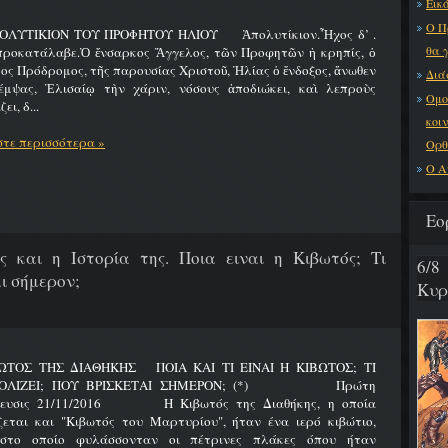
Εικό
Ο Π
ΟΛΥΤΙΚΙΟΝ ΤΟΥ ΠΡΟΦΗΤΟΥ ΗΛΙΟΥ Ἀπολυτίκιον.Ἦχος δ’ .
θα 
προκατάλαβε.Ὁ ἔνσαρκος Ἄγγελος, τῶν Προφητῶν ἡ κρηπίς, ὁ
ος Πρόδρομος, τῆς παρουσίας Χριστοῦ, Ἠλίας ὁ ἔνδοξος, ἄνωθεν
Διά
έμψας, Ἐλισαίῳ τὴν χάριν, νόσους ἀποδιώκει, καὶ λεπροὺς
Ομο
ει, δ...
κοι
τε περισσότερα »
Ορθ
Ο Α
Εο
ς και η Ιστορία της. Ποια ειναι η Κιβωτός; Τι
6/
ι σήμερον;
Κυρ
ΩΤΟΣ ΤΗΣ ΔΙΑΘΗΚΗΣ ΠΟΙΑ ΚΑΙ ΤΙ ΕΙΝΑΙ Η ΚΙΒΩΤΟΣ; ΤΙ
ΟΛΙΖΕΙ; ΠΟΥ ΒΡΙΣΚΕΤΑΙ ΣΗΜΕΡΟΝ; (*) Πρώτη
ίευσις 21/11/2016 Η Κιβωτός της Διαθήκης, η οποία
ζεται και "Κιβωτός του Μαρτυρίου", ήταν ένα ιερό κιβώτιο,
στο οποίο φυλάσσονταν οι πέτρινες πλάκες όπου ήταν