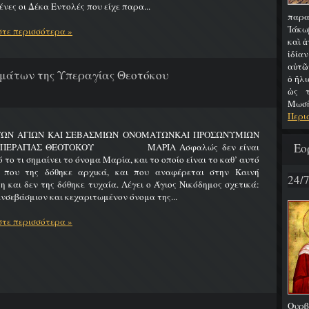
νες οι Δέκα Εντολές που είχε παρα...
παρα
Ἰάκω
τε περισσότερα »
καὶ ἀ
ἰδία
αὐτῶ
μάτων της Υπεραγίας Θεοτόκου
ὁ ἥλι
ὡς τ
Μωσῆς
Περι
ΤΩΝ ΑΓΙΩΝ ΚΑΙ ΣΕΒΑΣΜΙΩΝ ΟΝΟΜΑΤΩΝΚΑΙ ΠΡΟΣΩΝΥΜΙΩΝ
Εο
ΥΠΕΡΑΓΙΑΣ ΘΕΟΤΟΚΟΥ ΜΑΡΙΑ Ασφαλώς δεν είναι
 το τι σημαίνει το όνομα Μαρία, και το οποίο είναι το καθ’ αυτό
 που της δόθηκε αρχικά, και που αναφέρεται στην Καινή
24/
η και δεν της δόθηκε τυχαία. Λέγει ο Άγιος Νικόδημος σχετικά:
νσεβάσμιον και κεχαριτωμένον όνομα της...
τε περισσότερα »
Ουρβ