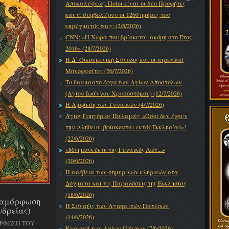
Αποκαλύψεως. Ποίοι είναι οι δύο Προφήτες
και τί συμβολίζουν οι 1260 ημέρες του
κηρύγματός τους; (2/8/2026)
CNN: «Η Χώρα που βρίσκεται ακόμη στο Έτος
2016» (28/7/2026)
Η Δ΄ Οικουμενική Σύνοδος και οι αιρετικοί
Μονοφυσίτες (26/7/2026)
Το θαυμαστό έργο των Αγίων Αποστόλων
(Αγίου Ιωάννου Χρυσοστόμου) (12/7/2026)
Η Αμφίεση των Γυναικών (4/7/2026)
Άγιος Γρηγόριος Παλαμάς: «Όσοι δεν έχουν
την Αλήθεια, βρίσκονται εκτός Εκκλησίας»!
(22/6/2026)
«Μνημονεύετε της Γυναικός Λώτ...»
(20/6/2026)
Η ασέβεια των σημερινών κληρικών στα
Δόγματα και τις Παραδόσεις της Εκκλησίας
(18/6/2026)
εταμόρφωση
Η Σύναξις των Αγιορειτών Πατέρων
νδρείας)
(14/6/2026)
ΟΡΦΩΣΗ ΤΟΥ
Κυριακή των Αγίων Πάντων (7/6/2026)