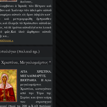
ἐκείναις,
λαμβάνει ὁ Ἰησοῦς τὸν Πέτρον καὶ
βον καὶ Ἰωάννην τὸν ἀδελφὸν αὐτοῦ
ναφέρει αὐτοὺς εἰς ὄρος ὑψηλὸν κατ᾿
ν· καὶ μετεμορφώθη ἔμπροσθεν
ν, καὶ ἔλαμψε τὸ πρόσωπον αὐτοῦ ὡς
ος, τὰ δὲ ἱμάτια αὐτοῦ ἐγένετο λευκὰ
ὸ φῶς.Καὶ ἰδοὺ ὤφθησαν αὐτοῖς
 κα...
σσότερα »
ρτολόγιο (παλαιό ημ.)
7 Χριστίνα, Μεγαλομάρτυς *
ΑΓΙΑ ΧΡΙΣΤΙΝΑ,
ΜΕΓΑΛΟΜΑΡΤΥΣ
ΒΙΟΓΡΑΦΙΑ Η Αγία
μεγαλομάρτυς
Χριστίνα, καταγόταν
από την Τύρο της
Συρίας και ήταν κόρη
του στρατηγού
ανού (περί το 200 μ.Χ.).Ο πατέρας