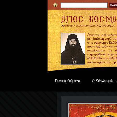
Ορθόδοξος Ιεραποστολικός Σύνδεσμος
Αγαπητοί και εκλεκτ
με ιδιαίτερη χαρά σ
στις ομώνυμες Εκδόσ
που αναζητούν και α
ανταλλάσουν με τ
ενημερωθείτε κυρίω
«ΣΗΜΕΙΑ των ΚΑΙΡΩΝ
που αφορούν την Ορθ
Γενικά Θέματα
Ο Σύνδεσμός μ