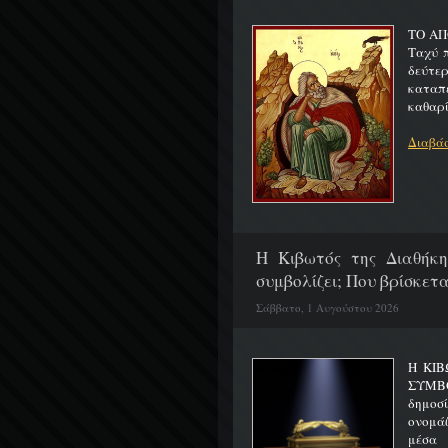
ΤΟ ΑΠ
Ταχύ 
δεύτερ
καταπ
καθαρίζ
Διαβάσ
H Κιβωτός της Διαθήκη
συμβολίζει; Που βρίσκετα
Σάββατο, 1 Αυγούστου 2026
Η ΚΙΒ
ΣΥΜΒ
δημοσ
ονομά
μέσα 