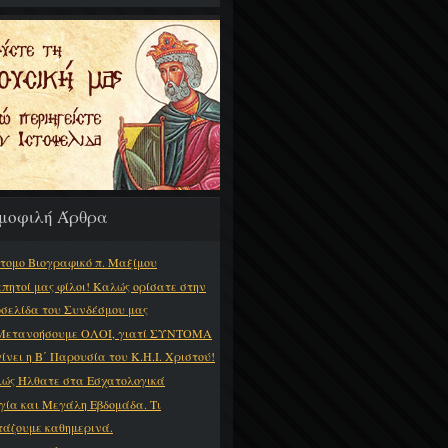
μοφιλή Άρθρα
τομο Βιογραφικό π. Μαξίμου
πητοί μας φίλοι! Καλώς ορίσατε στην
οσελίδα του Συνδέσμου μας
Μετανοήσουμε ΟΛΟΙ, γιατί ΣΥΝΤΟΜΑ
γίνει η Β΄ Παρουσία του Κ.Η.Ι. Χριστού!
ώς Ήλθατε στα Εσχατολογικά
γία και Μεγάλη Εβδομάδα. Τι
τάζουμε καθημερινά.