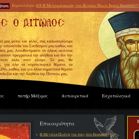
Εορτολόγιο:
6/8 Η Μεταμόρφωσις του Κυρίου Ημών Ιησού Χριστού *
οί μας φίλοι και φίλες, σας καλωσορίζουμε
την ιστοσελίδα του Συνδέσμου μας καθώς και
εις μας. Απευθυνόμαστε σε όλους εκείνους
γαπούν πραγματικά την αλήθεια και δεν την
ίποτε άλλο στον κόσμο. Σε μας, θα
ς, για όλα τα εσχατολογικά θέματα, τα
», καθώς και για άλλα σημαντικά θέματα
οδοξία και την Αλήθεια της Πίστεώς μας.
ας
πατήρ Μάξιμος
Αντιαιρετικά
Εσχατολογικά
Επικαιρότητα
Η Μεγάλη Πλάνη για τους δύο Προφήτες της