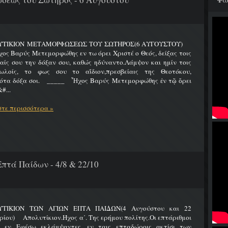
ΥΤΙΚΙΟΝ ΜΕΤΑΜΟΡΦΩΣΕΩΣ ΤΟΥ ΣΩΤΗΡΟΣ(6 ΑΥΓΟΥΣΤΟΥ)
Βαρύς Μετεμορφώθης εν τω όρει Χριστέ ο Θεός, δείξας τοις
ίς σου την δόξαν σου, καθώς ηδύναντο.Λάμψον και ημίν τοις
ωλοίς, το φως σου το αΐδιον,πρεσβείαις της Θεοτόκου,
ότα δόξα σοι. _____ Ἦχος Βαρύς Μετεμορφώθης ἐν τῷ ὄρει
#...
τε περισσότερα »
πτά Παίδων - 4/8 & 22/10
ΤΙΚΙΟΝ ΤΩΝ ΑΓΙΩΝ ΕΠΤΑ ΠΑΙΔΩΝ(4 Αυγούστου και 22
ίου) Απολυτίκιον.Ήχος α΄. Της ερήμου πολίτης.Οι επτάριθμοι
ς εν Εφέσω εκλάμψαντες, εν ταις επταδώροις ακτίσι των