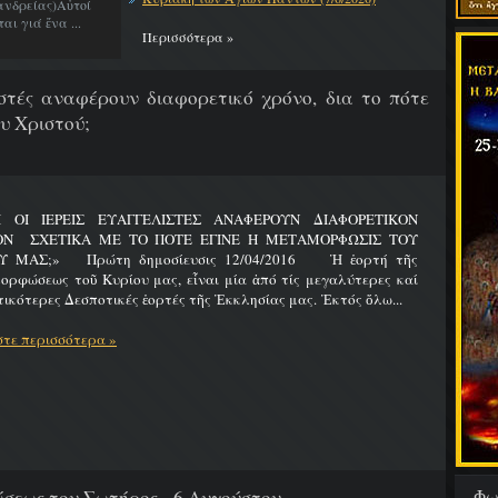
νδρείας)Αὐτοί
ι γιά ἕνα ...
Περισσότερα »
λιστές αναφέρουν διαφορετικό χρόνο, δια το πότε
υ Χριστού;
Ι ΟΙ ΙΕΡΕΙΣ ΕΥΑΓΓΕΛΙΣΤΕΣ ΑΝΑΦΕΡΟΥΝ ΔΙΑΦΟΡΕΤΙΚΟΝ
ΟΝ ΣΧΕΤΙΚΑ ΜΕ ΤΟ ΠΟΤΕ ΕΓΙΝΕ Η ΜΕΤΑΜΟΡΦΩΣΙΣ ΤΟΥ
Υ ΜΑΣ;» Πρώτη δημοσίευσις 12/04/2016 Ἡ ἑορτή τῆς
ρφώσεως τοῦ Κυρίου μας, εἶναι μία ἀπό τίς μεγαλύτερες καί
ικότερες Δεσποτικές ἑορτές τῆς Ἐκκλησίας μας. Ἐκτός ὅλω...
τε περισσότερα »
Φω
εως του Σωτήρος - 6 Αυγούστου