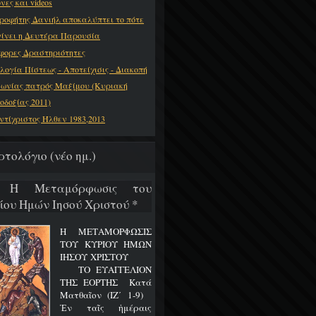
νες και videos
ροφήτης Δανιήλ αποκαλύπτει το πότε
γίνει η Δευτέρα Παρουσία
φορες Δραστηριότητες
λογία Πίστεως - Αποτείχισις - Διακοπή
νωνίας πατρός Μαξίμου (Κυριακή
οδοξίας 2011)
ντίχριστος Ήλθεν 1983,2013
ρτολόγιο (νέο ημ.)
8 Η Μεταμόρφωσις του
ίου Ημών Ιησού Χριστού *
Η ΜΕΤΑΜΟΡΦΩΣΙΣ
ΤΟΥ ΚΥΡΙΟΥ ΗΜΩΝ
ΙΗΣΟΥ ΧΡΙΣΤΟΥ
ΤΟ ΕΥΑΓΓΕΛΙΟΝ
ΤΗΣ ΕΟΡΤΗΣ Κατά
Ματθαῖον (ΙΖ΄ 1-9)
Ἐν ταῖς ἡμέραις