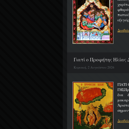
χαρίτ
φθορά
πιστο
εξεγείρ
Διαβάσ
Γιατί ο Προφήτης Ηλίας 
Κυριακή, 2 Αυγούστου 2026
ΓΙΑΤΙ
ΓΗΣΠρ
ἕνα 
μακαρ
Ἀριστ
σημαντ
Διαβάσ