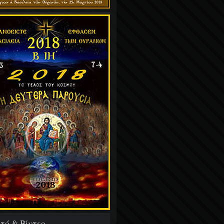
τό & Βίντεο