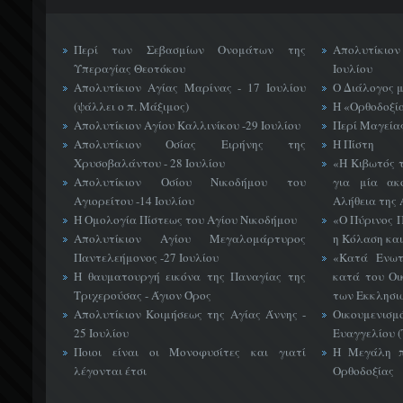
Περί των Σεβασμίων Ονομάτων της
Απολυτίκιο
Υπεραγίας Θεοτόκου
Ιουλίου
Απολυτίκιον Αγίας Μαρίνας - 17 Ιουλίου
Ο Διάλογος 
(ψάλλει ο π. Μάξιμος)
Η «Ορθοδοξί
Απολυτίκιον Αγίου Καλλινίκου -29 Ιουλίου
Περί Μαγείας
Απολυτίκιον Οσίας Ειρήνης της
Η Πίστη
Χρυσοβαλάντου - 28 Ιουλίου
«H Κιβωτός 
Απολυτίκιον Οσίου Νικοδήμου του
για μία ακ
Αγιορείτου -14 Ιουλίου
Αλήθεια της 
Η Ομολογία Πίστεως του Αγίου Νικοδήμου
«Ο Πύρινος Π
Απολυτίκιον Αγίου Μεγαλομάρτυρος
η Κόλαση και
Παντελεήμονος -27 Ιουλίου
«Κατά Ενωτ
Η θαυματουργή εικόνα της Παναγίας της
κατά του Οι
Τριχερούσας - Άγιον Όρος
των Εκκλησι
Απολυτίκιον Κοιμήσεως της Αγίας Άννης -
Οικουμεν
25 Ιουλίου
Ευαγγελίου 
Ποιοι είναι οι Μονοφυσίτες και γιατί
Η Μεγάλη π
λέγονται έτσι
Ορθοδοξίας