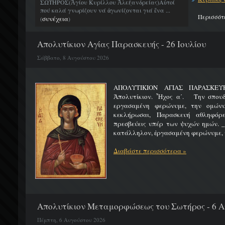
ΣΩΤΗΡΟΣ(Ἁγίου Κυρίλλου Ἀλεξανδρείας)Αὐτοί
πού καλά γνωρίζουν νά ἀγωνίζονται γιά ἕνα ...
Περισσότ
συνέχεια
(
)
Απολυτίκιον Αγίας Παρασκευής - 26 Ιουλίου
Σάββατο, 8 Αυγούστου 2026
ΑΠΟΛΥΤΙΚΙΟΝ ΑΓΙΑΣ ΠΑΡ
Ἀπολυτίκιον. Ἦχος α΄. Την σπουδ
εργασαμένη φερώνυμε, την ομώνυ
κεκλήρωσαι, Παρασκευή αθληφόρε
πρεσβεύεις υπέρ των ψυχών ημών. _
κατάλληλον, ἐργασαμένη φερώνυμε, τ
Διαβάστε περισσότερα »
Απολυτίκιον Μεταμορφώσεως του Σωτήρος - 6 
Πέμπτη, 6 Αυγούστου 2026