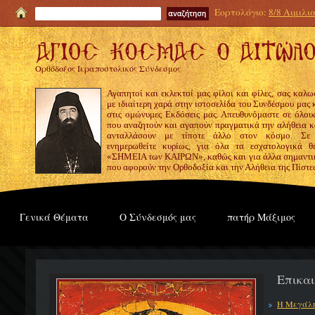
Εορτολόγιο:
8/8 Αιμιλι
Ορθόδοξος Ιεραποστολικός Σύνδεσμος
Αγαπητοί και εκλεκτοί μας φίλοι και φίλες, σας καλω
με ιδιαίτερη χαρά στην ιστοσελίδα του Συνδέσμου μας
στις ομώνυμες Εκδόσεις μας. Απευθυνόμαστε σε όλους
που αναζητούν και αγαπούν πραγματικά την αλήθεια κα
ανταλλάσουν με τίποτε άλλο στον κόσμο. Σε
ενημερωθείτε κυρίως, για όλα τα εσχατολογικά θ
«ΣΗΜΕΙΑ των ΚΑΙΡΩΝ», καθώς και για άλλα σημαντι
που αφορούν την Ορθοδοξία και την Αλήθεια της Πίστε
Γενικά Θέματα
Ο Σύνδεσμός μας
πατήρ Μάξιμος
Επικα
Η Μεγάλη