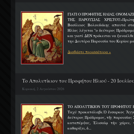
ΓΙΑΤΙ Ο ΠΡΟΦΗΤΗΣ ΗΛΙΑΣ ΟΝΟΜΑΖ
ΤΗΣ ΠΑΡΟΥΣΙΑΣ ΧΡΙΣΤΟΥ»Πρώτη 
Βασίλειος Βολουδάκης απαντά στ
Ηλίας λέγεται "ο δεύτερος Πρόδρομ
και γιατί ΔΕΝ πρόκειται να ξαναέλθε
την Δευτέρα Παρουσία του Κυρίου μας
Διαβάστε περισσότερα »
Το Απολυτίκιον του Προφήτου Ηλιού - 20 Ιουλίο
Κυριακή, 2 Αυγούστου 2026
ΤΟ ΑΠΟΛΥΤΙΚΙΟΝ ΤΟΥ ΠΡΟΦΗΤΟΥ Η
Ταχύ προκατάλαβε.Ὁ ἔνσαρκος Ἄγγε
δεύτερος Πρόδρομος, τῆς παρουσίας Χ
καταπέμψας, Ἐλισαίῳ τὴν χάριν, ν
καθαρίζει, δ...