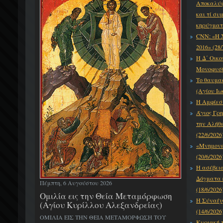
Αποκαλύψε
και τί συ
κηρύγματό
CNN: «Η 
2016» (28/
Η Δ΄ Οικο
Μονοφυσίτ
Το θαυμα
(Αγίου Ιω
Η Αμφίεση
Άγιος Γρη
την Αλήθε
(22/6/2026
«Μνημονεύ
(20/6/2026
Η ασέβει
Δόγματα κ
Πέμπτη, 6 Αυγούστου 2026
(18/6/2026
Ομιλία εις την Θεία Μεταμόρφωση
Η Σύναξι
(Αγίου Κυρίλλου Αλεξανδρείας)
(14/6/2026
ΟΜΙΛΙΑ ΕΙΣ ΤΗΝ ΘΕΙΑ ΜΕΤΑΜΟΡΦΩΣΗ ΤΟΥ
Κυριακή τ