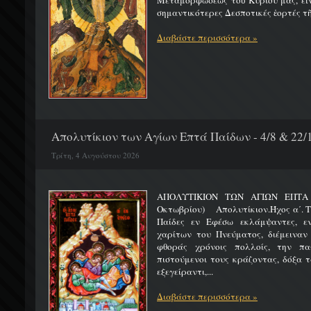
Μεταμορφώσεως τοῦ Κυρίου μας, εἶν
σημαντικότερες Δεσποτικές ἑορτές τῆ
Διαβάστε περισσότερα »
Απολυτίκιον των Αγίων Επτά Παίδων - 4/8 & 22/
Τρίτη, 4 Αυγούστου 2026
ΑΠΟΛΥΤΙΚΙΟΝ ΤΩΝ ΑΓΙΩΝ ΕΠΤΑ 
Οκτωβρίου) Απολυτίκιον.Ήχος α΄. Τη
Παίδες εν Εφέσω εκλάμψαντες, ε
χαρίτων του Πνεύματος, διέμειναν
φθοράς χρόνοις πολλοίς, την πα
πιστούμενοι τους κράζοντας, δόξα 
εξεγείραντι,...
Διαβάστε περισσότερα »