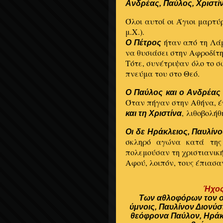
Ανδρέας, Παύλος, Χριστίν
Όλοι αυτοί οι Άγιοι μαρτύ
μ.Χ.).
ήταν από τη Λάμ
Ο Πέτρος
να θυσιάσει στην Αφροδίτη
Τότε, συνέτριψαν όλο το σ
πνεύμα του στο Θεό.
Ο Παύλος και ο Ανδρέας
Όταν πήγαν στην Αθήνα, έ
, λιθοβολήθ
και τη Χριστίνα
Οι δε Ηράκλειος, Παυλίνο
σκληρό αγώνα κατά της
πολεμούσαν τη χριστιανική
Αφού, λοιπόν, τους έπιασα
Ήχος
Των αθλοφόρων τον ο
ύμνοις, Παυλίνον Διονύσ
θεόφρονα Παύλον, Ηράκλε