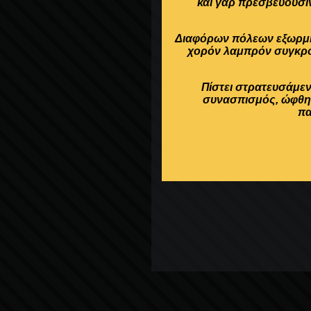
και γαρ πρεσβεύουσιν
Διαφόρων πόλεων εξωρμημ
χορόν λαμπρόν συγκροτ
Πίστει στρατευσάμεν
συνασπισμός, ώφθητε
πα