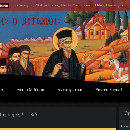
Εορτολόγιο:
8/8 Αιμιλιανός, Επίσκοπος Κυζίκου, Όσιος Ομολογητής
...
ας
πατήρ Μάξιμος
Αντιαιρετικά
Εσχατολογικά
Τη
άρτυρες * - 18/5
Πέτρ