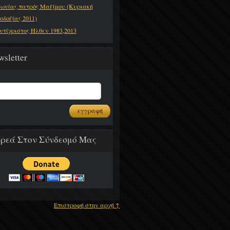
νωνίας πατρός Μαξίμου (Κυριακή
οδοξίας 2011)
ντίχριστος Ήλθεν 1983,2013
wsletter
ρεά Στον Σύνδεσμό Μας
Επιστροφή στην αρχή ↑