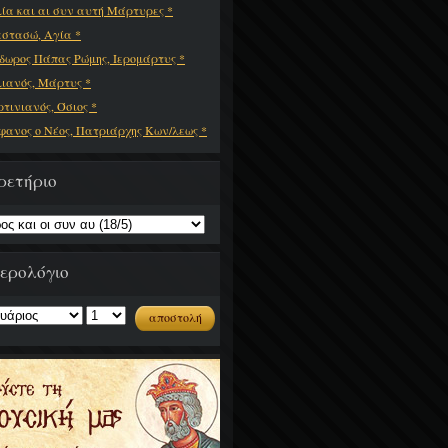
λία και αι συν αυτή Μάρτυρες *
στασώ, Αγία *
δωρος Πάπας Ρώμης, Ιερομάρτυς *
λιανός, Μάρτυς *
τινιανός, Όσιος *
φανος ο Νέος, Πατριάρχης Κων/λεως *
ρετήριο
ερολόγιο