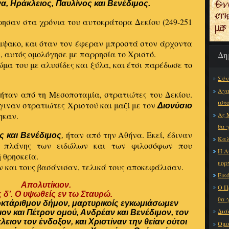
α, Ηράκλειος, Παυλίνος και Βενέδιμος.
ρησαν στα χρόνια του αυτοκράτορα Δεκίου (249-251
ψακο, και όταν τον έφεραν μπροστά στον άρχοντα
, αυτός ομολόγησε με παρρησία το Χριστό.
Δη
ώμα του με αλυσίδες και ξύλα, και έτσι παρέδωσε το
Σύν
Αγα
ήταν από τη Μεσοποταμία, στρατιώτες του Δεκίου.
ιστ
γιναν στρατιώτες Χριστού και μαζί με τον
Διονύσιο
ηκαν.
Ας 
θα 
ήταν από την Αθήνα. Εκεί, έδιναν
ς και Βενέδιμος
,
Καλ
 πλάνης των ειδώλων και των φιλοσόφων που
Η Α
 θρησκεία.
εορ
ν και τους βασάνισαν, τελικά τους αποκεφάλισαν.
Εικό
Απολυτίκιον.
Ο Π
 δ’. Ο υψωθείς εν τω Σταυρώ.
θα 
κτάριθμον δήμον, μαρτυρικοίς εγκωμιάσωμεν
Διά
ιον και Πέτρον ομού, Ανδρέαν και Βενέδιμον, τον
ιον τον ένδοξον, και Χριστίναν την θείαν ούτοι
Ομο