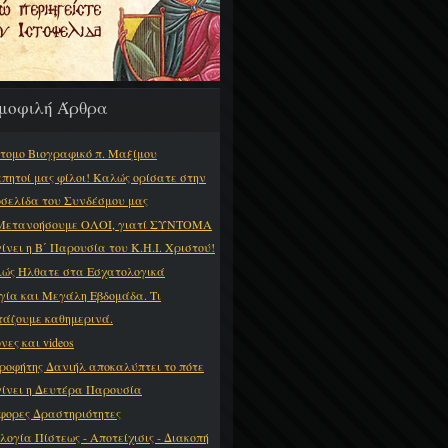
μοφιλή Άρθρα
τομο Βιογραφικό π. Μαξίμου
πητοί μας φίλοι! Καλώς ορίσατε στην
οσελίδα του Συνδέσμου μας
Μετανοήσουμε ΟΛΟΙ, γιατί ΣΥΝΤΟΜΑ
γίνει η Β΄ Παρουσία του Κ.Η.Ι. Χριστού!
ώς Ήλθατε στα Εσχατολογικά
γία και Μεγάλη Εβδομάδα. Τι
τάζουμε καθημερινά.
νες και videos
ροφήτης Δανιήλ αποκαλύπτει το πότε
γίνει η Δευτέρα Παρουσία
φορες Δραστηριότητες
λογία Πίστεως - Αποτείχισις - Διακοπή