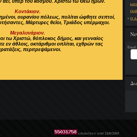
 αεί, υπέρ του κόσμου. Χριστώ τω Θεώ ημών.
κοι
Ορθ
Κοντάκιον.
ένοι, ουρανίου πόλεως, πολίται ώφθητε σεπτοί,
Ο Α
ήσαντες, Μάρτυρες θεῖοι, Τριάδος υπέρμαχοι.
Μεγαλυνάριον.
Ne
οι τω Χριστώ, θόπλοκος δήμος, και γενναίος
 εν άθλοις, οκτάριθμοι οπλίται, εχθρών τας
Email:
ρατάξεις, περιτρεψάμενοι.
Δω
επισκέψεις από 24/8/2005