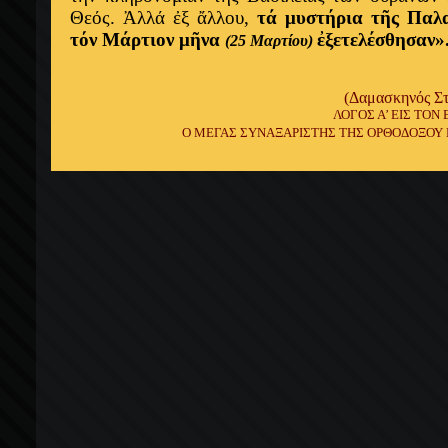
Θεός. Ἀλλά ἐξ ἄλλου,
τά μυστήρια τῆς Παλ
τόν Μάρτιον μῆνα
ἐξετελέσθησαν»
(25 Μαρτίου)
(Δαμασκηνός Στ
ΛΟΓΟΣ Α’ ΕΙΣ ΤΟΝ
Ο ΜΕΓΑΣ ΣΥΝΑΞΑΡΙΣΤΗΣ ΤΗΣ ΟΡΘΟΔΟΞΟΥ ΕΚ