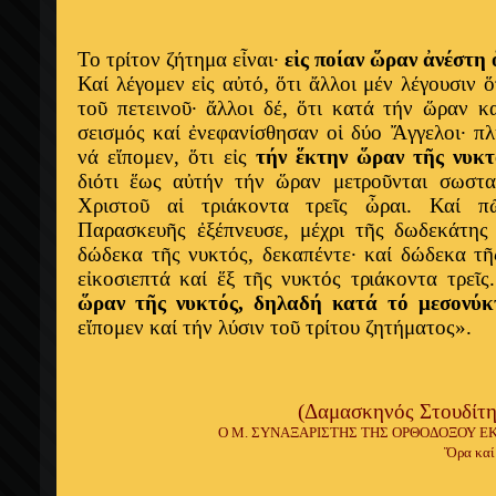
Το τρίτον ζήτημα εἶναι·
εἰς ποίαν ὥραν ἀνέστη 
Καί λέγομεν εἰς αὐτό, ὅτι ἄλλοι μέν λέγουσιν 
τοῦ πετεινοῦ· ἄλλοι δέ, ὅτι κατά τήν ὥραν κ
σεισμός καί ἐνεφανίσθησαν οἱ δύο Ἄγγελοι· πλ
νά εἴπομεν, ὅτι εἰς
τήν ἕκτην ὥραν τῆς νυκ
διότι ἕως αὐτήν τήν ὥραν μετροῦνται σωστ
X
ριστοῦ αἱ τριάκοντα τρεῖς ὦραι. Καί 
Παρασκευῆς ἐξέπνευσε, μέχρι τῆς δωδεκάτης 
δώδεκα τῆς νυκτός, δεκαπέντε· καί δώδεκα τ
εἰκοσιεπτά καί ἕξ τῆς νυκτός τριάκοντα τρεῖς
ὥραν τῆς νυκτός, δηλαδή κατά τό μεσονύκτ
εἴπομεν καί τήν λύσιν τοῦ τρίτου ζητήματος».
(Δαμασκηνός Στουδίτη
Ο Μ. ΣΥΝΑΞΑΡΙΣΤΗΣ ΤΗΣ ΟΡΘΟΔΟΞΟΥ ΕΚΚΛ
Ὅρα καί