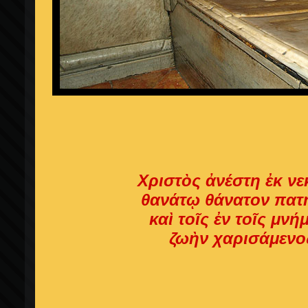
Χριστὸς ἀνέστη ἐκ ν
θανάτῳ θάνατον πατ
καὶ τοῖς ἐν τοῖς μνή
ζωὴν χαρισάμενο