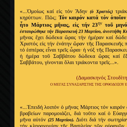
«...Ὁμοίως καί εἰς τόν Ἅδην
τριάκ
(ὁ Χριστός)
κηρύττων. Πῶς;
Τόν καιρόν κατά τόν ὁποῖον
ην
ἦτο Μάρτιος μῆνας, εἰς τήν 23
τοῦ μην
ἐσταυρώθηκε τήν Παρασκευή 23 Μαρτίου, ἀνεστήθη Κ
μῆνας ἔχει δώδεκα ὥρας τήν ἡμέραν καί δώδε
Χριστός εἰς τήν ἐνάτην ὥραν τῆς Παρασκευῆς 
τό ἑσπέρας εἶναι τρεῖς ὧραι· ἡ νύξ τῆς Παρασκε
ἡ ἡμέρα τοῦ Σαββάτου δώδεκα ὥρας καί ἕ
Σαββάτου, γίνονται ὅλαι τριάκοντα τρεῖς...».
(Δαμασκηνός Στουδίτη
Ο ΜΕΓΑΣ ΣΥΝΑΞΑΡΙΣΤΗΣ ΤΗΣ ΟΡΘΟΔΟΞΟΥ ΕΚΚ
«...Ἐπειδή λοιπόν ὁ μῆνας Μάρτιος τόν καιρόν
βραβείων παρομοιάζει, διά τοῦτο καί ὁ Εὐαγ
μῆνα αὐτόν
Διότι διά τήν σωτηρία
(25 Μαρτίου).
τήν κληρονομίαν τῆς Βασιλείας τῶν οὐρανῶν