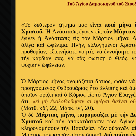
Τοῦ Ἁγίου Δαμασκηνοῦ τοῦ Στουδ
«Τό δεύτερον ζήτημα μας εἶναι
ποιό μῆνα 
Χριστοῦ.
Ἡ Ἀνάστασις ἔγινεν εἰς
τόν Μάρτιο
ἔγινεν ἡ Ἀνάστασις εἰς τόν Μάρτιον μῆνα;
Λ
ὀλίγα καί ὠφέλιμα. Πλήν, εὐλογημένοι Χριστ
προθυμίαν, ἐξυπνήσατε νοητά, νά ἐννοήσητε το
τήν καρδίαν σας, νά σᾶς φωτίσῃ ὁ Θεός, ν
ψυχικήν ὠφέλειαν.
Ὁ Μάρτιος μῆνας ὀνομάζεται ἄρτιος, ὡσάν νά 
προηγούμενος Φεβρουάριος ἦτο ἐλλιπής καί ὁμο
ὁποῖον ὁρίζει καί ὁ Κύριος εἰς τό Ἅγιον Εὐαγγέ
ὅτι,
«εἰ μή ἐκολοβώθησαν αἱ ἡμέραι ἐκεῖναι 
(Ματθ. κδ’, 22, Μάρκ. ιγ’, 20).
Ὁ δέ
Μάρτιος μῆνας παρομοιάζει μέ τήν Δ
Χριστοῦ
καί τήν ἀποκατάστασιν τῶν Ἁγίων, 
κληρονομήσουν τήν Βασιλείαν τῶν οὐρανῶν αἰ
Μάρτιος τόν καιρόν αὐτόν ὁμοιοῖ,
διά τοῦτο ἔγ