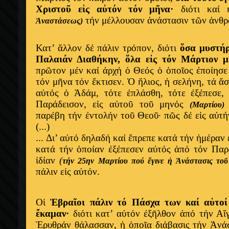
Χριστοῦ εἰς αὐτόν τόν μῆνα·
διότι καί 
τήν μέλλουσαν ἀνάστασιν τῶν ἀνθρ
Ἀναστάσεως)
Κατ’ ἄλλον δέ πάλιν τρόπον, διότι
ὅσα μυστήρ
Παλαιάν Διαθήκην, ὅλα εἰς τόν Μάρτιον μ
πρῶτον μέν καί ἀρχή ὁ Θεός ὁ ὁποῖος ἐποίησε
τόν μῆνα τόν ἔκτισεν. Ὁ ἥλιος, ἡ σελήνη, τά ἄσ
αὐτός ὁ Ἀδάμ, τότε ἐπλάσθη, τότε ἐξέπεσε,
Παράδεισον, εἰς αὐτοῦ τοῦ μηνός
(Μαρτίου)
παρέβη τήν ἐντολήν τοῦ Θεοῦ· πῶς δέ εἰς αὐτή
(...)
...
Δι’ αὐτό δηλαδή καί ἔπρεπε κατά τήν ἡμέραν
κατά τήν ὁποίαν ἐξέπεσεν αὐτός ἀπό τόν Παρ
ἰδίαν
(
τήν 25ην Μαρτίου πού ἔγινε ἡ Ἀνάστασις τοῦ
πάλιν εἰς αὐτόν.
Οἱ
Ἑβραῖοι πάλιν τό Πάσχα των καί αὐτοί
ἔκαμαν·
διότι κατ’ αὐτόν ἐξῆλθον ἀπό τήν Αἴ
Ἐρυθράν θάλασσαν, ἡ ὁποῖα διάβασις τήν Ἀνά