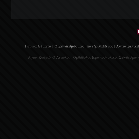
Γενικά Θέματα |
Ο Σύνδεσμός μας |
πατήρ Μάξιμος |
Αντιαιρετικά
Άγιος Κοσμάς Ο Αιτωλός - Ορθόδοξος Ιεραποστολικός Σύνδεσμος