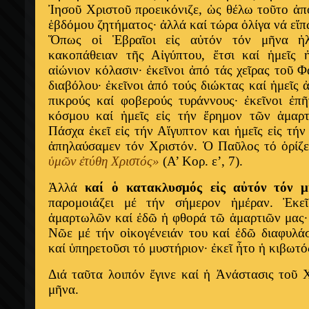
Ἰησοῦ Χριστοῦ προεικόνιζε, ὡς θέλω τοῦτο ἀπο
ἑβδόμου ζητήματος· ἀλλά καί τώρα ὀλίγα νά εἴπ
Ὅπως οἱ Ἑβραῖοι εἰς αὐτόν τόν μῆνα ἠλ
κακοπάθειαν τῆς Αἰγύπτου, ἔτσι καί ἡμεῖς
αἰώνιον κόλασιν· ἐκεῖνοι ἀπό τάς χεῖρας τοῦ 
διαβόλου· ἐκεῖνοι ἀπό τούς διώκτας καί ἡμεῖς 
πικρούς καί φοβερούς τυράννους· ἐκεῖνοι ἐπ
κόσμου καί ἡμεῖς εἰς τήν ἔρημον τῶν ἁμαρτ
Πάσχα ἐκεῖ εἰς τήν Αἴγυπτον και ἡμεῖς εἰς τή
ἀπηλαύσαμεν τόν Χριστόν. Ὁ Παῦλος τό ὁρίζε
ὑμῶν ἐτύθη Χριστός»
(Α’ Κορ. ε’, 7).
Ἀλλά
καί ὁ κατακλυσμός εἰς αὐτόν τόν 
παρομοιάζει μέ τήν σήμερον ἡμέραν. Ἐκε
ἁμαρτωλῶν καί ἐδῶ ἡ φθορά τῶ ἁμαρτιῶν μας· 
Νῶε μέ τήν οἰκογένειάν του καί ἐδῶ διαφυλά
καί ὑπηρετοῦσι τό μυστήριον· ἐκεῖ ἦτο ἡ κιβωτό
Διά ταῦτα λοιπόν ἔγινε καί ἡ Ἀνάστασις τοῦ 
μῆνα.