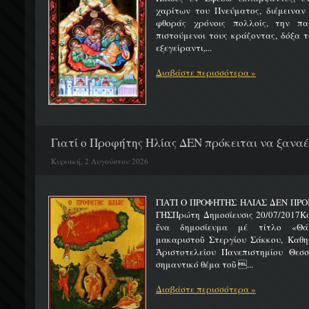
χαρίτων του Πνεύματος, διέμειναν
φθοράς χρόνοις πολλοίς, την πα
πιστούμενοι τους κράζοντας, δόξα 
εξεγείραντι,...
Διαβάστε περισσότερα »
Γιατί ο Προφήτης Ηλίας ΔΕΝ πρόκειται να ξαναέλ
Κυριακή, 2 Αυγούστου 2026
ΓΙΑΤΙ Ο ΠΡΟΦΗΤΗΣ ΗΛΙΑΣ ΔΕΝ ΠΡΟ
ΓΗΣΠρώτη Δημοσίευσις 20/07/2017Κ
ἕνα δημοσίευμα μέ τίτλο «Θά
μακαριστοῦ Στεργίου Σάκκου, Καθηγ
Ἀριστοτελείου Πανεπιστημίου Θεσσ
σημαντικό θέμα τοῦ ...
Διαβάστε περισσότερα »