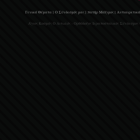
Γενικά Θέματα |
Ο Σύνδεσμός μας |
πατήρ Μάξιμος |
Αντιαιρετικά
Άγιος Κοσμάς Ο Αιτωλός - Ορθόδοξος Ιεραποστολικός Σύνδεσμος