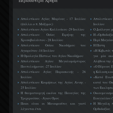
Περισσότερα Άρθρα
Απολυτίκιον Αγίας Μαρίνας - 17 Ιουλίου
Απολυτίκιο
(ψάλλει ο π. Μάξιμος)
Ιουλίου
Απολυτίκιον Αγίου Καλλινίκου -29 Ιουλίου
Ο Διάλογος 
Απολυτίκιον Οσίας Ειρήνης της
Η «Ορθοδοξί
Χρυσοβαλάντου - 28 Ιουλίου
Περί Μαγείας
Απολυτίκιον Οσίου Νικοδήμου του
Η Πίστη
Αγιορείτου -14 Ιουλίου
«H Κιβωτός 
Η Ομολογία Πίστεως του Αγίου Νικοδήμου
για μία ακ
Απολυτίκιον Αγίου Μεγαλομάρτυρος
Αλήθεια της 
Παντελεήμονος -27 Ιουλίου
«Ο Πύρινος Π
Απολυτίκιον Αγίας Παρασκευής - 26
η Κόλαση και
Ιουλίου
«Κατά Ενωτ
Απολυτίκιον Κοιμήσεως της Αγίας Άννης -
κατά του Οι
25 Ιουλίου
των Εκκλησι
Η θαυματουργή εικόνα της Παναγίας της
Οικουμεν
Τριχερούσας - Άγιον Όρος
Ευαγγελίου 
Ποιοι είναι οι Μονοφυσίτες και γιατί
Η Μεγάλη π
λέγονται έτσι
Ορθοδοξίας