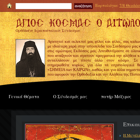
Εορτολόγιο:
7/8 Θεοδόσι
Ορθόδοξος Ιεραποστολικός Σύνδεσμος
Αγαπητοί και εκλεκτοί μας φίλοι και φίλες, σας καλω
με ιδιαίτερη χαρά στην ιστοσελίδα του Συνδέσμου μας
στις ομώνυμες Εκδόσεις μας. Απευθυνόμαστε σε όλους
που αναζητούν και αγαπούν πραγματικά την αλήθεια κα
ανταλλάσουν με τίποτε άλλο στον κόσμο. Σε
ενημερωθείτε κυρίως, για όλα τα εσχατολογικά θ
«ΣΗΜΕΙΑ των ΚΑΙΡΩΝ», καθώς και για άλλα σημαντι
που αφορούν την Ορθοδοξία και την Αλήθεια της Πίστε
Γενικά Θέματα
Ο Σύνδεσμός μας
πατήρ Μάξιμος
Επικα
Η Μεγάλη