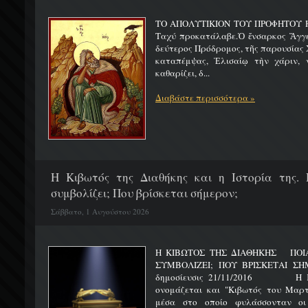
ΤΟ ΑΠΟΛΥΤΙΚΙΟΝ ΤΟΥ ΠΡΟΦΗΤΟΥ Η
Ταχύ προκατάλαβε.Ὁ ἔνσαρκος Ἄγγε
δεύτερος Πρόδρομος, τῆς παρουσίας Χ
καταπέμψας, Ἐλισαίῳ τὴν χάριν, ν
καθαρίζει, δ...
Διαβάστε περισσότερα »
H Κιβωτός της Διαθήκης και η Ιστορία της. 
συμβολίζει; Που βρίσκεται σήμερον;
Σάββατο, 1 Αυγούστου 2026
Η ΚΙΒΩΤΟΣ ΤΗΣ ΔΙΑΘΗΚΗΣ ΠΟΙΑ 
ΣΥΜΒΟΛΙΖΕΙ; ΠΟΥ ΒΡΙΣΚΕΤ
δημοσίευσις 21/11/2016 Η Κιβ
ονομάζεται και "Κιβωτός του Μαρτυ
μέσα στο οποίο φυλάσσονταν οι