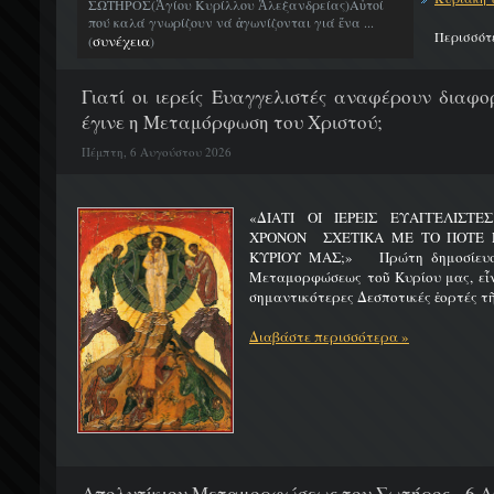
ΣΩΤΗΡΟΣ(Ἁγίου Κυρίλλου Ἀλεξανδρείας)Αὐτοί
πού καλά γνωρίζουν νά ἀγωνίζονται γιά ἕνα ...
Περισσότ
συνέχεια
(
)
Γιατί οι ιερείς Ευαγγελιστές αναφέρουν διαφο
έγινε η Μεταμόρφωση του Χριστού;
Πέμπτη, 6 Αυγούστου 2026
«ΔΙΑΤΙ ΟΙ ΙΕΡΕΙΣ ΕΥΑΓΓΕΛΙΣΤ
ΧΡΟΝΟΝ ΣΧΕΤΙΚΑ ΜΕ ΤΟ ΠΟΤΕ 
ΚΥΡΙΟΥ ΜΑΣ;» Πρώτη δημοσίευσ
Μεταμορφώσεως τοῦ Κυρίου μας, εἶν
σημαντικότερες Δεσποτικές ἑορτές τῆ
Διαβάστε περισσότερα »
Απολυτίκιον Μεταμορφώσεως του Σωτήρος - 6 