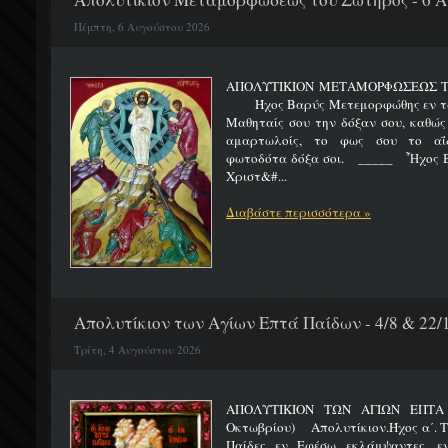
Πέμπτη, 6 Αυγούστου 2026
ΑΠΟΛΥΤΙΚΙΟΝ ΜΕΤΑΜΟΡΦΩΣΕΩΣ 
Ήχος Βαρύς Μετεμορφώθης εν τω όρ
Μαθηταίς σου την δόξαν σου, καθώς
αμαρτωλοίς, το φως σου το αΐδι
φωτοδότα δόξα σοι. _____ Ἦχος Β
Χριστ&#...
Διαβάστε περισσότερα »
Απολυτίκιον των Αγίων Επτά Παίδων - 4/8 & 22/
Τρίτη, 4 Αυγούστου 2026
ΑΠΟΛΥΤΙΚΙΟΝ ΤΩΝ ΑΓΙΩΝ ΕΠΤΑ 
Οκτωβρίου) Απολυτίκιον.Ήχος α΄. Τη
Παίδες εν Εφέσω εκλάμψαντες, ε