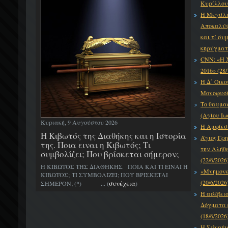
Κυρίλλου 
Η Μεγάλη
Αποκαλύψε
και τί συ
κηρύγματό
CNN: «Η 
2016» (28/
Η Δ΄ Οικο
Μονοφυσίτ
Το θαυμα
(Αγίου Ιω
Κυριακή, 9 Αυγούστου 2026
Η Αμφίεση
H Κιβωτός της Διαθήκης και η Ιστορία
Άγιος Γρη
της. Ποια ειναι η Κιβωτός; Τι
την Αλήθε
συμβολίζει; Που βρίσκεται σήμερον;
(22/6/2026
Η ΚΙΒΩΤΟΣ ΤΗΣ ΔΙΑΘΗΚΗΣ ΠΟΙΑ ΚΑΙ ΤΙ ΕΙΝΑΙ Η
«Μνημονεύ
ΚΙΒΩΤΟΣ; ΤΙ ΣΥΜΒΟΛΙΖΕΙ; ΠΟΥ ΒΡΙΣΚΕΤΑΙ
(20/6/2026
συνέχεια
ΣΗΜΕΡΟΝ; (*) ... (
)
Η ασέβει
Δόγματα κ
(18/6/2026
Η Σύναξι