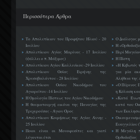
Περισσότερα Άρθρα
Το Απολυτίκιον του Προφήτου Ηλιού - 20
Ο Διάλογος 
Ιουλίου
Η «Ορθοδοξί
Απολυτίκιον Αγίας Μαρίνας - 17 Ιουλίου
Περί Μαγείας
(ψάλλει ο π. Μάξιμος)
Η Πίστη
Απολυτίκιον Αγίου Καλλινίκου -29 Ιουλίου
«H Κιβωτός 
Απολυτίκιον Οσίας Ειρήνης της
για μία ακ
Χρυσοβαλάντου - 28 Ιουλίου
Αλήθεια της 
Απολυτίκιον Οσίου Νικοδήμου του
«Ο Πύρινος Π
Αγιορείτου -14 Ιουλίου
η Κόλαση και
Η Ομολογία Πίστεως του Αγίου Νικοδήμου
«Κατά Ενωτ
Η θαυματουργή εικόνα της Παναγίας της
κατά του Οι
Τριχερούσας - Άγιον Όρος
των Εκκλησι
Απολυτίκιον Κοιμήσεως της Αγίας Άννης -
Οικουμεν
25 Ιουλίου
Ευαγγελίου 
Ποιοι είναι οι Μονοφυσίτες και γιατί
Η Μεγάλη π
λέγονται έτσι
Ορθοδοξίας