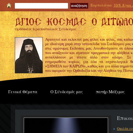
Εορτολόγιο:
10/8 Άγιοι
Ορθόδοξος Ιεραποστολικός Σύνδεσμος
Αγαπητοί και εκλεκτοί μας φίλοι και φίλες, σας καλω
με ιδιαίτερη χαρά στην ιστοσελίδα του Συνδέσμου μας
στις ομώνυμες Εκδόσεις μας. Απευθυνόμαστε σε όλους
που αναζητούν και αγαπούν πραγματικά την αλήθεια κα
ανταλλάσουν με τίποτε άλλο στον κόσμο. Σε
ενημερωθείτε κυρίως, για όλα τα εσχατολογικά θ
«ΣΗΜΕΙΑ των ΚΑΙΡΩΝ», καθώς και για άλλα σημαντι
που αφορούν την Ορθοδοξία και την Αλήθεια της Πίστε
Γενικά Θέματα
Ο Σύνδεσμός μας
πατήρ Μάξιμος
Επικα
Ομιλία ε