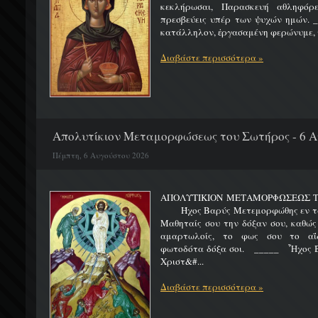
κεκλήρωσαι, Παρασκευή αθληφόρε
πρεσβεύεις υπέρ των ψυχών ημών. _
κατάλληλον, ἐργασαμένη φερώνυμε, τ
Διαβάστε περισσότερα »
Απολυτίκιον Μεταμορφώσεως του Σωτήρος - 6 
Πέμπτη, 6 Αυγούστου 2026
ΑΠΟΛΥΤΙΚΙΟΝ ΜΕΤΑΜΟΡΦΩΣΕΩΣ 
Ήχος Βαρύς Μετεμορφώθης εν τω όρ
Μαθηταίς σου την δόξαν σου, καθώς
αμαρτωλοίς, το φως σου το αΐδι
φωτοδότα δόξα σοι. _____ Ἦχος Β
Χριστ&#...
Διαβάστε περισσότερα »