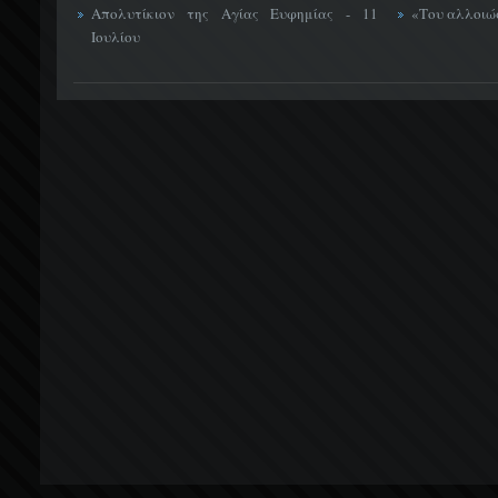
Απολυτίκιον της Αγίας Ευφημίας - 11
«Του αλλοιώσ
Ιουλίου