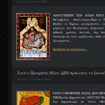
Τρίτη, 4 Αυγούστου 2026
ΑΠΟΛΥΤΙΚΙΟΝ ΤΩΝ ΑΓΙΩΝ ΕΠΤΑ 
Οκτωβρίου) Απολυτίκιον.Ήχος α΄. Τη
Παίδες εν Εφέσω εκλάμψαντες, ε
χαρίτων του Πνεύματος, διέμειναν
φθοράς χρόνοις πολλοίς, την πα
πιστούμενοι τους κράζοντας, δόξα 
εξεγείραντι,...
Διαβάστε περισσότερα »
Γιατί ο Προφήτης Ηλίας ΔΕΝ πρόκειται να ξαναέλ
Κυριακή, 2 Αυγούστου 2026
ΓΙΑΤΙ Ο ΠΡΟΦΗΤΗΣ ΗΛΙΑΣ ΔΕΝ ΠΡΟ
ΓΗΣΠρώτη Δημοσίευσις 20/07/2017Κ
ἕνα δημοσίευμα μέ τίτλο «Θά