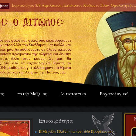
Εορτολόγιο:
8/8 Αιμιλιανός, Επίσκοπος Κυζίκου, Όσιος Ομολογητής
...
οί μας φίλοι και φίλες, σας καλωσορίζουμε
την ιστοσελίδα του Συνδέσμου μας καθώς και
εις μας. Απευθυνόμαστε σε όλους εκείνους
γαπούν πραγματικά την αλήθεια και δεν την
ίποτε άλλο στον κόσμο. Σε μας, θα
ς, για όλα τα εσχατολογικά θέματα, τα
», καθώς και για άλλα σημαντικά θέματα
οδοξία και την Αλήθεια της Πίστεώς μας.
ας
πατήρ Μάξιμος
Αντιαιρετικά
Εσχατολογικά
Επικαιρότητα
Η Μεγάλη Πλάνη για τους δύο Προφήτες της