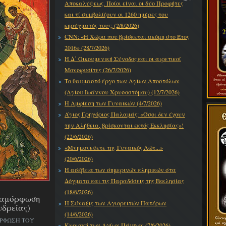
Αποκαλύψεως. Ποίοι είναι οι δύο Προφήτες
και τί συμβολίζουν οι 1260 ημέρες του
κηρύγματός τους; (2/8/2026)
CNN: «Η Χώρα που βρίσκεται ακόμη στο Έτος
2016» (28/7/2026)
Η Δ΄ Οικουμενική Σύνοδος και οι αιρετικοί
Μονοφυσίτες (26/7/2026)
Το θαυμαστό έργο των Αγίων Αποστόλων
(Αγίου Ιωάννου Χρυσοστόμου) (12/7/2026)
Η Αμφίεση των Γυναικών (4/7/2026)
Άγιος Γρηγόριος Παλαμάς: «Όσοι δεν έχουν
την Αλήθεια, βρίσκονται εκτός Εκκλησίας»!
(22/6/2026)
«Μνημονεύετε της Γυναικός Λώτ...»
(20/6/2026)
Η ασέβεια των σημερινών κληρικών στα
Δόγματα και τις Παραδόσεις της Εκκλησίας
(18/6/2026)
εταμόρφωση
Η Σύναξις των Αγιορειτών Πατέρων
νδρείας)
(14/6/2026)
ΟΡΦΩΣΗ ΤΟΥ
Κυριακή των Αγίων Πάντων (7/6/2026)