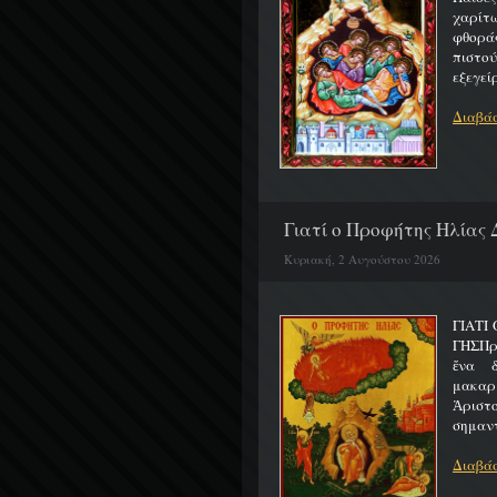
χαρίτ
φθορά
πιστο
εξεγείρ
Διαβάσ
Γιατί ο Προφήτης Ηλίας 
Κυριακή, 2 Αυγούστου 2026
ΓΙΑΤΙ
ΓΗΣΠρ
ἕνα 
μακαρ
Ἀριστ
σημαντ
Διαβάσ