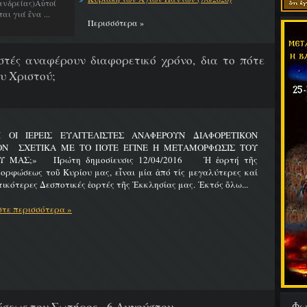
νδρείας)Αὐτοί
ι γιά ἕνα ...
Περισσότερα »
λιστές αναφέρουν διαφορετικό χρόνο, δια το πότε
υ Χριστού;
Ι ΟΙ ΙΕΡΕΙΣ ΕΥΑΓΓΕΛΙΣΤΕΣ ΑΝΑΦΕΡΟΥΝ ΔΙΑΦΟΡΕΤΙΚΟΝ
ΟΝ ΣΧΕΤΙΚΑ ΜΕ ΤΟ ΠΟΤΕ ΕΓΙΝΕ Η ΜΕΤΑΜΟΡΦΩΣΙΣ ΤΟΥ
Υ ΜΑΣ;» Πρώτη δημοσίευσις 12/04/2016 Ἡ ἑορτή τῆς
ρφώσεως τοῦ Κυρίου μας, εἶναι μία ἀπό τίς μεγαλύτερες καί
ικότερες Δεσποτικές ἑορτές τῆς Ἐκκλησίας μας. Ἐκτός ὅλω...
τε περισσότερα »
Φω
εως του Σωτήρος - 6 Αυγούστου