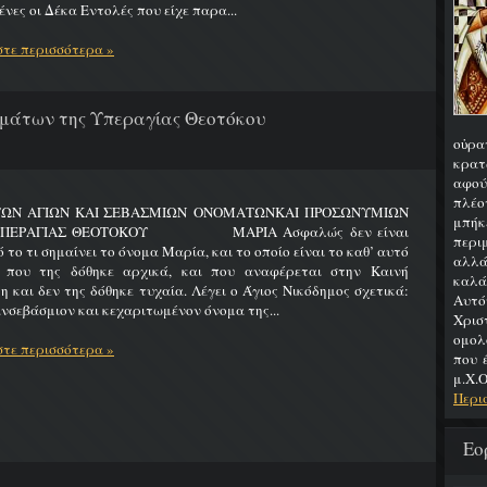
νες οι Δέκα Εντολές που είχε παρα...
τε περισσότερα »
μάτων της Υπεραγίας Θεοτόκου
οὐρα
κρατ
αφού
πλέο
ΤΩΝ ΑΓΙΩΝ ΚΑΙ ΣΕΒΑΣΜΙΩΝ ΟΝΟΜΑΤΩΝΚΑΙ ΠΡΟΣΩΝΥΜΙΩΝ
μπήκ
ΥΠΕΡΑΓΙΑΣ ΘΕΟΤΟΚΟΥ ΜΑΡΙΑ Ασφαλώς δεν είναι
περιμ
 το τι σημαίνει το όνομα Μαρία, και το οποίο είναι το καθ’ αυτό
αλλά
 που της δόθηκε αρχικά, και που αναφέρεται στην Καινή
καλά
η και δεν της δόθηκε τυχαία. Λέγει ο Άγιος Νικόδημος σχετικά:
Αυτό
νσεβάσμιον και κεχαριτωμένον όνομα της...
Χρι
ομολ
τε περισσότερα »
που 
μ.Χ.Ο
Περι
Εο