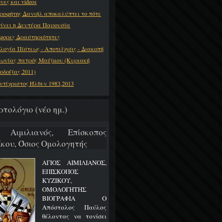
νες και videos
ροφήτης Δανιήλ αποκαλύπτει το πότε
γίνει η Δευτέρα Παρουσία
φορες Δραστηριότητες
λογία Πίστεως - Αποτείχισις - Διακοπή
νωνίας πατρός Μαξίμου (Κυριακή
οδοξίας 2011)
ντίχριστος Ήλθεν 1983,2013
ρτολόγιο (νέο ημ.)
 Αιμιλιανός, Επίσκοπος
ίκου, Όσιος Ομολογητής
ΑΓΙΟΣ ΑΙΜΙΛΙΑΝΟΣ,
ΕΠΙΣΚΟΠΟΣ
ΚΥΖΙΚΟΥ,
ΟΜΟΛΟΓΗΤΗΣ
ΒΙΟΓΡΑΦΙΑ Ο
Απόστολος Παύλος
θέλοντας να τονίσει