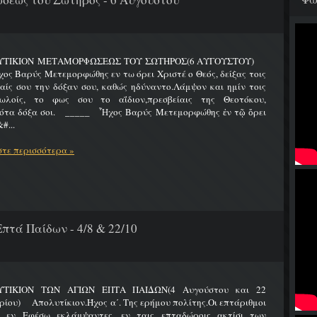
ΥΤΙΚΙΟΝ ΜΕΤΑΜΟΡΦΩΣΕΩΣ ΤΟΥ ΣΩΤΗΡΟΣ(6 ΑΥΓΟΥΣΤΟΥ)
Βαρύς Μετεμορφώθης εν τω όρει Χριστέ ο Θεός, δείξας τοις
ίς σου την δόξαν σου, καθώς ηδύναντο.Λάμψον και ημίν τοις
ωλοίς, το φως σου το αΐδιον,πρεσβείαις της Θεοτόκου,
ότα δόξα σοι. _____ Ἦχος Βαρύς Μετεμορφώθης ἐν τῷ ὄρει
#...
τε περισσότερα »
πτά Παίδων - 4/8 & 22/10
ΤΙΚΙΟΝ ΤΩΝ ΑΓΙΩΝ ΕΠΤΑ ΠΑΙΔΩΝ(4 Αυγούστου και 22
ίου) Απολυτίκιον.Ήχος α΄. Της ερήμου πολίτης.Οι επτάριθμοι
ς εν Εφέσω εκλάμψαντες, εν ταις επταδώροις ακτίσι των