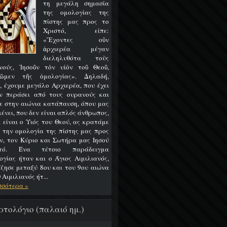
τη μεγάλη σημασία
της ομολογίας της
πίστης μας προς το
Χριστό, είπε:
«Ἔχοντες οὒν
ἀρχιερέα μέγαν
διεληλυθότα τοὺς
νούς, Ἰησοῦν τὸν υἱὸν τοῦ Θεοῦ,
ῶμεν τῆς ὁμολογίας». Δηλαδή,
, έχουμε μεγάλο Αρχιερέα, που έχει
ν περάσει από τους ουρανούς και
ε στην αιώνια κατάπαυση, όπου μας
ένει, που δεν είναι απλός άνθρωπος,
 είναι ο Υιός του Θεού, ας κρατάμε
 την ομολογία της πίστης μας προς
ν, τον Κύριο και Σωτήρα μας Ιησού
στό. Ένα τέτοιο παράδειγμα
ογίας ήταν και ο Άγιος Αιμιλιανός,
έζησε μεταξύ 8ου και του 9ου αιώνα
 Αιμιλιανός ήτ...
σσότερα »
ρτολόγιο (παλαιό ημ.)