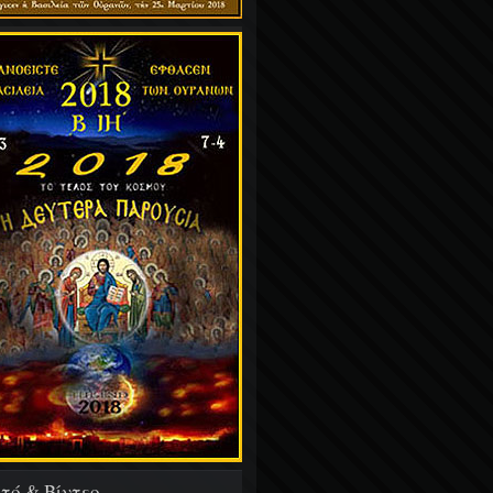
τό & Βίντεο