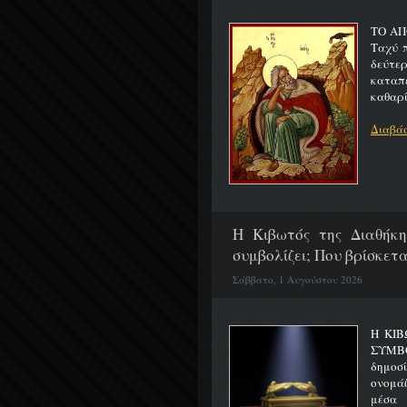
ΤΟ ΑΠ
Ταχύ 
δεύτερ
καταπ
καθαρίζ
Διαβάσ
H Κιβωτός της Διαθήκη
συμβολίζει; Που βρίσκετα
Σάββατο, 1 Αυγούστου 2026
Η ΚΙΒ
ΣΥΜΒ
δημοσ
ονομά
μέσα 