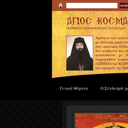
Ορθόδοξος Ιεραποστολικός Σύνδεσμος
Αγαπητοί και εκλεκτ
με ιδιαίτερη χαρά σ
στις ομώνυμες Εκδόσ
που αναζητούν και α
ανταλλάσουν με τ
ενημερωθείτε κυρίω
«ΣΗΜΕΙΑ των ΚΑΙΡΩΝ
που αφορούν την Ορθ
Γενικά Θέματα
Ο Σύνδεσμός μ