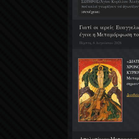
ΣΩΤΗΡΟΣ(Ἁγίου Κυρίλλου Ἀλεξα
πού καλά γνωρίζουν νά ἀγωνίζοντα
συνέχεια
(
)
Γιατί οι ιερείς Ευαγγε
έγινε η Μεταμόρφωση το
Πέμπτη, 6 Αυγούστου 2026
«ΔΙΑΤ
ΧΡΟΝ
ΚΥΡΙΟ
Μεταμο
σημαντ
Διαβάσ
Απολυτίκιον Μεταμορφώσ