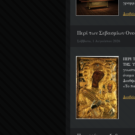
γραμμέ
Διαβάσ
Περί των Σεβασμίων Ονο
Σάββατο, 1 Αυγούστου 2026
ΠΕΡΙ 
ΤΗΣ 
γνωστό
όνομα
Διαθήκ
«Το πα
Διαβάσ