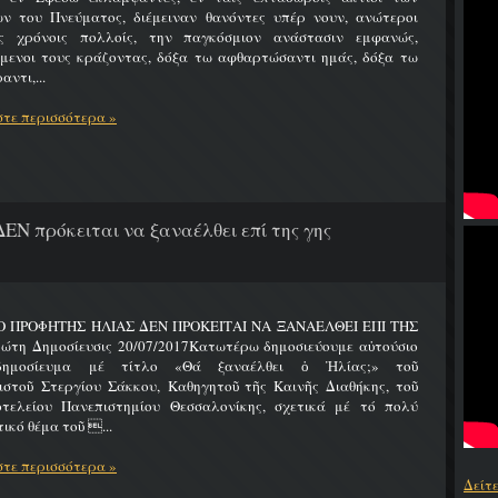
ων του Πνεύματος, διέμειναν θανόντες υπέρ νουν, ανώτεροι
ς χρόνοις πολλοίς, την παγκόσμιον ανάστασιν εμφανώς,
ύμενοι τους κράζοντας, δόξα τω αφθαρτώσαντι ημάς, δόξα τω
αντι,...
τε περισσότερα »
ΔΕΝ πρόκειται να ξαναέλθει επί της γης
 Ο ΠΡΟΦΗΤΗΣ ΗΛΙΑΣ ΔΕΝ ΠΡΟΚΕΙΤΑΙ ΝΑ ΞΑΝΑΕΛΘΕΙ ΕΠΙ ΤΗΣ
ώτη Δημοσίευσις 20/07/2017Κατωτέρω δημοσιεύουμε αὐτούσιο
δημοσίευμα μέ τίτλο «Θά ξαναέλθει ὁ Ἠλίας;» τοῦ
ιστοῦ Στεργίου Σάκκου, Καθηγητοῦ τῆς Καινῆς Διαθήκης, τοῦ
οτελείου Πανεπιστημίου Θεσσαλονίκης, σχετικά μέ τό πολύ
ικό θέμα τοῦ ...
τε περισσότερα »
Δείτ