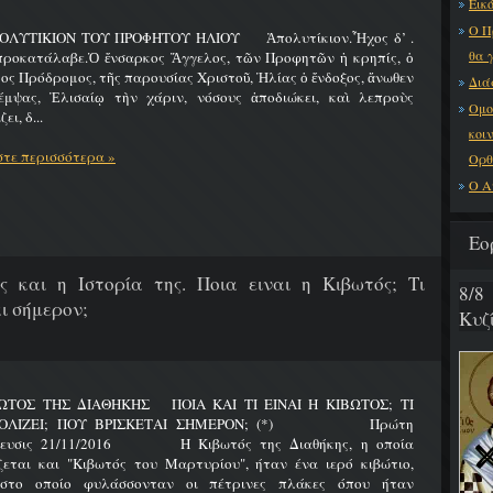
Εικό
Ο Π
ΟΛΥΤΙΚΙΟΝ ΤΟΥ ΠΡΟΦΗΤΟΥ ΗΛΙΟΥ Ἀπολυτίκιον.Ἦχος δ’ .
θα 
προκατάλαβε.Ὁ ἔνσαρκος Ἄγγελος, τῶν Προφητῶν ἡ κρηπίς, ὁ
ος Πρόδρομος, τῆς παρουσίας Χριστοῦ, Ἠλίας ὁ ἔνδοξος, ἄνωθεν
Διά
έμψας, Ἐλισαίῳ τὴν χάριν, νόσους ἀποδιώκει, καὶ λεπροὺς
Ομο
ει, δ...
κοι
τε περισσότερα »
Ορθ
Ο Α
Εο
ς και η Ιστορία της. Ποια ειναι η Κιβωτός; Τι
8/8
ι σήμερον;
Κυζ
ΩΤΟΣ ΤΗΣ ΔΙΑΘΗΚΗΣ ΠΟΙΑ ΚΑΙ ΤΙ ΕΙΝΑΙ Η ΚΙΒΩΤΟΣ; ΤΙ
ΟΛΙΖΕΙ; ΠΟΥ ΒΡΙΣΚΕΤΑΙ ΣΗΜΕΡΟΝ; (*) Πρώτη
ίευσις 21/11/2016 Η Κιβωτός της Διαθήκης, η οποία
ζεται και "Κιβωτός του Μαρτυρίου", ήταν ένα ιερό κιβώτιο,
στο οποίο φυλάσσονταν οι πέτρινες πλάκες όπου ήταν