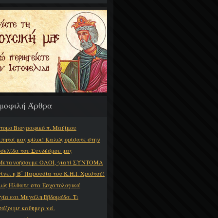
μοφιλή Άρθρα
τομο Βιογραφικό π. Μαξίμου
πητοί μας φίλοι! Καλώς ορίσατε στην
οσελίδα του Συνδέσμου μας
Μετανοήσουμε ΟΛΟΙ, γιατί ΣΥΝΤΟΜΑ
γίνει η Β΄ Παρουσία του Κ.Η.Ι. Χριστού!
ώς Ήλθατε στα Εσχατολογικά
γία και Μεγάλη Εβδομάδα. Τι
τάζουμε καθημερινά.