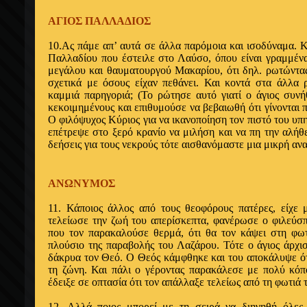
ΑΓΙΟΣ ΠΑΛΛΑΔΙΟΣ
10.Ας πάμε απ’ αυτά σε άλλα παρόμοια και ι­σοδύναμα. 
Παλλαδίου που έστειλε στο Λαύσο, όπου είναι γραμμένα
μεγάλου και θαυματουργού Μακαρίου, ότι δηλ. ρωτώντας
σχετικά με όσους εί­χαν πεθάνει. Και κοντά στα άλλα 
καμμιά παρηγοριά; (Το ρώτησε αυτό γιατί ο άγιος συνή
κεκοιμημένους και επιθυμούσε να βεβαιωθή ότι γίνονται 
Ο φιλόψυχος Κύριος για να ικανοποίηση τον πιστό του υπ
επέτρεψε στο ξερό κρανίο να μιλήση και να πη την αλή­θε
δεήσεις για τους νεκρούς τότε αισθανόμαστε μια μικρή ανα
ΑΝΩΝΥΜΟΣ
11. Κάποιος άλλος από τους θεοφόρους πατέ­ρες, είχε
τελείωσε την ζωή του απερίσκεπτα, φανέρωσε ο φιλεύ­σ
που τον παρακα­λούσε θερμά, ότι θα τον κάψει στη φωτ
πλούσιο της παραβολής του Λαζάρου. Τότε ο άγιος άρχι
δάκρυα τον Θεό. Ο Θεός κάμφθηκε και του αποκάλυψε ότι
τη ζώνη. Και πάλι ο γέροντας παρακάλεσε με πο­λύ κόπ
έδειξε σε ο­πτασία ότι τον απάλλαξε τελείως από τη φωτιά
12. Αλλά ποιος μπορεί με τη σειρά να διηγηθή όλες 