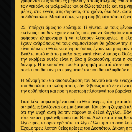
γράφονται στις διαθήκες μερίδια για τους πτωχούς. Θα στ
των νεκρών, οι ψαλμωδίες και οι άλλες τελετές και τα μνη
μέρες, στις εννέα, στις σαράντα, στο χρόνο, όλα δηλ. αυτ
οι διδάσκα­λοι. Μακάρι όμως να μη συμβή κάτι τέτοιο ή ν
25. Υπάρχει όμως το ερώτημα: Τί γίνεται με τους ξένους
εκείνους που δεν έχουν δικούς τους για να βοηθήσουν κα
αφήσουν κληρονο­μιά ή να τελέσουν λειτουργίες, ή ελ
έχουν ανθρώπους να τους συ­μπονέσουν θα χάσουν την ε
είναι άδικος ο Θεός να δίνη σε ό­σους έχουν και μπορούν 
Βγάλτε αυτό από το μυαλό σας, γιατί είναι δίκαιος ο Θεός
την ακρίβεια αυτός είναι η ίδια η δικαιοσύνη, είναι η 
δύναμη. Η δι­καιοσύνη του θα μέτρηση σωστά στον άπορ
σοφία του θα κάνη τα πράγματα έτσι που θα καλυφθούν οι 
Η δύναμή του θα αποδυνάμωση τον δυνατό και θα ενισχύ
του θα σώση το πλάσμα του, εάν βεβαίως αυτό δεν είναι 
την ορθή πίστη και που η αριστερή πλάστιγγά του βαραίνει
Γιατί λένε οι φωτισμένοι από το Θεό άνδρες, ότι η κατάστ
οι πράξεις ζυγίζονται σε μια ζυγαριά. Και εάν η ζυ­γαριά κ
ότι την ψυχή αυτή θα την πάρουν οι δεξιοί άγγελοι. Εάν
τότε νικάει η φι­λανθρωπία του Θεού. Αλλά κατά τους θεο
λίγο προς τα αριστερά τότε το λίγο έλλειμμα το αναπληρ
Έχομε τρεις λοιπόν θείες κρίσεις του Δεσπότου. Δίκαιη η