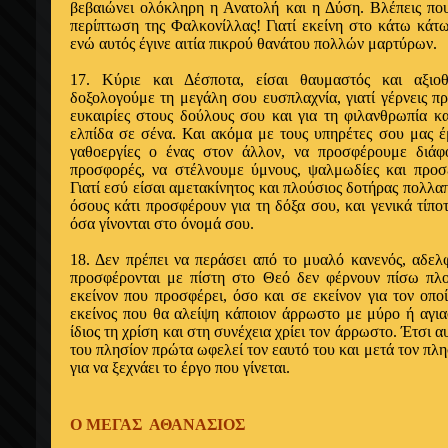
βεβαιώνει ολόκληρη η Ανατολή και η Δύση. Βλέπεις που
περίπτωση της Φαλκονίλλας! Γιατί εκείνη στο κάτω κάτ
ενώ αυτός έγινε αιτία πικρού θανάτου πολλών μαρτύρων.
17. Κύριε και Δέσποτα, είσαι θαυμαστός και αξι
δοξολογούμε τη μεγάλη σου ευσπλαχνία, γιατί γέρνεις πρ
ευκαιρίες στους δούλους σου και για τη φιλανθρωπία και
ελπίδα σε σένα. Και ακόμα με τους υπηρέτες σου μας έ
γαθοεργίες ο ένας στον άλλον, να προσφέρουμε διάφ
προσφορές, να στέλνουμε ύμνους, ψαλμωδίες και προσευ
Γιατί εσύ είσαι αμετακίνητος και πλούσιος δοτήρας πολλα
όσους κάτι προσφέρουν για τη δό­ξα σου, και γενικά τίπο
όσα γίνονται στο όνομά σου.
18. Δεν πρέπει να περάσει από το μυαλό κανε­νός, αδελφ
προσφέ­ρονται με πίστη στο Θεό δεν φέρνουν πίσω πλο
εκείνον που προσφέ­ρει, όσο και σε εκείνον για τον οπο
εκείνος που θα αλείψη κάποιον άρρωστο με μύρο ή αγια
ίδιος τη χρίση και στη συνέχεια χρίει τον άρρωστο. Έτσι α
του πλησίον πρώτα ωφελεί τον εαυτό του και με­τά τον πλη
για να ξεχνάει το έργο που γίνεται.
Ο ΜΕΓΑΣ ΑΘΑΝΑΣΙΟΣ