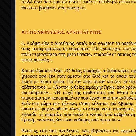
αλλά όλα όσα κρατεί στους αιώνες στα­θερά είναι κ
Θεό και βοηθούν στη σωτηρία.
ΑΓΙΟΣ ΔΙΟΝΥΣΙΟΣ ΑΡΕΟΠΑΓΙΤΗΣ
4. Ακόμα είπε ο Διονύσιος, αυτός που γνώρι­σε τα ουράνι
τους κεκοιμημένους τα παρακάτω: «Οι προσευχές των αγ
πολύ περισσότε­ρο στη μετά θάνατο, επιδρούν σ’ αυτούς πο
στους πιστούς».
Και υστέρα από λίγο: «Ο θείος ιεράρχης, ο διδάσκαλος τη
ζη­τούσε όσα δεν ήταν αρεστά στο Θεό και τα οποία του
δώση με θεϊκό τρόπο. Για τον λόγο αυτόν και δεν τα εύχ
αβάπτιστους»... «Λοι­πόν ο θείος ιεράρχης ζητάει όσα αρ
οπωσδήποτε»... «Η ευχή της αγαθότητος του Θεού ζη
πταίσματα των κεκοιμημένων που έγιναν από την ανθρώπιν
θούν στη χώρα των ζώντων, στους κόλπους του Αβραάμ, 
όπου έ­χει φυγαδευθεί ο πόνος, το δάκρυ και ο στεναγ­μός
εξουσία τις αμαρτίες που έκανε ο νεκρός από ανθρώπινη 
Γραφή, «κανένας δεν εί­ναι καθαρός από αμαρτία»».
Βλέπεις, εσύ που αντιλέγεις, πώς βεβαιώνει ό­τι ωφελο