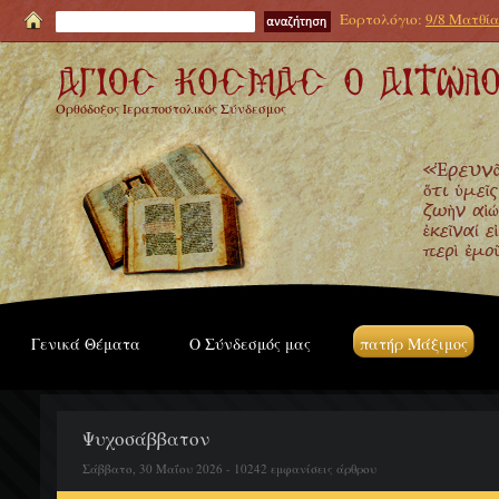
Εορτολόγιο:
9/8 Ματθία
Ορθόδοξος Ιεραποστολικός Σύνδεσμος
Γενικά Θέματα
Ο Σύνδεσμός μας
πατήρ Μάξιμος
Ψυχοσάββατον
Σάββατο, 30 Μαΐου 2026 - 10242 εμφανίσεις άρθρου