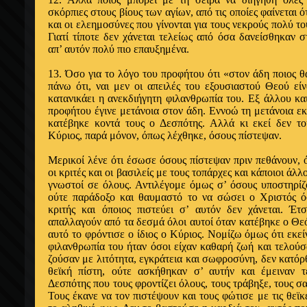
σκόρπιες στους βίους των αγίων, από τις οποίες φαίνεται ότ
και οι ελεημο­σύνες που γίνονται για τους νεκρούς πολύ τ
Γιατί τίποτε δεν χά­νεται τελείως από όσα δανείσθηκαν 
απ’ αυτόν πολύ πιο επαυξη­μένα.
13. Όσο για το λόγο του προφήτου ότι «στον άδη ποιος θ
πάνω ότι, ναι μεν οι απειλές του εξουσιαστού Θεού εί­ν
κατανικάει η ανεκ­διήγητη φιλανθρωπία του. Εξ άλλου κα
προφήτου έγινε μετάνοια στον άδη. Εννοώ τη μετάνοια εκ
κατέβηκε κοντά τους ο Δεσπότης. Αλλά κι εκεί δεν τ
Κύριος, παρά μόνον, όπως λέχθηκε, όσους πίστε­ψαν.
Μερικοί λένε ότι έσωσε όσους πίστεψαν πριν πεθάνουν, ό
οι κρι­τές και οι βασιλείς με τους τοπάρχες και κάποιοι άλλ
γνωστοί σε όλους. Αντιλέγομε όμως σ’ όσους υποστηρίζ
ούτε παράδοξο και θαυ­μαστό το να σώσει ο Χριστός όσ
κριτής και όποιος πιστεύει σ’ αυ­τόν δεν χάνεται. Έ
απαλλαγούν από τα δεσμά όλοι αυτοί όταν κατέ­βηκε ο Θε
αυτό το φρόντισε ο ίδιος ο Κύριος. Νομίζω όμως ότι εκε
φιλανθρωπία του ήταν όσοι είχαν καθαρή ζωή και τελού
ζούσαν με λιτότητα, εγκράτεια και σωφροσύνη, δεν κατ
θεϊκή πίστη, ούτε ασκήθη­καν σ’ αυτήν και έμειναν τε
Δεσπότης που τους φροντίζει όλους, τους τράβηξε, τους σα
Τους έκανε να τον πιστέψουν και τους φώτισε με τις θεϊκέ