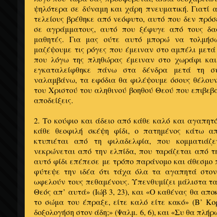
ψηλότερα σε δύναμη και χάρη πνευματική. Γιατί α
τελείους βρέθηκε από νεόφυτο, αυτό που δεν πρό­
σε αγράμματους, αυ­τό που ξέφυγε από τους δα
μαθητές. Για μας ούτε αυτό μπορώ να τολμή­
μαζέψουμε τις ρόγες που έμειναν στο αμπέλι μετά 
που λόγω της πληθώρας έμειναν στο χωράφι και
εγκαταλείφθηκε πά­νω στα δένδρα μετά τη συ
ναλαμβάνω, τα εφόδια θα φιλέψουμε όσους θέ­λουν
του Χριστού του αληθινού βοηθού Θεού που επιβεβα
αποδείξεις.
2. Το κούφιο και άδειο από κάθε καλό και α­γαπη
κάθε θεοφιλή σκέψη φίδι, ο πατημένος κάτω απ
κτυπιέται από τη φιλαδελφία, που κομματιάζ
νεκρώνεται α­πό την ελπίδα, που ταράζεται από 
αυτό φίδι επέπεσε με τρόπο παράνο­μο και άθεσμο 
φύτεψε την ιδέα ότι τάχα όλα τα αγαπητά στον
ωφελούν τους πεθαμένους. Υπενθυ­μίζει μάλιστα τα
Θεός απ’ αυτά» (Ιώβ 3, 23), και «Ο καθένας θα απο
το σώμα του έπραξε, είτε καλό είτε κακό» (Β’ Κορ
δοξολογήση στον άδη;» (Ψαλμ. 6, 6), και «Συ θα πλ