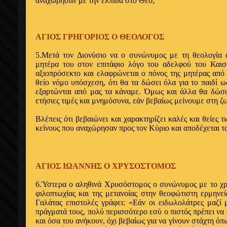
αναχώρη­σαν με την ελπίδα στο Θεό;
ΑΓΙΟΣ ΓΡΗΓΟΡΙΟΣ Ο ΘΕΟΛΟΓΟΣ
5.Μετά τον Διονύσιο να ο συνώνυμος με τη θεολογία ο
μητέρα του στον επιτάφιο λόγο του αδελφού του Και
αξιοπρόσεκτο και ελαφρώνεται ο πόνος της μητέρας από
θείο νόμο υπόσχεση, ότι θα τα δώσει όλα για το παιδί ω
εξαρτώνται από μας τα κάναμε. Όμως και άλλα θα δώσ
ετήσιες τιμές και μνημόσυνα, εάν βεβαίως μείνουμε στη ζ
Βλέπεις ότι βεβαιώνει και χαρακτηρίζει κα­λές και θείες 
κεί­νους που αναχώρησαν προς τον Κύριο και απο­δέχεται 
ΑΓΙΟΣ ΙΩΑΝΝΗΣ Ο ΧΡΥΣΟΣΤΟΜΟΣ
6.Ύστερα ο αληθινά Χρυσόστομος ο συνώνυμος με το χρ
φιλοπτωχίας και της μετανοίας στην θεοφώτιστη ερμηνεί
Γαλάτας επιστολές γράφει: «Εάν οι ειδωλολάτρες μαζί 
πράγματά τους, πολύ περισσότερο εσύ ο πιστός πρέπει να
και όσα του ανήκουν, όχι βεβαίως για να γίνουν στάχτη όπω