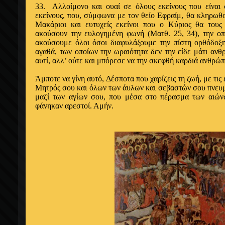
33. Αλλοίμονο και ουαί σε όλους εκείνους που είναι
εκείνους, που, σύμφωνα με τον θείο Εφραίμ, θα κληρω­θ
Μακάριοι και ευ­τυχείς εκείνοι που ο Κύριος θα τους
ακούσουν την ευλογημένη φωνή (Ματθ. 25, 34), την οπ
ακούσουμε όλοι όσοι διαφυλάξουμε την πίστη ορθόδοξ
αγαθά, των οποίων την ωραιότητα δεν την είδε μάτι ανθρ
αυτί, αλλ’ ούτε και μπόρεσε να την σκεφθή καρδιά ανθρώπο
Άμποτε να γίνη αυτό, Δέσποτα που χαρίζεις τη ζωή, με τις 
Μητρός σου και όλων των άυλων και σεβαστών σου πνευμ
μαζί των αγίων σου, που μέσα στο πέρασμα των αιών
φάνηκαν αρεστοί. Αμήν.