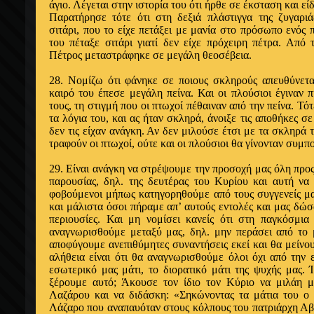
άγιο. Λέγεται στην ιστορία του ότι ήρ­θε σε έκσταση και είδ
Παρατήρησε τότε ότι στη δεξιά πλάστιγγα της ζυγαρι
σιτάρι, που το είχε πετάξει με μανία στο πρόσωπο ενός 
του πέταξε σιτάρι γιατί δεν είχε πρόχειρη πέτρα. Από
Πέτρος μεταστράφηκε σε μεγά­λη θεοσέβεια.
28. Νομίζω ότι φάνηκε σε ποιους σκληρούς α­πευθύνετα
καιρό του έπεσε μεγάλη πείνα. Και οι πλούσιοι έγιναν π
τους, τη στιγμή που οι πτωχοί πέθαιναν από την πείνα. Τότ
τα λόγια του, και ας ήταν σκληρά, άνοιξε τις αποθήκες σε
δεν τις είχαν ανάγκη. Αν δεν μιλού­σε έτσι με τα σκληρά
τραφούν οι πτωχοί, ούτε και οι πλούσιοι θα γίνονταν συμπο
29. Είναι ανάγκη να στρέψουμε την προσοχή μας όλη προς
πα­ρουσίας, δηλ. της δευτέρας του Κυρίου και αυτή να 
φοβούμενοι μή­πως κατηγορηθούμε από τους συγγενείς μ
και μάλιστα όσοι πήραμε απ’ αυτούς εντολές και μας δώσ
περιουσίες. Και μη νομίσει κα­νείς ότι στη παγκόσμι
αναγνωρισθούμε μεταξύ μας, δηλ. μην περά­σει από το 
αποφύγουμε ανεπιθύμητες συναντήσεις εκεί και θα μεί­νο
αλήθεια είναι ότι θα αναγνωρισθούμε όλοι όχι από την 
εσωτερικό μας μάτι, το διορατικό μάτι της ψυχής μας.
ξέρουμε αυτό; Άκουσε τον ίδιο τον Κύριο να μιλάη 
Λαζάρου και να διδάσκη: «Σηκώνοντας τα μάτια του ο
Λάζαρο που αναπαυόταν στους κόλπους του πατριάρχη Αβρ