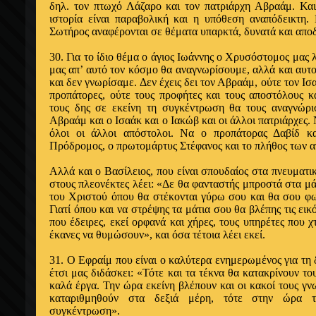
δηλ. τον πτωχό Λάζα­ρο και τον πατριάρχη Αβραάμ. Και
ιστορία είναι παραβολική και η υπόθεση αναπόδεικτη. 
Σωτήρος αναφέρονται σε θέματα υπαρκτά, δυνατά και απο
30. Για το ίδιο θέμα ο άγιος Ιωάννης ο Χρυ­σόστομος μας 
μας απ’ αυτό τον κόσμο θα αναγνωρίσουμε, αλλά και αυτ
και δεν γνωρίσαμε. Δεν έχεις δει τον Αβραάμ, ούτε τον Ι­σ
προπάτορες, ού­τε τους προφήτες και τους αποστόλους 
τους δης σε εκείνη τη συ­γκέντρωση θα τους αναγνώρ
Αβραάμ και ο Ισαάκ και ο Ιακώβ και οι άλλοι πατριάρχες.
όλοι οι άλλοι απόστολοι. Να ο προπάτορας Δαβίδ κ
Πρόδρομος, ο πρωτομάρτυς Στέφανος και το πλήθος των α­
Αλλά και ο Βασίλειος, που είναι σπουδαίος στα πνευματι
στους πλεονέκτες λέει: «Δε θα φανταστής μπρο­στά στα μ
του Χριστού όπου θα στέκονται γύρω σου και θα σου φω
Γιατί όπου και να στρέψης τα μάτια σου θα βλέπης τις ε
που έδειρες, εκεί ορφα­νά και χήρες, τους υπηρέτες που χ
έκανες να θυμώσουν», και όσα τέτοια λέει εκεί.
31. Ο Εφραίμ που είναι ο καλύτερα ενημερω­μένος για τη
έτσι μας διδάσκει: «Τότε και τα τέκνα θα κατακρίνουν του
καλά έργα. Την ώρα εκείνη βλέπουν και οι κακοί τους γν
καταριθμηθούν στα δεξιά μέρη, τότε στην ώρα 
συγκέντρωση».