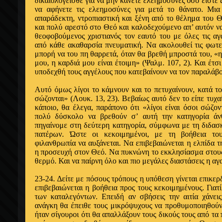
δικαιολογείσθε για να μην κάνετε ελεημοσύνες όσο είστε ζ
να αφήνετε τις ελεημο­σύνες για μετά το θάνατο. Μια 
απαράδεκτη, ντροπιαστική και ξένη από το θέλημα του Θε
και πολύ αρεστό στο Θεό και καλοδεχούμενο απ’ αυτόν να
θεοφο­βούμενος χριστιανός τον εαυτό του με όλες τις α­
από κάθε ακαθαρ­σία πνευματική. Να ακολουθεί τις φωτει
μπορή να του πη θαρρετά, όταν θα βρεθή μπροστά του, «η
μου, η καρδιά μου είναι έτοιμη» (Ψαλμ. 107, 2). Και έτσ
υποδεχθή τους αγγέλους που κατεβαίνουν να τον παραλάβ
Αυτό όμως λίγοι το κάμνουν και το πετυχαί­νουν, κατά το 
σώζονται» (Λουκ. 13, 23). Βεβαίως αυτό δεν το είπε τυχ
κάποιο, θα έ­λεγα, παράπονο ότι «λίγοι είναι όσοι σώζο
πολύ δύσκολο να βρε­θούν σ’ αυτή την κατηγορία άνθ
πηγαίνομε στη δεύτερη κατηγορία, σύμφωνα με τη διδασ
πατέρων. Ώστε οι κεκοιμημένοι, με τη βοή­θεια τ
φιλανθρωπία να αυξάνεται. Να επιβεβαιώνεται η ελπίδα 
η προσευχή στον Θεό. Να πυκνώνη το εκκλησίασμα στους ι
θερμό. Και να παίρνη όλο και πιο μεγάλες διαστάσεις η αγ
23-24. Δείτε με πόσους τρόπους η υπόθεση γί­νεται επικε
επιβεβαιώνεται η βοήθεια προς τους κεκοιμημένους. Γιατ
των καταλεγόντων. Επειδή αν σβήσεις την αιτία χάνει
ανάγκη θα έπειθε τους μι­κρόψυχους να προθυμοποιηθούν 
ήταν σίγουροι ότι θα απαλλάξουν τους δικούς τους από τα