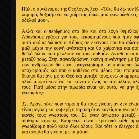
Πάλι ο συνώνυμος της Θεολογίας λέει: «Τότε θα δω τον Κ
λα­μπρό, δοξασμένο, να χαίρεται, όπως μου φανερώ­θηκες
αδελφέ μου».
Αλλά και ο περίφημος στο βίο και στο λόγο θεμέλιος
Αθανάσιος γράφει για τους κεκοιμημένους που ήταν αφ
αυτό ακόμα δώρισε ο Κύριος σε εκείνους που θα σώζοντα
μαζί μέχρι την κοινή ανάσταση και θα χαίρονται και έτσ
θεϊκά δώρα που μέλλουν να τους δοθούν. Αντίθε­τα οι 
μεταξύ τους. Στην πανανθρώπινη εκείνη συνάντηση με ξέ
των ανθρώπων θα είναι αναγνωρίσιμα τα πρόσωπα όλ
αποχωρισμός και πάη ο καθέ­νας στο μέρος που ετοίμασ
δίκαιοι θα πάνε με το Θεό και μεταξύ τους, ενώ οι αμαρ
αλλά μπορεί να είναι και κοντά ο ένας με τον άλλον, αλ
τους. Γιατί μέσα στην τιμωρία είναι και αυτό, να μην 
γνωριμίας».
32. Άραγε τότε ποια ντροπή θα τους γίνεται αν δεν είναι
είναι μεγάλη και φοβερή η ντροπή όταν κανείς και γνωρίζει
κανείς τους γνωστούς του. Σε έναν άγνωστο μεταξύ 
αίσθημα ντροπής. Ε­πομένως είναι πέρα από κάθε αμφι
γνωρίζουμε πολύ καλά όλοι ό­λους. Και τότε ο έλεγχος
και ανομία θα γίνεται με τα μάτια.