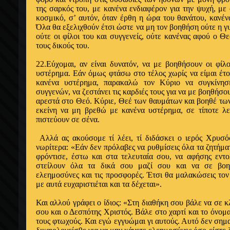
της σαρκός του, με κα­νένα ενδιαφέρον για την ψυχή, με
κοσμικό, σ’ αυτόν, όταν έρθη η ώρα του θανάτου, κανένα
Όλα θα εξελιχθούν έτσι ώστε να μη τον βοηθήση ούτε η γυν
ούτε οι φίλοι του και συγγενείς, ούτε κανένας αφού ο Θ
τους δι­κούς του.
22.Εύχομαι, αν είναι δυνατόν, να με βοηθήσουν οι φί
υστέρη­μα. Εάν όμως φτάσω στο τέλος χωρίς να είμαι έ­
κανένα υστέρη­μα, παρακαλώ τον Κύριο να συγκίνησ
συγγενών, να ζεστάνει τις καρδιές τους για να με βοηθήσο
αρεστά στο Θεό. Κύριε, Θεέ των θαυμάτων και βοηθέ τω
εκεί­νη να μη βρεθώ με κανένα υστέρημα, σε τίποτε λ
πιστεύουν σε σέ­να.
Αλλά ας ακούσομε τί λέει, τί διδάσκει ο ιε­ρός Χρυσό
νωρίτερα: «Εάν δεν πρόλαβες να ρυθμίσεις όλα τα ζη­τήμα
φρόντισε, έ­στω και στα τελευταία σου, να αφήσης εντ
στείλουν όλα τα δικά σου μαζί σου και να σε βοηθ
ελεημοσύνες και τις προσφορές. Έτσι θα μαλακώσεις το
με αυτά ευχαριστιέται και τα δέχεται».
Και αλλού γράφει ο ίδιος: «Στη διαθήκη σου βάλε να σε 
σου και ο Δεσπότης Χριστός. Βάλε στο χαρτί και το όνομ
τους φτω­χούς. Και εγώ εγγυώμαι γι αυτούς. Αυτό δεν ση­μ