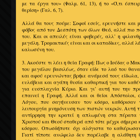
με τα έργα του» (Ψαλμ. 61, 13), ή το «Ό,τι έσπει
θερίση» (Γαλ. 6, 7).
Αλλά θα τους πούμε: Σοφοί εσείς, ερευνήστε και μ
φόβος από τον Δεσπότη των όλων Θεό, αλλά πιο π
του. Και οι απειλές είναι φοβερές, αλλ’ η φιλα
μεγάλη. Τρομακτικές είναι και οι καταδίκες, αλλά λ
καλωσύνη του.
3. Ακούστε τι λέει η θεία Γραφή: Πως ο Ιούδας ο Μα
του μεγά­λου βασιλέως, όταν είδε το λαό του θαν
και αφού ερευνώντας βρήκε α­νάμεσά τους είδωλα
ευλάβεια και αγάπη θυσία καθαρτική για τον κα­θέ
για ευσπλαχνία Κύριο. Και γι’ αυτή του την πρ
επαινεί η Γραφή. Αλλά και οι θείοι Από­στολοι,
Λόγου, που σα­γήνευσαν τον κόσμο, καθόρισαν 
λειτουργία μνημόνευση των πιστών νε­κρών. Αυτή 
αντίρ­ρηση την κρατεί η απλωμένη στα πέρατα 
Χριστού και Θεού σταθερά από τότε μέχρι σήμερα κ
κόσμου. Οπωσδήποτε όχι αλόγιστα το καθιέ­ρωσαν
Γιατί τίποτε ανώ­φελο δεν παρέλαβε η αλάθητη θ