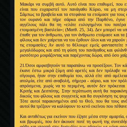
Μακάρι να συμβή αυτό. Αυτό είναι που επιθυ­μεί, που επ
είναι που ευχαριστεί τον πανάγαθο Κύριο, να μη στερ
Σάμπως τα βραβεία και τα στεφάνια τα ετοίμασε για τους 
τον ουρανό και πήρε σάρκα από την Παρθένο, έγινε
αγγέλους πάλι θα πη «ελάτε ευλογημένοι του πα­τέρ
ετοιμασμένη βα­σιλεία»; (Ματθ. 25, 34). Δεν μπορεί να 
έπαθε για τον άνθρωπο, για τον άνθρωπο ετοίμασε και τα 
φίλους και δεν χαίρεται να του έρθουν όλοι και να χαρούν μ
τις ετοιμασίες; Αν αυτό το θέ­λουμε εμείς φανταστείτε
μεγαλόδωρος και από τη φύση του πανά­γαθος και φιλάνθ
ρισσότερο μοιράζοντας και παρέχοντας δώρα, α­πό όσο χαίρ
21.Όσοι αμφισβητούν τα παραπάνω να προ­σέξουν. Τον κ
έκανε έστω μικρά ζύμη από αρετές και δεν πρόλαβε να
σίγουρα, ήταν στην επιθυμία του, αλλά είτε από αμέλεια,
ατολμία, είτε από αναβολή, σήμερα - αύριο, και τον πρό
απρόσμενα, χωρίς να το περιμένη, αυτόν δεν πρόκειται
Κριτής και Δεσπότης. Στην περίπτωση αυτή θα παρακίνη
δικούς του φίλους και συγγενείς και θα συγκίνηση τις ψυχ
Τότε αυτοί παρακινημένοι από το Θεό, που θα τους ανά
αυτοί θα τρέξουν να καλύψουν το κενό εκείνου που πέθανε
Και αντιθέτως για εκείνον που έζησε μέσα στην αμαρτία,
και βρωμιές, που δεν άκουσε ποτέ τη φωνή της συνει­δή
φόβο και ντρο­πή στις δυσωδίες των ηδονών με μόνη φρον