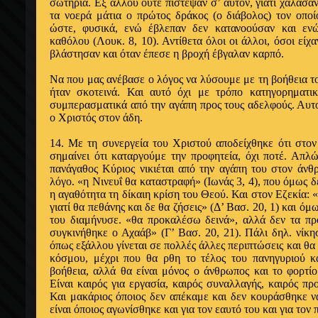
σωτηρία. Εξ άλλου ούτε πίστεψαν σ’ αυ­τόν, γιατί χάλασαν
τα νοερά μάτια ο πρώτος δράκος (ο διάβολος) τον οποί
ώστε, φυ­σικά, ενώ έβλεπαν δεν κατανοούσαν και ενώ
καθόλου (Λουκ. 8, 10). Αντίθετα όλοι οι άλλοι, όσοι είχ
βλάστησαν και όταν έπεσε η βροχή έβγαλαν καρπό.
Να που μας ανέβασε ο λόγος να λύσουμε με τη βοήθεια 
ήταν σκοτεινά. Και αυτό όχι με τρόπο κατηγορηματι­κό
συμπερασματικά α­πό την αγάπη προς τους αδελφούς. Αυτ
ο Χριστός στον άδη.
14. Με τη συνεργεία του Χριστού αποδείχθη­κε ότι στον
σημαίνει ότι καταργούμε την προφητεία, όχι ποτέ. Α­πλ
πανάγαθος Κύ­ριος νικιέται από την αγάπη του στον άνθρ
λόγο. «η Νινευΐ θα καταστραφή» (Ιωνάς 3, 4), που όμως δ
η αγαθότητα τη δίκαιη κρίση του Θεού. Και στον Εζεκία: 
γιατί θα πεθάνης και δε θα ζήσεις» (Δ’ Βασ. 20, 1) και ό
του διαμήνυσε. «θα προκαλέσω δεινά», αλ­λά δεν τα πρ
συγκι­νήθηκε ο Αχαάβ» (Γ’ Βασ. 20, 21). Πάλι δηλ. νί­κ
όπως εξάλλου γίνεται σε πολλές άλλες περιπτώσεις και θα γ
κόσμου, μέχρι που θα ρθη το τέλος του πανηγυριού κ
βοήθεια, αλλά θα είναι μόνος ο άν­θρωπος και το φορτίο
Είναι καιρός για εργασία, καιρός συναλλα­γής, καιρός π
Και μακάριος όποιος δεν απέκαμε και δεν κουράσθη­κε ν
είναι όποιος α­γωνίσθηκε και για τον εαυτό του και για τον 