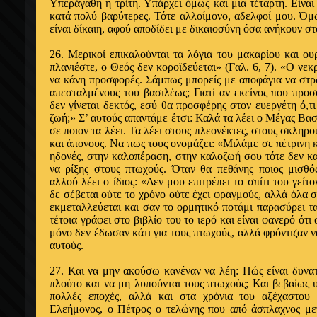
Υπεράγαθη η τρίτη. Υπάρχει όμως και μια τέταρτη. Είναι 
κατά πολύ βαρύτερες. Τότε αλλοίμονο, αδελφοί μου. Όμ
είναι δί­καιη, αφού αποδίδει με δικαιοσύνη όσα ανήκουν σ
26. Μερικοί επικαλούνται τα λόγια του μακα­ρίου και 
πλανιέ­στε, ο Θεός δεν κοροϊδεύεται» (Γαλ. 6, 7). «Ο νε­
να κάνη προσφο­ρές. Σάμπως μπορείς με αποφάγια να στ
απεσταλμένους του βα­σιλέως; Γιατί αν εκείνος που προ
δεν γίνεται δεκτός, εσύ θα προσφέρης στον ευεργέτη ό,τ
ζωή;» Σ’ αυτούς απαντάμε έτσι: Καλά τα λέει ο Μέγας Βα
σε ποιον τα λέει. Τα λέει στους πλεονέκτες, στους σκληρ
και άπονους. Να πως τους ονομάζει: «Μιλάμε σε πέ­τρινη 
ηδονές, στην καλοπέραση, στην καλοζωή σου τότε δεν κ
να ρίξης στους πτωχούς. Όταν θα πεθάνης ποιος μισθός 
αλλού λέει ο ίδιος: «Δεν μου επιτρέπει το σπίτι του γείτ
δε σέβεται ούτε το χρόνο ούτε έχει φραγμούς, αλλά όλα σ
εκμεταλλεύεται και σαν το ορμητικό ποτάμι παρασύρει 
τέτοια γράφει στο βιβλίο του το ιερό και είναι φανερό ότι
μόνο δεν έδω­σαν κάτι για τους πτωχούς, αλλά φρόντιζαν 
αυτούς.
27. Και να μην ακούσω κανέναν να λέη: Πώς είναι δυνα
πλούτο και να μη λυπούνται τους πτωχούς; Και βεβαίως 
πολλές εποχές, αλλά και στα χρόνια του αξέχαστου
Ελεήμονος, ο Πέτρος ο τελώ­νης που από άσπλαχνος με