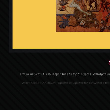
Γενικά Θέματα |
Ο Σύνδεσμός μας |
πατήρ Μάξιμος |
Αντιαιρετικά
Άγιος Κοσμάς Ο Αιτωλός - Ορθόδοξος Ιεραποστολικός Σύνδεσμος