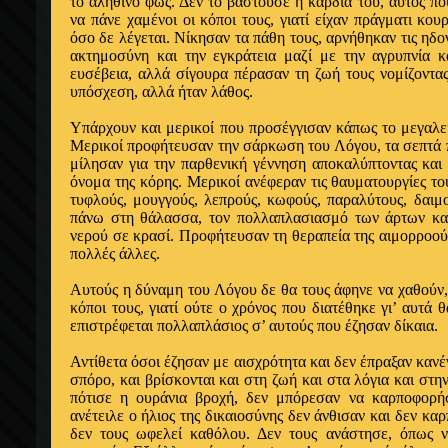
το αληθι­νό φως. Δεν το βαστούσε η καρδιά του, αυτός πο
να πάνε χαμένοι οι κόποι τους, γιατί είχαν πράγματι κο
όσο δε λέγεται. Νίκησαν τα πάθη τους, αρνήθηκαν τις ηδον
ακτημοσύνη και την εγκράτεια μαζί με την αγρυπνία 
ευσέβεια, αλλά σίγουρα πέρασαν τη ζωή τους νομίζοντα
υπόσχε­ση, αλλά ήταν λάθος.
Υπάρχουν και μερικοί που προσέγγισαν κά­πως το μεγαλε
Με­ρικοί προφήτευσαν την σάρκωση του Λόγου, τα σεπτά 
μίλησαν για την παρθενική γέννηση αποκαλύπτοντας και 
όνομα της κόρης. Μερικοί ανέφεραν τις θαυματουργίες το
τυφλούς, μουγγούς, λεπρούς, κωφούς, παραλύτους, δαιμο
πάνω στη θάλασσα, τον πολλαπλασια­σμό των άρτων κα
νερού σε κρασί. Προφήτευσαν τη θεραπεία της αιμορροού
πολλές άλλες.
Αυτούς η δύναμη του Λόγου δε θα τους άφηνε να χαθούν,
κόποι τους, γιατί ούτε ο χρόνος που διατέθηκε γι’ αυτά θ
επιστρέφεται πολλαπλάσιος σ’ αυτούς που έζησαν δίκαια.
Αντίθετα όσοι έζησαν με αισχρότητα και δεν έπραξαν κανέν
σπόρο, και βρίσκονται και στη ζωή και στα λό­για και στη
πότισε η ουράνια βροχή, δεν μπόρεσαν να καρποφο­ρή
ανέτειλε ο ήλιος της δικαιοσύνης δεν άνθισαν και δεν κα
δεν τους ωφελεί καθόλου. Δεν τους ανάστησε, όπως νο