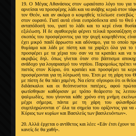
19. Ο Μέγας Αθανάσιος στον ωραιότατο λό­γο του για τ
αρνεί­σαι να προσφέρης λάδι και να ανάβης κεριά στον τά
τον Θεόν, και αν ακόμα ο κοιμηθείς τελείωσε ευσεβώς 
στον ουρανό. Γιατί αυτά είναι ευπρόσδεκτα από το Θεό
ανταπόδοσή του, γιατί το λάδι και το κερί είναι θυσία 
εξιλέωση. Η δε αγαθοεργία φέρνει τελικά προσαύξηση 
σκο­πός του προσφέροντος για την ψυχή κοιμηθέντος είναι
έχει μικρό παιδί άρρωστο και αδύναμο, για το οποίο προ
θυμίαμα και λάδι με πίστη και τα χαρίζει όλα για το 
προσφέρει με τα χέρια του σαν να τα κρατάει και να τ
ακριβώς δηλ. όπως γίνεται όταν στο βάπτισμα αποκη
ανάδοχο για λογαριασμό του νηπίου. Παρομοίως πρέπει να
πιστός στον Κύριο, ότι κρατάει και προσφέρει τα κερ
προσφέρονται για τη λύτρωσή του. Έτσι με τη χάρη του Θ
με πίστη δε θα πάει χαμένη. Να είστε σίγουροι ότι οι θείο
διδάσκαλοι και οι θεόπνευστοι πατέρες, αφού πρώτ
φωτίσθηκαν καθόρισαν με τρόπο θεάρεστο τις λειτουρ
ψαλμωδίες, που γίνονται κάθε χρόνο στη μνήμη εκείνω
μέχρι σήμερα, πάντα με τη χάρη του φιλανθρώπ
συμπληρώνονται σ’ όλα τα σημεία του ορίζοντος για να δ
Κύριος των κυρίων και Βασι­λεύς των βασιλευόντων».
20. Αλλά έρχεται ο αντίθετος και λέει: «Εάν έτσι έχουν τ
κα­νείς δε θα χαθή».