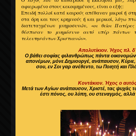
αφιερωμένο στους κεκοιμημένους, είναι ο εξής:
Επειδή πολλοί κατά καιρούς απέθαναν μικροί ή στη
στα όρη και τους κρημνούς ή και μερικοί, λόγω πτ
διατεταγμένων μνημοσυνών,
«οι θείοι Πατέρες
θέσπισαν το μνημόσυνο αυτό υπέρ πάντων τ
τελευτησάντων Χριστιανών».
Απολυτίκιον. Ήχος πλ. δ’
Ο βάθει σοφίας φιλανθρώπως πάντα οικονομών,
απονέμων, μόνε Δημιουργέ, ανάπαυσον, Κύριε
σου, εν Σοι γαρ ανέθεντο, τω Ποιητή και Π
Κοντάκιον. Ήχος ο αυτός
Μετά των Αγίων ανάπαυσον, Χριστέ, τας ψυχάς τ
έστι πόνος, ου λύπη, ου στεναγμός, αλλά