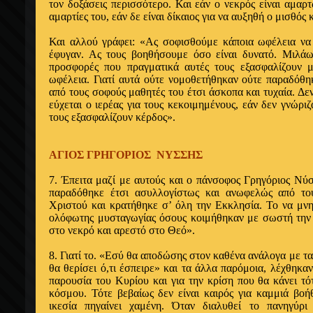
τον δοξάσεις περισσότερο. Και εάν ο νεκρός είναι αμαρτ
αμαρτίες του, εάν δε είναι δίκαιος για να αυξηθή ο μισθός 
Και αλλού γράφει: «Ας σοφισθούμε κάποια ωφέλεια να
έφυγαν. Ας τους βοηθήσουμε όσο είναι δυνατό. Μιλάω 
προσφορές που πραγ­ματικά αυτές τους εξασφαλίζουν μ
ωφέλεια. Γιατί αυτά ούτε νομοθε­τήθηκαν ούτε παραδόθ
από τους σοφούς μαθητές του έτσι άσκοπα και τυχαία. Δε
εύ­χεται ο ιερέας για τους κεκοιμημένους, εάν δεν γνώρι
τους εξασφαλίζουν κέρδος».
ΑΓΙΟΣ ΓΡΗΓΟΡΙΟΣ ΝΥΣΣΗΣ
7. Έπειτα μαζί με αυτούς και ο πάνσοφος Γρηγόριος Νύσ
πα­ραδόθηκε έτσι ασυλλογίστως και ανωφελώς από το
Χριστού και κρα­τήθηκε σ’ όλη την Εκκλησία. Το να μν
ολόφωτης μυσταγω­γίας όσους κοιμήθηκαν με σωστή την 
στο νεκρό και αρεστό στο Θεό».
8. Γιατί το. «Εσύ θα αποδώσης στον καθένα ανάλογα με τα
θα θερίσει ό,τι έσπειρε» και τα άλλα παρόμοια, λέ­χθηκ
παρουσία του Κυρίου και για την κρίση που θα κάνει τότ
κόσμου. Τότε βεβαίως δεν είναι καιρός για καμμιά βοή
ικεσία πηγαίνει χαμένη. Όταν δια­λυθεί το πανηγύρ