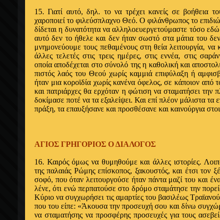
15. Γιατί αυτό, δηλ. το να τρέχει κανείς σε βοήθεια το
χαροποιεί το φιλεύσπλαχνο Θεό. Ο φιλάνθρωπος το επιδιώκε
δίδεται η δυνατότητα να αλληλοευεργετούμαστε τόσο εδώ 
αυτό δεν το ήθελε και δεν ήταν σωστό στα μάτια του δεν
μνημονεύουμε τους πεθαμέ­νους στη θεία λειτουργία, να 
άλλες τελετές στις τρεις ημέρες, στις εννέα, στις σαρά
οποία αποδέχεται στο σύνολό της η καθολική και αποστολ
πιστός λαός του Θεού χωρίς καμμιά επιφύλαξη ή αμφισβ
ήταν μια κοροϊδία χωρίς κανένα όφελος, σε κάποιον από 
και πατριάρχες θα ερχόταν η φώτιση να σταματήσει την 
δοκίμασε ποτέ να τα εξα­λείψει. Και επί πλέον μάλιστα τα
πράξη, τα επαυξήσανε και προσθέσανε και καινούργια στοι
ΑΓΙΟΣ ΓΡΗΓΟΡΙΟΣ Ο ΔΙΑΛΟΓΟΣ
16. Καιρός όμως να θυμηθούμε και άλλες ι­στορίες. Λοιπ
της παλαιάς Ρώμης επίσκοπος, ξακουστός, και έτσι τον ξ
σοφό, που ό­ταν λειτουργούσε ήταν πάντα μαζί του και έν
λένε, ότι ενώ περπα­τούσε στο δρόμο σταμάτησε την πορε
Κύριο να συγχωρήσει τις α­μαρτίες του βασιλέως Τραϊανο
που του είπε: «Άκουσα την προ­σευχή σου και δίνω συγχ
να σταματήσης να προσφέρης προσευ­χές για τους ασεβείς