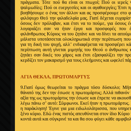
πράγματα. Τότε πού θα είναι οι πτωχοί; Πού οι ιερείς
ψαλμωδίες; Πού οι ευεργεσίες και οι αγαθοεργίες; Έτσι π
βοηθήσουμε ο ένας τον άλλον και ας προσφέρουμε στο φ
φιλόψυχο Θεό την φιλαδελφία μας. Γιατί δέχεται ευχαρίσ
όσους δεν πρόλαβαν, και έτσι να το πούμε, για όσους έ
λογαριάζει σαν να ήταν έργα και προσφορές που έ
φιλάνθρωπος Κύ­ριος να του ζητάνε και να δίνει τα αιτούμ
μάλιστα υποτάσσεται ολο­κληρωτικά στην περίπτωση που 
για τη δική του ψυχή, αλλ’ ενδια­φέρεται να προσφέρει κά
περίπτωση αυτή γίνεται μιμητής του Θεού ο άνθρωπος κ
ζητάει σαν δικές του χάρες και έτσι εξασφαλίζει την πρ
κερδίζει τον μακαρισμό για τους ελεήμονες και ωφελεί πά
ΑΓΙΑ ΘΕΚΛΑ, ΠΡΩΤΟΜΑΡΤΥΣ
9.Γιατί όμως θεωρείται το πράγμα τόσο δύ­σκολο; Μή
θάνατό της δεν την έσωσε η πρωτομάρτυς; Αλλά πιθανόν ν
αξία της ως πρωτομάρτυς την έσωσε και έπρεπε να ακουσθ
λέγω πάνω σ’ αυτό: Σύμφωνοι. Εκεί ήταν η πρωτομάρτυς. 
η παράκληση! Έγινε για μια ειδωλολάτρισσα, που υπηρε
ξένο κύριο. Εδώ ένας πιστός απευθύνεται στον ίδιο Κύριο
κοντά αυτά και σύγκρινέ τα και θα σου φύγει κάθε αμφιβολ