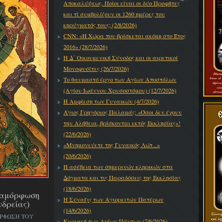
Αποκαλύψεως. Ποίοι είναι οι δύο Προφήτες
και τί συμβολίζουν οι 1260 ημέρες του
κηρύγματός τους; (2/8/2026)
CNN: «Η Χώρα που βρίσκεται ακόμη στο Έτος
2016» (28/7/2026)
Η Δ΄ Οικουμενική Σύνοδος και οι αιρετικοί
Μονοφυσίτες (26/7/2026)
Το θαυμαστό έργο των Αγίων Αποστόλων
(Αγίου Ιωάννου Χρυσοστόμου) (12/7/2026)
Η Αμφίεση των Γυναικών (4/7/2026)
Άγιος Γρηγόριος Παλαμάς: «Όσοι δεν έχουν
την Αλήθεια, βρίσκονται εκτός Εκκλησίας»!
(22/6/2026)
«Μνημονεύετε της Γυναικός Λώτ...»
(20/6/2026)
Η ασέβεια των σημερινών κληρικών στα
Δόγματα και τις Παραδόσεις της Εκκλησίας
(18/6/2026)
εταμόρφωση
Η Σύναξις των Αγιορειτών Πατέρων
νδρείας)
(14/6/2026)
ΟΡΦΩΣΗ ΤΟΥ
Κυριακή των Αγίων Πάντων (7/6/2026)