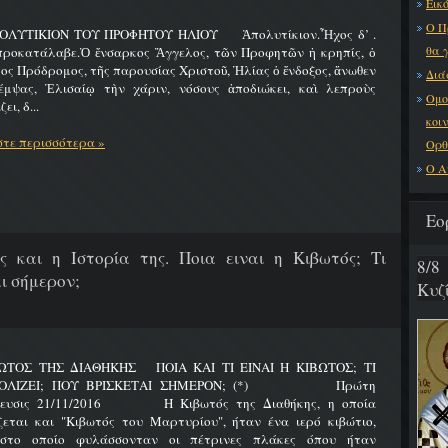
Εικό
Ο Π
ΟΛΥΤΙΚΙΟΝ ΤΟΥ ΠΡΟΦΗΤΟΥ ΗΛΙΟΥ Ἀπολυτίκιον.Ἦχος δ’ .
θα 
προκατάλαβε.Ὁ ἔνσαρκος Ἄγγελος, τῶν Προφητῶν ἡ κρηπίς, ὁ
ος Πρόδρομος, τῆς παρουσίας Χριστοῦ, Ἠλίας ὁ ἔνδοξος, ἄνωθεν
Διά
έμψας, Ἐλισαίῳ τὴν χάριν, νόσους ἀποδιώκει, καὶ λεπροὺς
Ομο
ει, δ...
κοι
τε περισσότερα »
Ορθ
Ο Α
Εο
ς και η Ιστορία της. Ποια ειναι η Κιβωτός; Τι
8/8
ι σήμερον;
Κυζ
ΩΤΟΣ ΤΗΣ ΔΙΑΘΗΚΗΣ ΠΟΙΑ ΚΑΙ ΤΙ ΕΙΝΑΙ Η ΚΙΒΩΤΟΣ; ΤΙ
ΟΛΙΖΕΙ; ΠΟΥ ΒΡΙΣΚΕΤΑΙ ΣΗΜΕΡΟΝ; (*) Πρώτη
ίευσις 21/11/2016 Η Κιβωτός της Διαθήκης, η οποία
ζεται και "Κιβωτός του Μαρτυρίου", ήταν ένα ιερό κιβώτιο,
στο οποίο φυλάσσονταν οι πέτρινες πλάκες όπου ήταν