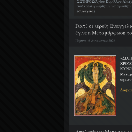
ΣΩΤΗΡΟΣ(Ἁγίου Κυρίλλου Ἀλεξα
πού καλά γνωρίζουν νά ἀγωνίζοντα
συνέχεια
(
)
Γιατί οι ιερείς Ευαγγε
έγινε η Μεταμόρφωση το
Πέμπτη, 6 Αυγούστου 2026
«ΔΙΑΤ
ΧΡΟΝ
ΚΥΡΙΟ
Μεταμο
σημαντ
Διαβάσ
Απολυτίκιον Μεταμορφώσ