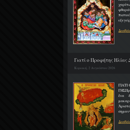
χαρίτ
φθορά
πιστο
εξεγείρ
Διαβάσ
Γιατί ο Προφήτης Ηλίας 
Κυριακή, 2 Αυγούστου 2026
ΓΙΑΤΙ
ΓΗΣΠρ
ἕνα 
μακαρ
Ἀριστ
σημαντ
Διαβάσ