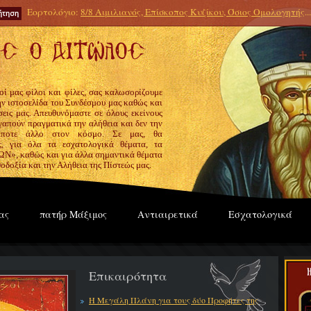
Εορτολόγιο:
8/8 Αιμιλιανός, Επίσκοπος Κυζίκου, Όσιος Ομολογητής
...
οί μας φίλοι και φίλες, σας καλωσορίζουμε
την ιστοσελίδα του Συνδέσμου μας καθώς και
εις μας. Απευθυνόμαστε σε όλους εκείνους
γαπούν πραγματικά την αλήθεια και δεν την
ίποτε άλλο στον κόσμο. Σε μας, θα
ς, για όλα τα εσχατολογικά θέματα, τα
», καθώς και για άλλα σημαντικά θέματα
οδοξία και την Αλήθεια της Πίστεώς μας.
ας
πατήρ Μάξιμος
Αντιαιρετικά
Εσχατολογικά
Επικαιρότητα
Η Μεγάλη Πλάνη για τους δύο Προφήτες της