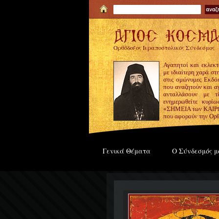
Ορθόδοξος Ιεραποστολικός Σύνδεσμος
Αγαπητοί και εκλεκτ
με ιδιαίτερη χαρά σ
στις ομώνυμες Εκδόσ
που αναζητούν και α
ανταλλάσουν με τ
ενημερωθείτε κυρίω
«ΣΗΜΕΙΑ των ΚΑΙΡΩΝ
που αφορούν την Ορθ
Γενικά Θέματα
Ο Σύνδεσμός μ