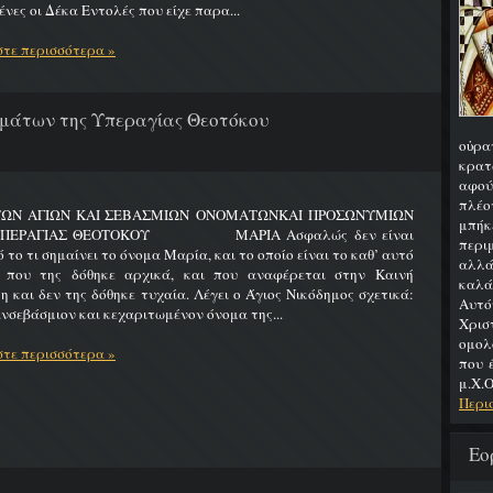
νες οι Δέκα Εντολές που είχε παρα...
τε περισσότερα »
μάτων της Υπεραγίας Θεοτόκου
οὐρα
κρατ
αφού
πλέο
ΤΩΝ ΑΓΙΩΝ ΚΑΙ ΣΕΒΑΣΜΙΩΝ ΟΝΟΜΑΤΩΝΚΑΙ ΠΡΟΣΩΝΥΜΙΩΝ
μπήκ
ΥΠΕΡΑΓΙΑΣ ΘΕΟΤΟΚΟΥ ΜΑΡΙΑ Ασφαλώς δεν είναι
περιμ
 το τι σημαίνει το όνομα Μαρία, και το οποίο είναι το καθ’ αυτό
αλλά
 που της δόθηκε αρχικά, και που αναφέρεται στην Καινή
καλά
η και δεν της δόθηκε τυχαία. Λέγει ο Άγιος Νικόδημος σχετικά:
Αυτό
νσεβάσμιον και κεχαριτωμένον όνομα της...
Χρι
ομολ
τε περισσότερα »
που 
μ.Χ.Ο
Περι
Εο