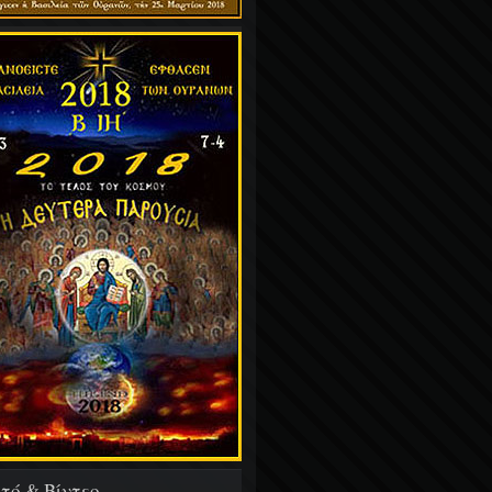
τό & Βίντεο