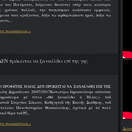
ων του Πνεύματος, διέμειναν θανόντες υπέρ νουν, ανώτεροι
ς χρόνοις πολλοίς, την παγκόσμιον ανάστασιν εμφανώς,
ύμενοι τους κράζοντας, δόξα τω αφθαρτώσαντι ημάς, δόξα τω
αντι,...
τε περισσότερα »
ΔΕΝ πρόκειται να ξαναέλθει επί της γης
 Ο ΠΡΟΦΗΤΗΣ ΗΛΙΑΣ ΔΕΝ ΠΡΟΚΕΙΤΑΙ ΝΑ ΞΑΝΑΕΛΘΕΙ ΕΠΙ ΤΗΣ
ώτη Δημοσίευσις 20/07/2017Κατωτέρω δημοσιεύουμε αὐτούσιο
δημοσίευμα μέ τίτλο «Θά ξαναέλθει ὁ Ἠλίας;» τοῦ
ιστοῦ Στεργίου Σάκκου, Καθηγητοῦ τῆς Καινῆς Διαθήκης, τοῦ
οτελείου Πανεπιστημίου Θεσσαλονίκης, σχετικά μέ τό πολύ
ικό θέμα τοῦ ...
τε περισσότερα »
Δείτ