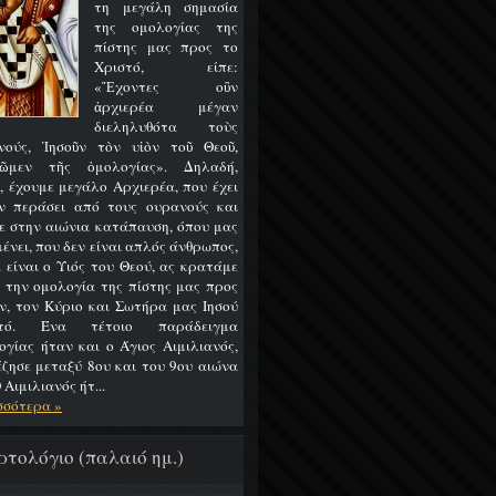
τη μεγάλη σημασία
της ομολογίας της
πίστης μας προς το
Χριστό, είπε:
«Ἔχοντες οὒν
ἀρχιερέα μέγαν
διεληλυθότα τοὺς
νούς, Ἰησοῦν τὸν υἱὸν τοῦ Θεοῦ,
ῶμεν τῆς ὁμολογίας». Δηλαδή,
, έχουμε μεγάλο Αρχιερέα, που έχει
ν περάσει από τους ουρανούς και
ε στην αιώνια κατάπαυση, όπου μας
ένει, που δεν είναι απλός άνθρωπος,
 είναι ο Υιός του Θεού, ας κρατάμε
 την ομολογία της πίστης μας προς
ν, τον Κύριο και Σωτήρα μας Ιησού
στό. Ένα τέτοιο παράδειγμα
ογίας ήταν και ο Άγιος Αιμιλιανός,
έζησε μεταξύ 8ου και του 9ου αιώνα
 Αιμιλιανός ήτ...
σσότερα »
ρτολόγιο (παλαιό ημ.)