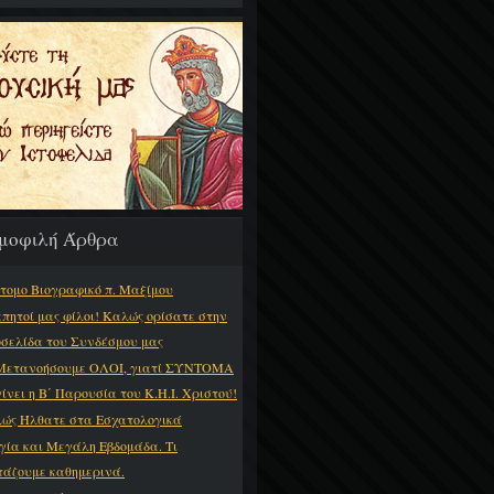
μοφιλή Άρθρα
τομο Βιογραφικό π. Μαξίμου
πητοί μας φίλοι! Καλώς ορίσατε στην
οσελίδα του Συνδέσμου μας
Μετανοήσουμε ΟΛΟΙ, γιατί ΣΥΝΤΟΜΑ
γίνει η Β΄ Παρουσία του Κ.Η.Ι. Χριστού!
ώς Ήλθατε στα Εσχατολογικά
γία και Μεγάλη Εβδομάδα. Τι
τάζουμε καθημερινά.