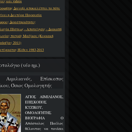
νες και videos
ροφήτης Δανιήλ αποκαλύπτει το πότε
γίνει η Δευτέρα Παρουσία
φορες Δραστηριότητες
λογία Πίστεως - Αποτείχισις - Διακοπή
νωνίας πατρός Μαξίμου (Κυριακή
οδοξίας 2011)
ντίχριστος Ήλθεν 1983,2013
ρτολόγιο (νέο ημ.)
 Αιμιλιανός, Επίσκοπος
ίκου, Όσιος Ομολογητής
ΑΓΙΟΣ ΑΙΜΙΛΙΑΝΟΣ,
ΕΠΙΣΚΟΠΟΣ
ΚΥΖΙΚΟΥ,
ΟΜΟΛΟΓΗΤΗΣ
ΒΙΟΓΡΑΦΙΑ Ο
Απόστολος Παύλος
θέλοντας να τονίσει