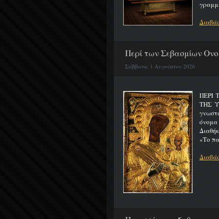
γραμμέ
Διαβάσ
Περί των Σεβασμίων Ονο
Σάββατο, 1 Αυγούστου 2026
ΠΕΡΙ 
ΤΗΣ 
γνωστό
όνομα
Διαθήκ
«Το πα
Διαβάσ