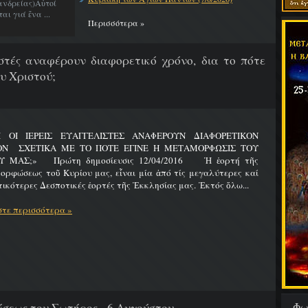
νδρείας)Αὐτοί
ι γιά ἕνα ...
Περισσότερα »
λιστές αναφέρουν διαφορετικό χρόνο, δια το πότε
υ Χριστού;
Ι ΟΙ ΙΕΡΕΙΣ ΕΥΑΓΓΕΛΙΣΤΕΣ ΑΝΑΦΕΡΟΥΝ ΔΙΑΦΟΡΕΤΙΚΟΝ
ΟΝ ΣΧΕΤΙΚΑ ΜΕ ΤΟ ΠΟΤΕ ΕΓΙΝΕ Η ΜΕΤΑΜΟΡΦΩΣΙΣ ΤΟΥ
Υ ΜΑΣ;» Πρώτη δημοσίευσις 12/04/2016 Ἡ ἑορτή τῆς
ρφώσεως τοῦ Κυρίου μας, εἶναι μία ἀπό τίς μεγαλύτερες καί
ικότερες Δεσποτικές ἑορτές τῆς Ἐκκλησίας μας. Ἐκτός ὅλω...
τε περισσότερα »
Φω
εως του Σωτήρος - 6 Αυγούστου