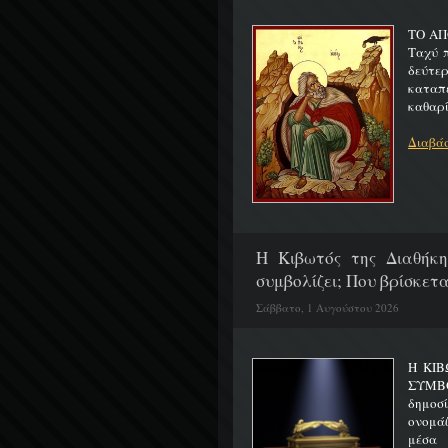
ΤΟ ΑΠ
Ταχύ 
δεύτερ
καταπ
καθαρίζ
Διαβάσ
H Κιβωτός της Διαθήκη
συμβολίζει; Που βρίσκετα
Σάββατο, 1 Αυγούστου 2026
Η ΚΙΒ
ΣΥΜΒ
δημοσ
ονομά
μέσα 