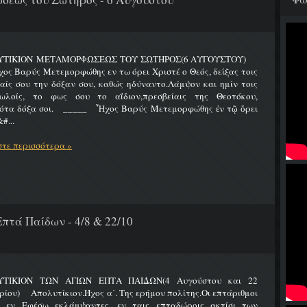
ΥΤΙΚΙΟΝ ΜΕΤΑΜΟΡΦΩΣΕΩΣ ΤΟΥ ΣΩΤΗΡΟΣ(6 ΑΥΓΟΥΣΤΟΥ)
Βαρύς Μετεμορφώθης εν τω όρει Χριστέ ο Θεός, δείξας τοις
ίς σου την δόξαν σου, καθώς ηδύναντο.Λάμψον και ημίν τοις
ωλοίς, το φως σου το αΐδιον,πρεσβείαις της Θεοτόκου,
ότα δόξα σοι. _____ Ἦχος Βαρύς Μετεμορφώθης ἐν τῷ ὄρει
#...
τε περισσότερα »
πτά Παίδων - 4/8 & 22/10
ΤΙΚΙΟΝ ΤΩΝ ΑΓΙΩΝ ΕΠΤΑ ΠΑΙΔΩΝ(4 Αυγούστου και 22
ίου) Απολυτίκιον.Ήχος α΄. Της ερήμου πολίτης.Οι επτάριθμοι
ς εν Εφέσω εκλάμψαντες, εν ταις επταδώροις ακτίσι των