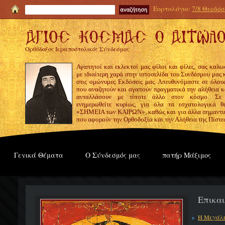
Εορτολόγιο:
7/8 Θεοδόσι
Ορθόδοξος Ιεραποστολικός Σύνδεσμος
Αγαπητοί και εκλεκτοί μας φίλοι και φίλες, σας καλω
με ιδιαίτερη χαρά στην ιστοσελίδα του Συνδέσμου μας
στις ομώνυμες Εκδόσεις μας. Απευθυνόμαστε σε όλους
που αναζητούν και αγαπούν πραγματικά την αλήθεια κα
ανταλλάσουν με τίποτε άλλο στον κόσμο. Σε
ενημερωθείτε κυρίως, για όλα τα εσχατολογικά θ
«ΣΗΜΕΙΑ των ΚΑΙΡΩΝ», καθώς και για άλλα σημαντι
που αφορούν την Ορθοδοξία και την Αλήθεια της Πίστε
Γενικά Θέματα
Ο Σύνδεσμός μας
πατήρ Μάξιμος
Επικα
Η Μεγάλη