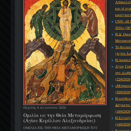
Αποκαλύψε
και τί συ
κηρύγματό
CNN: «Η 
2016» (28/
Η Δ΄ Οικο
Μονοφυσίτ
Το θαυμα
(Αγίου Ιω
Η Αμφίεση
Άγιος Γρη
την Αλήθε
(22/6/2026
«Μνημονεύ
(20/6/2026
Η ασέβει
Δόγματα κ
Πέμπτη, 6 Αυγούστου 2026
(18/6/2026
Ομιλία εις την Θεία Μεταμόρφωση
Η Σύναξι
(Αγίου Κυρίλλου Αλεξανδρείας)
(14/6/2026
ΟΜΙΛΙΑ ΕΙΣ ΤΗΝ ΘΕΙΑ ΜΕΤΑΜΟΡΦΩΣΗ ΤΟΥ
Κυριακή τ