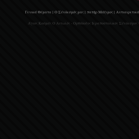
Γενικά Θέματα |
Ο Σύνδεσμός μας |
πατήρ Μάξιμος |
Αντιαιρετικά
Άγιος Κοσμάς Ο Αιτωλός - Ορθόδοξος Ιεραποστολικός Σύνδεσμος