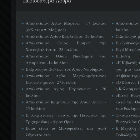
Περισσότερα Άρθρα
Απολυτίκιον Αγίας Μαρίνας - 17 Ιουλίου
Απολυτίκιο
(ψάλλει ο π. Μάξιμος)
Ιουλίου
Απολυτίκιον Αγίου Καλλινίκου -29 Ιουλίου
Ο Διάλογος 
Απολυτίκιον Οσίας Ειρήνης της
Η «Ορθοδοξί
Χρυσοβαλάντου - 28 Ιουλίου
Περί Μαγείας
Απολυτίκιον Οσίου Νικοδήμου του
Η Πίστη
Αγιορείτου -14 Ιουλίου
«H Κιβωτός 
Η Ομολογία Πίστεως του Αγίου Νικοδήμου
για μία ακ
Απολυτίκιον Αγίου Μεγαλομάρτυρος
Αλήθεια της 
Παντελεήμονος -27 Ιουλίου
«Ο Πύρινος Π
Απολυτίκιον Αγίας Παρασκευής - 26
η Κόλαση και
Ιουλίου
«Κατά Ενωτ
Απολυτίκιον Κοιμήσεως της Αγίας Άννης -
κατά του Οι
25 Ιουλίου
των Εκκλησι
Η θαυματουργή εικόνα της Παναγίας της
Οικουμεν
Τριχερούσας - Άγιον Όρος
Ευαγγελίου 
Ποιοι είναι οι Μονοφυσίτες και γιατί
Η Μεγάλη π
λέγονται έτσι
Ορθοδοξίας