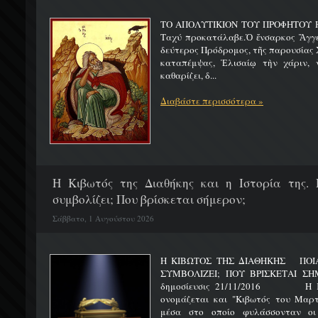
ΤΟ ΑΠΟΛΥΤΙΚΙΟΝ ΤΟΥ ΠΡΟΦΗΤΟΥ Η
Ταχύ προκατάλαβε.Ὁ ἔνσαρκος Ἄγγε
δεύτερος Πρόδρομος, τῆς παρουσίας Χ
καταπέμψας, Ἐλισαίῳ τὴν χάριν, ν
καθαρίζει, δ...
Διαβάστε περισσότερα »
H Κιβωτός της Διαθήκης και η Ιστορία της. 
συμβολίζει; Που βρίσκεται σήμερον;
Σάββατο, 1 Αυγούστου 2026
Η ΚΙΒΩΤΟΣ ΤΗΣ ΔΙΑΘΗΚΗΣ ΠΟΙΑ 
ΣΥΜΒΟΛΙΖΕΙ; ΠΟΥ ΒΡΙΣΚΕΤ
δημοσίευσις 21/11/2016 Η Κιβ
ονομάζεται και "Κιβωτός του Μαρτυ
μέσα στο οποίο φυλάσσονταν οι