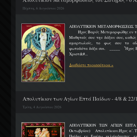
Πέμπτη, 6 Αυγούστου 2026
ΑΠΟΛΥΤΙΚΙΟΝ ΜΕΤΑΜΟΡΦΩΣΕΩΣ 
Ήχος Βαρύς Μετεμορφώθης εν τω όρ
Μαθηταίς σου την δόξαν σου, καθώς
αμαρτωλοίς, το φως σου το αΐδι
φωτοδότα δόξα σοι. _____ Ἦχος Β
Χριστ&#...
Διαβάστε περισσότερα »
Απολυτίκιον των Αγίων Επτά Παίδων - 4/8 & 22/
Τρίτη, 4 Αυγούστου 2026
ΑΠΟΛΥΤΙΚΙΟΝ ΤΩΝ ΑΓΙΩΝ ΕΠΤΑ 
Οκτωβρίου) Απολυτίκιον.Ήχος α΄. Τη
Παίδες εν Εφέσω εκλάμψαντες, ε