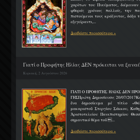
χαρίτων του Πνεύματος, διέμειναν
φθοράς χρόνοις πολλοίς, την πα
πιστούμενοι τους κράζοντας, δόξα 
εξεγείραντι,...
Διαβάστε περισσότερα »
Γιατί ο Προφήτης Ηλίας ΔΕΝ πρόκειται να ξαναέλ
Κυριακή, 2 Αυγούστου 2026
ΓΙΑΤΙ Ο ΠΡΟΦΗΤΗΣ ΗΛΙΑΣ ΔΕΝ ΠΡΟ
ΓΗΣΠρώτη Δημοσίευσις 20/07/2017Κ
ἕνα δημοσίευμα μέ τίτλο «Θά
μακαριστοῦ Στεργίου Σάκκου, Καθηγ
Ἀριστοτελείου Πανεπιστημίου Θεσσ
σημαντικό θέμα τοῦ ...
Διαβάστε περισσότερα »